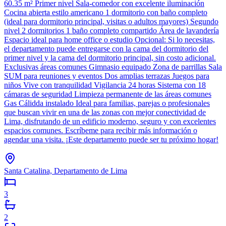
60.35 m² Primer nivel Sala-comedor con excelente iluminación
Cocina abierta estilo americano 1 dormitorio con baño completo
(ideal para dormitorio principal, visitas o adultos mayores) Segundo
nivel 2 dormitorios 1 baño completo compartido Área de lavandería
Espacio ideal para home office o estudio Opcional: Si lo necesitas,
el departamento puede entregarse con la cama del dormitorio del
primer nivel y la cama del dormitorio principal, sin costo adicional.
Exclusivas áreas comunes Gimnasio equipado Zona de parrillas Sala
SUM para reuniones y eventos Dos amplias terrazas Juegos para
niños Vive con tranquilidad Vigilancia 24 horas Sistema con 18
cámaras de seguridad Limpieza permanente de las áreas comunes
Gas Cálidda instalado Ideal para familias, parejas o profesionales
que buscan vivir en una de las zonas con mejor conectividad de
Lima, disfrutando de un edificio moderno, seguro y con excelentes
espacios comunes. Escríbeme para recibir más información o
agendar una visita. ¡Este departamento puede ser tu próximo hogar!
Santa Catalina, Departamento de Lima
3
2