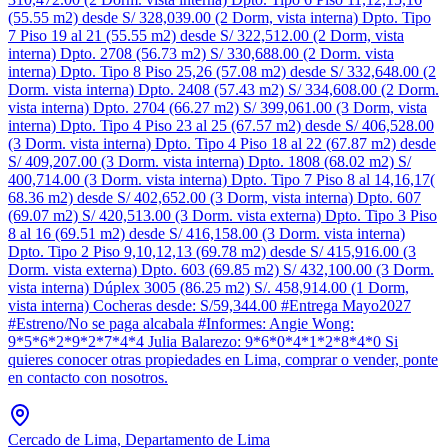
(55.55 m2) desde S/ 328,039.00 (2 Dorm, vista interna) Dpto. Tipo
7 Piso 19 al 21 (55.55 m2) desde S/ 322,512.00 (2 Dorm, vista
interna) Dpto. 2708 (56.73 m2) S/ 330,688.00 (2 Dorm. vista
interna) Dpto. Tipo 8 Piso 25,26 (57.08 m2) desde S/ 332,648.00 (2
Dorm. vista interna) Dpto. 2408 (57.43 m2) S/ 334,608.00 (2 Dorm.
vista interna) Dpto. 2704 (66.27 m2) S/ 399,061.00 (3 Dorm, vista
interna) Dpto. Tipo 4 Piso 23 al 25 (67.57 m2) desde S/ 406,528.00
(3 Dorm. vista interna) Dpto. Tipo 4 Piso 18 al 22 (67.87 m2) desde
S/ 409,207.00 (3 Dorm. vista interna) Dpto. 1808 (68.02 m2) S/
400,714.00 (3 Dorm. vista interna) Dpto. Tipo 7 Piso 8 al 14,16,17(
68.36 m2) desde S/ 402,652.00 (3 Dorm, vista interna) Dpto. 607
(69.07 m2) S/ 420,513.00 (3 Dorm. vista externa) Dpto. Tipo 3 Piso
8 al 16 (69.51 m2) desde S/ 416,158.00 (3 Dorm. vista interna)
Dpto. Tipo 2 Piso 9,10,12,13 (69.78 m2) desde S/ 415,916.00 (3
Dorm. vista externa) Dpto. 603 (69.85 m2) S/ 432,100.00 (3 Dorm.
vista interna) Dúplex 3005 (86.25 m2) S/. 458,914.00 (1 Dorm,
vista interna) Cocheras desde: S/59,344.00 #Entrega Mayo2027
#Estreno/No se paga alcabala #Informes: Angie Wong:
9*5*6*2*9*2*7*4*4 Julia Balarezo: 9*6*0*4*1*2*8*4*0 Si
quieres conocer otras propiedades en Lima, comprar o vender, ponte
en contacto con nosotros.
Cercado de Lima, Departamento de Lima