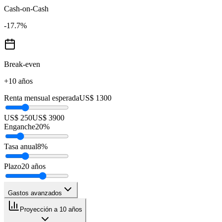
Cash-on-Cash
-17.7
%
Break-even
+10 años
Renta mensual esperada
US$ 1300
US$ 250
US$ 3900
Enganche
20
%
Tasa anual
8
%
Plazo
20
años
Gastos avanzados
Proyección a 10 años