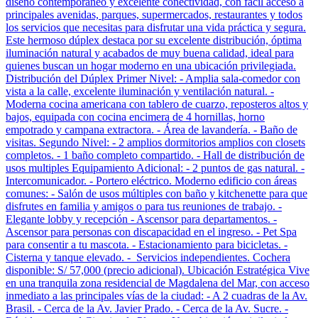
diseño contemporáneo y excelente conectividad, con fácil acceso a
principales avenidas, parques, supermercados, restaurantes y todos
los servicios que necesitas para disfrutar una vida práctica y segura.
Este hermoso dúplex destaca por su excelente distribución, óptima
iluminación natural y acabados de muy buena calidad, ideal para
quienes buscan un hogar moderno en una ubicación privilegiada.
Distribución del Dúplex Primer Nivel: - Amplia sala-comedor con
vista a la calle, excelente iluminación y ventilación natural. -
Moderna cocina americana con tablero de cuarzo, reposteros altos y
bajos, equipada con cocina encimera de 4 hornillas, horno
empotrado y campana extractora. - Área de lavandería. - Baño de
visitas. Segundo Nivel: - 2 amplios dormitorios amplios con closets
completos. - 1 baño completo compartido. - Hall de distribución de
usos multiples Equipamiento Adicional: - 2 puntos de gas natural. -
Intercomunicador. - Portero eléctrico. Moderno edificio con áreas
comunes: - Salón de usos múltiples con baño y kitchenette para que
disfrutes en familia y amigos o para tus reuniones de trabajo. -
Elegante lobby y recepción - Ascensor para departamentos. -
Ascensor para personas con discapacidad en el ingreso. - Pet Spa
para consentir a tu mascota. - Estacionamiento para bicicletas. -
Cisterna y tanque elevado. - Servicios independientes. Cochera
disponible: S/ 57,000 (precio adicional). Ubicación Estratégica Vive
en una tranquila zona residencial de Magdalena del Mar, con acceso
inmediato a las principales vías de la ciudad: - A 2 cuadras de la Av.
Brasil. - Cerca de la Av. Javier Prado. - Cerca de la Av. Sucre. -