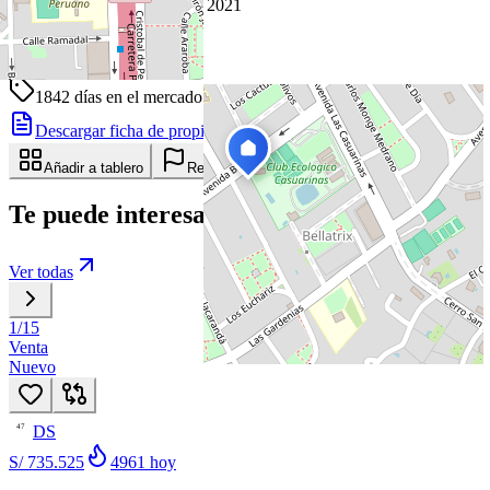
Publicado 21 de julio de 2021
20
visitas
21 de julio de 2021
1842
días en el mercado
· actualizado hace 9 días
Descargar ficha de propiedad
Compartir
Añadir a tablero
Reportar anuncio
Te puede interesar
Ver todas
1
/
15
Venta
Nuevo
DS
47
S/ 735.525
4961
hoy