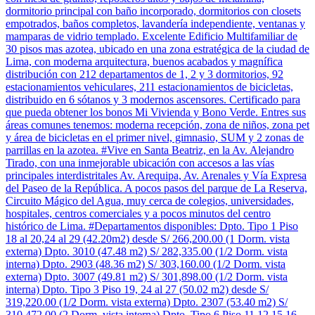
dormitorio principal con baño incorporado, dormitorios con closets
empotrados, baños completos, lavandería independiente, ventanas y
mamparas de vidrio templado. Excelente Edificio Multifamiliar de
30 pisos mas azotea, ubicado en una zona estratégica de la ciudad de
Lima, con moderna arquitectura, buenos acabados y magnífica
distribución con 212 departamentos de 1, 2 y 3 dormitorios, 92
estacionamientos vehiculares, 211 estacionamientos de bicicletas,
distribuido en 6 sótanos y 3 modernos ascensores. Certificado para
que pueda obtener los bonos Mi Vivienda y Bono Verde. Entres sus
áreas comunes tenemos: moderna recepción, zona de niños, zona pet
y área de bicicletas en el primer nivel, gimnasio, SUM y 2 zonas de
parrillas en la azotea. #Vive en Santa Beatriz, en la Av. Alejandro
Tirado, con una inmejorable ubicación con accesos a las vías
principales interdistritales Av. Arequipa, Av. Arenales y Vía Expresa
del Paseo de la República. A pocos pasos del parque de La Reserva,
Circuito Mágico del Agua, muy cerca de colegios, universidades,
hospitales, centros comerciales y a pocos minutos del centro
histórico de Lima. #Departamentos disponibles: Dpto. Tipo 1 Piso
18 al 20,24 al 29 (42.20m2) desde S/ 266,200.00 (1 Dorm. vista
externa) Dpto. 3010 (47.48 m2) S/ 282,335.00 (1/2 Dorm. vista
interna) Dpto. 2903 (48.36 m2) S/ 303,160.00 (1/2 Dorm. vista
externa) Dpto. 3007 (49.81 m2) S/ 301,898.00 (1/2 Dorm. vista
interna) Dpto. Tipo 3 Piso 19, 24 al 27 (50.02 m2) desde S/
319,220.00 (1/2 Dorm. vista externa) Dpto. 2307 (53.40 m2) S/
310,472.00 (2 Dorm. vista interna) Dpto. Tipo 6 Piso 11,12,15,16