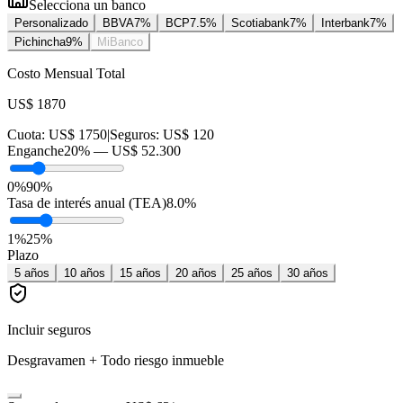
Selecciona un banco
Personalizado
BBVA
7
%
BCP
7.5
%
Scotiabank
7
%
Interbank
7
%
Pichincha
9
%
MiBanco
Costo Mensual Total
US$ 1870
Cuota:
US$ 1750
|
Seguros:
US$ 120
Enganche
20
% —
US$ 52.300
0%
90%
Tasa de interés anual (TEA)
8.0
%
1
%
25
%
Plazo
5
años
10
años
15
años
20
años
25
años
30
años
Incluir seguros
Desgravamen + Todo riesgo inmueble