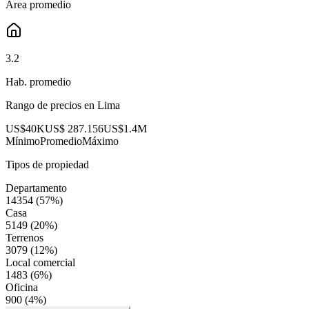
Área promedio
3.2
Hab. promedio
Rango de precios en
Lima
US$40K
US$ 287.156
US$1.4M
Mínimo
Promedio
Máximo
Tipos de propiedad
Departamento
14354
(
57
%)
Casa
5149
(
20
%)
Terrenos
3079
(
12
%)
Local comercial
1483
(
6
%)
Oficina
900
(
4
%)