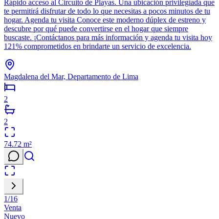
Rápido acceso al Circuito de Playas. Una ubicación privilegiada que
te permitirá disfrutar de todo lo que necesitas a pocos minutos de tu
hogar. Agenda tu visita Conoce este moderno dúplex de estreno y
descubre por qué puede convertirse en el hogar que siempre
buscaste. ¡Contáctanos para más información y agenda tu visita hoy
121% comprometidos en brindarte un servicio de excelencia.
Magdalena del Mar, Departamento de Lima
2
2
74.72
m²
1
/
16
Venta
Nuevo