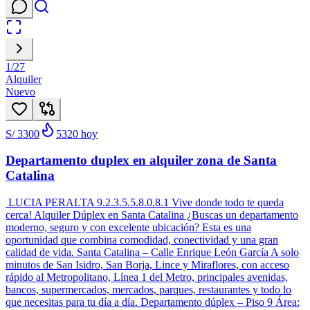
1
/
27
Alquiler
Nuevo
S/ 3300
5320
hoy
Departamento duplex en alquiler zona de Santa
Catalina
LUCIA PERALTA 9.2.3.5.5.8.0.8.1 Vive donde todo te queda
cerca! Alquiler Dúplex en Santa Catalina ¿Buscas un departamento
moderno, seguro y con excelente ubicación? Esta es una
oportunidad que combina comodidad, conectividad y una gran
calidad de vida. Santa Catalina – Calle Enrique León García A solo
minutos de San Isidro, San Borja, Lince y Miraflores, con acceso
rápido al Metropolitano, Línea 1 del Metro, principales avenidas,
bancos, supermercados, mercados, parques, restaurantes y todo lo
que necesitas para tu día a día. Departamento dúplex – Piso 9 Área: