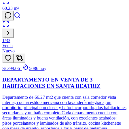
60.23
m²
1
/
33
Venta
Nuevo
S/ 399.061
5086
hoy
DEPARTAMENTO EN VENTA DE 3
HABITACIONES EN SANTA BEATRIZ
Departamento de 66.27 mt2 que cuenta con sala comedor vista
interna, cocina estilo americana con lavandería integrada, un
dormitorio principal con closet y baño incorporado, dos habitaciones
secundarias y un baño completo.Cada departamento cuenta con
áreas iluminadas y buena ventilación, con excelentes acabados:
pisos porcelanatos y laminados de alto tránsito, cocina kitchenette
con mesa de granito, reposteros altos y bajos de melamina,