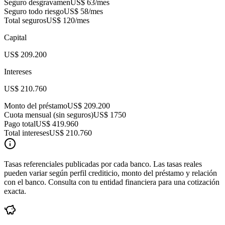
Seguro desgravamen
US$ 63
/mes
Seguro todo riesgo
US$ 58
/mes
Total seguros
US$ 120
/mes
Capital
US$ 209.200
Intereses
US$ 210.760
Monto del préstamo
US$ 209.200
Cuota mensual (sin seguros)
US$ 1750
Pago total
US$ 419.960
Total intereses
US$ 210.760
Tasas referenciales publicadas por cada banco. Las tasas reales
pueden variar según perfil crediticio, monto del préstamo y relación
con el banco. Consulta con tu entidad financiera para una cotización
exacta.