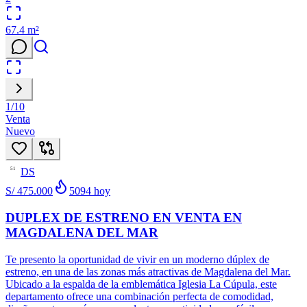
67.4
m²
1
/
10
Venta
Nuevo
DS
51
S/ 475.000
5094
hoy
DUPLEX DE ESTRENO EN VENTA EN
MAGDALENA DEL MAR
Te presento la oportunidad de vivir en un moderno dúplex de
estreno, en una de las zonas más atractivas de Magdalena del Mar.
Ubicado a la espalda de la emblemática Iglesia La Cúpula, este
departamento ofrece una combinación perfecta de comodidad,