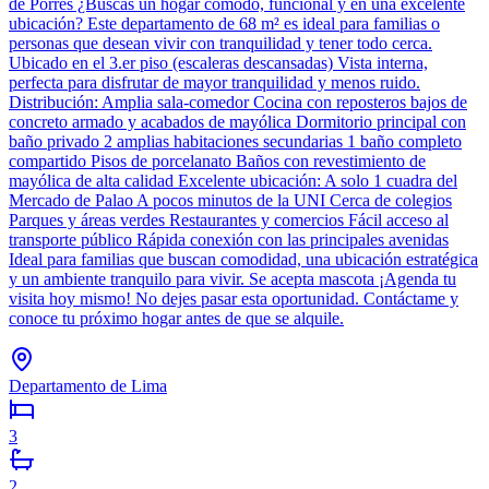
de Porres ¿Buscas un hogar cómodo, funcional y en una excelente
ubicación? Este departamento de 68 m² es ideal para familias o
personas que desean vivir con tranquilidad y tener todo cerca.
Ubicado en el 3.er piso (escaleras descansadas) Vista interna,
perfecta para disfrutar de mayor tranquilidad y menos ruido.
Distribución: Amplia sala-comedor Cocina con reposteros bajos de
concreto armado y acabados de mayólica Dormitorio principal con
baño privado 2 amplias habitaciones secundarias 1 baño completo
compartido Pisos de porcelanato Baños con revestimiento de
mayólica de alta calidad Excelente ubicación: A solo 1 cuadra del
Mercado de Palao A pocos minutos de la UNI Cerca de colegios
Parques y áreas verdes Restaurantes y comercios Fácil acceso al
transporte público Rápida conexión con las principales avenidas
Ideal para familias que buscan comodidad, una ubicación estratégica
y un ambiente tranquilo para vivir. Se acepta mascota ¡Agenda tu
visita hoy mismo! No dejes pasar esta oportunidad. Contáctame y
conoce tu próximo hogar antes de que se alquile.
Departamento de Lima
3
2