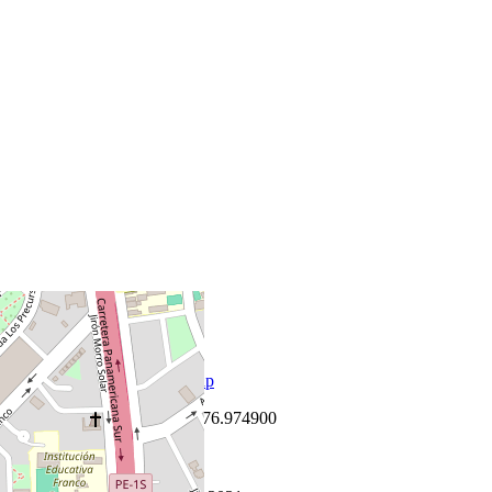
+
−
Leaflet
|
©
OpenStreetMap
Coordenadas:
-12.110600
,
-76.974900
Cómo llegar