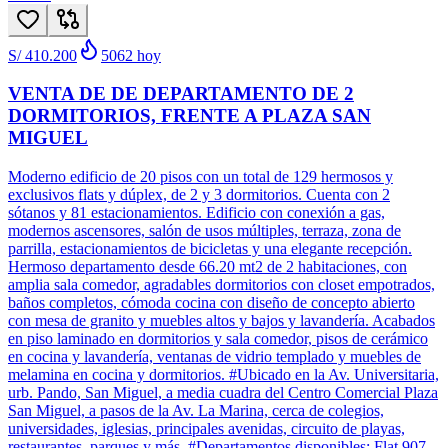
S/ 410.200
5062
hoy
VENTA DE DE DEPARTAMENTO DE 2
DORMITORIOS, FRENTE A PLAZA SAN
MIGUEL
Moderno edificio de 20 pisos con un total de 129 hermosos y
exclusivos flats y dúplex, de 2 y 3 dormitorios. Cuenta con 2
sótanos y 81 estacionamientos. Edificio con conexión a gas,
modernos ascensores, salón de usos múltiples, terraza, zona de
parrilla, estacionamientos de bicicletas y una elegante recepción.
Hermoso departamento desde 66.20 mt2 de 2 habitaciones, con
amplia sala comedor, agradables dormitorios con closet empotrados,
baños completos, cómoda cocina con diseño de concepto abierto
con mesa de granito y muebles altos y bajos y lavandería. Acabados
en piso laminado en dormitorios y sala comedor, pisos de cerámico
en cocina y lavandería, ventanas de vidrio templado y muebles de
melamina en cocina y dormitorios. #Ubicado en la Av. Universitaria,
urb. Pando, San Miguel, a media cuadra del Centro Comercial Plaza
San Miguel, a pasos de la Av. La Marina, cerca de colegios,
universidades, iglesias, principales avenidas, circuito de playas,
restaurantes, parques y más. #Departamentos disponibles: Flat 907