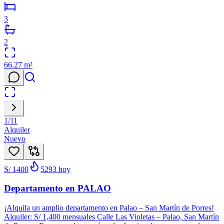
3
2
66.27
m²
1
/
11
Alquiler
Nuevo
S/ 1400
5293
hoy
Departamento en PALAO
¡Alquila un amplio departamento en Palao – San Martín de Porres!
Alquiler: S/ 1,400 mensuales Calle Las Violetas – Palao, San Martín