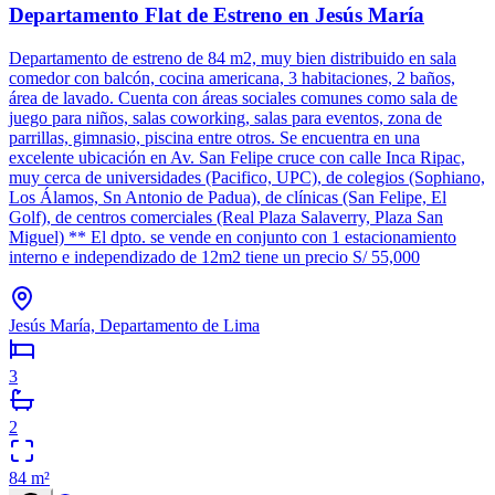
Departamento Flat de Estreno en Jesús María
Departamento de estreno de 84 m2, muy bien distribuido en sala
comedor con balcón, cocina americana, 3 habitaciones, 2 baños,
área de lavado. Cuenta con áreas sociales comunes como sala de
juego para niños, salas coworking, salas para eventos, zona de
parrillas, gimnasio, piscina entre otros. Se encuentra en una
excelente ubicación en Av. San Felipe cruce con calle Inca Ripac,
muy cerca de universidades (Pacifico, UPC), de colegios (Sophiano,
Los Álamos, Sn Antonio de Padua), de clínicas (San Felipe, El
Golf), de centros comerciales (Real Plaza Salaverry, Plaza San
Miguel) ** El dpto. se vende en conjunto con 1 estacionamiento
interno e independizado de 12m2 tiene un precio S/ 55,000
Jesús María, Departamento de Lima
3
2
84
m²