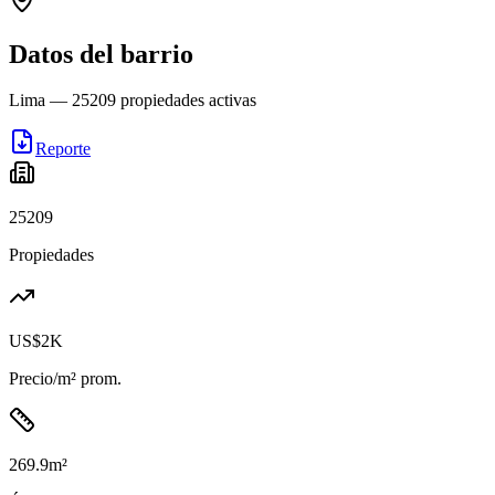
Datos del barrio
Lima
—
25209
propiedades activas
Reporte
25209
Propiedades
US$2K
Precio/m² prom.
269.9
m²