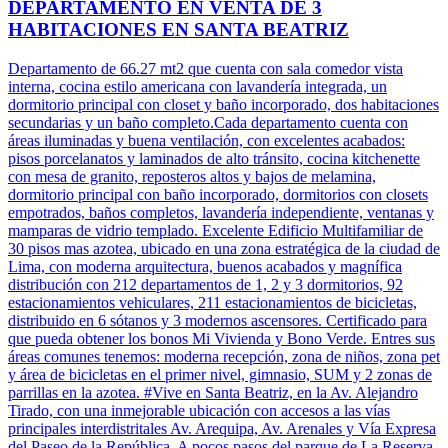
DEPARTAMENTO EN VENTA DE 3
HABITACIONES EN SANTA BEATRIZ
Departamento de 66.27 mt2 que cuenta con sala comedor vista
interna, cocina estilo americana con lavandería integrada, un
dormitorio principal con closet y baño incorporado, dos habitaciones
secundarias y un baño completo.Cada departamento cuenta con
áreas iluminadas y buena ventilación, con excelentes acabados:
pisos porcelanatos y laminados de alto tránsito, cocina kitchenette
con mesa de granito, reposteros altos y bajos de melamina,
dormitorio principal con baño incorporado, dormitorios con closets
empotrados, baños completos, lavandería independiente, ventanas y
mamparas de vidrio templado. Excelente Edificio Multifamiliar de
30 pisos mas azotea, ubicado en una zona estratégica de la ciudad de
Lima, con moderna arquitectura, buenos acabados y magnífica
distribución con 212 departamentos de 1, 2 y 3 dormitorios, 92
estacionamientos vehiculares, 211 estacionamientos de bicicletas,
distribuido en 6 sótanos y 3 modernos ascensores. Certificado para
que pueda obtener los bonos Mi Vivienda y Bono Verde. Entres sus
áreas comunes tenemos: moderna recepción, zona de niños, zona pet
y área de bicicletas en el primer nivel, gimnasio, SUM y 2 zonas de
parrillas en la azotea. #Vive en Santa Beatriz, en la Av. Alejandro
Tirado, con una inmejorable ubicación con accesos a las vías
principales interdistritales Av. Arequipa, Av. Arenales y Vía Expresa
del Paseo de la República. A pocos pasos del parque de La Reserva,