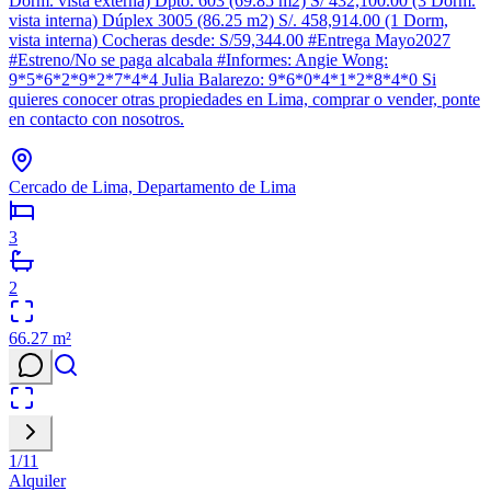
Dorm. vista externa) Dpto. 603 (69.85 m2) S/ 432,100.00 (3 Dorm.
vista interna) Dúplex 3005 (86.25 m2) S/. 458,914.00 (1 Dorm,
vista interna) Cocheras desde: S/59,344.00 #Entrega Mayo2027
#Estreno/No se paga alcabala #Informes: Angie Wong:
9*5*6*2*9*2*7*4*4 Julia Balarezo: 9*6*0*4*1*2*8*4*0 Si
quieres conocer otras propiedades en Lima, comprar o vender, ponte
en contacto con nosotros.
Cercado de Lima, Departamento de Lima
3
2
66.27
m²
1
/
11
Alquiler