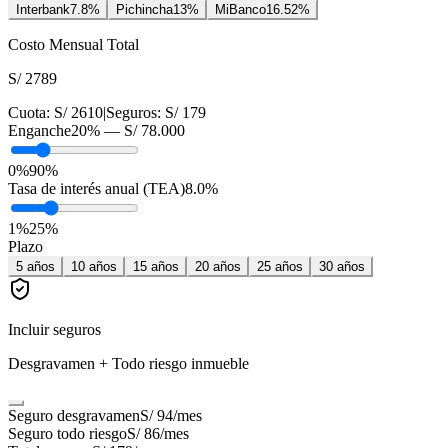
Interbank
7.8
%
Pichincha
13
%
MiBanco
16.52
%
Costo Mensual Total
S/ 2789
Cuota:
S/ 2610
|
Seguros:
S/ 179
Enganche
20
% —
S/ 78.000
0%
90%
Tasa de interés anual (TEA)
8.0
%
1
%
25
%
Plazo
5
años
10
años
15
años
20
años
25
años
30
años
Incluir seguros
Desgravamen + Todo riesgo inmueble
Seguro desgravamen
S/ 94
/mes
Seguro todo riesgo
S/ 86
/mes