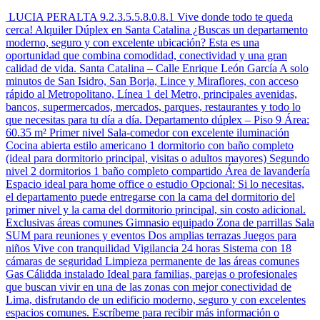
LUCIA PERALTA 9.2.3.5.5.8.0.8.1 Vive donde todo te queda
cerca! Alquiler Dúplex en Santa Catalina ¿Buscas un departamento
moderno, seguro y con excelente ubicación? Esta es una
oportunidad que combina comodidad, conectividad y una gran
calidad de vida. Santa Catalina – Calle Enrique León García A solo
minutos de San Isidro, San Borja, Lince y Miraflores, con acceso
rápido al Metropolitano, Línea 1 del Metro, principales avenidas,
bancos, supermercados, mercados, parques, restaurantes y todo lo
que necesitas para tu día a día. Departamento dúplex – Piso 9 Área:
60.35 m² Primer nivel Sala-comedor con excelente iluminación
Cocina abierta estilo americano 1 dormitorio con baño completo
(ideal para dormitorio principal, visitas o adultos mayores) Segundo
nivel 2 dormitorios 1 baño completo compartido Área de lavandería
Espacio ideal para home office o estudio Opcional: Si lo necesitas,
el departamento puede entregarse con la cama del dormitorio del
primer nivel y la cama del dormitorio principal, sin costo adicional.
Exclusivas áreas comunes Gimnasio equipado Zona de parrillas Sala
SUM para reuniones y eventos Dos amplias terrazas Juegos para
niños Vive con tranquilidad Vigilancia 24 horas Sistema con 18
cámaras de seguridad Limpieza permanente de las áreas comunes
Gas Cálidda instalado Ideal para familias, parejas o profesionales
que buscan vivir en una de las zonas con mejor conectividad de
Lima, disfrutando de un edificio moderno, seguro y con excelentes
espacios comunes. Escríbeme para recibir más información o