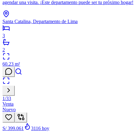
agendar una visita. ¡Este departamento puede ser tu próximo hogar!
Santa Catalina, Departamento de Lima
3
2
60.23
m²
1
/
33
Venta
Nuevo
S/ 399.061
3116
hoy