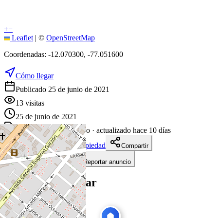
+
−
Leaflet
|
©
OpenStreetMap
Coordenadas:
-12.070300
,
-77.051600
Cómo llegar
Publicado 25 de junio de 2021
13
visitas
25 de junio de 2021
1868
días en el mercado
· actualizado hace 10 días
Descargar ficha de propiedad
Compartir
Añadir a tablero
Reportar anuncio
Te puede interesar
Ver todas