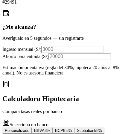
#
29491
¿Me alcanza?
Averígualo en 5 segundos — sin registrarte
Ingreso mensual (
S/
)
Ahorro para entrada (
S/
)
Estimación orientativa (regla del 30%
, hipoteca 20 años al 8%
anual
). No es asesoría financiera.
Calculadora Hipotecaria
Compara tasas reales por banco
Selecciona un banco
Personalizado
BBVA
8
%
BCP
8.5
%
Scotiabank
8
%