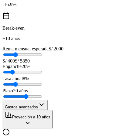
-16.9
%
Break-even
+10 años
Renta mensual esperada
S/ 2000
S/ 400
S/ 5850
Enganche
20
%
Tasa anual
8
%
Plazo
20
años
Gastos avanzados
Proyección a 10 años