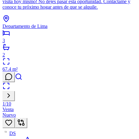
visita hoy mismo! No dejes pasar esta oportunidad. Contáctame y
conoce tu próximo hogar antes de que se alquile.
Departamento de Lima
3
2
67.4
m²
1
/
10
Venta
Nuevo
DS
51