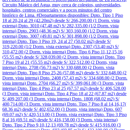
Circuito Mágico del Agua, muy cerca de colegios, universidades,
hospitales, centros comerciales y a pocos minutos del centro
histórico de Lima. #Departamentos disponibles: Dpto. Tipo 1 Piso
18 al 20,24 al 29 (42.20m2) desde S/ 266,200.00 (1 Dorm. vista
externa) Dpto. 3010 (47.48 m2) S/ 282,335.00 (1/2 Dorm. vista
interna) Dpto. 2903 (48.36 m2) S/ 303,160.00 (1/2 Dorm. vista
externa) Dpto. 3007 (49.81 m2) S/ 301,898.00 (1/2 Dorm. vista
interna) Dpto. Tipo 3 Piso 19, 24 al 27 (50.02 m2) desde S/
319,220.00 (1/2 Dorm. vista externa) Dpto. 2307 (53.40 m2) S/
310,472.00 (2 Dorm. vista interna) Dpto. Tipo 6 Piso 11,12,15,16
(55.55 m2) desde S/ 328,039.00 (2 Dorm, vista interna) Dpto. Tipo
7 Piso 19 al 21 (55.55 m2) desde S/ 322,512.00 (2 Dorm, vista
interna) Dpto. 2708 (56.73 m2) S/ 330,688.00 (2 Dorm. vista
interna) Dpto. Tipo 8 Piso 25,26 (57.08 m2) desde S/ 332,648.00 (2
Dorm. vista interna) Dpto. 2408 (57.43 m2) S/ 334,608.00 (2 Dorm.
vista interna) Dpto. 2704 (66.27 m2) S/ 399,061.00 (3 Dorm, vista
interna) Dpto. Tipo 4 Piso 23 al 25 (67.57 m2) desde S/ 406,528.00
(3 Dorm. vista interna) Dpto. Tipo 4 Piso 18 al 22 (67.87 m2) desde
S/ 409,207.00 (3 Dorm. vista interna) Dpto. 1808 (68.02 m2) S/
400,714.00 (3 Dorm. vista interna) Dpto. Tipo 7 Piso 8 al 14,16,17(
68.36 m2) desde S/ 402,652.00 (3 Dorm, vista interna) Dpto. 607
(69.07 m2) S/ 420,513.00 (3 Dorm. vista externa) Dpto. Tipo 3 Piso
8 al 16 (69.51 m2) desde S/ 416,158.00 (3 Dorm. vista interna)
Dpto. Tipo 2 Piso 9,10,12,13 (69.78 m2) desde S/ 415,916.00 (3