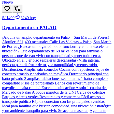
Nuevo
S/ 1400
3240
hoy
Departamento en PALAO
¡Alquila un amplio departamento en Palao – San Martín de Porres!
Alquiler: S/ 1,400 mensuales Calle Las Violetas – Palao, San Martín
de Porres ¿Buscas un hogar cómodo, funcional y en una excelente
ubicación? Este departamento de 68 m² es ideal para familias o
personas que desean vivir con tranquilidad y tener todo cerca.
Ubicado en el 3.er piso (escaleras descansadas) Vista interna,
perfecta para disfrutar de mayor tranquilidad y menos ruido.
Distribución: Amplia sala-comedor Cocina con reposteros bajos de
concreto armado y acabados de mayólica Dormitorio principal con
baño privado 2 amplias habitaciones secundarias 1 baño completo
compartido Pisos de porcelanato Baños con revestimiento de
mayólica de alta calidad Excelente ubicación: A solo 1 cuadra del
Mercado de Palao A pocos minutos de la UNI Cerca de colegios
Parques y áreas verdes Restaurantes y comercios Fácil acceso al
transporte público Rápida conexión con las principales avenidas
Ideal para familias que buscan comodidad, una ubicación estratégica
y un ambiente tranquilo para vivir. Se acepta mascota ¡Agenda tu