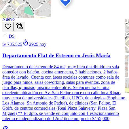
1
/
15
Venta
Nuevo
DS
47
S/ 735.525
2925
hoy
Departamento Flat de Estreno en Jesús María
Departamento de estreno de 84 m2, muy bien distribuido en sala
comedor con balcón, cocina americana, 3 habitaciones, 2 baños,
área de lavado. Cuenta con áreas sociales comunes como sala de
juego para niños, salas coworking, salas para eventos, zona de
parrillas, gimnasio, piscina entre otros. Se encuentra en una
excelente ubicación en Av. San Felipe cruce con calle Inca Ripac,
muy cerca de universidades (Pacifico, UPC), de colegios (Sophiano,
Los Álamos, Sn Antonio de Padua), de clínicas (San Felipe, El
Golf), de centros comerciales (Real Plaza Salaverry, Plaza San
Miguel) ** El dpto. se vende en conjunto con 1 estacionamiento
interno e independizado de 12m2 tiene un precio S/ 55,000