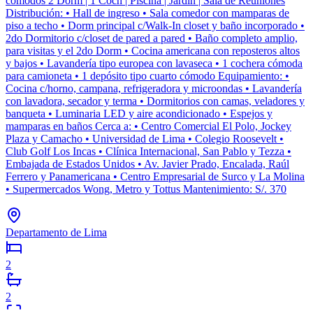
cómodos 2 Dorm | 1 Coch | Piscina | Jardín | Sala de Reuniones
Distribución: • Hall de ingreso • Sala comedor con mamparas de
piso a techo • Dorm principal c/Walk-In closet y baño incorporado •
2do Dormitorio c/closet de pared a pared • Baño completo amplio,
para visitas y el 2do Dorm • Cocina americana con reposteros altos
y bajos • Lavandería tipo europea con lavaseca • 1 cochera cómoda
para camioneta • 1 depósito tipo cuarto cómodo Equipamiento: •
Cocina c/horno, campana, refrigeradora y microondas • Lavandería
con lavadora, secador y terma • Dormitorios con camas, veladores y
banqueta • Luminaria LED y aire acondicionado • Espejos y
mamparas en baños Cerca a: • Centro Comercial El Polo, Jockey
Plaza y Camacho • Universidad de Lima • Colegio Roosevelt •
Club Golf Los Incas • Clínica Internacional, San Pablo y Tezza •
Embajada de Estados Unidos • Av. Javier Prado, Encalada, Raúl
Ferrero y Panamericana • Centro Empresarial de Surco y La Molina
• Supermercados Wong, Metro y Tottus Mantenimiento: S/. 370
Departamento de Lima
2
2