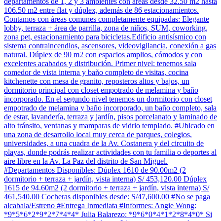
departamentos de 1, 2 y 3 ambientes con áreas desde 32.50 m2 hasta
106.50 m2 entre flat y dúplex, además de 86 estacionamientos.
Contamos con áreas comunes completamente equipadas: Elegante
lobby, terraza + área de parrilla, zona de niños, SUM, coworking,
zona pet, estacionamiento para bicicletas.Edificio antisísmico con
sistema contraincendios, ascensores, videovigilancia, conexión a gas
natural. Dúplex de 90 m2 con espacios amplios, cómodos y con
excelentes acabados y distribución. Primer nivel: tenemos sala
comedor de vista interna y baño completo de visitas, cocina
kitchenette con mesa de granito, reposteros altos y bajos, un
dormitorio principal con closet empotrado de melamina y baño
incorporado. En el segundo nivel tenemos un dormitorio con closet
empotrado de melamina y baño incorporado, un baño completo, sala
de estar, lavandería, terraza y jardín, pisos porcelanato y laminado de
alto tránsito, ventanas y mamparas de vidrio templado. #Ubicado en
una zona de desarrollo local muy cerca de parques, colegios,
universidades, a una cuadra de la Av. Costanera y del circuito de
playas, donde podrás realizar actividades con tu familia o deportes al
aire libre en la Av. La Paz del distrito de San Miguel.
#Departamentos Disponibles: Dúplex 1610 de 90.00m2 (2
dormitorio + terraza + jardín, vista interna) S/ 453,120.00 Dúplex
1615 de 94.60m2 (2 dormitorio + terraza + jardín, vista interna) S/
461,540.00 Cocheras disponibles desde: S/47,600.00 #No se paga
alcabala/Estreno #Entrega Inmediata #Informes: Angie Wong:
*9*5*6*2*9*2*7*4*4* Julia Balarezo: *9*6*0*4*1*2*8*4*0* Si