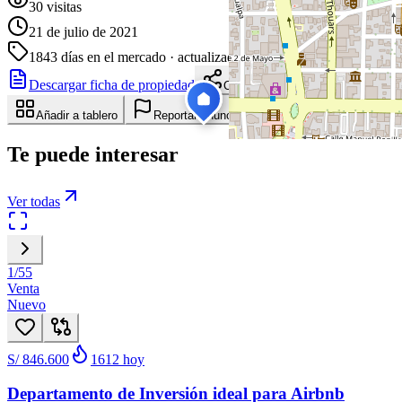
30
visitas
21 de julio de 2021
1843
días en el mercado
· actualizado hace 9 días
Descargar ficha de propiedad
Compartir
Añadir a tablero
Reportar anuncio
Te puede interesar
Ver todas
1
/
55
Venta
Nuevo
S/ 846.600
1612
hoy
Departamento de Inversión ideal para Airbnb