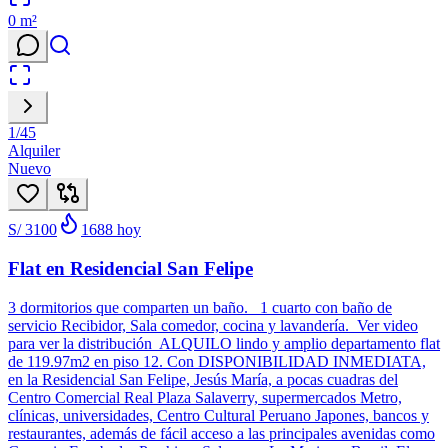
0
m²
1
/
45
Alquiler
Nuevo
S/ 3100
1688
hoy
Flat en Residencial San Felipe
3 dormitorios que comparten un baño. 1 cuarto con baño de
servicio Recibidor, Sala comedor, cocina y lavandería. Ver video
para ver la distribución ALQUILO lindo y amplio departamento flat
de 119.97m2 en piso 12. Con DISPONIBILIDAD INMEDIATA,
en la Residencial San Felipe, Jesús María, a pocas cuadras del
Centro Comercial Real Plaza Salaverry, supermercados Metro,
clínicas, universidades, Centro Cultural Peruano Japones, bancos y
restaurantes, además de fácil acceso a las principales avenidas como