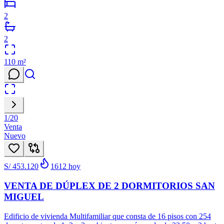
2
2
110
m²
1
/
20
Venta
Nuevo
S/ 453.120
1612
hoy
VENTA DE DÚPLEX DE 2 DORMITORIOS SAN
MIGUEL
Edificio de vivienda Multifamiliar que consta de 16 pisos con 254