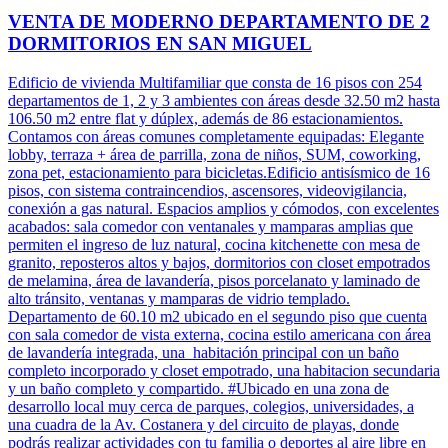
VENTA DE MODERNO DEPARTAMENTO DE 2
DORMITORIOS EN SAN MIGUEL
Edificio de vivienda Multifamiliar que consta de 16 pisos con 254
departamentos de 1, 2 y 3 ambientes con áreas desde 32.50 m2 hasta
106.50 m2 entre flat y dúplex, además de 86 estacionamientos.
Contamos con áreas comunes completamente equipadas: Elegante
lobby, terraza + área de parrilla, zona de niños, SUM, coworking,
zona pet, estacionamiento para bicicletas.Edificio antisísmico de 16
pisos, con sistema contraincendios, ascensores, videovigilancia,
conexión a gas natural. Espacios amplios y cómodos, con excelentes
acabados: sala comedor con ventanales y mamparas amplias que
permiten el ingreso de luz natural, cocina kitchenette con mesa de
granito, reposteros altos y bajos, dormitorios con closet empotrados
de melamina, área de lavandería, pisos porcelanato y laminado de
alto tránsito, ventanas y mamparas de vidrio templado.
Departamento de 60.10 m2 ubicado en el segundo piso que cuenta
con sala comedor de vista externa, cocina estilo americana con área
de lavandería integrada, una habitación principal con un baño
completo incorporado y closet empotrado, una habitacion secundaria
y un baño completo y compartido. #Ubicado en una zona de
desarrollo local muy cerca de parques, colegios, universidades, a
una cuadra de la Av. Costanera y del circuito de playas, donde
podrás realizar actividades con tu familia o deportes al aire libre en