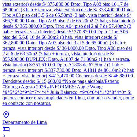
vista exterior) desde S/ 375,880.00 Dpto. Tipo A02 piso 16,17 de
68.00m2 (3 hab + terraza, vista exterior) desde S/ 378,490.00 Dpto.
Tipo A03 piso del 3,5,6 de 65.50m2 (3 hab, vista interior) desde S/
366,700.00 Dpto. Tipo A03 piso 7 de 65.20m2 (3 hab, vista interior)
desde S/ 365,080.00 Dpto. Tipo A04 piso del 2 al 7 de 57.40m2 (2
hab + terraza, vista interior) desde S/ 370,870.00 Dpto. Tipo A06
piso del 5,6,8,10 de 66.00m2 (3 hab, vista interior) desde S/
362,800.00 Dpto. Tipo A07 piso del 3 al 5 de 65.00m2 (3 hab +
terraza, vista interior) desde S/ 364,000.00 Dpto. Tipo A08 piso del
2 al 6 de 63.50m2 (3 hab + terraza, vista interior) desde S/
355,900.00 DUPLEX: Dpto. A1807 de 71.30m2 (1 hab + terraza,
vista interior) S/351,510.00 Dpto. A1808 de 67.50m2 (1 hab +
terraza, vista interior) S/337,730.00 Dpto. A1811 de 86.10m2 (2 hab
+ terraza, vista interior) S/413,470.00 Cocheras desde: S/ 46,880.00
Depósitos desde: S/ 15,600.00 #No se paga alcabala/Estreno
#Entrega Agosto 2026 #INFORMES: Angie Wong:
*9*5*6*2*9*2*7*4*4* Julia Balarezo: *9*6*0*4*1*2*8*4*0* Si
quieres conocer otras propiedades en Lima, comprar o vender, ponte
en contacto con nosotros.
Departamento de Lima
3