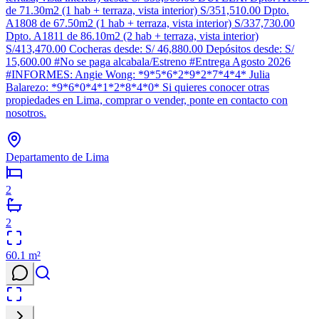
de 71.30m2 (1 hab + terraza, vista interior) S/351,510.00 Dpto.
A1808 de 67.50m2 (1 hab + terraza, vista interior) S/337,730.00
Dpto. A1811 de 86.10m2 (2 hab + terraza, vista interior)
S/413,470.00 Cocheras desde: S/ 46,880.00 Depósitos desde: S/
15,600.00 #No se paga alcabala/Estreno #Entrega Agosto 2026
#INFORMES: Angie Wong: *9*5*6*2*9*2*7*4*4* Julia
Balarezo: *9*6*0*4*1*2*8*4*0* Si quieres conocer otras
propiedades en Lima, comprar o vender, ponte en contacto con
nosotros.
Departamento de Lima
2
2
60.1
m²