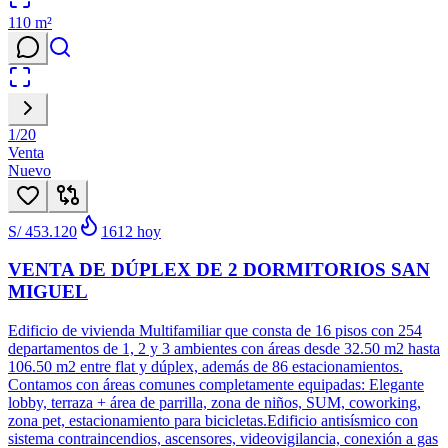
110
m²
1
/
20
Venta
Nuevo
S/ 453.120
1612
hoy
VENTA DE DÚPLEX DE 2 DORMITORIOS SAN
MIGUEL
Edificio de vivienda Multifamiliar que consta de 16 pisos con 254
departamentos de 1, 2 y 3 ambientes con áreas desde 32.50 m2 hasta
106.50 m2 entre flat y dúplex, además de 86 estacionamientos.
Contamos con áreas comunes completamente equipadas: Elegante
lobby, terraza + área de parrilla, zona de niños, SUM, coworking,
zona pet, estacionamiento para bicicletas.Edificio antisísmico con
sistema contraincendios, ascensores, videovigilancia, conexión a gas