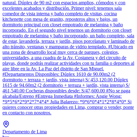
natural. Dúplex de 90 m2 con espacios amplios, cómodos y con
excelentes acabados y distribución. Primer nivel: tenemos sala
comedor de vista interna y baño completo de visitas, cocina
kitchenette con mesa de granito, reposteros altos y bajos, un
dormitorio principal con closet empotrado de melamina y baño
incorporado. En el segundo nivel tenemos un dormitorio con closet
empotrado de melamina y baño incorporado, un baño completo, sala
de estar, lavandería, terraza y jardín, pisos porcelanato y laminado de
alto tránsito, ventanas y mamparas de vidrio templado. #Ubicado en
una zona de desarrollo local muy cerca de parques, colegios,
universidades, a una cuadra de la Av. Costanera y del circuito de
playas, donde podrás realizar actividades con tu familia o deportes al
aire libre en la Av. La Paz del distrito de San Miguel.
#Departamentos Disponibles: Dúplex 1610 de 90.00m2 (2
dormitorio + terraza + jardín, vista interna) S/ 453,120.00 Dúplex
1615 de 94.60m2 (2 dormitorio + terraza + jardín, vista interna) S/
461,540.00 Cocheras disponibles desde: S/47,600.00 #No se paga
alcabala/Estreno #Entrega Inmediata #Informes: Angie Wong:
*9*5*6*2*9*2*7*4*4* Julia Balarezo: *9*6*0*4*1*2*8*4*0* Si
quieres conocer otras propiedades en Lima, comprar o vender, ponte
en contacto con nosotros.
Departamento de Lima