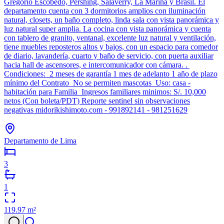
Gregorio Escobedo, Pershing, Salaverry, La Marina y Brasil. El
departamento cuenta con 3 dormitorios amplios con iluminación
natural, closets, un baño completo, linda sala con vista panorámica y
luz natural super amplia. La cocina con vista panorámica y cuenta
con tablero de granito, ventanal, excelente luz natural y ventilación,
tiene muebles reposteros altos y bajos, con un espacio para comedor
de diario, lavandería, cuarto y baño de servicio, con puerta auxiliar
hacia hall de ascensores, e intercomunicador con cámara. .
Condiciones: 2 meses de garantía 1 mes de adelanto 1 año de plazo
mínimo del Contrato No se permiten mascotas Uso: casa -
habitación para Familia Ingresos familiares minimos: S/. 10,000
netos (Con boleta/PDT) Reporte sentinel sin observaciones
negativas midorikishimoto.com - 991892141 - 981251629
Departamento de Lima
3
1
119.97
m²