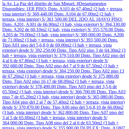
la Av. La Paz del distrito de San Miguel. #Departamentos
Disponibles: 1ER PISO: Dpto. A103 de 67.40m2 (2 hab + terraza,
vista interior) S/ 369,440.00 Dpto. A104 de 67.00m2 (2 hab +
terraza, vista interior) S/ 361,500.00 DEL 2DO AL 18AVO PISO:
Dpto. A201, A301 de 66.90m2 (3 hab, vista exterior) S/ 394,330.00
Dpto. A202 de 60.10m2 (2 hab, vista exterior) S/ 355,570.00 Dpto.
A203 de 70.00m2 (3 hab, vista interior) S/ 389,000.00 Dpto. A206
de 71.00m2 (3 hab + terraza, vista interior) S/ 393,500.00 Dpto.
Tipo A01 piso del 5,6,8,9 de 69.00m2 (3 hab + terraza, vista
exterior) desde S/ 392,250.00 Dpto. Tipo A02 piso 3 de 64.30m2 (3
hab + terraza, vista exterior) S/ 379,510.00 Dpto. Tipo A02 piso del
4 al 6 de 67.80m2 (3 hab + terraza, vista exterior) desde S/
392,680.00 Dpto. Tipo A02 piso del 7 al 9 de 67.50m2 (3 hab +
terraza, vista exterior) desde S/ 384,250.00 Dpto. Tipo A02 piso 13
de 67.20m2 (3 hab + terraza, vista exterior) desde S/ 375,880.00
Dpto. Tipo A02 piso 16,17 de 68.00m2 (3 hab + terraza, vista
exterior) desde S/ 378,490.00 Dpto. Tipo A03 piso del 3,5,6 de
65.50m2 (3 hab, vista interior) desde S/ 366,700.00 Dpto. Tipo A03
piso 7 de 65.20m2 (3 hab, vista interior) desde S/ 365,080.00 Dpto.
Tipo A04 piso del 2 al 7 de 57.40m2 (2 hab + terraza, vista interior)
desde S/ 370,870.00 Dpto. Tipo A06 piso del 5,6,8,10 de 66.00m2
(3 hab, vista interior) desde S/ 362,800.00 Dpto. Tipo A07 piso del
3 al 5 de 65.00m2 (3 hab + terraza, vista interior) desde S/
364,000.00 Dpto. Tipo A08 piso del 2 al 6 de 63.50m2 (3 hab +
terraza, vista interior) desde S/ 355,900.00 DUPLEX: Dpto. A1807