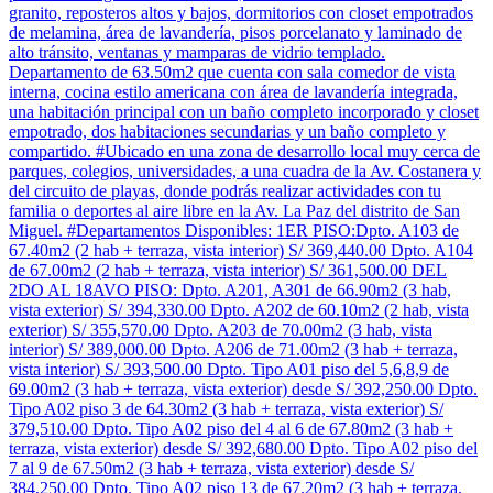
granito, reposteros altos y bajos, dormitorios con closet empotrados
de melamina, área de lavandería, pisos porcelanato y laminado de
alto tránsito, ventanas y mamparas de vidrio templado.
Departamento de 63.50m2 que cuenta con sala comedor de vista
interna, cocina estilo americana con área de lavandería integrada,
una habitación principal con un baño completo incorporado y closet
empotrado, dos habitaciones secundarias y un baño completo y
compartido. #Ubicado en una zona de desarrollo local muy cerca de
parques, colegios, universidades, a una cuadra de la Av. Costanera y
del circuito de playas, donde podrás realizar actividades con tu
familia o deportes al aire libre en la Av. La Paz del distrito de San
Miguel. #Departamentos Disponibles: 1ER PISO:Dpto. A103 de
67.40m2 (2 hab + terraza, vista interior) S/ 369,440.00 Dpto. A104
de 67.00m2 (2 hab + terraza, vista interior) S/ 361,500.00 DEL
2DO AL 18AVO PISO: Dpto. A201, A301 de 66.90m2 (3 hab,
vista exterior) S/ 394,330.00 Dpto. A202 de 60.10m2 (2 hab, vista
exterior) S/ 355,570.00 Dpto. A203 de 70.00m2 (3 hab, vista
interior) S/ 389,000.00 Dpto. A206 de 71.00m2 (3 hab + terraza,
vista interior) S/ 393,500.00 Dpto. Tipo A01 piso del 5,6,8,9 de
69.00m2 (3 hab + terraza, vista exterior) desde S/ 392,250.00 Dpto.
Tipo A02 piso 3 de 64.30m2 (3 hab + terraza, vista exterior) S/
379,510.00 Dpto. Tipo A02 piso del 4 al 6 de 67.80m2 (3 hab +
terraza, vista exterior) desde S/ 392,680.00 Dpto. Tipo A02 piso del
7 al 9 de 67.50m2 (3 hab + terraza, vista exterior) desde S/
384,250.00 Dpto. Tipo A02 piso 13 de 67.20m2 (3 hab + terraza,