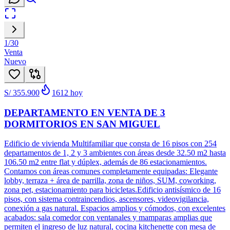
1
/
30
Venta
Nuevo
S/ 355.900
1612
hoy
DEPARTAMENTO EN VENTA DE 3
DORMITORIOS EN SAN MIGUEL
Edificio de vivienda Multifamiliar que consta de 16 pisos con 254
departamentos de 1, 2 y 3 ambientes con áreas desde 32.50 m2 hasta
106.50 m2 entre flat y dúplex, además de 86 estacionamientos.
Contamos con áreas comunes completamente equipadas: Elegante
lobby, terraza + área de parrilla, zona de niños, SUM, coworking,
zona pet, estacionamiento para bicicletas.Edificio antisísmico de 16
pisos, con sistema contraincendios, ascensores, videovigilancia,
conexión a gas natural. Espacios amplios y cómodos, con excelentes
acabados: sala comedor con ventanales y mamparas amplias que
permiten el ingreso de luz natural, cocina kitchenette con mesa de