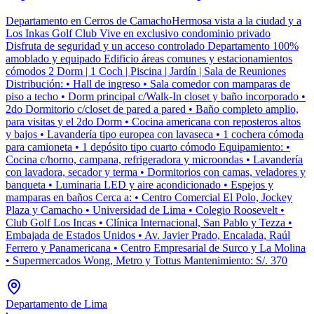
Departamento en Cerros de CamachoHermosa vista a la ciudad y a
Los Inkas Golf Club Vive en exclusivo condominio privado
Disfruta de seguridad y un acceso controlado Departamento 100%
amoblado y equipado Edificio áreas comunes y estacionamientos
cómodos 2 Dorm | 1 Coch | Piscina | Jardín | Sala de Reuniones
Distribución: • Hall de ingreso • Sala comedor con mamparas de
piso a techo • Dorm principal c/Walk-In closet y baño incorporado •
2do Dormitorio c/closet de pared a pared • Baño completo amplio,
para visitas y el 2do Dorm • Cocina americana con reposteros altos
y bajos • Lavandería tipo europea con lavaseca • 1 cochera cómoda
para camioneta • 1 depósito tipo cuarto cómodo Equipamiento: •
Cocina c/horno, campana, refrigeradora y microondas • Lavandería
con lavadora, secador y terma • Dormitorios con camas, veladores y
banqueta • Luminaria LED y aire acondicionado • Espejos y
mamparas en baños Cerca a: • Centro Comercial El Polo, Jockey
Plaza y Camacho • Universidad de Lima • Colegio Roosevelt •
Club Golf Los Incas • Clínica Internacional, San Pablo y Tezza •
Embajada de Estados Unidos • Av. Javier Prado, Encalada, Raúl
Ferrero y Panamericana • Centro Empresarial de Surco y La Molina
• Supermercados Wong, Metro y Tottus Mantenimiento: S/. 370
Departamento de Lima