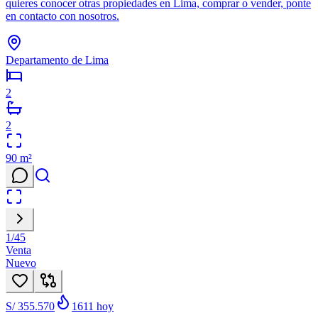
quieres conocer otras propiedades en Lima, comprar o vender, ponte
en contacto con nosotros.
Departamento de Lima
2
2
90
m²
1
/
45
Venta
Nuevo
S/ 355.570
1611
hoy