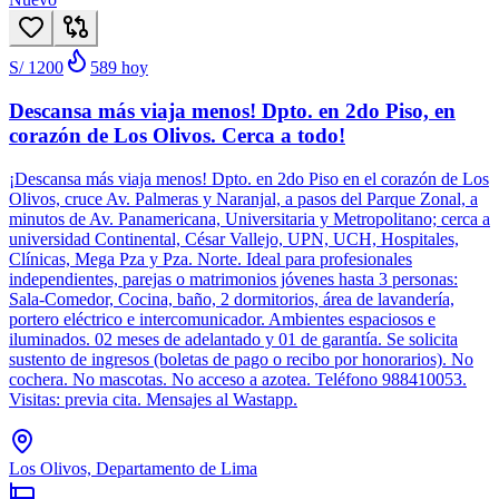
S/ 1200
589
hoy
Descansa más viaja menos! Dpto. en 2do Piso, en
corazón de Los Olivos. Cerca a todo!
¡Descansa más viaja menos! Dpto. en 2do Piso en el corazón de Los
Olivos, cruce Av. Palmeras y Naranjal, a pasos del Parque Zonal, a
minutos de Av. Panamericana, Universitaria y Metropolitano; cerca a
universidad Continental, César Vallejo, UPN, UCH, Hospitales,
Clínicas, Mega Pza y Pza. Norte. Ideal para profesionales
independientes, parejas o matrimonios jóvenes hasta 3 personas:
Sala-Comedor, Cocina, baño, 2 dormitorios, área de lavandería,
portero eléctrico e intercomunicador. Ambientes espaciosos e
iluminados. 02 meses de adelantado y 01 de garantía. Se solicita
sustento de ingresos (boletas de pago o recibo por honorarios). No
cochera. No mascotas. No acceso a azotea. Teléfono 988410053.
Visitas: previa cita. Mensajes al Wastapp.
Los Olivos, Departamento de Lima