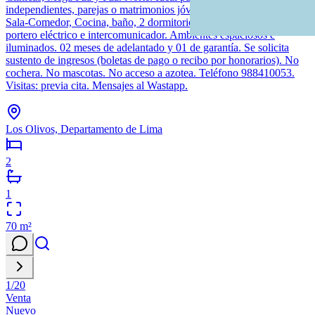
independientes, parejas o matrimonios jóvenes hasta 3 personas:
Sala-Comedor, Cocina, baño, 2 dormitorios, área de lavandería,
portero eléctrico e intercomunicador. Ambientes espaciosos e
iluminados. 02 meses de adelantado y 01 de garantía. Se solicita
sustento de ingresos (boletas de pago o recibo por honorarios). No
cochera. No mascotas. No acceso a azotea. Teléfono 988410053.
Visitas: previa cita. Mensajes al Wastapp.
Los Olivos, Departamento de Lima
2
1
70
m²
1
/
20
Venta
Nuevo