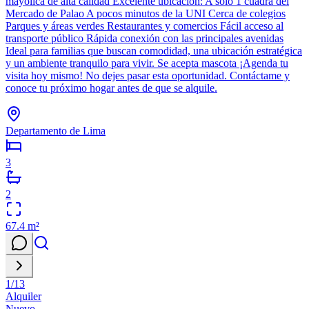
mayólica de alta calidad Excelente ubicación: A solo 1 cuadra del
Mercado de Palao A pocos minutos de la UNI Cerca de colegios
Parques y áreas verdes Restaurantes y comercios Fácil acceso al
transporte público Rápida conexión con las principales avenidas
Ideal para familias que buscan comodidad, una ubicación estratégica
y un ambiente tranquilo para vivir. Se acepta mascota ¡Agenda tu
visita hoy mismo! No dejes pasar esta oportunidad. Contáctame y
conoce tu próximo hogar antes de que se alquile.
Departamento de Lima
3
2
67.4
m²
1
/
13
Alquiler
Nuevo