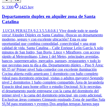
S/ 3300
1425
hoy
Departamento duplex en alquiler zona de Santa
Catalina
LUCIA PERALTA 9.2.3.5.5.8.0.8.1 Vive donde todo te queda
cerca! Alquiler Dúplex en Santa Catalina ¿Buscas un departamento
moderno, seguro y con excelente ubicación? Esta es una
oportunidad que combina comodidad, conectividad y una gran
calidad de vida. Santa Catalina – Calle Enrique León García A solo
minutos de San Isidro, San Borja, Lince y Miraflores, con acceso
rápido al Metropolitano, Línea 1 del Metro, principales avenidas,
bancos, supermercados, mercados, parques, restaurantes y todo lo
que necesitas para tu día a día. Departamento dúplex – Piso 9 Área:
60.35 m² Primer nivel Sala-comedor con excelente iluminación
Cocina abierta estilo americano 1 dormitorio con baño completo
(ideal para dormitorio principal, visitas o adultos mayores) Segundo
nivel 2 dormitorios 1 baño completo compartido Área de lavandería
Espacio ideal para home office o estudio Opcional: Si lo necesitas,
el departamento puede entregarse con la cama del dormitorio del
primer nivel y la cama del dormitorio principal, sin costo adicional.
Exclusivas áreas comunes Gimnasio equipado Zona de parrillas Sala
SUM para reuniones y eventos Dos amplias terrazas Juegos para