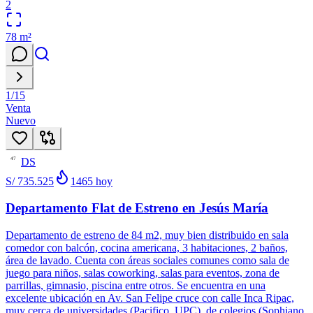
2
78
m²
1
/
15
Venta
Nuevo
DS
47
S/ 735.525
1465
hoy
Departamento Flat de Estreno en Jesús María
Departamento de estreno de 84 m2, muy bien distribuido en sala
comedor con balcón, cocina americana, 3 habitaciones, 2 baños,
área de lavado. Cuenta con áreas sociales comunes como sala de
juego para niños, salas coworking, salas para eventos, zona de
parrillas, gimnasio, piscina entre otros. Se encuentra en una
excelente ubicación en Av. San Felipe cruce con calle Inca Ripac,
muy cerca de universidades (Pacifico, UPC), de colegios (Sophiano,