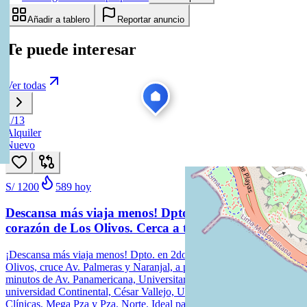
Añadir a tablero
Reportar anuncio
Te puede interesar
Ver todas
1
/
13
Alquiler
Nuevo
S/ 1200
589
hoy
Descansa más viaja menos! Dpto. en 2do Piso, en
corazón de Los Olivos. Cerca a todo!
¡Descansa más viaja menos! Dpto. en 2do Piso en el corazón de Los
Olivos, cruce Av. Palmeras y Naranjal, a pasos del Parque Zonal, a
minutos de Av. Panamericana, Universitaria y Metropolitano; cerca a
universidad Continental, César Vallejo, UPN, UCH, Hospitales,
Clínicas, Mega Pza y Pza. Norte. Ideal para profesionales