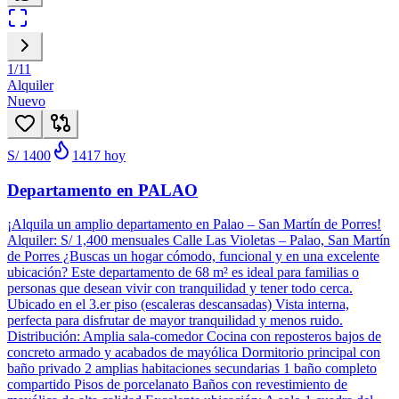
1
/
11
Alquiler
Nuevo
S/ 1400
1417
hoy
Departamento en PALAO
¡Alquila un amplio departamento en Palao – San Martín de Porres!
Alquiler: S/ 1,400 mensuales Calle Las Violetas – Palao, San Martín
de Porres ¿Buscas un hogar cómodo, funcional y en una excelente
ubicación? Este departamento de 68 m² es ideal para familias o
personas que desean vivir con tranquilidad y tener todo cerca.
Ubicado en el 3.er piso (escaleras descansadas) Vista interna,
perfecta para disfrutar de mayor tranquilidad y menos ruido.
Distribución: Amplia sala-comedor Cocina con reposteros bajos de
concreto armado y acabados de mayólica Dormitorio principal con
baño privado 2 amplias habitaciones secundarias 1 baño completo
compartido Pisos de porcelanato Baños con revestimiento de