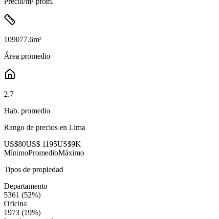
Precio/m² prom.
109077.6
m²
Área promedio
2.7
Hab. promedio
Rango de precios en
Lima
US$80
US$ 1195
US$9K
Mínimo
Promedio
Máximo
Tipos de propiedad
Departamento
5361
(
52
%)
Oficina
1973
(
19
%)