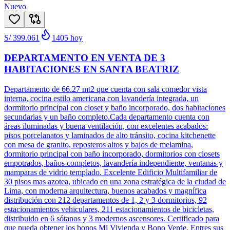
Nuevo
S/ 399.061
1405
hoy
DEPARTAMENTO EN VENTA DE 3
HABITACIONES EN SANTA BEATRIZ
Departamento de 66.27 mt2 que cuenta con sala comedor vista
interna, cocina estilo americana con lavandería integrada, un
dormitorio principal con closet y baño incorporado, dos habitaciones
secundarias y un baño completo.Cada departamento cuenta con
áreas iluminadas y buena ventilación, con excelentes acabados:
pisos porcelanatos y laminados de alto tránsito, cocina kitchenette
con mesa de granito, reposteros altos y bajos de melamina,
dormitorio principal con baño incorporado, dormitorios con closets
empotrados, baños completos, lavandería independiente, ventanas y
mamparas de vidrio templado. Excelente Edificio Multifamiliar de
30 pisos mas azotea, ubicado en una zona estratégica de la ciudad de
Lima, con moderna arquitectura, buenos acabados y magnífica
distribución con 212 departamentos de 1, 2 y 3 dormitorios, 92
estacionamientos vehiculares, 211 estacionamientos de bicicletas,
distribuido en 6 sótanos y 3 modernos ascensores. Certificado para
que pueda obtener los bonos Mi Vivienda y Bono Verde. Entres sus