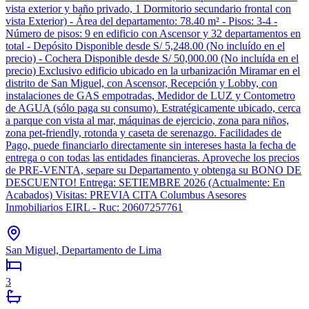
vista exterior y baño privado, 1 Dormitorio secundario frontal con
vista Exterior) - Área del departamento: 78.40 m² - Pisos: 3-4 -
Número de pisos: 9 en edificio con Ascensor y 32 departamentos en
total - Depósito Disponible desde S/ 5,248.00 (No incluído en el
precio) - Cochera Disponible desde S/ 50,000.00 (No incluída en el
precio) Exclusivo edificio ubicado en la urbanización Miramar en el
distrito de San Miguel, con Ascensor, Recepción y Lobby, con
instalaciones de GAS empotradas, Medidor de LUZ y Contometro
de AGUA (sólo paga su consumo). Estratégicamente ubicado, cerca
a parque con vista al mar, máquinas de ejercicio, zona para niños,
zona pet-friendly, rotonda y caseta de serenazgo. Facilidades de
Pago, puede financiarlo directamente sin intereses hasta la fecha de
entrega o con todas las entidades financieras. Aproveche los precios
de PRE-VENTA, separe su Departamento y obtenga su BONO DE
DESCUENTO! Entrega: SETIEMBRE 2026 (Actualmente: En
Acabados) Visitas: PREVIA CITA Columbus Asesores
Inmobiliarios EIRL - Ruc: 20607257761
San Miguel, Departamento de Lima
3