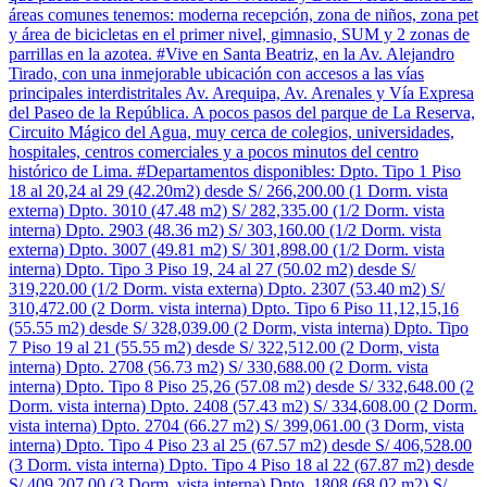
áreas comunes tenemos: moderna recepción, zona de niños, zona pet
y área de bicicletas en el primer nivel, gimnasio, SUM y 2 zonas de
parrillas en la azotea. #Vive en Santa Beatriz, en la Av. Alejandro
Tirado, con una inmejorable ubicación con accesos a las vías
principales interdistritales Av. Arequipa, Av. Arenales y Vía Expresa
del Paseo de la República. A pocos pasos del parque de La Reserva,
Circuito Mágico del Agua, muy cerca de colegios, universidades,
hospitales, centros comerciales y a pocos minutos del centro
histórico de Lima. #Departamentos disponibles: Dpto. Tipo 1 Piso
18 al 20,24 al 29 (42.20m2) desde S/ 266,200.00 (1 Dorm. vista
externa) Dpto. 3010 (47.48 m2) S/ 282,335.00 (1/2 Dorm. vista
interna) Dpto. 2903 (48.36 m2) S/ 303,160.00 (1/2 Dorm. vista
externa) Dpto. 3007 (49.81 m2) S/ 301,898.00 (1/2 Dorm. vista
interna) Dpto. Tipo 3 Piso 19, 24 al 27 (50.02 m2) desde S/
319,220.00 (1/2 Dorm. vista externa) Dpto. 2307 (53.40 m2) S/
310,472.00 (2 Dorm. vista interna) Dpto. Tipo 6 Piso 11,12,15,16
(55.55 m2) desde S/ 328,039.00 (2 Dorm, vista interna) Dpto. Tipo
7 Piso 19 al 21 (55.55 m2) desde S/ 322,512.00 (2 Dorm, vista
interna) Dpto. 2708 (56.73 m2) S/ 330,688.00 (2 Dorm. vista
interna) Dpto. Tipo 8 Piso 25,26 (57.08 m2) desde S/ 332,648.00 (2
Dorm. vista interna) Dpto. 2408 (57.43 m2) S/ 334,608.00 (2 Dorm.
vista interna) Dpto. 2704 (66.27 m2) S/ 399,061.00 (3 Dorm, vista
interna) Dpto. Tipo 4 Piso 23 al 25 (67.57 m2) desde S/ 406,528.00
(3 Dorm. vista interna) Dpto. Tipo 4 Piso 18 al 22 (67.87 m2) desde
S/ 409,207.00 (3 Dorm. vista interna) Dpto. 1808 (68.02 m2) S/