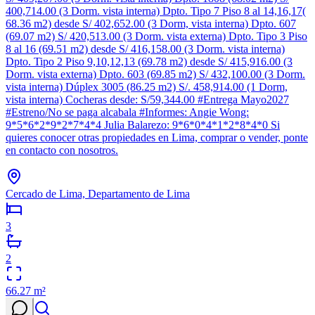
400,714.00 (3 Dorm. vista interna) Dpto. Tipo 7 Piso 8 al 14,16,17(
68.36 m2) desde S/ 402,652.00 (3 Dorm, vista interna) Dpto. 607
(69.07 m2) S/ 420,513.00 (3 Dorm. vista externa) Dpto. Tipo 3 Piso
8 al 16 (69.51 m2) desde S/ 416,158.00 (3 Dorm. vista interna)
Dpto. Tipo 2 Piso 9,10,12,13 (69.78 m2) desde S/ 415,916.00 (3
Dorm. vista externa) Dpto. 603 (69.85 m2) S/ 432,100.00 (3 Dorm.
vista interna) Dúplex 3005 (86.25 m2) S/. 458,914.00 (1 Dorm,
vista interna) Cocheras desde: S/59,344.00 #Entrega Mayo2027
#Estreno/No se paga alcabala #Informes: Angie Wong:
9*5*6*2*9*2*7*4*4 Julia Balarezo: 9*6*0*4*1*2*8*4*0 Si
quieres conocer otras propiedades en Lima, comprar o vender, ponte
en contacto con nosotros.
Cercado de Lima, Departamento de Lima
3
2
66.27
m²