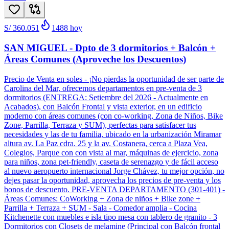
S/ 360.051
1488
hoy
SAN MIGUEL - Dpto de 3 dormitorios + Balcón +
Áreas Comunes (Aproveche los Descuentos)
Precio de Venta en soles - ¡No pierdas la oportunidad de ser parte de
Carolina del Mar, ofrecemos departamentos en pre-venta de 3
dormitorios (ENTREGA: Setiembre del 2026 - Actualmente en
Acabados), con Balcón Frontal y vista exterior, en un edificio
moderno con áreas comunes (con co-working, Zona de Niños, Bike
Zone, Parrilla, Terraza y SUM), perfectas para satisfacer tus
necesidades y las de tu familia, ubicado en la urbanización Miramar
altura av. La Paz cdra. 25 y la av. Costanera, cerca a Plaza Vea,
Colegios, Parque con con vista al mar, máquinas de ejercicio, zona
para niños, zona pet-friendly, caseta de serenazgo y de fácil acceso
al nuevo aeropuerto internacional Jorge Chávez, tu mejor opción, no
dejes pasar la oportunidad, aprovecha los precios de pre-venta y los
bonos de descuento. PRE-VENTA DEPARTAMENTO (301-401) -
Áreas Comunes: CoWorking + Zona de niños + Bike zone +
Parrilla + Terraza + SUM - Sala - Comedor amplia - Cocina
Kitchenette con muebles e isla tipo mesa con tablero de granito - 3
Dormitorios con Closets de melamine (Principal con Balcón frontal