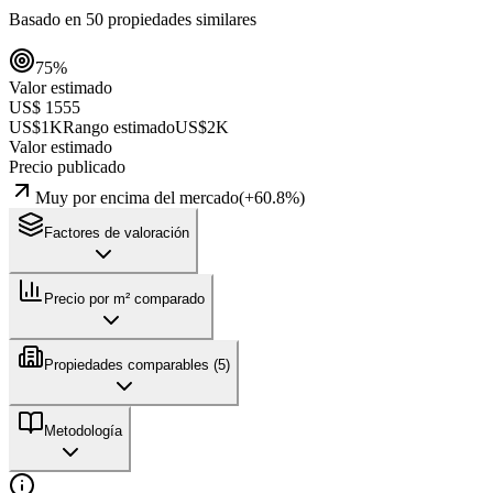
Basado en
50
propiedades similares
75
%
Valor estimado
US$ 1555
US$1K
Rango estimado
US$2K
Valor estimado
Precio publicado
Muy por encima del mercado
(
+
60.8
%)
Factores de valoración
Precio por m² comparado
Propiedades comparables (
5
)
Metodología