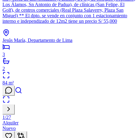
Los Álamos, Sn Antonio de Padua), de clínicas (San Felipe, El
Golf), de centros comerciales (Real Plaza Salaverry, Plaza San
Miguel) ** El dpto. se vende en conjunto con 1 estacionamiento
interno e independizado de 12m2 tiene un precio S/ 55,000
Jesús María, Departamento de Lima
3
2
84
m²
1
/
27
Alquiler
Nuevo