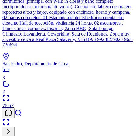
dormitorios (principal con Walk in closet y baño completo
incorporado con mámpara de vidrio). Cocina con tablero de cuarzo,
reposteros altos y bajos, equipado con encimera, horno y campana.
02 baños completos. 01 estacionamiento. El edificio cuenta con
elegante Hall de recepción, vigilancia 24 horas, 02 ascensores .
Lindas areas comunes: Piscinas, Zona BBQ, Sala Lounge,
Gimnasio, Lavanderia, Coworking, Sala de Reuniones. Zona muy
accesible cerca a Real Plaza Salaverry. VISITAS 992-827902 / 963-
720634
San Isidro, Departamento de Lima
3
2
76
m²