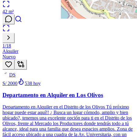
42
m²
1
/
18
Alquiler
Nuevo
DS
47
S/ 2000
538
hoy
Departamento en Alquiler en Los Olivos
Departamento en Alquiler en el Distrito de los Olivos Tú próximo
hogar puede estar aquí!! ¿ Busca un lugar cómodo, amplio y bien
ubicado?, tenemos una excelente opción para ti en el Distrito de los
Olivos, frente al Mercado los Productores donde tendrás todo a tú
alcance, ideal para una familia que desea espacios amplios. Zona de
fácil acceso ubicado a una cuadra de la Av. Universitaria, con un