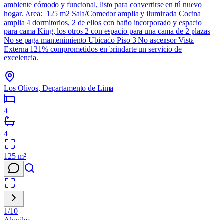
ambiente cómodo y funcional, listo para convertirse en tú nuevo
hogar. Área: 125 m2 Sala/Comedor amplia y iluminada Cocina
amplia 4 dormitorios, 2 de ellos con baño incorporado y espacio
para cama King, los otros 2 con espacio para una cama de 2 plazas
No se paga mantenimiento Ubicado Piso 3 No ascensor Vista
Externa 121% comprometidos en brindarte un servicio de
excelencia.
Los Olivos, Departamento de Lima
4
4
125
m²
1
/
10
Alquiler