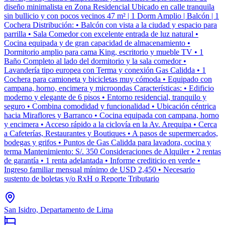
diseño minimalista en Zona Residencial Ubicado en calle tranquila
sin bullicio y con pocos vecinos 47 m² | 1 Dorm Amplio | Balcón | 1
Cochera Distribución: • Balcón con vista a la ciudad y espacio para
parrilla • Sala Comedor con excelente entrada de luz natural •
Cocina equipada y de gran capacidad de almacenamiento •
Dormitorio amplio para cama King, escritorio y mueble TV • 1
Baño Completo al lado del dormitorio y la sala comedor •
Lavandería tipo europea con Terma y conexión Gas Calidda • 1
Cochera para camioneta y bicicletas muy cómoda • Equipado con
campana, horno, encimera y microondas Características: • Edificio
moderno y elegante de 6 pisos • Entorno residencial, tranquilo y
seguro • Combina comodidad y funcionalidad • Ubicación céntrica
hacia Miraflores y Barranco • Cocina equipada con campana, horno
y encimera • Acceso rápido a la ciclovía en la Av. Arequipa • Cerca
a Cafeterías, Restaurantes y Boutiques • A pasos de supermercados,
bodegas y grifos • Puntos de Gas Calidda para lavadora, cocina y
terma Mantenimiento: S/. 350 Consideraciones de Alquiler • 2 rentas
de garantía • 1 renta adelantada • Informe crediticio en verde •
Ingreso familiar mensual mínimo de USD 2,450 • Necesario
sustento de boletas y/o RxH o Reporte Tributario
San Isidro, Departamento de Lima