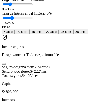
0%
90%
Tasa de interés anual (TEA)
8.0
%
1
%
25
%
Plazo
5
años
10
años
15
años
20
años
25
años
30
años
Incluir seguros
Desgravamen + Todo riesgo inmueble
Seguro desgravamen
S/ 242
/mes
Seguro todo riesgo
S/ 222
/mes
Total seguros
S/ 465
/mes
Capital
S/ 808.000
Intereses