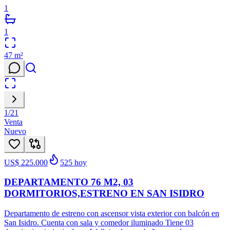
1
1
47
m²
1
/
21
Venta
Nuevo
US$ 225.000
525
hoy
DEPARTAMENTO 76 M2, 03
DORMITORIOS,ESTRENO EN SAN ISIDRO
Departamento de estreno con ascensor vista exterior con balcón en
San Isidro. Cuenta con sala y comedor iluminado Tiene 03