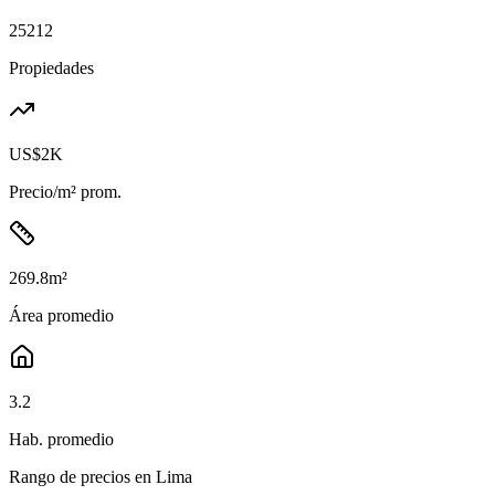
25212
Propiedades
US$2K
Precio/m² prom.
269.8
m²
Área promedio
3.2
Hab. promedio
Rango de precios en
Lima