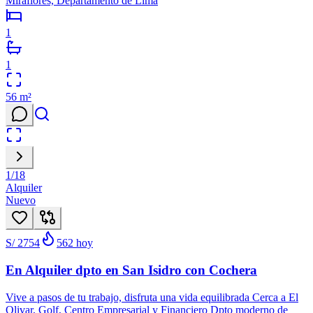
Miraflores, Departamento de Lima
1
1
56
m²
1
/
18
Alquiler
Nuevo
S/ 2754
562
hoy
En Alquiler dpto en San Isidro con Cochera
Vive a pasos de tu trabajo, disfruta una vida equilibrada Cerca a El
Olivar, Golf, Centro Empresarial y Financiero Dpto moderno de