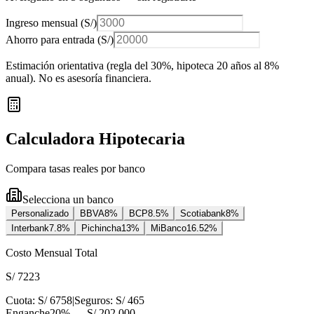
Ingreso mensual (
S/
)
Ahorro para entrada (
S/
)
Estimación orientativa (regla del 30%
, hipoteca 20 años al 8%
anual
). No es asesoría financiera.
Calculadora Hipotecaria
Compara tasas reales por banco
Selecciona un banco
Personalizado
BBVA
8
%
BCP
8.5
%
Scotiabank
8
%
Interbank
7.8
%
Pichincha
13
%
MiBanco
16.52
%
Costo Mensual Total
S/ 7223
Cuota:
S/ 6758
|
Seguros:
S/ 465
Enganche
20
% —
S/ 202.000