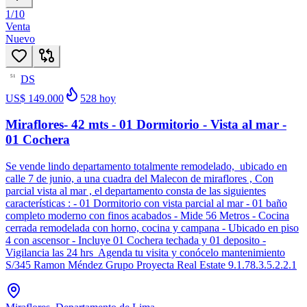
1
/
10
Venta
Nuevo
DS
51
US$ 149.000
528
hoy
Miraflores- 42 mts - 01 Dormitorio - Vista al mar -
01 Cochera
Se vende lindo departamento totalmente remodelado, ubicado en
calle 7 de junio, a una cuadra del Malecon de miraflores , Con
parcial vista al mar , el departamento consta de las siguientes
características : - 01 Dormitorio con vista parcial al mar - 01 baño
completo moderno con finos acabados - Mide 56 Metros - Cocina
cerrada remodelada con horno, cocina y campana - Ubicado en piso
4 con ascensor - Incluye 01 Cochera techada y 01 deposito -
Vigilancia las 24 hrs Agenda tu visita y conócelo mantenimiento
S/345 Ramon Méndez Grupo Proyecta Real Estate 9.1.78.3.5.2.2.1