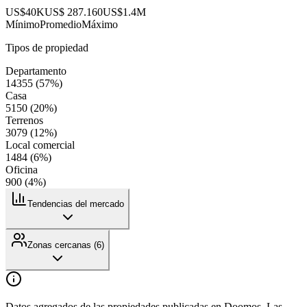
US$40K
US$ 287.160
US$1.4M
Mínimo
Promedio
Máximo
Tipos de propiedad
Departamento
14355
(
57
%)
Casa
5150
(
20
%)
Terrenos
3079
(
12
%)
Local comercial
1484
(
6
%)
Oficina
900
(
4
%)
Tendencias del mercado
Zonas cercanas (
6
)
Datos agregados de las propiedades publicadas en Doomos. Las