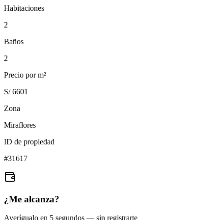
Habitaciones
2
Baños
2
Precio por m²
S/ 6601
Zona
Miraflores
ID de propiedad
#
31617
¿Me alcanza?
Averígualo en 5 segundos — sin registrarte