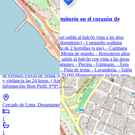
S/ 267.676
489
hoy
Dpto. en venta de 1 dormitorio en el corazón de
lima, cerca a todo.
- Área: 42 m2 - 1 dormitorio con salida al balcón vista a las área
comunes. - 1 baño (dentro del dormitorio) - 1 pequeño walking
closet. - Kitchenet con encimera de 2 hornillas (a gas). - Campana
extractora. - Horno eléctrico. - Mesita de granito. - Reposteros altos
y bajos. - Salita - comedor con salida al balcón con vista a las áreas
comunes. Edificio City área comunes: - Piscina - Gimnasio. - Área
de parrillas. - Zona de estudio. - Pista de trotar. - Lavandería. - Salón
de eventos. Precio de Venta: $ 79,000 Mantenimiento incluye agua
y vigilancia las 24 horas. ( Aprox. S/.150) Contáctanos para más
información Jhon Pisfil: 9*8*3*4*3*1*5*7*7
Cercado de Lima, Departamento de Lima
1
1