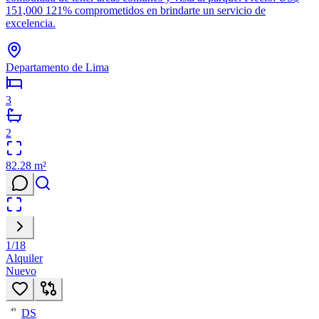
151,000 121% comprometidos en brindarte un servicio de
excelencia.
Departamento de Lima
3
2
82.28
m²
1
/
18
Alquiler
Nuevo
DS
49