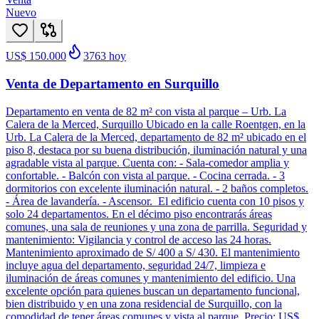
Nuevo
US$ 150.000
3763
hoy
Venta de Departamento en Surquillo
Departamento en venta de 82 m² con vista al parque – Urb. La
Calera de la Merced, Surquillo Ubicado en la calle Roentgen, en la
Urb. La Calera de la Merced, departamento de 82 m² ubicado en el
piso 8, destaca por su buena distribución, iluminación natural y una
agradable vista al parque. Cuenta con: - Sala-comedor amplia y
confortable. - Balcón con vista al parque. - Cocina cerrada. - 3
dormitorios con excelente iluminación natural. - 2 baños completos.
- Área de lavandería. - Ascensor. El edificio cuenta con 10 pisos y
solo 24 departamentos. En el décimo piso encontrarás áreas
comunes, una sala de reuniones y una zona de parrilla. Seguridad y
mantenimiento: Vigilancia y control de acceso las 24 horas.
Mantenimiento aproximado de S/ 400 a S/ 430. El mantenimiento
incluye agua del departamento, seguridad 24/7, limpieza e
iluminación de áreas comunes y mantenimiento del edificio. Una
excelente opción para quienes buscan un departamento funcional,
bien distribuido y en una zona residencial de Surquillo, con la
comodidad de tener áreas comunes y vista al parque. Precio: US$