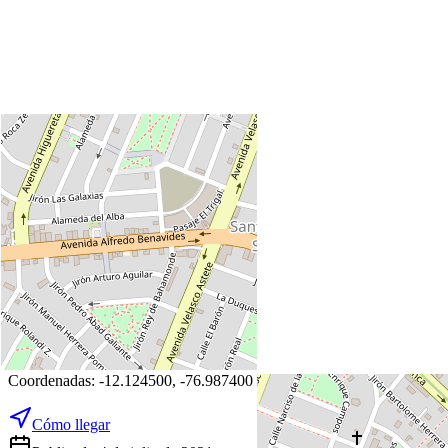
+
−
Leaflet
|
©
OpenStreetMap
Coordenadas:
-12.124500
,
-76.987400
Cómo llegar