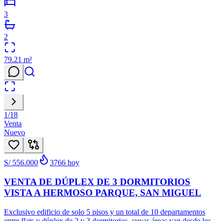
3
2
79.21
m²
1
/
18
Venta
Nuevo
S/ 556.000
3766
hoy
VENTA DE DÚPLEX DE 3 DORMITORIOS
VISTA A HERMOSO PARQUE, SAN MIGUEL
Exclusivo edificio de solo 5 pisos y un total de 10 departamentos
entre flats y dúplex de 2 y 3 dormitorios, cuyas áreas van desde los