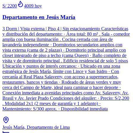
S/ 2200
4009
hoy
Departamento en Jesús María
3 Dorm | Vista externa | Piso 4 | Sin estacionamiento Características
y distribución del departamento: · Área total: 80 m² . Sala - comedor
amplia con buena iluminación . Cocina cerrada con área de
lavandería independiente · Dormitorios secundarios amplios con
vista externa (cama de 2 plazas) · Dormitorio principal amplio con
closet integrado de piso a techo (cama Queen) · Baño completo de
visita y de dormitorio principal . Edificio residencial de solo 5 pisos
Ubicación y puntos de interés cercanos: · Ubicado en una zona
estratégica de Jesús María, límite con Lince y San Isidro · Con
cercanía al Real Plaza Salaverry, con acceso a supermercados,
restaurantes, bancos y tiendas · Rodeado de áreas verdes y muy
cerca del Campo de Marte, ideal para caminar o hacer deporte ·
Conexión inmediata a avenidas principales como Av. Salaverry, Av.
Brasil y Av. Javier Prado Condiciones del alquiler: · Precio: S/2,200
. Modalidad 2x1 (2 meses de garantía y 1 adelanto) ·
Mantenimiento: S/300 aprox. · Disponibilidad inmediata
Jesús María, Departamento de Lima