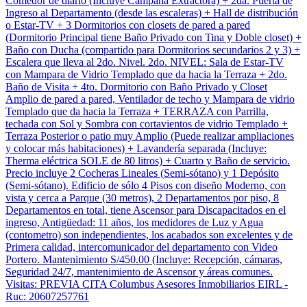
Comedor de diario (Incluye Campana Extractora) + 2da. Puerta de
Ingreso al Departamento (desde las escaleras) + Hall de distribución
o Estar-TV + 3 Dormitorios con closets de pared a pared
(Dormitorio Principal tiene Baño Privado con Tina y Doble closet) +
Baño con Ducha (compartido para Dormitorios secundarios 2 y 3) +
Escalera que lleva al 2do. Nivel. 2do. NIVEL: Sala de Estar-TV
con Mampara de Vidrio Templado que da hacia la Terraza + 2do.
Baño de Visita + 4to. Dormitorio con Baño Privado y Closet
Amplio de pared a pared, Ventilador de techo y Mampara de vidrio
Templado que da hacia la Terraza + TERRAZA con Parrilla,
techada con Sol y Sombra con cortavientos de vidrio Templado +
Terraza Posterior o patio muy Amplio (Puede realizar ampliaciones
y colocar más habitaciones) + Lavandería separada (Incluye:
Therma eléctrica SOLE de 80 litros) + Cuarto y Baño de servicio.
Precio incluye 2 Cocheras Lineales (Semi-sótano) y 1 Depósito
(Semi-sótano). Edificio de sólo 4 Pisos con diseño Moderno, con
vista y cerca a Parque (30 metros), 2 Departamentos por piso, 8
Departamentos en total, tiene Ascensor para Discapacitados en el
ingreso, Antigüedad: 11 años, los medidores de Luz y Agua
(contometro) son independientes, los acabados son excelentes y de
Primera calidad, intercomunicador del departamento con Video
Portero. Mantenimiento S/450.00 (Incluye: Recepción, cámaras,
Seguridad 24/7, mantenimiento de Ascensor y áreas comunes.
Visitas: PREVIA CITA Columbus Asesores Inmobiliarios EIRL -
Ruc: 20607257761