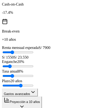
Cash-on-Cash
-17.4
%
Break-even
+10 años
Renta mensual esperada
S/ 7900
S/ 1550
S/ 23.550
Enganche
20
%
Tasa anual
8
%
Plazo
20
años
Gastos avanzados
Proyección a 10 años