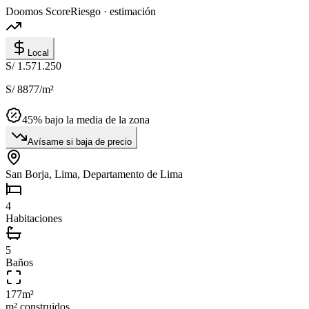
Doomos Score
Riesgo · estimación
Local
S/ 1.571.250
S/ 8877
/m²
45
% bajo la media de la zona
Avísame si baja de precio
San Borja, Lima, Departamento de Lima
4
Habitaciones
5
Baños
177
m²
m² construidos