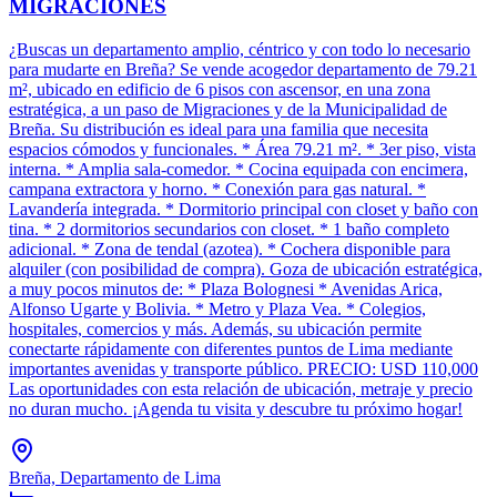
MIGRACIONES
¿Buscas un departamento amplio, céntrico y con todo lo necesario
para mudarte en Breña? Se vende acogedor departamento de 79.21
m², ubicado en edificio de 6 pisos con ascensor, en una zona
estratégica, a un paso de Migraciones y de la Municipalidad de
Breña. Su distribución es ideal para una familia que necesita
espacios cómodos y funcionales. * Área 79.21 m². * 3er piso, vista
interna. * Amplia sala-comedor. * Cocina equipada con encimera,
campana extractora y horno. * Conexión para gas natural. *
Lavandería integrada. * Dormitorio principal con closet y baño con
tina. * 2 dormitorios secundarios con closet. * 1 baño completo
adicional. * Zona de tendal (azotea). * Cochera disponible para
alquiler (con posibilidad de compra). Goza de ubicación estratégica,
a muy pocos minutos de: * Plaza Bolognesi * Avenidas Arica,
Alfonso Ugarte y Bolivia. * Metro y Plaza Vea. * Colegios,
hospitales, comercios y más. Además, su ubicación permite
conectarte rápidamente con diferentes puntos de Lima mediante
importantes avenidas y transporte público. PRECIO: USD 110,000
Las oportunidades con esta relación de ubicación, metraje y precio
no duran mucho. ¡Agenda tu visita y descubre tu próximo hogar!
Breña, Departamento de Lima