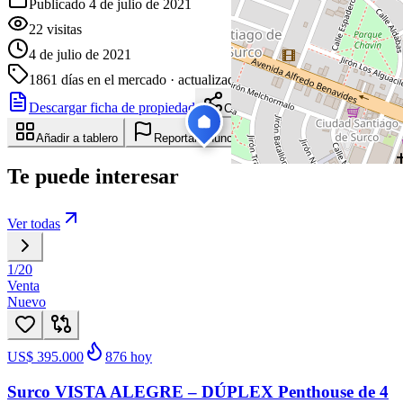
Publicado 4 de julio de 2021
22
visitas
4 de julio de 2021
1861
días en el mercado
· actualizado hace 11 días
Descargar ficha de propiedad
Compartir
Añadir a tablero
Reportar anuncio
Te puede interesar
Ver todas
1
/
20
Venta
Nuevo
US$ 395.000
876
hoy
Surco VISTA ALEGRE – DÚPLEX Penthouse de 4