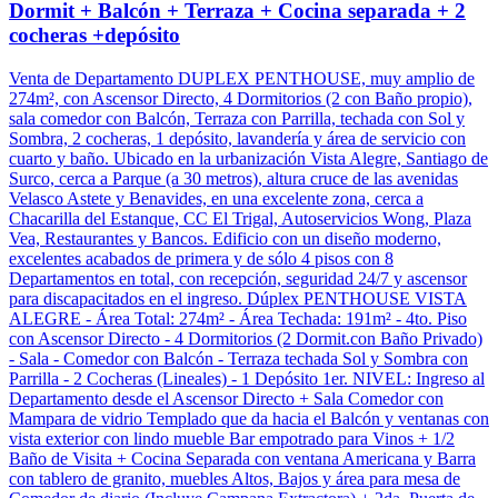
Dormit + Balcón + Terraza + Cocina separada + 2
cocheras +depósito
Venta de Departamento DUPLEX PENTHOUSE, muy amplio de
274m², con Ascensor Directo, 4 Dormitorios (2 con Baño propio),
sala comedor con Balcón, Terraza con Parrilla, techada con Sol y
Sombra, 2 cocheras, 1 depósito, lavandería y área de servicio con
cuarto y baño. Ubicado en la urbanización Vista Alegre, Santiago de
Surco, cerca a Parque (a 30 metros), altura cruce de las avenidas
Velasco Astete y Benavides, en una excelente zona, cerca a
Chacarilla del Estanque, CC El Trigal, Autoservicios Wong, Plaza
Vea, Restaurantes y Bancos. Edificio con un diseño moderno,
excelentes acabados de primera y de sólo 4 pisos con 8
Departamentos en total, con recepción, seguridad 24/7 y ascensor
para discapacitados en el ingreso. Dúplex PENTHOUSE VISTA
ALEGRE - Área Total: 274m² - Área Techada: 191m² - 4to. Piso
con Ascensor Directo - 4 Dormitorios (2 Dormit.con Baño Privado)
- Sala - Comedor con Balcón - Terraza techada Sol y Sombra con
Parrilla - 2 Cocheras (Lineales) - 1 Depósito 1er. NIVEL: Ingreso al
Departamento desde el Ascensor Directo + Sala Comedor con
Mampara de vidrio Templado que da hacia el Balcón y ventanas con
vista exterior con lindo mueble Bar empotrado para Vinos + 1/2
Baño de Visita + Cocina Separada con ventana Americana y Barra
con tablero de granito, muebles Altos, Bajos y área para mesa de