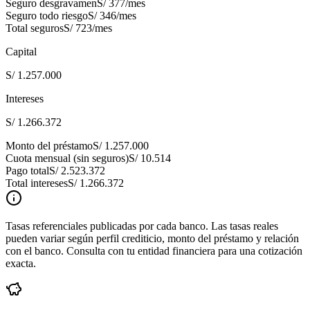
Seguro desgravamen
S/ 377
/mes
Seguro todo riesgo
S/ 346
/mes
Total seguros
S/ 723
/mes
Capital
S/ 1.257.000
Intereses
S/ 1.266.372
Monto del préstamo
S/ 1.257.000
Cuota mensual (sin seguros)
S/ 10.514
Pago total
S/ 2.523.372
Total intereses
S/ 1.266.372
Tasas referenciales publicadas por cada banco. Las tasas reales
pueden variar según perfil crediticio, monto del préstamo y relación
con el banco. Consulta con tu entidad financiera para una cotización
exacta.