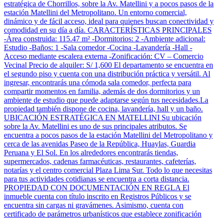
estratégica de Chorrillos, sobre la Av. Matellini y a pocos pasos de la
estación Matellini del Metropolitano. Un entorno comercial,
dinámico y de fácil acceso, ideal para quienes buscan conectividad y
comodidad en su día a día. CARACTERÍSTICAS PRINCIPALES
-Área construida: 115.47 m² -Dormitorios: 2 -Ambiente adicional:
Estudio -Baños: 1 -Sala comedor -Cocina -Lavandería -Hall -
Acceso mediante escalera externa -Zonificación: CV – Comercio
Vecinal Precio de alquiler: S/ 1,600 El departamento se encuentra en
el segundo piso y cuenta con una distribución práctica y versátil. Al
ingresar, encontrarás una cómoda sala comedor, perfecta para
compartir momentos en familia, además de dos dormitorios y un
ambiente de estudio que puede adaptarse según tus necesidades.La
propiedad también dispone de cocina, lavandería, hall y un baño.
UBICACIÓN ESTRATÉGICA EN MATELLINI Su ubicación
sobre la Av. Matellini es uno de sus principales atributos. Se
encuentra a pocos pasos de la estación Matellini del Metropolitano y
cerca de las avenidas Paseo de la República, Huaylas, Guardia
Peruana y El Sol. En los alrededores encontrarás tiendas,
supermercados, cadenas farmacéuticas, restaurantes, cafeterías,
notarías y el centro comercial Plaza Lima Sur. Todo lo que necesitas
para tus actividades cotidianas se encuentra a corta distancia.
PROPIEDAD CON DOCUMENTACIÓN EN REGLA El
inmueble cuenta con título inscrito en Registros Públicos y se
encuentra sin cargas ni gravámenes. Asimismo, cuenta con
certificado de parámetros urbanísticos que establece zonificación