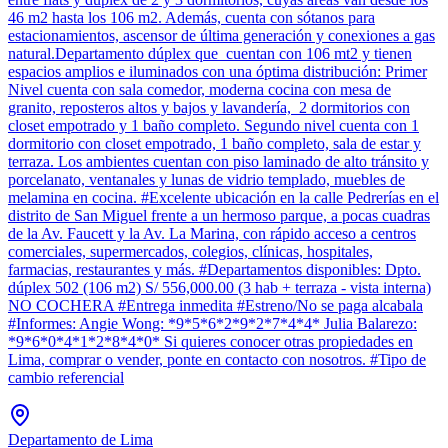
46 m2 hasta los 106 m2. Además, cuenta con sótanos para
estacionamientos, ascensor de última generación y conexiones a gas
natural.Departamento dúplex que cuentan con 106 mt2 y tienen
espacios amplios e iluminados con una óptima distribución: Primer
Nivel cuenta con sala comedor, moderna cocina con mesa de
granito, reposteros altos y bajos y lavandería, 2 dormitorios con
closet empotrado y 1 baño completo. Segundo nivel cuenta con 1
dormitorio con closet empotrado, 1 baño completo, sala de estar y
terraza. Los ambientes cuentan con piso laminado de alto tránsito y
porcelanato, ventanales y lunas de vidrio templado, muebles de
melamina en cocina. #Excelente ubicación en la calle Pedrerías en el
distrito de San Miguel frente a un hermoso parque, a pocas cuadras
de la Av. Faucett y la Av. La Marina, con rápido acceso a centros
comerciales, supermercados, colegios, clínicas, hospitales,
farmacias, restaurantes y más. #Departamentos disponibles: Dpto.
dúplex 502 (106 m2) S/ 556,000.00 (3 hab + terraza - vista interna)
NO COCHERA #Entrega inmedita #Estreno/No se paga alcabala
#Informes: Angie Wong: *9*5*6*2*9*2*7*4*4* Julia Balarezo:
*9*6*0*4*1*2*8*4*0* Si quieres conocer otras propiedades en
Lima, comprar o vender, ponte en contacto con nosotros. #Tipo de
cambio referencial
Departamento de Lima