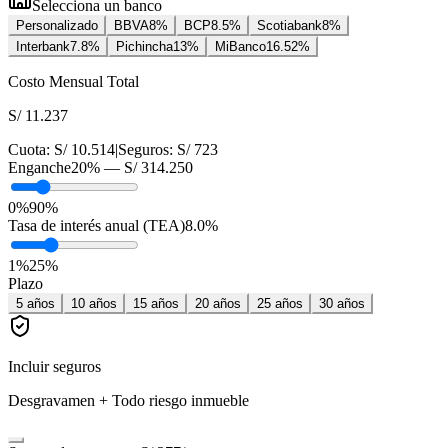
Selecciona un banco
Personalizado
BBVA
8
%
BCP
8.5
%
Scotiabank
8
%
Interbank
7.8
%
Pichincha
13
%
MiBanco
16.52
%
Costo Mensual Total
S/ 11.237
Cuota:
S/ 10.514
|
Seguros:
S/ 723
Enganche
20
% —
S/ 314.250
0%
90%
Tasa de interés anual (TEA)
8.0
%
1
%
25
%
Plazo
5
años
10
años
15
años
20
años
25
años
30
años
Incluir seguros
Desgravamen + Todo riesgo inmueble