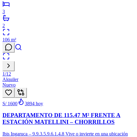
3
2
106
m²
1
/
12
Alquiler
Nuevo
S/ 1600
3894
hoy
DEPARTAMENTO DE 115.47 M² FRENTE A
ESTACIÓN MATELLINI – CHORRILLOS
Ibis Ingaruca – 9.9.3.5.9.6.1.4.8 Vive o invierte en una ubicación