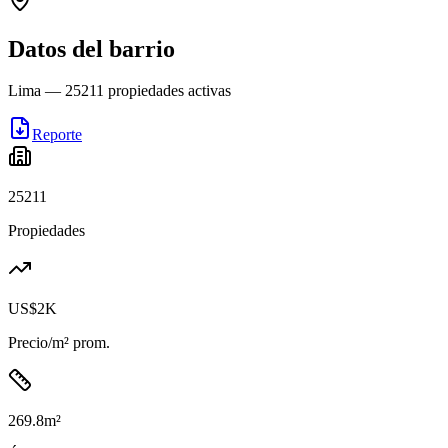
Datos del barrio
Lima
—
25211
propiedades activas
Reporte
25211
Propiedades
US$2K
Precio/m² prom.
269.8
m²