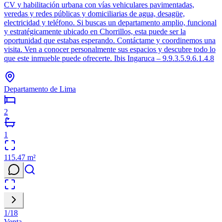
CV y habilitación urbana con vías vehiculares pavimentadas,
veredas y redes públicas y domiciliarias de agua, desagüe,
electricidad y teléfono. Si buscas un departamento amplio, funcional
y estratégicamente ubicado en Chorrillos, esta puede ser la
oportunidad que estabas esperando. Contáctame y coordinemos una
visita. Ven a conocer personalmente sus espacios y descubre todo lo
que este inmueble puede ofrecerte. Ibis Ingaruca – 9.9.3.5.9.6.1.4.8
Departamento de Lima
2
1
115.47
m²
1
/
18
Venta