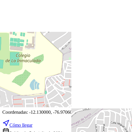
+
−
Leaflet
|
©
OpenStreetMap
Coordenadas:
-12.130000
,
-76.970600
Cómo llegar