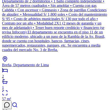
Departamento de 2 dormitorios • 1 baño completo independiente •
Área de 57 metros cuadrados • Sin amoblar • Cuenta con gas
Calidda • Con ascensor • Gimnasio • Zona de parrillas Condiciones
de alquiler: • Mensualidad S/ 1,800 soles • Costo del mantenimiento
S/ 95 • Costo de arbitrios municipales S/ 130 por todo el año •
Contrato por un año • Modalidad 2X1 (2 meses de garantía y un
mes de adelantado) • Tener buen reporte crediticio y financiero (se
revisa Infocorp) El departamento se encuentra en el piso 11 de un
edificio moderno, ubicado a un paso de la Rambla de la Av. Brasil,
donde se cuenta con hospitales, bancos, farmacias, cines,
supermercados, restaurantes, parques, etc. Se encuentra a media
cuadra del mercado No. 3 de Breña.
Breña, Departamento de Lima
2
1
57
m²