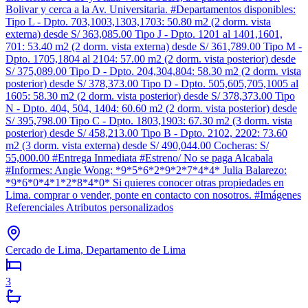
Bolivar y cerca a la Av. Universitaria. #Departamentos disponibles:
Tipo L - Dpto. 703,1003,1303,1703: 50.80 m2 (2 dorm. vista
externa) desde S/ 363,085.00 Tipo J - Dpto. 1201 al 1401,1601,
701: 53.40 m2 (2 dorm. vista externa) desde S/ 361,789.00 Tipo M -
Dpto. 1705,1804 al 2104: 57.00 m2 (2 dorm. vista posterior) desde
S/ 375,089.00 Tipo D - Dpto. 204,304,804: 58.30 m2 (2 dorm. vista
posterior) desde S/ 378,373.00 Tipo D - Dpto. 505,605,705,1005 al
1605: 58.30 m2 (2 dorm. vista posterior) desde S/ 378,373.00 Tipo
N - Dpto. 404, 504, 1404: 60.60 m2 (2 dorm. vista posterior) desde
S/ 395,798.00 Tipo C - Dpto. 1803,1903: 67.30 m2 (3 dorm. vista
posterior) desde S/ 458,213.00 Tipo B - Dpto. 2102, 2202: 73.60
m2 (3 dorm. vista externa) desde S/ 490,044.00 Cocheras: S/
55,000.00 #Entrega Inmediata #Estreno/ No se paga Alcabala
#Informes: Angie Wong: *9*5*6*2*9*2*7*4*4* Julia Balarezo:
*9*6*0*4*1*2*8*4*0* Si quieres conocer otras propiedades en
Lima. comprar o vender, ponte en contacto con nosotros. #Imágenes
Referenciales Atributos personalizados
Cercado de Lima, Departamento de Lima
3