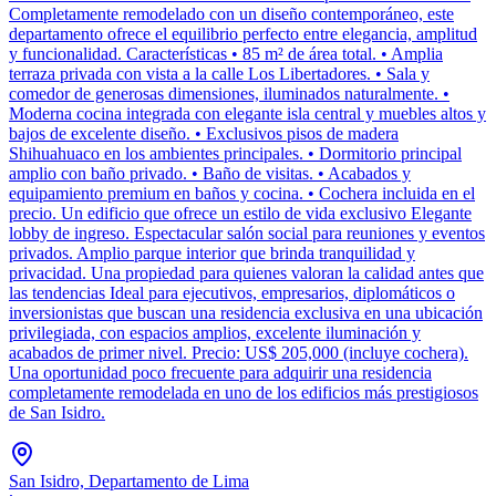
Completamente remodelado con un diseño contemporáneo, este
departamento ofrece el equilibrio perfecto entre elegancia, amplitud
y funcionalidad. Características • 85 m² de área total. • Amplia
terraza privada con vista a la calle Los Libertadores. • Sala y
comedor de generosas dimensiones, iluminados naturalmente. •
Moderna cocina integrada con elegante isla central y muebles altos y
bajos de excelente diseño. • Exclusivos pisos de madera
Shihuahuaco en los ambientes principales. • Dormitorio principal
amplio con baño privado. • Baño de visitas. • Acabados y
equipamiento premium en baños y cocina. • Cochera incluida en el
precio. Un edificio que ofrece un estilo de vida exclusivo Elegante
lobby de ingreso. Espectacular salón social para reuniones y eventos
privados. Amplio parque interior que brinda tranquilidad y
privacidad. Una propiedad para quienes valoran la calidad antes que
las tendencias Ideal para ejecutivos, empresarios, diplomáticos o
inversionistas que buscan una residencia exclusiva en una ubicación
privilegiada, con espacios amplios, excelente iluminación y
acabados de primer nivel. Precio: US$ 205,000 (incluye cochera).
Una oportunidad poco frecuente para adquirir una residencia
completamente remodelada en uno de los edificios más prestigiosos
de San Isidro.
San Isidro, Departamento de Lima