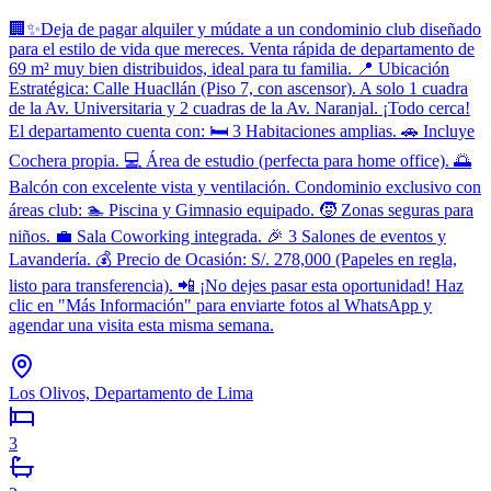
🏢✨Deja de pagar alquiler y múdate a un condominio club diseñado
para el estilo de vida que mereces. Venta rápida de departamento de
69 m² muy bien distribuidos, ideal para tu familia. 📍 Ubicación
Estratégica: Calle Huacllán (Piso 7, con ascensor). A solo 1 cuadra
de la Av. Universitaria y 2 cuadras de la Av. Naranjal. ¡Todo cerca!
El departamento cuenta con: 🛏️ 3 Habitaciones amplias. 🚗 Incluye
Cochera propia. 💻 Área de estudio (perfecta para home office). 🌅
Balcón con excelente vista y ventilación. Condominio exclusivo con
áreas club: 🏊 Piscina y Gimnasio equipado. 🧒 Zonas seguras para
niños. 💼 Sala Coworking integrada. 🎉 3 Salones de eventos y
Lavandería. 💰 Precio de Ocasión: S/. 278,000 (Papeles en regla,
listo para transferencia). 📲 ¡No dejes pasar esta oportunidad! Haz
clic en "Más Información" para enviarte fotos al WhatsApp y
agendar una visita esta misma semana.
Los Olivos, Departamento de Lima
3