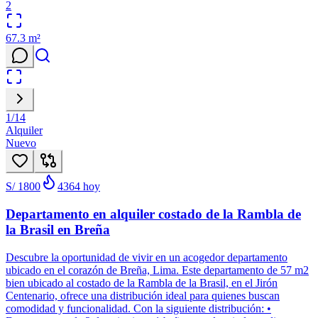
2
67.3
m²
1
/
14
Alquiler
Nuevo
S/ 1800
4364
hoy
Departamento en alquiler costado de la Rambla de
la Brasil en Breña
Descubre la oportunidad de vivir en un acogedor departamento
ubicado en el corazón de Breña, Lima. Este departamento de 57 m2
bien ubicado al costado de la Rambla de la Brasil, en el Jirón
Centenario, ofrece una distribución ideal para quienes buscan
comodidad y funcionalidad. Con la siguiente distribución: •