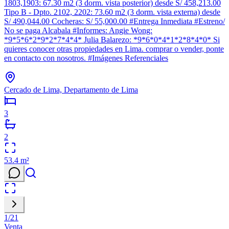
1803,1903: 67.30 m2 (3 dorm. vista posterior) desde S/ 458,213.00
Tipo B - Dpto. 2102, 2202: 73.60 m2 (3 dorm. vista externa) desde
S/ 490,044.00 Cocheras: S/ 55,000.00 #Entrega Inmediata #Estreno/
No se paga Alcabala #Informes: Angie Wong:
*9*5*6*2*9*2*7*4*4* Julia Balarezo: *9*6*0*4*1*2*8*4*0* Si
quieres conocer otras propiedades en Lima. comprar o vender, ponte
en contacto con nosotros. #Imágenes Referenciales
Cercado de Lima, Departamento de Lima
3
2
53.4
m²
1
/
21
Venta