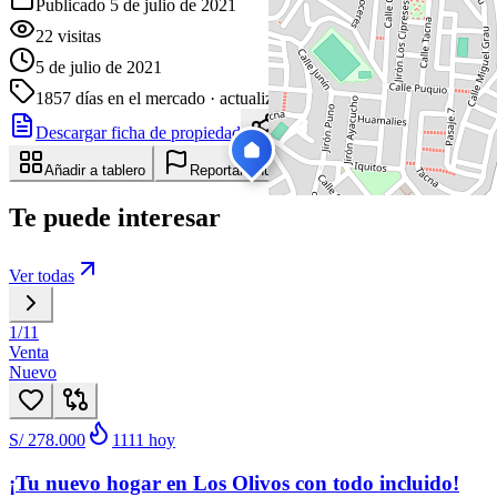
Publicado 5 de julio de 2021
22
visitas
5 de julio de 2021
1857
días en el mercado
· actualizado hace 6 días
Descargar ficha de propiedad
Compartir
Añadir a tablero
Reportar anuncio
Te puede interesar
Ver todas
1
/
11
Venta
Nuevo
S/ 278.000
1111
hoy
¡Tu nuevo hogar en Los Olivos con todo incluido!