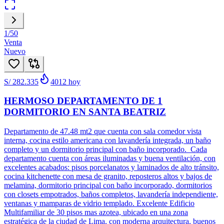
1
/
50
Venta
Nuevo
S/ 282.335
4012
hoy
HERMOSO DEPARTAMENTO DE 1
DORMITORIO EN SANTA BEATRIZ
Departamento de 47.48 mt2 que cuenta con sala comedor vista
interna, cocina estilo americana con lavandería integrada, un baño
completo y un dormitorio principal con baño incorporado. Cada
departamento cuenta con áreas iluminadas y buena ventilación, con
excelentes acabados: pisos porcelanatos y laminados de alto tránsito,
cocina kitchenette con mesa de granito, reposteros altos y bajos de
melamina, dormitorio principal con baño incorporado, dormitorios
con closets empotrados, baños completos, lavandería independiente,
ventanas y mamparas de vidrio templado. Excelente Edificio
Multifamiliar de 30 pisos mas azotea, ubicado en una zona
estratégica de la ciudad de Lima, con moderna arquitectura, buenos