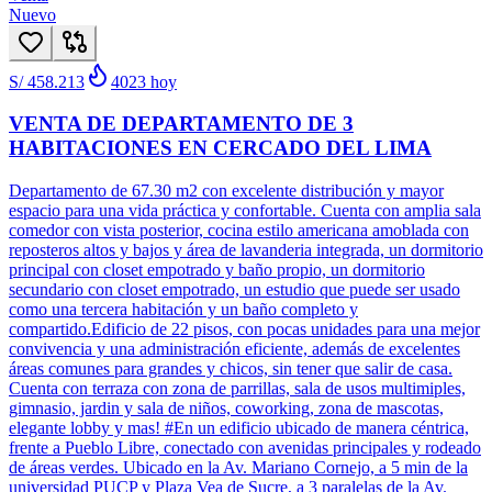
Nuevo
S/ 458.213
4023
hoy
VENTA DE DEPARTAMENTO DE 3
HABITACIONES EN CERCADO DEL LIMA
Departamento de 67.30 m2 con excelente distribución y mayor
espacio para una vida práctica y confortable. Cuenta con amplia sala
comedor con vista posterior, cocina estilo americana amoblada con
reposteros altos y bajos y área de lavanderia integrada, un dormitorio
principal con closet empotrado y baño propio, un dormitorio
secundario con closet empotrado, un estudio que puede ser usado
como una tercera habitación y un baño completo y
compartido.Edificio de 22 pisos, con pocas unidades para una mejor
convivencia y una administración eficiente, además de excelentes
áreas comunes para grandes y chicos, sin tener que salir de casa.
Cuenta con terraza con zona de parrillas, sala de usos multimiples,
gimnasio, jardin y sala de niños, coworking, zona de mascotas,
elegante lobby y mas! #En un edificio ubicado de manera céntrica,
frente a Pueblo Libre, conectado con avenidas principales y rodeado
de áreas verdes. Ubicado en la Av. Mariano Cornejo, a 5 min de la
universidad PUCP y Plaza Vea de Sucre, a 3 paralelas de la Av.