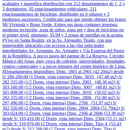
acabados y magnífica distribución con 212 departamentos de 1, 2 y
3 dormitorios, 92 estacionamientos vehiculares, 211
estacionamientos de bicicletas, distribuido en 6 sótanos y 3
modernos ascensores. Certificado para que pueda obtener los bonos
Mi Vivienda y Bono Verde. Entres sus áreas comunes tenemos:
moderna recepción, zona de niños, zona pet y área de bicicletas en
el primer nivel, gimnasio, SUM y 2 zonas de parrillas en la azotea.
#Vive en Santa Beatriz, en la Av. Alejandro Tirado, con una
inmejorable ubicación con accesos a las vías principales
interdistritales Av. Arequipa, Av. Arenales y Vía Expresa del Paseo
de la República. A pocos pasos del parque de La Reserva, Circuito
Mágico del Agua, muy cerca de colegios, universidades, hospitales,
centros comerciales y a pocos minutos del centro histórico de Lima.
#Departamentos disponibles: Dpto. 1801 al 2901 (42,20m2) desde
S/ 266,200.00 (1 Dorm. vista externa) Dpto. 3010 (47.48 m2) S/
282,335.00 (1/2 Dorm. vista interna) Dpto. 2903 (48.36 m2) S/
303,160.00 (1/2 Dorm. vista externa) Dpto. 3007 (49.81 m2) S/
301,898.00 (1/2 Dorm. vista interna) Dpto. 3010 (50.02 m2) S/
282,335.00 (1/2 Dorm. vista interna) Dpto. 2806 (51.80 m2) S/
297,496.00 (2 Dorm. vista interna) Dpto. 2706 (51.97 m2) S/
302,520.00 (2 Dorm. vista interna) Dpto. 2804, 2904 (51.79m2) S/
303,024.00 (2 Dorm. vista interna) Dpto. 2306 al 2606 (53.38 m2)
desde S/ 310,416.00 (2 Dorm, vista interna) Dpto. 2304 (53.21 m2)
desde S/ 310,976.00 (2 Dorm. vista interna) Dpto. Tipo 4 (53.43
m2) desde S/ 312,208.00 (2 Dorm. vista interna) Dpto. Tipo 6