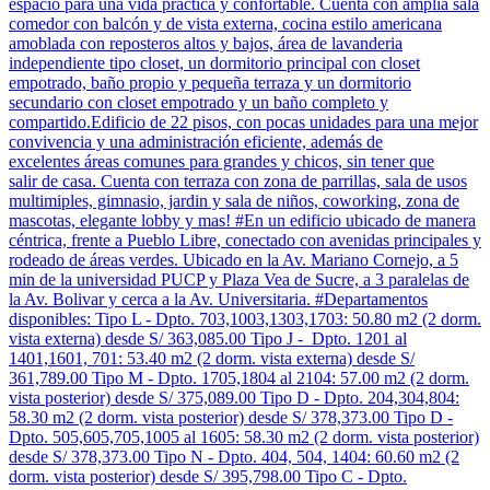
espacio para una vida práctica y confortable. Cuenta con amplia sala
comedor con balcón y de vista externa, cocina estilo americana
amoblada con reposteros altos y bajos, área de lavanderia
independiente tipo closet, un dormitorio principal con closet
empotrado, baño propio y pequeña terraza y un dormitorio
secundario con closet empotrado y un baño completo y
compartido.Edificio de 22 pisos, con pocas unidades para una mejor
convivencia y una administración eficiente, además de
excelentes áreas comunes para grandes y chicos, sin tener que
salir de casa. Cuenta con terraza con zona de parrillas, sala de usos
multimiples, gimnasio, jardin y sala de niños, coworking, zona de
mascotas, elegante lobby y mas! #En un edificio ubicado de manera
céntrica, frente a Pueblo Libre, conectado con avenidas principales y
rodeado de áreas verdes. Ubicado en la Av. Mariano Cornejo, a 5
min de la universidad PUCP y Plaza Vea de Sucre, a 3 paralelas de
la Av. Bolivar y cerca a la Av. Universitaria. #Departamentos
disponibles: Tipo L - Dpto. 703,1003,1303,1703: 50.80 m2 (2 dorm.
vista externa) desde S/ 363,085.00 Tipo J - Dpto. 1201 al
1401,1601, 701: 53.40 m2 (2 dorm. vista externa) desde S/
361,789.00 Tipo M - Dpto. 1705,1804 al 2104: 57.00 m2 (2 dorm.
vista posterior) desde S/ 375,089.00 Tipo D - Dpto. 204,304,804:
58.30 m2 (2 dorm. vista posterior) desde S/ 378,373.00 Tipo D -
Dpto. 505,605,705,1005 al 1605: 58.30 m2 (2 dorm. vista posterior)
desde S/ 378,373.00 Tipo N - Dpto. 404, 504, 1404: 60.60 m2 (2
dorm. vista posterior) desde S/ 395,798.00 Tipo C - Dpto.