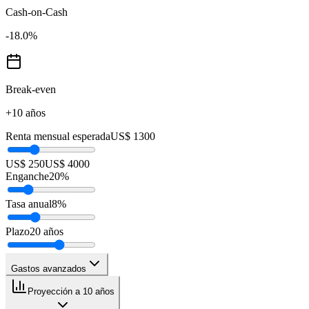
Cash-on-Cash
-18.0
%
Break-even
+10 años
Renta mensual esperada
US$ 1300
US$ 250
US$ 4000
Enganche
20
%
Tasa anual
8
%
Plazo
20
años
Gastos avanzados
Proyección a 10 años