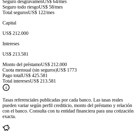
Seguro desgravamen
US$ 64
/mes
Seguro todo riesgo
US$ 58
/mes
Total seguros
US$ 122
/mes
Capital
US$ 212.000
Intereses
US$ 213.581
Monto del préstamo
US$ 212.000
Cuota mensual (sin seguros)
US$ 1773
Pago total
US$ 425.581
Total intereses
US$ 213.581
Tasas referenciales publicadas por cada banco. Las tasas reales
pueden variar según perfil crediticio, monto del préstamo y relación
con el banco. Consulta con tu entidad financiera para una cotización
exacta.