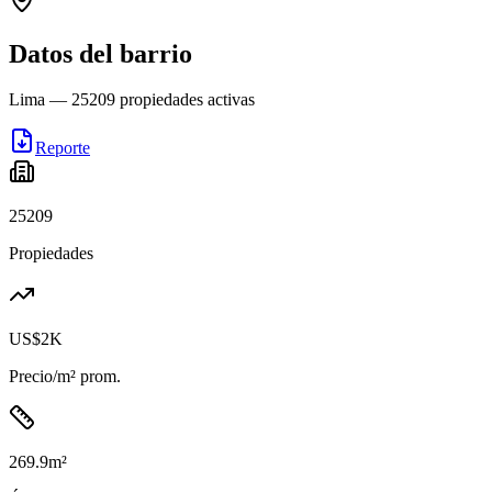
Datos del barrio
Lima
—
25209
propiedades activas
Reporte
25209
Propiedades
US$2K
Precio/m² prom.
269.9
m²