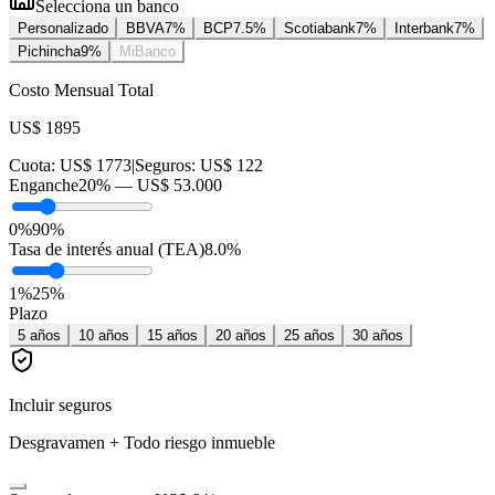
Selecciona un banco
Personalizado
BBVA
7
%
BCP
7.5
%
Scotiabank
7
%
Interbank
7
%
Pichincha
9
%
MiBanco
Costo Mensual Total
US$ 1895
Cuota:
US$ 1773
|
Seguros:
US$ 122
Enganche
20
% —
US$ 53.000
0%
90%
Tasa de interés anual (TEA)
8.0
%
1
%
25
%
Plazo
5
años
10
años
15
años
20
años
25
años
30
años
Incluir seguros
Desgravamen + Todo riesgo inmueble