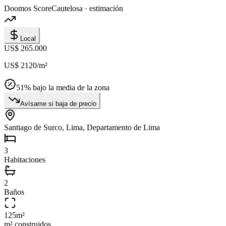
Doomos Score
Cautelosa · estimación
Local
US$ 265.000
US$ 2120
/m²
51
% bajo la media de la zona
Avísame si baja de precio
Santiago de Surco, Lima, Departamento de Lima
3
Habitaciones
2
Baños
125
m²
m² construidos