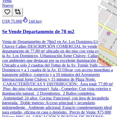
Venta
Nuevo
US$ 75.000
144
hoy
Se Vende Departamento de 78 m2
Venta de Departamebto de 78m2 en Av. Los Dominios-Urb. Jorge
Chavez Callao DESCRIPCIÓN COMERCIAL Se vende
departamento de 77.89 m² ubicado en 4to piso con vista exterior, en
la Av. Los Dominicos, Urbanización Jorge Chávez, Callao. Cuenta
con ambientes que destacan por su excelente iluminación natural.
Ubicado a solo 2 cuadras del Tottus de la Av. Tomás Valle con Av.
Dominicos y a 1 cuadra de la Av. El Olivar, con acceso inmediato a
transporte público, comercio y a 10 minutos del Aeropuerto
Internacional Jorge Chávez y 15 minutos de Plaza Norte.
CARACTERÍSTICAS Y DISTRIBUCIÓN: Área total: 77.89 m²
Piso: 4to piso (sin ascensor) Sala - Comedor: Con vista exterior e
iluminación natural. 2 Dormitorios. 2 Baños completos.
Antigüedad: 24 años Cocina: Funcional, con área de lavandería
integrada. Doble ingreso: Acceso principal y secundario
independiente. Ambiente adicional: Espacio complementario ideal
para estudio, oficina en casa o depósito. Precio de Venta: $75,000
Dólares MSG-01 UBICACIÓN Y PUNTOS DE INTERES: