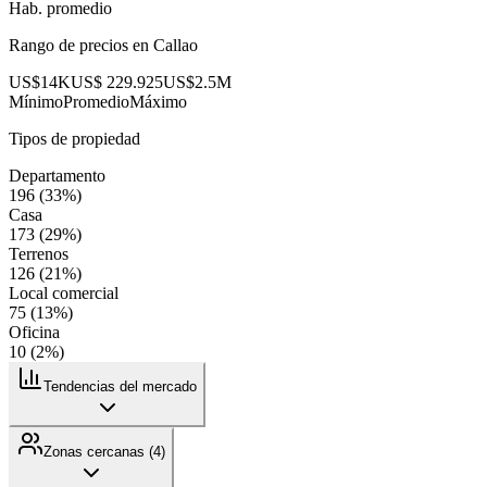
Hab. promedio
Rango de precios en
Callao
US$14K
US$ 229.925
US$2.5M
Mínimo
Promedio
Máximo
Tipos de propiedad
Departamento
196
(
33
%)
Casa
173
(
29
%)
Terrenos
126
(
21
%)
Local comercial
75
(
13
%)
Oficina
10
(
2
%)
Tendencias del mercado
Zonas cercanas (
4
)