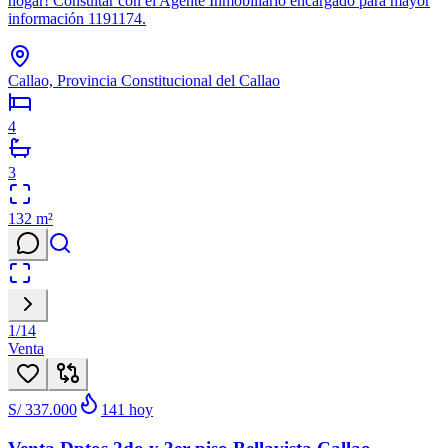
hogar! Consultar con el Agente Inmobiliario encargado para mayor
información 1191174.
Callao, Provincia Constitucional del Callao
4
3
132
m²
1
/
14
Venta
S/ 337.000
141
hoy