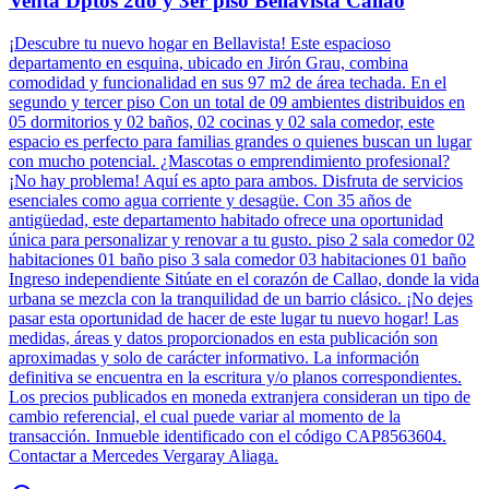
Venta Dptos 2do y 3er piso Bellavista Callao
¡Descubre tu nuevo hogar en Bellavista! Este espacioso
departamento en esquina, ubicado en Jirón Grau, combina
comodidad y funcionalidad en sus 97 m2 de área techada. En el
segundo y tercer piso Con un total de 09 ambientes distribuidos en
05 dormitorios y 02 baños, 02 cocinas y 02 sala comedor, este
espacio es perfecto para familias grandes o quienes buscan un lugar
con mucho potencial. ¿Mascotas o emprendimiento profesional?
¡No hay problema! Aquí es apto para ambos. Disfruta de servicios
esenciales como agua corriente y desagüe. Con 35 años de
antigüedad, este departamento habitado ofrece una oportunidad
única para personalizar y renovar a tu gusto. piso 2 sala comedor 02
habitaciones 01 baño piso 3 sala comedor 03 habitaciones 01 baño
Ingreso independiente Sitúate en el corazón de Callao, donde la vida
urbana se mezcla con la tranquilidad de un barrio clásico. ¡No dejes
pasar esta oportunidad de hacer de este lugar tu nuevo hogar! Las
medidas, áreas y datos proporcionados en esta publicación son
aproximadas y solo de carácter informativo. La información
definitiva se encuentra en la escritura y/o planos correspondientes.
Los precios publicados en moneda extranjera consideran un tipo de
cambio referencial, el cual puede variar al momento de la
transacción. Inmueble identificado con el código CAP8563604.
Contactar a Mercedes Vergaray Aliaga.