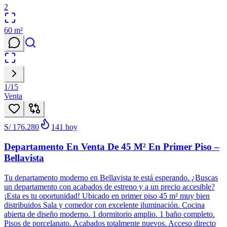
2
60
m²
1
/
15
Venta
S/ 176.280
141
hoy
Departamento En Venta De 45 M² En Primer Piso –
Bellavista
Tu departamento moderno en Bellavista te está esperando. ¿Buscas
un departamento con acabados de estreno y a un precio accesible?
¡Esta es tu oportunidad! Ubicado en primer piso 45 m² muy bien
distribuidos Sala y comedor con excelente iluminación. Cocina
abierta de diseño moderno. 1 dormitorio amplio. 1 baño completo.
Pisos de porcelanato. Acabados totalmente nuevos. Acceso directo