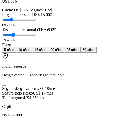
US$ 536
Cuota:
US$ 502
|
Seguros:
US$ 35
Enganche
20
% —
US$ 15.000
0%
90%
Tasa de interés anual (TEA)
8.0
%
1
%
25
%
Plazo
5
años
10
años
15
años
20
años
25
años
30
años
Incluir seguros
Desgravamen + Todo riesgo inmueble
Seguro desgravamen
US$ 18
/mes
Seguro todo riesgo
US$ 17
/mes
Total seguros
US$ 35
/mes
Capital
US$ 60.000