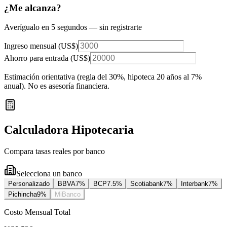
¿Me alcanza?
Averígualo en 5 segundos — sin registrarte
Ingreso mensual (
US$
)
Ahorro para entrada (
US$
)
Estimación orientativa (regla del 30%
, hipoteca 20 años al 7%
anual
). No es asesoría financiera.
Calculadora Hipotecaria
Compara tasas reales por banco
Selecciona un banco
Personalizado
BBVA
7
%
BCP
7.5
%
Scotiabank
7
%
Interbank
7
%
Pichincha
9
%
MiBanco
Costo Mensual Total