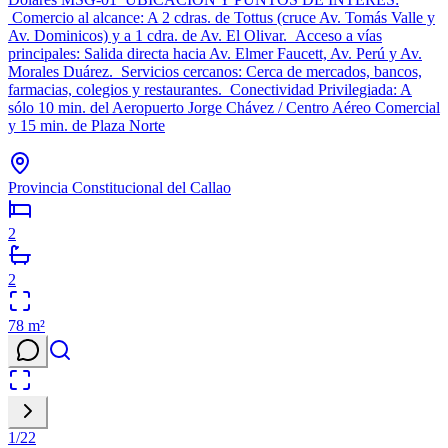
Comercio al alcance: A 2 cdras. de Tottus (cruce Av. Tomás Valle y
Av. Dominicos) y a 1 cdra. de Av. El Olivar. Acceso a vías
principales: Salida directa hacia Av. Elmer Faucett, Av. Perú y Av.
Morales Duárez. Servicios cercanos: Cerca de mercados, bancos,
farmacias, colegios y restaurantes. Conectividad Privilegiada: A
sólo 10 min. del Aeropuerto Jorge Chávez / Centro Aéreo Comercial
y 15 min. de Plaza Norte
Provincia Constitucional del Callao
2
2
78
m²
1
/
22