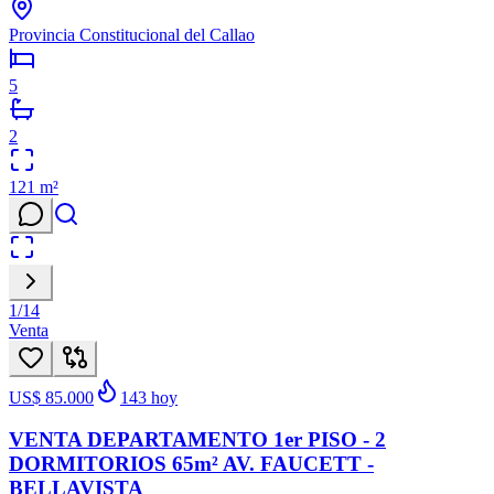
Provincia Constitucional del Callao
5
2
121
m²
1
/
14
Venta
US$ 85.000
143
hoy
VENTA DEPARTAMENTO 1er PISO - 2
DORMITORIOS 65m² AV. FAUCETT -
BELLAVISTA