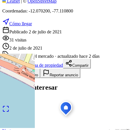
Leaflet
|
©
OpenStreetMap
Coordenadas:
-12.070200
,
-77.110800
Cómo llegar
Publicado 2 de julio de 2021
31
visitas
2 de julio de 2021
1863
días en el mercado
· actualizado hace 2 días
Descargar ficha de propiedad
Compartir
Añadir a tablero
Reportar anuncio
Te puede interesar
Ver todas
1
/
11