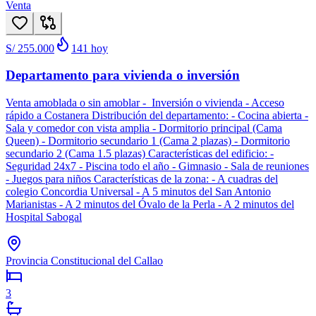
Venta
S/ 255.000
141
hoy
Departamento para vivienda o inversión
Venta amoblada o sin amoblar - Inversión o vivienda - Acceso
rápido a Costanera Distribución del departamento: - Cocina abierta -
Sala y comedor con vista amplia - Dormitorio principal (Cama
Queen) - Dormitorio secundario 1 (Cama 2 plazas) - Dormitorio
secundario 2 (Cama 1.5 plazas) Características del edificio: -
Seguridad 24x7 - Piscina todo el año - Gimnasio - Sala de reuniones
- Juegos para niños Características de la zona: - A cuadras del
colegio Concordia Universal - A 5 minutos del San Antonio
Marianistas - A 2 minutos del Óvalo de la Perla - A 2 minutos del
Hospital Sabogal
Provincia Constitucional del Callao
3