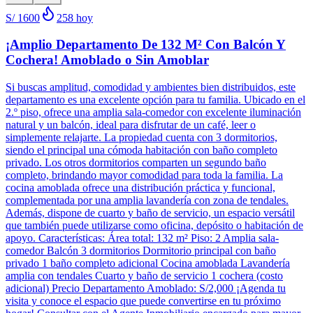
S/ 1600
258
hoy
¡Amplio Departamento De 132 M² Con Balcón Y
Cochera! Amoblado o Sin Amoblar
Si buscas amplitud, comodidad y ambientes bien distribuidos, este
departamento es una excelente opción para tu familia. Ubicado en el
2.º piso, ofrece una amplia sala-comedor con excelente iluminación
natural y un balcón, ideal para disfrutar de un café, leer o
simplemente relajarte. La propiedad cuenta con 3 dormitorios,
siendo el principal una cómoda habitación con baño completo
privado. Los otros dormitorios comparten un segundo baño
completo, brindando mayor comodidad para toda la familia. La
cocina amoblada ofrece una distribución práctica y funcional,
complementada por una amplia lavandería con zona de tendales.
Además, dispone de cuarto y baño de servicio, un espacio versátil
que también puede utilizarse como oficina, depósito o habitación de
apoyo. Características: Área total: 132 m² Piso: 2 Amplia sala-
comedor Balcón 3 dormitorios Dormitorio principal con baño
privado 1 baño completo adicional Cocina amoblada Lavandería
amplia con tendales Cuarto y baño de servicio 1 cochera (costo
adicional) Precio Departamento Amoblado: S/2,000 ¡Agenda tu
visita y conoce el espacio que puede convertirse en tu próximo