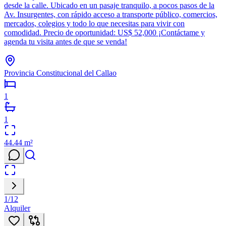
desde la calle. Ubicado en un pasaje tranquilo, a pocos pasos de la
Av. Insurgentes, con rápido acceso a transporte público, comercios,
mercados, colegios y todo lo que necesitas para vivir con
comodidad. Precio de oportunidad: US$ 52,000 ¡Contáctame y
agenda tu visita antes de que se venda!
Provincia Constitucional del Callao
1
1
44.44
m²
1
/
12
Alquiler