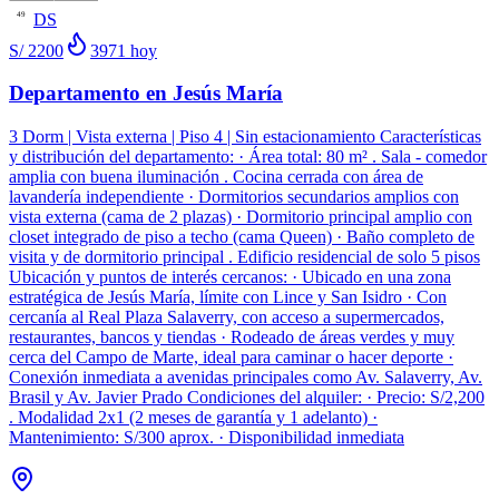
DS
49
S/ 2200
3971
hoy
Departamento en Jesús María
3 Dorm | Vista externa | Piso 4 | Sin estacionamiento Características
y distribución del departamento: · Área total: 80 m² . Sala - comedor
amplia con buena iluminación . Cocina cerrada con área de
lavandería independiente · Dormitorios secundarios amplios con
vista externa (cama de 2 plazas) · Dormitorio principal amplio con
closet integrado de piso a techo (cama Queen) · Baño completo de
visita y de dormitorio principal . Edificio residencial de solo 5 pisos
Ubicación y puntos de interés cercanos: · Ubicado en una zona
estratégica de Jesús María, límite con Lince y San Isidro · Con
cercanía al Real Plaza Salaverry, con acceso a supermercados,
restaurantes, bancos y tiendas · Rodeado de áreas verdes y muy
cerca del Campo de Marte, ideal para caminar o hacer deporte ·
Conexión inmediata a avenidas principales como Av. Salaverry, Av.
Brasil y Av. Javier Prado Condiciones del alquiler: · Precio: S/2,200
. Modalidad 2x1 (2 meses de garantía y 1 adelanto) ·
Mantenimiento: S/300 aprox. · Disponibilidad inmediata