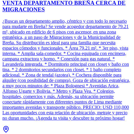
VENTA DEPARTAMENTO BREÑA CERCA DE
MIGRACIONES
¿Buscas un departamento amplio, céntrico y con todo lo necesario
para mudarte en Breña? Se vende acogedor departamento de 79.21
m², ubicado en edificio de 6 pisos con ascensor, en una zona
estratégica, a un paso de Migraciones y de la Municipalidad de
Breña. Su distribución es ideal para una familia que necesita
espacios cómodos y funcionales. * Área 79.21 m². * 3er piso, vista
interna. * Amplia sala-comedor. * Cocina equipada con encimera,
campana extractora y horno. * Conexión para gas natural. *
Lavandería integrada. * Dormitorio principal con closet y baño con
tina. * 2 dormitorios secundarios con closet. * 1 baño completo
adicional. * Zona de tendal (azotea). * Cochera disponible para
alquiler (con posibilidad de compra). Goza de ubicación estratégica,
a muy pocos minutos de: * Plaza Bolognesi * Avenidas Arica,
Alfonso Ugarte y Bolivia. * Metro y Plaza Vea. * Colegios,
hospitales, comercios y más. Además, su ubicación permite
conectarte rápidamente con diferentes puntos de Lima mediante
importantes avenidas y transporte público. PRECIO: USD 110,000
Las oportunidades con esta relación de ubicación, metraje y precio
no duran mucho. ¡Agenda tu visita y descubre tu próximo hogar!