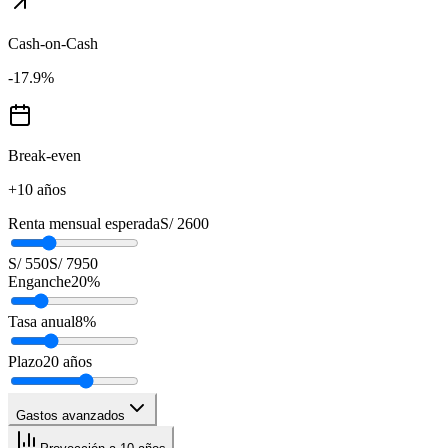
Cash-on-Cash
-17.9
%
Break-even
+10 años
Renta mensual esperada
S/ 2600
S/ 550
S/ 7950
Enganche
20
%
Tasa anual
8
%
Plazo
20
años
Gastos avanzados