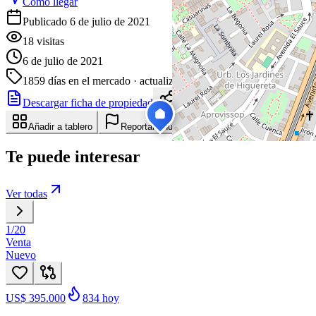
Cómo llegar
Publicado 6 de julio de 2021
18
visitas
6 de julio de 2021
1859
días en el mercado
· actualizado hace 4 días
Descargar ficha de propiedad
Compartir
Añadir a tablero
Reportar anuncio
Te puede interesar
Ver todas
1
/
20
Venta
Nuevo
US$ 395.000
834
hoy