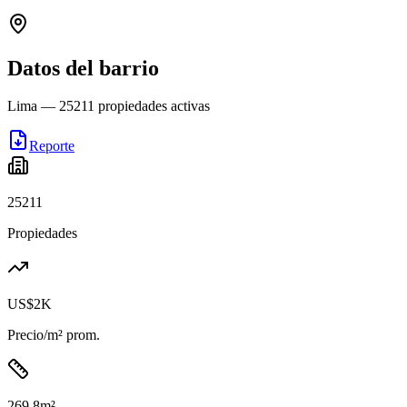
Datos del barrio
Lima
—
25211
propiedades activas
Reporte
25211
Propiedades
US$2K
Precio/m² prom.
269.8
m²