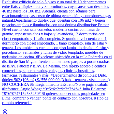
Exclusivo edificio de solo 5 pisos y un total de 10 departamentos
entre flats y dúplex de 2 y 3 dormitorios, cuyas áreas van desde los
46 m2 hasta los 106 m2. Además, cuenta con sótanos para
estacionamientos, ascensor de última generación y conexiones a gas
natural.Departamento dúplex que cuentan con 106 mt2 y tienen
espacios amplios e iluminados con una óptima distribución: Primer
Nivel cuenta con sala comedor, moderna cocina con mesa de
granito, reposteros altos y bajos y lavandería, 2 dormitorios con
closet empotrado y 1 baño completo. Segundo nivel cuenta con 1
dormitorio con closet empotrado, 1 baño completo, sala de estar y
terraza. Los ambientes cuentan con piso laminado de alto tránsito y
porcelanato, ventanales y lunas de vidrio templado, muebles de
melamina en cocina. #Excelente ubicación en la calle Pedrerías en el
distrito de San Miguel frente a un hermoso parque, a pocas cuadras
de la Av. Faucett y la Av. La Marina, con rápido acceso a centros
comerciales, supermercados, colegios, clínicas, hospitales,
farmacias, restaurantes y más. #Departamentos disponibles: Dpto.
dúplex 502 (106 m2) S/ 556,000.00 (3 hab + terraza - vista interna)
NO COCHERA #Entrega inmedita #Estreno/No se paga alcabala
#Informes: Angie Wong: *9*5*6*2*9*2*7*4*4* Julia Balarezo:
*9*6*0*4*1*2*8*4*0* Si quieres conocer otras propiedades en
Lima, comprar o vender, ponte en contacto con nosotros. #Tipo de
cambio referencial