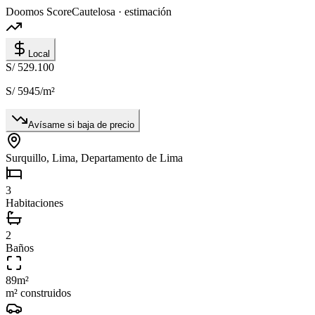
Doomos Score
Cautelosa · estimación
Local
S/ 529.100
S/ 5945
/m²
Avísame si baja de precio
Surquillo, Lima, Departamento de Lima
3
Habitaciones
2
Baños
89
m²
m² construidos