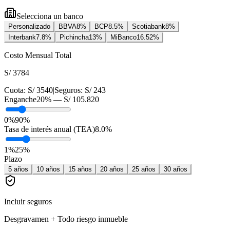
Selecciona un banco
Personalizado
BBVA
8
%
BCP
8.5
%
Scotiabank
8
%
Interbank
7.8
%
Pichincha
13
%
MiBanco
16.52
%
Costo Mensual Total
S/ 3784
Cuota:
S/ 3540
|
Seguros:
S/ 243
Enganche
20
% —
S/ 105.820
0%
90%
Tasa de interés anual (TEA)
8.0
%
1
%
25
%
Plazo
5
años
10
años
15
años
20
años
25
años
30
años
Incluir seguros
Desgravamen + Todo riesgo inmueble