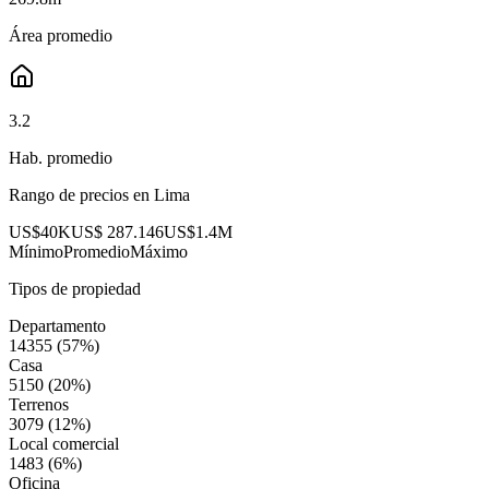
Área promedio
3.2
Hab. promedio
Rango de precios en
Lima
US$40K
US$ 287.146
US$1.4M
Mínimo
Promedio
Máximo
Tipos de propiedad
Departamento
14355
(
57
%)
Casa
5150
(
20
%)
Terrenos
3079
(
12
%)
Local comercial
1483
(
6
%)
Oficina