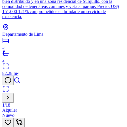
bien distribuido y en una zona residencial de Surquillo, con la
comodidad de tener áreas comunes y vista al parque. Precio: US$
151,000 121% comprometidos en brindarte un servicio de
excelencia.
Departamento de Lima
3
2
82.28
m²
1
/
18
Alquiler
Nuevo