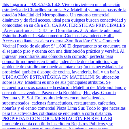
Ibis Ingaruca – 9.9.3.5.9.6.1.4.8 Vive o invierte en una ubicación
estratégica de Chorrillos, sobre la Av. Matellini y a pocos pasos de la
estación Matellini del Metropolitano. Un entorno comercial,
dinámico y de fácil acceso, ideal para quienes buscan conectividad y
comodidad en su día a día. CARACTERÍSTICAS PRINCIPALES
-Área construida: 115.47 m² -Dormitorios: 2 -Ambiente adicional:
Estudio -Baños: 1 -Sala comedor -Cocina -Lavandería -Hall -
Acceso mediante escalera externa -Zonificación: CV – Comercio
Vecinal Precio de alquiler: S/ 1,600 El departamento se encuentra en
el segundo piso y cuenta con una distribución práctica y versátil. Al
ingresar, encontrarás una cómoda sala comedor, perfecta para
compartir momentos en familia, además de dos dormitorios y un
ambiente de estudio que puede adaptarse según tus necesidades.La
propiedad también dispone de cocina, lavandería, hall y un baño.
UBICACIÓN ESTRATÉGICA EN MATELLINI Su ubicación
sobre la Av. Matellini es uno de sus principales atributos. Se
encuentra a pocos pasos de la estación Matellini del Metropolitano y
cerca de las avenidas Paseo de la República, Huaylas, Guardia
Peruana y El Sol. En los alrededores encontrarás tiendas,
supermercados, cadenas farmacéuticas, restaurantes, cafeterías,
notarías y el centro comercial Plaza Lima Sur. Todo lo que necesitas
para tus actividades cotidianas se encuentra a corta distancia.
PROPIEDAD CON DOCUMENTACIÓN EN REGLA El
inmueble cuenta con título inscrito en Registros Públicos y se
encuentra sin cargas ni gravámenes. Asimismo, cuenta con