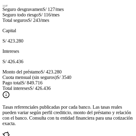
Seguro desgravamen
S/ 127
/mes
Seguro todo riesgo
S/ 116
/mes
Total seguros
S/ 243
/mes
Capital
S/ 423.280
Intereses
S/ 426.436
Monto del préstamo
S/ 423.280
Cuota mensual (sin seguros)
S/ 3540
Pago total
S/ 849.716
Total intereses
S/ 426.436
Tasas referenciales publicadas por cada banco. Las tasas reales
pueden variar según perfil crediticio, monto del préstamo y relación
con el banco. Consulta con tu entidad financiera para una cotización
exacta.