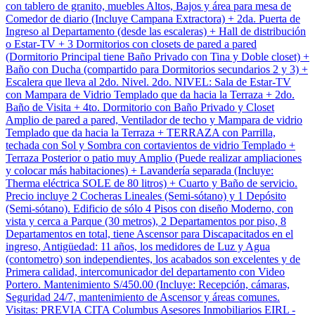
con tablero de granito, muebles Altos, Bajos y área para mesa de
Comedor de diario (Incluye Campana Extractora) + 2da. Puerta de
Ingreso al Departamento (desde las escaleras) + Hall de distribución
o Estar-TV + 3 Dormitorios con closets de pared a pared
(Dormitorio Principal tiene Baño Privado con Tina y Doble closet) +
Baño con Ducha (compartido para Dormitorios secundarios 2 y 3) +
Escalera que lleva al 2do. Nivel. 2do. NIVEL: Sala de Estar-TV
con Mampara de Vidrio Templado que da hacia la Terraza + 2do.
Baño de Visita + 4to. Dormitorio con Baño Privado y Closet
Amplio de pared a pared, Ventilador de techo y Mampara de vidrio
Templado que da hacia la Terraza + TERRAZA con Parrilla,
techada con Sol y Sombra con cortavientos de vidrio Templado +
Terraza Posterior o patio muy Amplio (Puede realizar ampliaciones
y colocar más habitaciones) + Lavandería separada (Incluye:
Therma eléctrica SOLE de 80 litros) + Cuarto y Baño de servicio.
Precio incluye 2 Cocheras Lineales (Semi-sótano) y 1 Depósito
(Semi-sótano). Edificio de sólo 4 Pisos con diseño Moderno, con
vista y cerca a Parque (30 metros), 2 Departamentos por piso, 8
Departamentos en total, tiene Ascensor para Discapacitados en el
ingreso, Antigüedad: 11 años, los medidores de Luz y Agua
(contometro) son independientes, los acabados son excelentes y de
Primera calidad, intercomunicador del departamento con Video
Portero. Mantenimiento S/450.00 (Incluye: Recepción, cámaras,
Seguridad 24/7, mantenimiento de Ascensor y áreas comunes.
Visitas: PREVIA CITA Columbus Asesores Inmobiliarios EIRL -