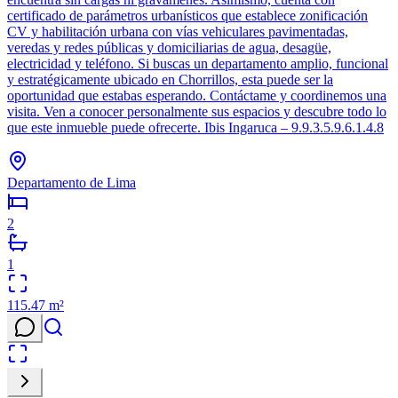
certificado de parámetros urbanísticos que establece zonificación
CV y habilitación urbana con vías vehiculares pavimentadas,
veredas y redes públicas y domiciliarias de agua, desagüe,
electricidad y teléfono. Si buscas un departamento amplio, funcional
y estratégicamente ubicado en Chorrillos, esta puede ser la
oportunidad que estabas esperando. Contáctame y coordinemos una
visita. Ven a conocer personalmente sus espacios y descubre todo lo
que este inmueble puede ofrecerte. Ibis Ingaruca – 9.9.3.5.9.6.1.4.8
Departamento de Lima
2
1
115.47
m²