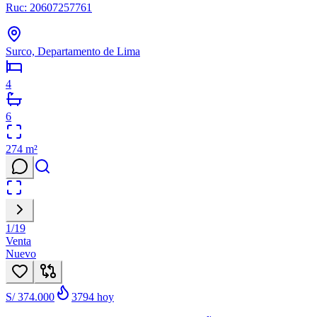
Ruc: 20607257761
Surco, Departamento de Lima
4
6
274
m²
1
/
19
Venta
Nuevo
S/ 374.000
3794
hoy