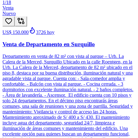
1
/
18
Venta
Nuevo
US$ 150.000
3726
hoy
Venta de Departamento en Surquillo
Departamento en venta de 82 m² con vista al parque – Urb. La
Calera de la Merced, Surquillo Ubicado en la calle Roentgen, en la
Urb. La Calera de la Merced, departamento de 82 m² ubicado en el
piso 8, destaca por su buena distribución, iluminación natural y una
agradable vista al parque. Cuenta con: - Sala-comedor amplia y
confortable. - Balcón con vista al parque. - Cocina cerrada. - 3
dormitorios con excelente iluminación natural. - 2 baños completos.
- Área de lavandería. - Ascensor. El edificio cuenta con 10 pisos y
solo 24 departamentos. En el décimo piso encontrarás áreas
comunes, una sala de reuniones y una zona de parrilla. Seguridad y
mantenimiento: Vigilancia y control de acceso las 24 horas.
Mantenimiento aproximado de S/ 400 a S/ 430. El mantenimiento
incluye agua del departamento, seguridad 24/7, limpieza e
iluminación de áreas comunes y mantenimiento del edificio. Una
excelente opción para quienes buscan un departamento funcional,