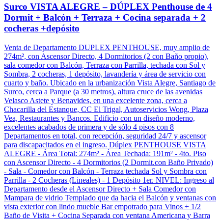
Surco VISTA ALEGRE – DÚPLEX Penthouse de 4
Dormit + Balcón + Terraza + Cocina separada + 2
cocheras +depósito
Venta de Departamento DUPLEX PENTHOUSE, muy amplio de
274m², con Ascensor Directo, 4 Dormitorios (2 con Baño propio),
sala comedor con Balcón, Terraza con Parrilla, techada con Sol y
Sombra, 2 cocheras, 1 depósito, lavandería y área de servicio con
cuarto y baño. Ubicado en la urbanización Vista Alegre, Santiago de
Surco, cerca a Parque (a 30 metros), altura cruce de las avenidas
Velasco Astete y Benavides, en una excelente zona, cerca a
Chacarilla del Estanque, CC El Trigal, Autoservicios Wong, Plaza
Vea, Restaurantes y Bancos. Edificio con un diseño moderno,
excelentes acabados de primera y de sólo 4 pisos con 8
Departamentos en total, con recepción, seguridad 24/7 y ascensor
para discapacitados en el ingreso. Dúplex PENTHOUSE VISTA
ALEGRE - Área Total: 274m² - Área Techada: 191m² - 4to. Piso
con Ascensor Directo - 4 Dormitorios (2 Dormit.con Baño Privado)
- Sala - Comedor con Balcón - Terraza techada Sol y Sombra con
Parrilla - 2 Cocheras (Lineales) - 1 Depósito 1er. NIVEL: Ingreso al
Departamento desde el Ascensor Directo + Sala Comedor con
Mampara de vidrio Templado que da hacia el Balcón y ventanas con
vista exterior con lindo mueble Bar empotrado para Vinos + 1/2
Baño de Visita + Cocina Separada con ventana Americana y Barra