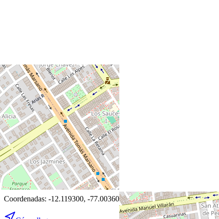
+
−
Leaflet
|
©
OpenStreetMap
Coordenadas:
-12.119300
,
-77.003600