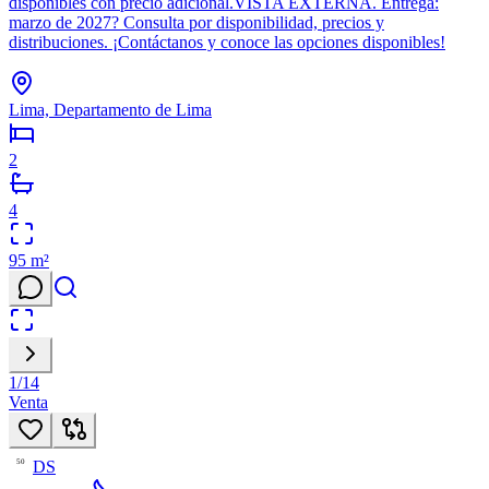
disponibles con precio adicional.VISTA EXTERNA. Entrega:
marzo de 2027? Consulta por disponibilidad, precios y
distribuciones. ¡Contáctanos y conoce las opciones disponibles!
Lima, Departamento de Lima
2
4
95
m²
1
/
14
Venta
DS
50