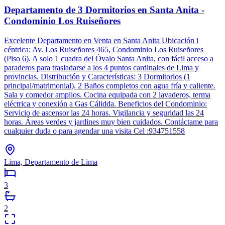
Departamento de 3 Dormitorios en Santa Anita -
Condominio Los Ruiseñores
Excelente Departamento en Venta en Santa Anita Ubicación i
céntrica: Av. Los Ruiseñores 465, Condominio Los Ruiseñores
(Piso 6). A solo 1 cuadra del Óvalo Santa Anita, con fácil acceso a
paraderos para trasladarse a los 4 puntos cardinales de Lima y
provincias. Distribución y Características: 3 Dormitorios (1
principal/matrimonial). 2 Baños completos con agua fría y caliente.
Sala y comedor amplios. Cocina equipada con 2 lavaderos, terma
eléctrica y conexión a Gas Cálidda. Beneficios del Condominio:
Servicio de ascensor las 24 horas. Vigilancia y seguridad las 24
horas. Áreas verdes y jardines muy bien cuidados. Contáctame para
cualquier duda o para agendar una visita Cel :934751558
Lima, Departamento de Lima
3
2