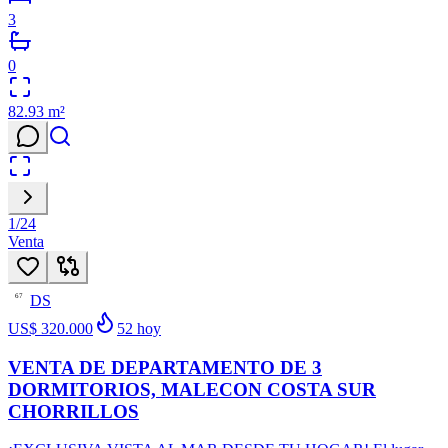
3
0
82.93
m²
1
/
24
Venta
DS
67
US$ 320.000
52
hoy
VENTA DE DEPARTAMENTO DE 3
DORMITORIOS, MALECON COSTA SUR
CHORRILLOS