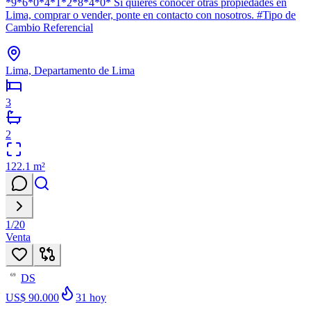
*9*6*0*4*1*2*8*4*0* Si quieres conocer otras propiedades en
Lima, comprar o vender, ponte en contacto con nosotros. #Tipo de
Cambio Referencial
Lima, Departamento de Lima
3
2
122.1
m²
1
/
20
Venta
DS
69
US$ 90.000
31
hoy