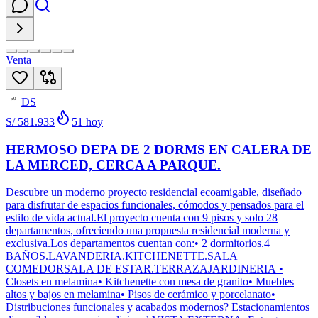
Venta
DS
50
S/ 581.933
51
hoy
HERMOSO DEPA DE 2 DORMS EN CALERA DE
LA MERCED, CERCA A PARQUE.
Descubre un moderno proyecto residencial ecoamigable, diseñado
para disfrutar de espacios funcionales, cómodos y pensados para el
estilo de vida actual.El proyecto cuenta con 9 pisos y solo 28
departamentos, ofreciendo una propuesta residencial moderna y
exclusiva.Los departamentos cuentan con:• 2 dormitorios.4
BAÑOS.LAVANDERIA.KITCHENETTE.SALA
COMEDORSALA DE ESTAR.TERRAZAJARDINERIA •
Closets en melamina• Kitchenette con mesa de granito• Muebles
altos y bajos en melamina• Pisos de cerámico y porcelanato•
Distribuciones funcionales y acabados modernos? Estacionamientos