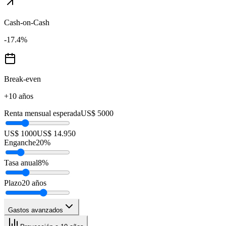
Cash-on-Cash
-17.4
%
Break-even
+10 años
Renta mensual esperada
US$ 5000
US$ 1000
US$ 14.950
Enganche
20
%
Tasa anual
8
%
Plazo
20
años
Gastos avanzados