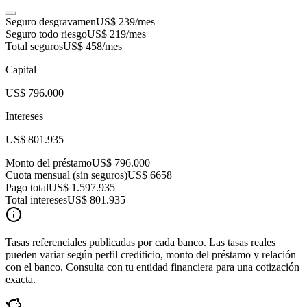
Seguro desgravamen
US$ 239
/mes
Seguro todo riesgo
US$ 219
/mes
Total seguros
US$ 458
/mes
Capital
US$ 796.000
Intereses
US$ 801.935
Monto del préstamo
US$ 796.000
Cuota mensual (sin seguros)
US$ 6658
Pago total
US$ 1.597.935
Total intereses
US$ 801.935
Tasas referenciales publicadas por cada banco. Las tasas reales
pueden variar según perfil crediticio, monto del préstamo y relación
con el banco. Consulta con tu entidad financiera para una cotización
exacta.