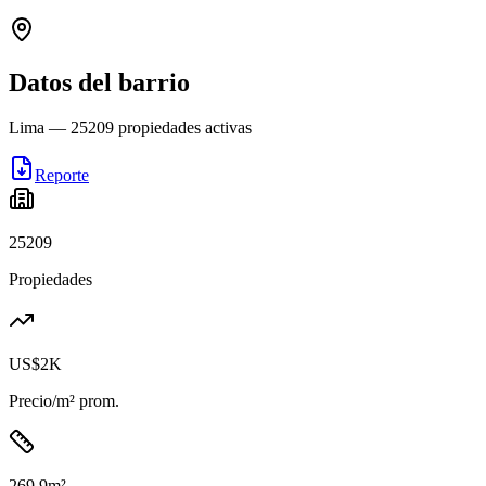
Datos del barrio
Lima
—
25209
propiedades activas
Reporte
25209
Propiedades
US$2K
Precio/m² prom.
269.9
m²