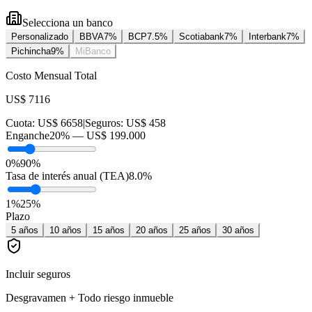
Selecciona un banco
Personalizado
BBVA
7
%
BCP
7.5
%
Scotiabank
7
%
Interbank
7
%
Pichincha
9
%
MiBanco
Costo Mensual Total
US$ 7116
Cuota:
US$ 6658
|
Seguros:
US$ 458
Enganche
20
% —
US$ 199.000
0%
90%
Tasa de interés anual (TEA)
8.0
%
1
%
25
%
Plazo
5
años
10
años
15
años
20
años
25
años
30
años
Incluir seguros
Desgravamen + Todo riesgo inmueble