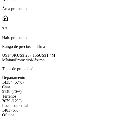
Área promedio
3.2
Hab. promedio
Rango de precios en
Lima
US$40K
US$ 287.156
US$1.4M
Mínimo
Promedio
Máximo
Tipos de propiedad
Departamento
14354
(
57
%)
Casa
5149
(
20
%)
Terrenos
3079
(
12
%)
Local comercial
1483
(
6
%)
Oficina