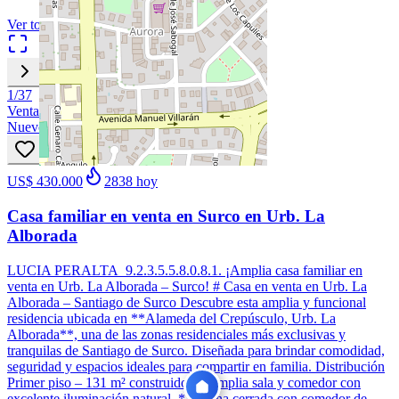
Ver todas
1
/
37
Venta
Nuevo
US$ 430.000
2838
hoy
Casa familiar en venta en Surco en Urb. La
Alborada
LUCIA PERALTA 9.2.3.5.5.8.0.8.1. ¡Amplia casa familiar en
venta en Urb. La Alborada – Surco! # Casa en venta en Urb. La
Alborada – Santiago de Surco Descubre esta amplia y funcional
residencia ubicada en **Alameda del Crepúsculo, Urb. La
Alborada**, una de las zonas residenciales más exclusivas y
tranquilas de Santiago de Surco. Diseñada para brindar comodidad,
seguridad y espacios ideales para compartir en familia. Distribución
Primer piso – 131 m² construidos * Amplia sala y comedor con
excelente iluminación natural. * Cocina cerrada con comedor de