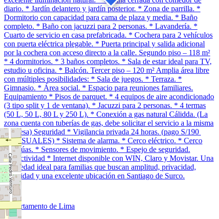
diario. * Jardín delantero y jardín posterior. * Zona de parrilla. *
Dormitorio con capacidad para cama de plaza y media. * Baño
completo. * Baño con jacuzzi para 2 personas. * Lavandería. *
Cuarto de servicio en casa prefabricada. * Cochera para 2 vehículos
con puerta eléctrica plegable. * Puerta principal y salida adicional
por la cochera con acceso directo a la calle. Segundo piso – 118 m²
* 4 dormitorios. * 3 baños completos. * Sala de estar ideal para TV,
estudio u oficina. * Balcón. Tercer piso – 120 m² Amplia área libre
con múltiples posibilidades: * Sala de juegos. * Terraza. *
Gimnasio. * Área social. * Espacio para reuniones familiares.
Equipamiento * Pisos de parquet. * 4 equipos de aire acondicionado
(3 tipo split y 1 de ventana). * Jacuzzi para 2 personas. * 4 termas
(50 L, 50 L, 80 L y 250 L). * Conexión a gas natural Cálidda. (La
zona cuenta con tuberías de gas, debe solicitar el servicio a la misma
empresa) Seguridad * Vigilancia privada 24 horas. (pago S/190
MENSUALES) * Sistema de alarma. * Cerco eléctrico. * Cerco
con púas. * Sensores de movimiento. * Espejo de seguridad.
Conectividad * Internet disponible con WIN, Claro y Movistar. Una
propiedad ideal para familias que buscan amplitud, privacidad,
seguridad y una excelente ubicación en Santiago de Surco.
Departamento de Lima