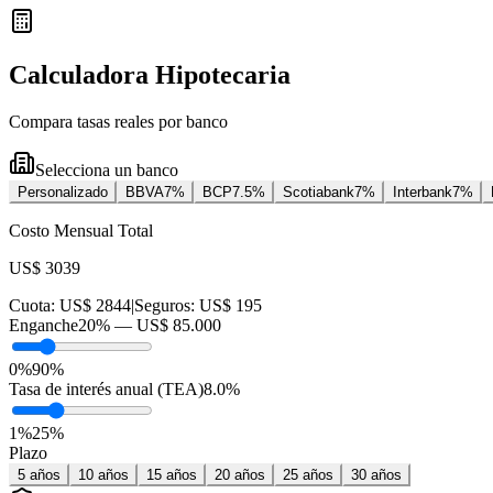
Calculadora Hipotecaria
Compara tasas reales por banco
Selecciona un banco
Personalizado
BBVA
7
%
BCP
7.5
%
Scotiabank
7
%
Interbank
7
%
Costo Mensual Total
US$ 3039
Cuota:
US$ 2844
|
Seguros:
US$ 195
Enganche
20
% —
US$ 85.000
0%
90%
Tasa de interés anual (TEA)
8.0
%
1
%
25
%
Plazo
5
años
10
años
15
años
20
años
25
años
30
años