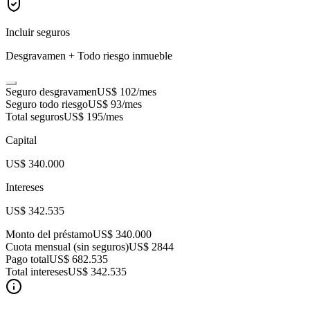
Incluir seguros
Desgravamen + Todo riesgo inmueble
Seguro desgravamen
US$ 102
/mes
Seguro todo riesgo
US$ 93
/mes
Total seguros
US$ 195
/mes
Capital
US$ 340.000
Intereses
US$ 342.535
Monto del préstamo
US$ 340.000
Cuota mensual (sin seguros)
US$ 2844
Pago total
US$ 682.535
Total intereses
US$ 342.535