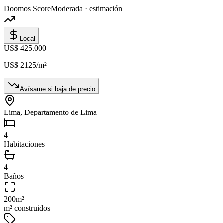
Doomos Score
Moderada · estimación
Local
US$ 425.000
US$ 2125
/m²
Avísame si baja de precio
Lima, Departamento de Lima
4
Habitaciones
4
Baños
200
m²
m² construidos