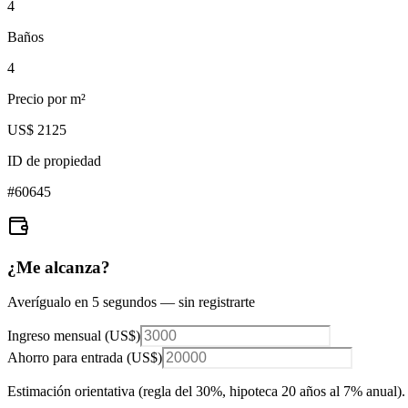
4
Baños
4
Precio por m²
US$ 2125
ID de propiedad
#
60645
¿Me alcanza?
Averígualo en 5 segundos — sin registrarte
Ingreso mensual (
US$
)
Ahorro para entrada (
US$
)
Estimación orientativa (regla del 30%
, hipoteca 20 años al 7% anual
).