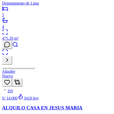
Departamento de Lima
5
4
475.29
m²
Alquiler
Nuevo
DS
49
S/ 14.000
3418
hoy
ALQUILO CASA EN JESUS MARIA