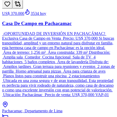
US$ 370.000
3534
hoy
Casa De Campo en Pachacamac
¡OPORTUNIDAD DE INVERSIÓN EN PACHACÁMAC!
Exclusiva Casa de Campo en Venta Precio: US$ 370,000 Si buscas
tranquilidad, amplitud y un entorno natural para disfrutar en familia,
esta hermosa casa de campo en Pachacámac es la opción ideal.
Área de terreno: 1,256 m² Área construida: 339 m² Distribución:
Amplia sala Comedor Cocina funcional Sala de TV 4
habitaciones 5 baños completos Área de lavandería Disfruta de:
Amplios jardines Gran terraza para reuniones y eventos 2 zonas de
parrilla Horno artesanal para pizzas Área para crianza de aves
Planos listos para construir una piscina 2 estacionamientos
Ubicada en una zona segura y de gran tranquilidad. Esta propiedad
es perfecta para vivir rodeado de naturaleza, como casa de descanso
o como una excelente inversión con gran potencial de valorización.
Ubicación: Pachacámac Precio de venta: US$ 370,000 VAP-01
Pachacamac, Departamento de Lima