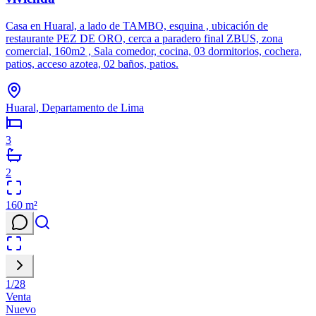
Casa en Huaral, a lado de TAMBO, esquina , ubicación de
restaurante PEZ DE ORO, cerca a paradero final ZBUS, zona
comercial, 160m2 , Sala comedor, cocina, 03 dormitorios, cochera,
patios, acceso azotea, 02 baños, patios.
Huaral, Departamento de Lima
3
2
160
m²
1
/
28
Venta
Nuevo