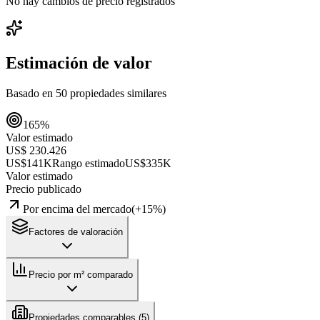
No hay cambios de precio registrados
Estimación de valor
Basado en
50
propiedades similares
165
%
Valor estimado
US$ 230.426
US$141K
Rango estimado
US$335K
Valor estimado
Precio publicado
Por encima del mercado
(
+
15
%)
Factores de valoración
Precio por m² comparado
Propiedades comparables (
5
)