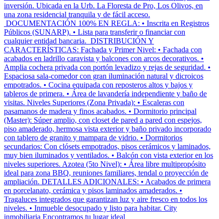
inversión. Ubicada en la Urb. La Floresta de Pro, Los Olivos, en
una zona residencial tranquila y de fácil acceso.
DOCUMENTACIÓN 100% EN REGLA: • Inscrita en Registros
Públicos (SUNARP). • Lista para transferir o financiar con
cualquier entidad bancaria. DISTRIBUCIÓN Y
CARACTERÍSTICAS: Fachada y Primer Nivel: • Fachada con
acabados en ladrillo caravista y balcones con arcos decorativos. •
Amplia cochera privada con portón levadizo y rejas de seguridad. •
Espaciosa sala-comedor con gran iluminación natural y dicroicos
empotrados. • Cocina equipada con reposteros altos y bajos y
tableros de primera. • Área de lavandería independiente y baño de
visitas. Niveles Superiores (Zona Privada): • Escaleras con
pasamanos de madera y finos acabados. • Dormitorio principal
(Master): Súper amplio, con closet de pared a pared con espejos,
piso amaderado, hermosa vista exterior y baño privado incorporado
con tablero de granito y mampara de vidrio. • Dormitorios
secundarios: Con clósets empotrados, pisos cerámicos y laminados,
muy bien iluminados y ventilados. • Balcón con vista exterior en los
niveles superiores. Azotea (5to Nivel): • Área libre multipropósito
ideal para zona BBQ, reuniones familiares, tendal o proyección de
ampliación. DETALLES ADICIONALES: • Acabados de primera
en porcelanato, cerámica y pisos laminados amaderados. •
Tragaluces integrados que garantizan luz y aire fresco en todos los
niveles. • Inmueble desocupado y listo para habitar. City
inmobiliaria Encontramos tu lugar ideal