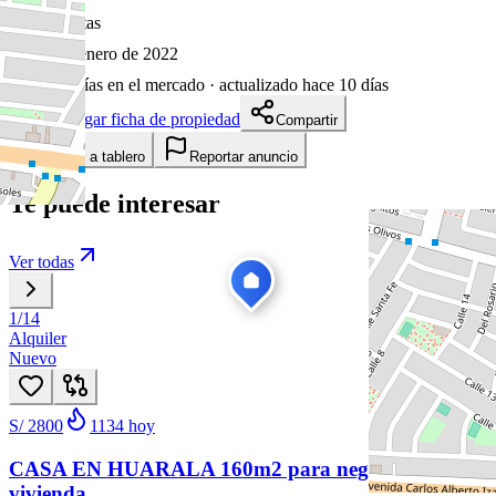
30
visitas
28 de enero de 2022
1650
días en el mercado
· actualizado hace 10 días
Descargar ficha de propiedad
Compartir
Añadir a tablero
Reportar anuncio
Te puede interesar
Ver todas
1
/
14
Alquiler
Nuevo
S/ 2800
1134
hoy
CASA EN HUARALA 160m2 para negocio y
vivienda