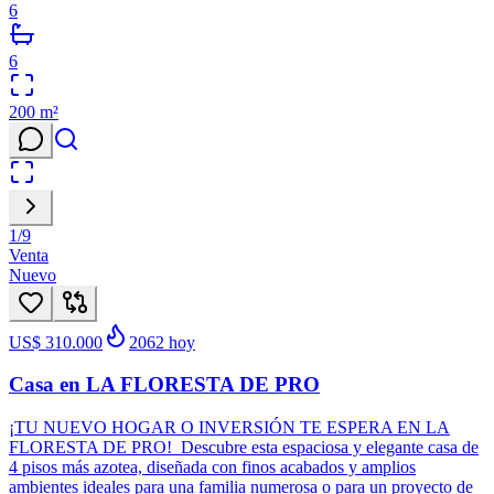
6
6
200
m²
1
/
9
Venta
Nuevo
US$ 310.000
2062
hoy
Casa en LA FLORESTA DE PRO
¡TU NUEVO HOGAR O INVERSIÓN TE ESPERA EN LA
FLORESTA DE PRO! Descubre esta espaciosa y elegante casa de
4 pisos más azotea, diseñada con finos acabados y amplios
ambientes ideales para una familia numerosa o para un proyecto de