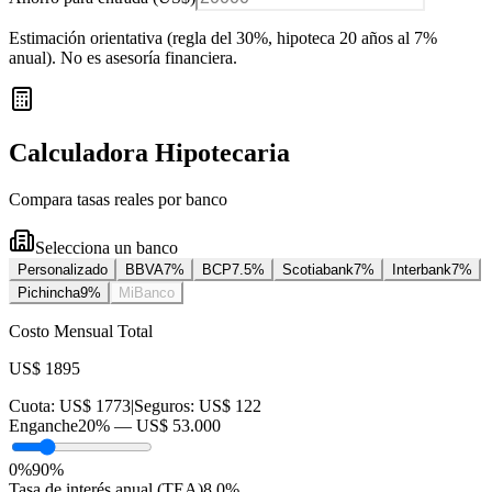
Estimación orientativa (regla del 30%
, hipoteca 20 años al 7%
anual
). No es asesoría financiera.
Calculadora Hipotecaria
Compara tasas reales por banco
Selecciona un banco
Personalizado
BBVA
7
%
BCP
7.5
%
Scotiabank
7
%
Interbank
7
%
Pichincha
9
%
MiBanco
Costo Mensual Total
US$ 1895
Cuota:
US$ 1773
|
Seguros:
US$ 122
Enganche
20
% —
US$ 53.000
0%
90%
Tasa de interés anual (TEA)
8.0
%