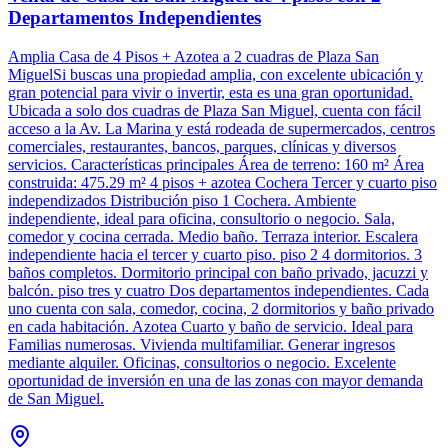
Departamentos Independientes
Amplia Casa de 4 Pisos + Azotea a 2 cuadras de Plaza San
MiguelSi buscas una propiedad amplia, con excelente ubicación y
gran potencial para vivir o invertir, esta es una gran oportunidad.
Ubicada a solo dos cuadras de Plaza San Miguel, cuenta con fácil
acceso a la Av. La Marina y está rodeada de supermercados, centros
comerciales, restaurantes, bancos, parques, clínicas y diversos
servicios. Características principales Área de terreno: 160 m² Área
construida: 475.29 m² 4 pisos + azotea Cochera Tercer y cuarto piso
independizados Distribución piso 1 Cochera. Ambiente
independiente, ideal para oficina, consultorio o negocio. Sala,
comedor y cocina cerrada. Medio baño. Terraza interior. Escalera
independiente hacia el tercer y cuarto piso. piso 2 4 dormitorios. 3
baños completos. Dormitorio principal con baño privado, jacuzzi y
balcón. piso tres y cuatro Dos departamentos independientes. Cada
uno cuenta con sala, comedor, cocina, 2 dormitorios y baño privado
en cada habitación. Azotea Cuarto y baño de servicio. Ideal para
Familias numerosas. Vivienda multifamiliar. Generar ingresos
mediante alquiler. Oficinas, consultorios o negocio. Excelente
oportunidad de inversión en una de las zonas con mayor demanda
de San Miguel.