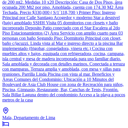
de 200 mt2. Medidas 10 x20 Descripción: Casa de Dos Pisos, área
ocupada 200 Mt2 por piso. Amoblada, cuenta con 174.30 M2 Área
Techada. Precio $330,000 ( S/1´118,700 ) Primer Piso: Ingreso
Principal por Calle Santiago Acogedor y moderno Star a desnivel
(bajo) amoblado SSHH Visita 05 dormitorios con closets y baño
incorporado Deposito Patio conectado con el Star Escalera al 2do
Piso Estacionamientos (2) Área Servicio con amplio cuarto para 03
personas con baño Segundo Piso: Dormitorio Principal con closet,
baño c/jacuzzi. Linda vista al Mar e ingreso directo a la piscina Bar
implementado (frigobar, congeladora, vinera etc.) Cocina con
muebles altos y bajos, equipada con refrigeradora, cocina, campana,
isla central y mesa de madera incorporada para uso familiar diario.
Sala amoblada y decorada con detalles marinos. Conectada a terraza
con mamparas. Terraza amplia y amoblada, con mesa y sillas para
reuniones. Parrilla Linda Piscina con vista al mar. Beneficios y
Áreas Comunes del Condominio: Ubicación a 10 Minutos del
Boulevard de Asia Club House con zona de Recreación para niños,
Piscina, Gimnasio, Restaurante, Bar, Canchas de Tenis, Frontón.
Sala Billar Laguna dentro del condominio Acceso a la playa a pocos
metros de la casa
Mala, Departamento de Lima