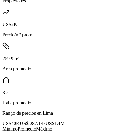
Propiedades
US$2K
Precio/m² prom.
269.9
m²
Área promedio
3.2
Hab. promedio
Rango de precios en
Lima
US$40K
US$ 287.147
US$1.4M
Mínimo
Promedio
Máximo