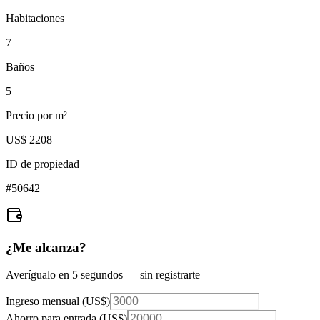
Habitaciones
7
Baños
5
Precio por m²
US$ 2208
ID de propiedad
#
50642
¿Me alcanza?
Averígualo en 5 segundos — sin registrarte
Ingreso mensual (
US$
)
Ahorro para entrada (
US$
)