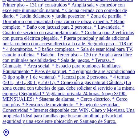
Primer piso – 131 m² construidos * Amplia sala y comedor con
excelente iluminación natural. * Cocina cerrada con comedor de
diario. * Jardín delantero y jardín posterior. * Zona de parrilla. *
Dormitorio con capacidad para cama de plaza y media. * Baño
completo. * Baño con jacuzzi para 2 personas. * Lavandería. *
Cuarto de servicio en casa prefabricada. * Cochera para 2 vehículos
con puerta eléctrica plegable. * Puerta principal y salida adicional
por la cochera con acceso directo a la calle. Segundo piso – 118 m²
* 4 dormitorios. * 3 baños completos. * Sala de estar ideal para TV,
estudio u oficina. * Balcón. Tercer piso – 120 m² Amplia área libre
con múltiples posibilidades: * Sala de juegos. * Terraza. *
Gimnasio. * Área social. * Espacio para reuniones familiares.
Equipamiento * Pisos de parquet. * 4 equipos de aire acondicionado
(3 tipo split y 1 de ventana). * Jacuzzi para 2 personas. * 4 termas
(50 L, 50 L, 80 L y 250 L). * Conexión a gas natural Cálidda. (La
zona cuenta con tuberías de gas, debe solicitar el servicio a la misma
empresa) Seguridad * Vigilancia privada 24 horas. (pago S/190
MENSUALES) * Sistema de alarma. * Cerco eléctrico. * Cerco
con púas. * Sensores de movimiento. * Espejo de seguridad.
Conectividad * Internet disponible con WIN, Claro y Movistar. Una
propiedad ideal para familias que buscan amplitud, privacidad,
seguridad y una excelente ubicación en Santiago de Surco.