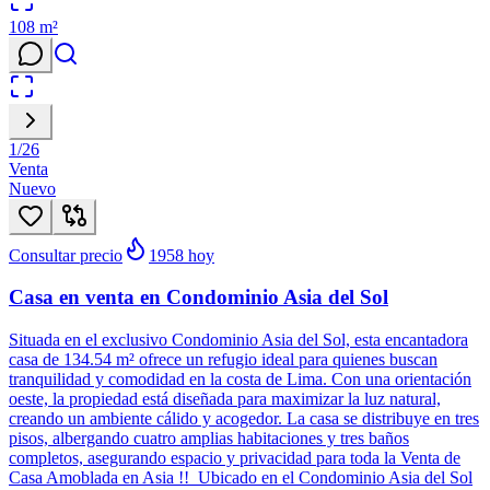
108
m²
1
/
26
Venta
Nuevo
Consultar precio
1958
hoy
Casa en venta en Condominio Asia del Sol
Situada en el exclusivo Condominio Asia del Sol, esta encantadora
casa de 134.54 m² ofrece un refugio ideal para quienes buscan
tranquilidad y comodidad en la costa de Lima. Con una orientación
oeste, la propiedad está diseñada para maximizar la luz natural,
creando un ambiente cálido y acogedor. La casa se distribuye en tres
pisos, albergando cuatro amplias habitaciones y tres baños
completos, asegurando espacio y privacidad para toda la Venta de
Casa Amoblada en Asia !! Ubicado en el Condominio Asia del Sol