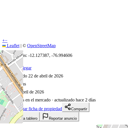
+
−
Leaflet
|
©
OpenStreetMap
Coordenadas:
-12.127387
,
-76.994606
Cómo llegar
Publicado 22 de abril de 2026
53
visitas
22 de abril de 2026
106
días en el mercado
· actualizado hace 2 días
Descargar ficha de propiedad
Compartir
Añadir a tablero
Reportar anuncio