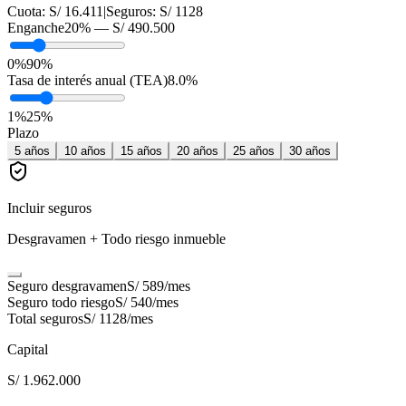
Cuota:
S/ 16.411
|
Seguros:
S/ 1128
Enganche
20
% —
S/ 490.500
0%
90%
Tasa de interés anual (TEA)
8.0
%
1
%
25
%
Plazo
5
años
10
años
15
años
20
años
25
años
30
años
Incluir seguros
Desgravamen + Todo riesgo inmueble
Seguro desgravamen
S/ 589
/mes
Seguro todo riesgo
S/ 540
/mes
Total seguros
S/ 1128
/mes
Capital
S/ 1.962.000