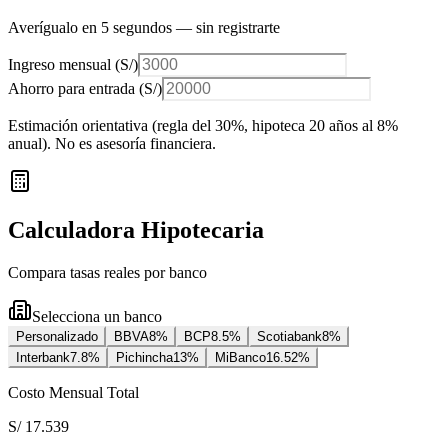
Averígualo en 5 segundos — sin registrarte
Ingreso mensual (
S/
)
Ahorro para entrada (
S/
)
Estimación orientativa (regla del 30%
, hipoteca 20 años al 8%
anual
). No es asesoría financiera.
Calculadora Hipotecaria
Compara tasas reales por banco
Selecciona un banco
Personalizado
BBVA
8
%
BCP
8.5
%
Scotiabank
8
%
Interbank
7.8
%
Pichincha
13
%
MiBanco
16.52
%
Costo Mensual Total
S/ 17.539