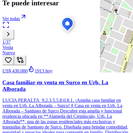
Te puede interesar
Ver todas
1
/
37
Venta
Nuevo
US$ 430.000
1913
hoy
Casa familiar en venta en Surco en Urb. La
Alborada
LUCIA PERALTA 9.2.3.5.5.8.0.8.1. ¡Amplia casa familiar en
venta en Urb. La Alborada – Surco! # Casa en venta en Urb. La
Alborada – Santiago de Surco Descubre esta amplia y funcional
residencia ubicada en **Alameda del Crepúsculo, Urb. La
Alborada**, una de las zonas residenciales más exclusivas y
tranquilas de Santiago de Surco. Diseñada para brindar comodidad,
seguridad y espacios ideales para compartir en familia. Distribución