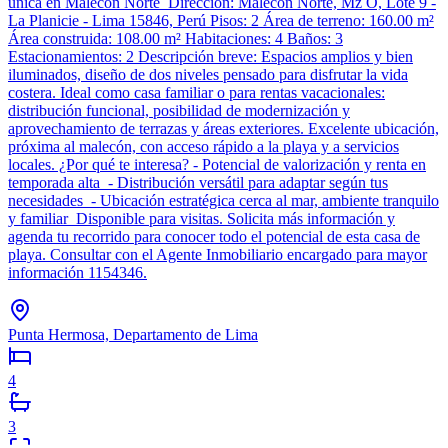
única en Malecón Norte Dirección: Malecón Norte, Mz O, Lote 9 -
La Planicie - Lima 15846, Perú Pisos: 2 Área de terreno: 160.00 m²
Área construida: 108.00 m² Habitaciones: 4 Baños: 3
Estacionamientos: 2 Descripción breve: Espacios amplios y bien
iluminados, diseño de dos niveles pensado para disfrutar la vida
costera. Ideal como casa familiar o para rentas vacacionales:
distribución funcional, posibilidad de modernización y
aprovechamiento de terrazas y áreas exteriores. Excelente ubicación,
próxima al malecón, con acceso rápido a la playa y a servicios
locales. ¿Por qué te interesa? - Potencial de valorización y renta en
temporada alta - Distribución versátil para adaptar según tus
necesidades - Ubicación estratégica cerca al mar, ambiente tranquilo
y familiar Disponible para visitas. Solicita más información y
agenda tu recorrido para conocer todo el potencial de esta casa de
playa. Consultar con el Agente Inmobiliario encargado para mayor
información 1154346.
Punta Hermosa, Departamento de Lima
4
3