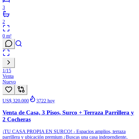
3
2
0
m²
1
/
15
Venta
Nuevo
US$ 320.000
3722
hoy
Venta de Casa, 3 Pisos, Surco + Terraza Parrillera y
2 Cocheras
¡TU CASA PROPIA EN SURCO! - Espacios amplios, terraza
parrillera y ubicación premium ¿Buscas una casa independiente,