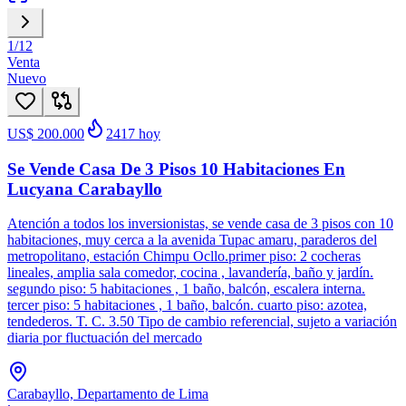
1
/
12
Venta
Nuevo
US$ 200.000
2417
hoy
Se Vende Casa De 3 Pisos 10 Habitaciones En
Lucyana Carabayllo
Atención a todos los inversionistas, se vende casa de 3 pisos con 10
habitaciones, muy cerca a la avenida Tupac amaru, paraderos del
metropolitano, estación Chimpu Ocllo.primer piso: 2 cocheras
lineales, amplia sala comedor, cocina , lavandería, baño y jardín.
segundo piso: 5 habitaciones , 1 baño, balcón, escalera interna.
tercer piso: 5 habitaciones , 1 baño, balcón. cuarto piso: azotea,
tendederos. T. C. 3.50 Tipo de cambio referencial, sujeto a variación
diaria por fluctuación del mercado
Carabayllo, Departamento de Lima