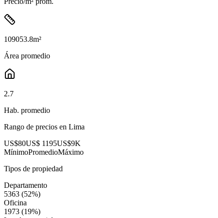
Precio/m² prom.
109053.8
m²
Área promedio
2.7
Hab. promedio
Rango de precios en
Lima
US$80
US$ 1195
US$9K
Mínimo
Promedio
Máximo
Tipos de propiedad
Departamento
5363
(
52
%)
Oficina
1973
(
19
%)