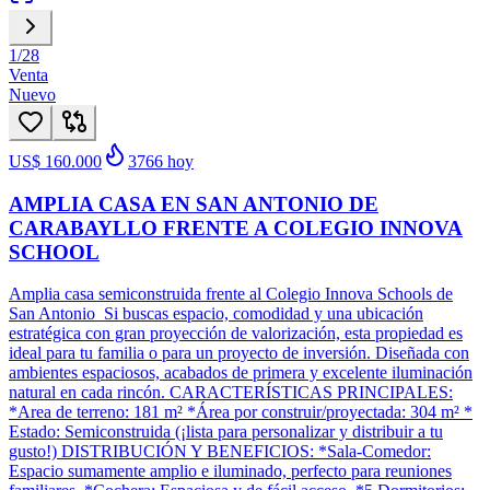
1
/
28
Venta
Nuevo
US$ 160.000
3766
hoy
AMPLIA CASA EN SAN ANTONIO DE
CARABAYLLO FRENTE A COLEGIO INNOVA
SCHOOL
Amplia casa semiconstruida frente al Colegio Innova Schools de
San Antonio Si buscas espacio, comodidad y una ubicación
estratégica con gran proyección de valorización, esta propiedad es
ideal para tu familia o para un proyecto de inversión. Diseñada con
ambientes espaciosos, acabados de primera y excelente iluminación
natural en cada rincón. CARACTERÍSTICAS PRINCIPALES:
*Area de terreno: 181 m² *Área por construir/proyectada: 304 m² *
Estado: Semiconstruida (¡lista para personalizar y distribuir a tu
gusto!) DISTRIBUCIÓN Y BENEFICIOS: *Sala-Comedor:
Espacio sumamente amplio e iluminado, perfecto para reuniones