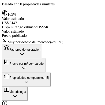
Basado en
50
propiedades similares
165
%
Valor estimado
US$ 3142
US$2K
Rango estimado
US$5K
Valor estimado
Precio publicado
Muy por debajo del mercado
(
-49.1
%)
Factores de valoración
Precio por m² comparado
Propiedades comparables (
5
)
Metodología