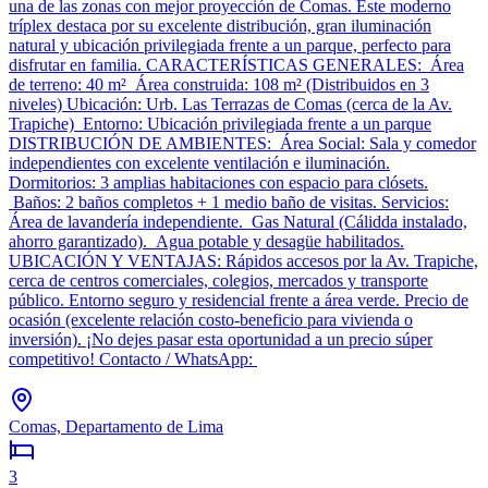
una de las zonas con mejor proyección de Comas. Este moderno
tríplex destaca por su excelente distribución, gran iluminación
natural y ubicación privilegiada frente a un parque, perfecto para
disfrutar en familia. CARACTERÍSTICAS GENERALES: Área
de terreno: 40 m² Área construida: 108 m² (Distribuidos en 3
niveles) Ubicación: Urb. Las Terrazas de Comas (cerca de la Av.
Trapiche) Entorno: Ubicación privilegiada frente a un parque
DISTRIBUCIÓN DE AMBIENTES: Área Social: Sala y comedor
independientes con excelente ventilación e iluminación.
Dormitorios: 3 amplias habitaciones con espacio para clósets.
Baños: 2 baños completos + 1 medio baño de visitas. Servicios:
Área de lavandería independiente. Gas Natural (Cálidda instalado,
ahorro garantizado). Agua potable y desagüe habilitados.
UBICACIÓN Y VENTAJAS: Rápidos accesos por la Av. Trapiche,
cerca de centros comerciales, colegios, mercados y transporte
público. Entorno seguro y residencial frente a área verde. Precio de
ocasión (excelente relación costo-beneficio para vivienda o
inversión). ¡No dejes pasar esta oportunidad a un precio súper
competitivo! Contacto / WhatsApp:
Comas, Departamento de Lima
3