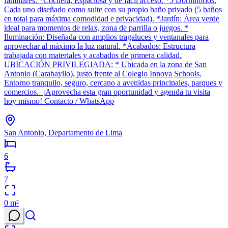
familiares. *Cochera: Espaciosa y de fácil acceso. *5 Dormitorios:
Cada uno diseñado como suite con su propio baño privado (5 baños
en total para máxima comodidad e privacidad). *Jardín: Área verde
ideal para momentos de relax, zona de parrilla o juegos. *
Iluminación: Diseñada con amplios tragaluces y ventanales para
aprovechar al máximo la luz natural. *Acabados: Estructura
trabajada con materiales y acabados de primera calidad.
UBICACIÓN PRIVILEGIADA: * Ubicada en la zona de San
Antonio (Carabayllo), justo frente al Colegio Innova Schools.
Entorno tranquilo, seguro, cercano a avenidas principales, parques y
comercios. ¡Aprovecha esta gran oportunidad y agenda tu visita
hoy mismo! Contacto / WhatsApp
San Antonio, Departamento de Lima
6
7
0
m²