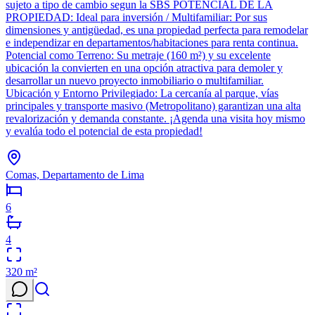
sujeto a tipo de cambio segun la SBS POTENCIAL DE LA
PROPIEDAD: Ideal para inversión / Multifamiliar: Por sus
dimensiones y antigüedad, es una propiedad perfecta para remodelar
e independizar en departamentos/habitaciones para renta continua.
Potencial como Terreno: Su metraje (160 m²) y su excelente
ubicación la convierten en una opción atractiva para demoler y
desarrollar un nuevo proyecto inmobiliario o multifamiliar.
Ubicación y Entorno Privilegiado: La cercanía al parque, vías
principales y transporte masivo (Metropolitano) garantizan una alta
revalorización y demanda constante. ¡Agenda una visita hoy mismo
y evalúa todo el potencial de esta propiedad!
Comas, Departamento de Lima
6
4
320
m²