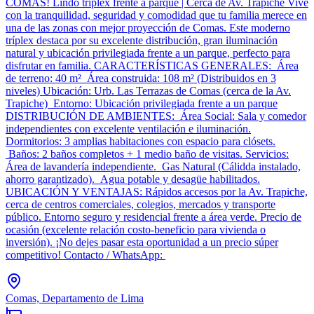
COMAS! Lindo tríplex frente a parque | Cerca de Av. Trapiche Vive
con la tranquilidad, seguridad y comodidad que tu familia merece en
una de las zonas con mejor proyección de Comas. Este moderno
tríplex destaca por su excelente distribución, gran iluminación
natural y ubicación privilegiada frente a un parque, perfecto para
disfrutar en familia. CARACTERÍSTICAS GENERALES: Área
de terreno: 40 m² Área construida: 108 m² (Distribuidos en 3
niveles) Ubicación: Urb. Las Terrazas de Comas (cerca de la Av.
Trapiche) Entorno: Ubicación privilegiada frente a un parque
DISTRIBUCIÓN DE AMBIENTES: Área Social: Sala y comedor
independientes con excelente ventilación e iluminación.
Dormitorios: 3 amplias habitaciones con espacio para clósets.
Baños: 2 baños completos + 1 medio baño de visitas. Servicios:
Área de lavandería independiente. Gas Natural (Cálidda instalado,
ahorro garantizado). Agua potable y desagüe habilitados.
UBICACIÓN Y VENTAJAS: Rápidos accesos por la Av. Trapiche,
cerca de centros comerciales, colegios, mercados y transporte
público. Entorno seguro y residencial frente a área verde. Precio de
ocasión (excelente relación costo-beneficio para vivienda o
inversión). ¡No dejes pasar esta oportunidad a un precio súper
competitivo! Contacto / WhatsApp:
Comas, Departamento de Lima