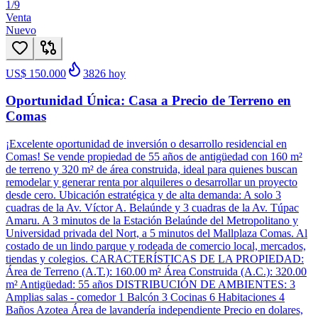
1
/
9
Venta
Nuevo
US$ 150.000
3826
hoy
Oportunidad Única: Casa a Precio de Terreno en
Comas
¡Excelente oportunidad de inversión o desarrollo residencial en
Comas! Se vende propiedad de 55 años de antigüedad con 160 m²
de terreno y 320 m² de área construida, ideal para quienes buscan
remodelar y generar renta por alquileres o desarrollar un proyecto
desde cero. Ubicación estratégica y de alta demanda: A solo 3
cuadras de la Av. Víctor A. Belaúnde y 3 cuadras de la Av. Túpac
Amaru. A 3 minutos de la Estación Belaúnde del Metropolitano y
Universidad privada del Nort, a 5 minutos del Mallplaza Comas. Al
costado de un lindo parque y rodeada de comercio local, mercados,
tiendas y colegios. CARACTERÍSTICAS DE LA PROPIEDAD:
Área de Terreno (A.T.): 160.00 m² Área Construida (A.C.): 320.00
m² Antigüedad: 55 años DISTRIBUCIÓN DE AMBIENTES: 3
Amplias salas - comedor 1 Balcón 3 Cocinas 6 Habitaciones 4
Baños Azotea Área de lavandería independiente Precio en dolares,