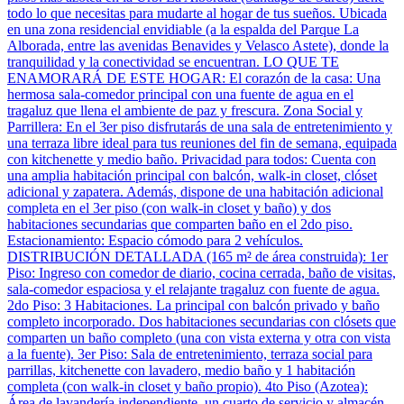
todo lo que necesitas para mudarte al hogar de tus sueños. Ubicada
en una zona residencial envidiable (a la espalda del Parque La
Alborada, entre las avenidas Benavides y Velasco Astete), donde la
tranquilidad y la conectividad se encuentran. LO QUE TE
ENAMORARÁ DE ESTE HOGAR: El corazón de la casa: Una
hermosa sala-comedor principal con una fuente de agua en el
tragaluz que llena el ambiente de paz y frescura. Zona Social y
Parrillera: En el 3er piso disfrutarás de una sala de entretenimiento y
una terraza libre ideal para tus reuniones del fin de semana, equipada
con kitchenette y medio baño. Privacidad para todos: Cuenta con
una amplia habitación principal con balcón, walk-in closet, clóset
adicional y zapatera. Además, dispone de una habitación adicional
completa en el 3er piso (con walk-in closet y baño) y dos
habitaciones secundarias que comparten baño en el 2do piso.
Estacionamiento: Espacio cómodo para 2 vehículos.
DISTRIBUCIÓN DETALLADA (165 m² de área construida): 1er
Piso: Ingreso con comedor de diario, cocina cerrada, baño de visitas,
sala-comedor espaciosa y el relajante tragaluz con fuente de agua.
2do Piso: 3 Habitaciones. La principal con balcón privado y baño
completo incorporado. Dos habitaciones secundarias con clósets que
comparten un baño completo (una con vista externa y otra con vista
a la fuente). 3er Piso: Sala de entretenimiento, terraza social para
parrillas, kitchenette con lavadero, medio baño y 1 habitación
completa (con walk-in closet y baño propio). 4to Piso (Azotea):
Área de lavandería independiente, un cuarto de servicio y almacén