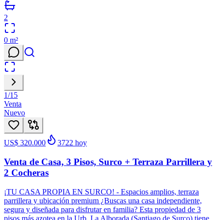
2
0
m²
1
/
15
Venta
Nuevo
US$ 320.000
3722
hoy
Venta de Casa, 3 Pisos, Surco + Terraza Parrillera y
2 Cocheras
¡TU CASA PROPIA EN SURCO! - Espacios amplios, terraza
parrillera y ubicación premium ¿Buscas una casa independiente,
segura y diseñada para disfrutar en familia? Esta propiedad de 3
pisos más azotea en la Urb. La Alborada (Santiago de Surco) tiene