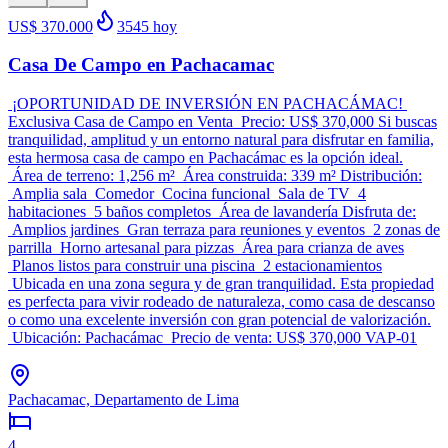
US$ 370.000
3545
hoy
Casa De Campo en Pachacamac
¡OPORTUNIDAD DE INVERSIÓN EN PACHACÁMAC!
Exclusiva Casa de Campo en Venta Precio: US$ 370,000 Si buscas
tranquilidad, amplitud y un entorno natural para disfrutar en familia,
esta hermosa casa de campo en Pachacámac es la opción ideal.
Área de terreno: 1,256 m² Área construida: 339 m² Distribución:
Amplia sala Comedor Cocina funcional Sala de TV 4
habitaciones 5 baños completos Área de lavandería Disfruta de:
Amplios jardines Gran terraza para reuniones y eventos 2 zonas de
parrilla Horno artesanal para pizzas Área para crianza de aves
Planos listos para construir una piscina 2 estacionamientos
Ubicada en una zona segura y de gran tranquilidad. Esta propiedad
es perfecta para vivir rodeado de naturaleza, como casa de descanso
o como una excelente inversión con gran potencial de valorización.
Ubicación: Pachacámac Precio de venta: US$ 370,000 VAP-01
Pachacamac, Departamento de Lima
4