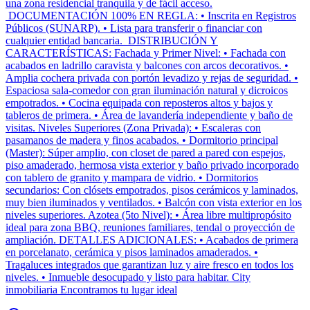
una zona residencial tranquila y de fácil acceso.
DOCUMENTACIÓN 100% EN REGLA: • Inscrita en Registros
Públicos (SUNARP). • Lista para transferir o financiar con
cualquier entidad bancaria. DISTRIBUCIÓN Y
CARACTERÍSTICAS: Fachada y Primer Nivel: • Fachada con
acabados en ladrillo caravista y balcones con arcos decorativos. •
Amplia cochera privada con portón levadizo y rejas de seguridad. •
Espaciosa sala-comedor con gran iluminación natural y dicroicos
empotrados. • Cocina equipada con reposteros altos y bajos y
tableros de primera. • Área de lavandería independiente y baño de
visitas. Niveles Superiores (Zona Privada): • Escaleras con
pasamanos de madera y finos acabados. • Dormitorio principal
(Master): Súper amplio, con closet de pared a pared con espejos,
piso amaderado, hermosa vista exterior y baño privado incorporado
con tablero de granito y mampara de vidrio. • Dormitorios
secundarios: Con clósets empotrados, pisos cerámicos y laminados,
muy bien iluminados y ventilados. • Balcón con vista exterior en los
niveles superiores. Azotea (5to Nivel): • Área libre multipropósito
ideal para zona BBQ, reuniones familiares, tendal o proyección de
ampliación. DETALLES ADICIONALES: • Acabados de primera
en porcelanato, cerámica y pisos laminados amaderados. •
Tragaluces integrados que garantizan luz y aire fresco en todos los
niveles. • Inmueble desocupado y listo para habitar. City
inmobiliaria Encontramos tu lugar ideal