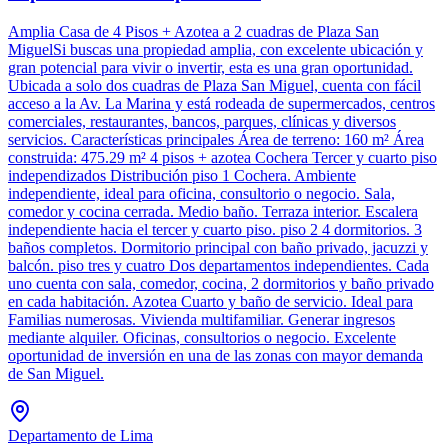
Amplia Casa de 4 Pisos + Azotea a 2 cuadras de Plaza San
MiguelSi buscas una propiedad amplia, con excelente ubicación y
gran potencial para vivir o invertir, esta es una gran oportunidad.
Ubicada a solo dos cuadras de Plaza San Miguel, cuenta con fácil
acceso a la Av. La Marina y está rodeada de supermercados, centros
comerciales, restaurantes, bancos, parques, clínicas y diversos
servicios. Características principales Área de terreno: 160 m² Área
construida: 475.29 m² 4 pisos + azotea Cochera Tercer y cuarto piso
independizados Distribución piso 1 Cochera. Ambiente
independiente, ideal para oficina, consultorio o negocio. Sala,
comedor y cocina cerrada. Medio baño. Terraza interior. Escalera
independiente hacia el tercer y cuarto piso. piso 2 4 dormitorios. 3
baños completos. Dormitorio principal con baño privado, jacuzzi y
balcón. piso tres y cuatro Dos departamentos independientes. Cada
uno cuenta con sala, comedor, cocina, 2 dormitorios y baño privado
en cada habitación. Azotea Cuarto y baño de servicio. Ideal para
Familias numerosas. Vivienda multifamiliar. Generar ingresos
mediante alquiler. Oficinas, consultorios o negocio. Excelente
oportunidad de inversión en una de las zonas con mayor demanda
de San Miguel.
Departamento de Lima