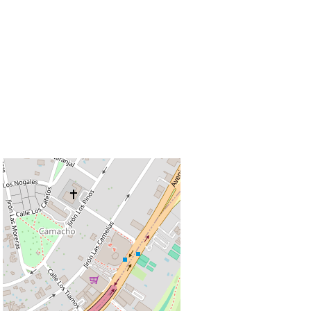
+
−
Leaflet
|
©
OpenStreetMap
Coordenadas:
-12.073000
,
-76.965500
Cómo llegar
Publicado 30 de junio de 2021
16
visitas