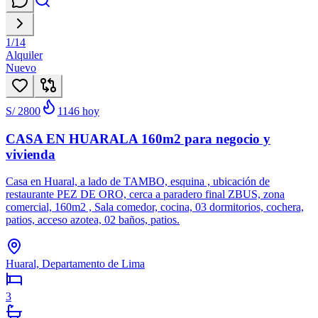
1
/
14
Alquiler
Nuevo
S/ 2800
1146
hoy
CASA EN HUARALA 160m2 para negocio y
vivienda
Casa en Huaral, a lado de TAMBO, esquina , ubicación de
restaurante PEZ DE ORO, cerca a paradero final ZBUS, zona
comercial, 160m2 , Sala comedor, cocina, 03 dormitorios, cochera,
patios, acceso azotea, 02 baños, patios.
Huaral, Departamento de Lima
3