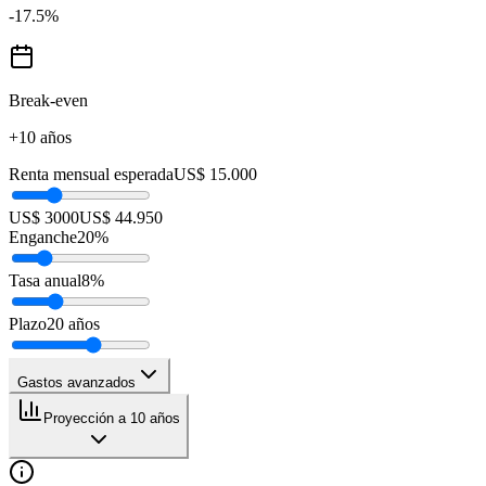
-17.5
%
Break-even
+10 años
Renta mensual esperada
US$ 15.000
US$ 3000
US$ 44.950
Enganche
20
%
Tasa anual
8
%
Plazo
20
años
Gastos avanzados
Proyección a 10 años