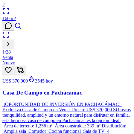
2
160
m²
1
/
28
Venta
Nuevo
US$ 370.000
3545
hoy
Casa De Campo en Pachacamac
¡OPORTUNIDAD DE INVERSIÓN EN PACHACÁMAC!
Exclusiva Casa de Campo en Venta Precio: US$ 370,000 Si buscas
tranquilidad, amplitud y un entorno natural para disfrutar en familia,
esta hermosa casa de campo en Pachacámac es la opción ideal.
Área de terreno: 1,256 m² Área construida: 339 m² Distribución:
Amplia sala Comedor Cocina funcional Sala de TV 4