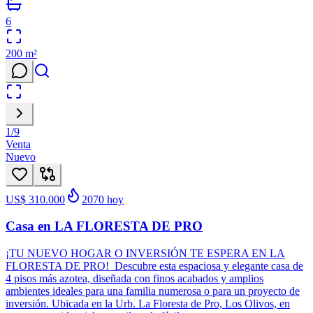
6
200
m²
1
/
9
Venta
Nuevo
US$ 310.000
2070
hoy
Casa en LA FLORESTA DE PRO
¡TU NUEVO HOGAR O INVERSIÓN TE ESPERA EN LA
FLORESTA DE PRO! Descubre esta espaciosa y elegante casa de
4 pisos más azotea, diseñada con finos acabados y amplios
ambientes ideales para una familia numerosa o para un proyecto de
inversión. Ubicada en la Urb. La Floresta de Pro, Los Olivos, en