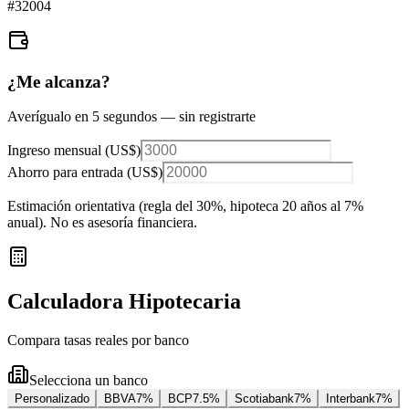
#
32004
¿Me alcanza?
Averígualo en 5 segundos — sin registrarte
Ingreso mensual (
US$
)
Ahorro para entrada (
US$
)
Estimación orientativa (regla del 30%
, hipoteca 20 años al 7%
anual
). No es asesoría financiera.
Calculadora Hipotecaria
Compara tasas reales por banco
Selecciona un banco
Personalizado
BBVA
7
%
BCP
7.5
%
Scotiabank
7
%
Interbank
7
%