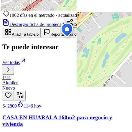
30 de junio de 2021
1862
días en el mercado
· actualizado hace 9 días
Descargar ficha de propiedad
Compartir
Añadir a tablero
Reportar anuncio
Te puede interesar
Ver todas
1
/
14
Alquiler
Nuevo
S/ 2800
1146
hoy
CASA EN HUARALA 160m2 para negocio y
vivienda