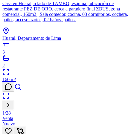
Casa en Huaral, a lado de TAMBO, esquina , ubicación de
restaurante PEZ DE ORO, cerca a paradero final ZBUS, zona
comercial, 160m2 , Sala comedor, cocina, 03 dormitorios, cochera,
patios, acceso azotea, 02 baños, patios.
Huaral, Departamento de Lima
3
2
160
m²
1
/
28
Venta
Nuevo