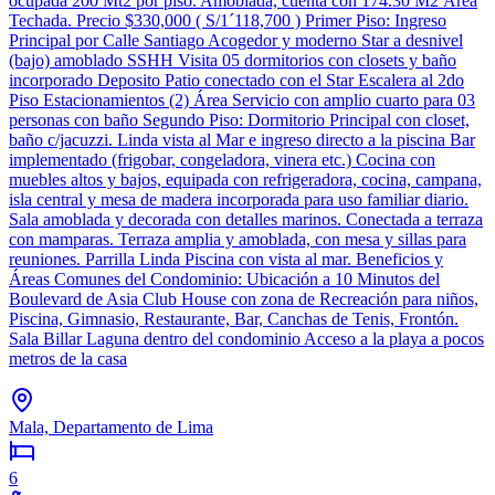
ocupada 200 Mt2 por piso. Amoblada, cuenta con 174.30 M2 Área
Techada. Precio $330,000 ( S/1´118,700 ) Primer Piso: Ingreso
Principal por Calle Santiago Acogedor y moderno Star a desnivel
(bajo) amoblado SSHH Visita 05 dormitorios con closets y baño
incorporado Deposito Patio conectado con el Star Escalera al 2do
Piso Estacionamientos (2) Área Servicio con amplio cuarto para 03
personas con baño Segundo Piso: Dormitorio Principal con closet,
baño c/jacuzzi. Linda vista al Mar e ingreso directo a la piscina Bar
implementado (frigobar, congeladora, vinera etc.) Cocina con
muebles altos y bajos, equipada con refrigeradora, cocina, campana,
isla central y mesa de madera incorporada para uso familiar diario.
Sala amoblada y decorada con detalles marinos. Conectada a terraza
con mamparas. Terraza amplia y amoblada, con mesa y sillas para
reuniones. Parrilla Linda Piscina con vista al mar. Beneficios y
Áreas Comunes del Condominio: Ubicación a 10 Minutos del
Boulevard de Asia Club House con zona de Recreación para niños,
Piscina, Gimnasio, Restaurante, Bar, Canchas de Tenis, Frontón.
Sala Billar Laguna dentro del condominio Acceso a la playa a pocos
metros de la casa
Mala, Departamento de Lima
6