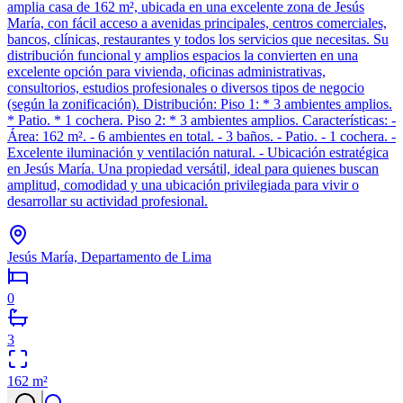
amplia casa de 162 m², ubicada en una excelente zona de Jesús
María, con fácil acceso a avenidas principales, centros comerciales,
bancos, clínicas, restaurantes y todos los servicios que necesitas. Su
distribución funcional y amplios espacios la convierten en una
excelente opción para vivienda, oficinas administrativas,
consultorios, estudios profesionales o diversos tipos de negocio
(según la zonificación). Distribución: Piso 1: * 3 ambientes amplios.
* Patio. * 1 cochera. Piso 2: * 3 ambientes amplios. Características: -
Área: 162 m². - 6 ambientes en total. - 3 baños. - Patio. - 1 cochera. -
Excelente iluminación y ventilación natural. - Ubicación estratégica
en Jesús María. Una propiedad versátil, ideal para quienes buscan
amplitud, comodidad y una ubicación privilegiada para vivir o
desarrollar su actividad profesional.
Jesús María, Departamento de Lima
0
3
162
m²