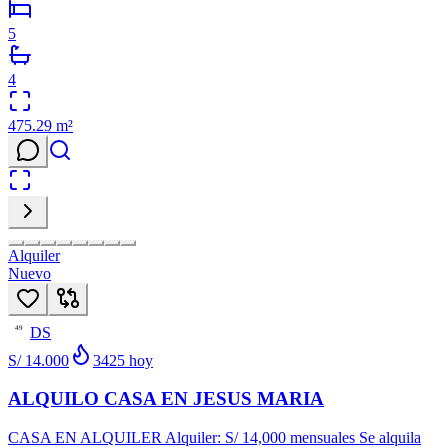
5
4
475.29
m²
Alquiler
Nuevo
DS
49
S/ 14.000
3425
hoy
ALQUILO CASA EN JESUS MARIA
CASA EN ALQUILER Alquiler: S/ 14,000 mensuales Se alquila