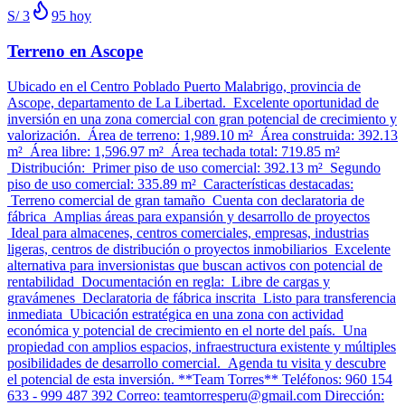
S/ 3
95
hoy
Terreno en Ascope
Ubicado en el Centro Poblado Puerto Malabrigo, provincia de
Ascope, departamento de La Libertad. Excelente oportunidad de
inversión en una zona comercial con gran potencial de crecimiento y
valorización. Área de terreno: 1,989.10 m² Área construida: 392.13
m² Área libre: 1,596.97 m² Área techada total: 719.85 m²
Distribución: Primer piso de uso comercial: 392.13 m² Segundo
piso de uso comercial: 335.89 m² Características destacadas:
Terreno comercial de gran tamaño Cuenta con declaratoria de
fábrica Amplias áreas para expansión y desarrollo de proyectos
Ideal para almacenes, centros comerciales, empresas, industrias
ligeras, centros de distribución o proyectos inmobiliarios Excelente
alternativa para inversionistas que buscan activos con potencial de
rentabilidad Documentación en regla: Libre de cargas y
gravámenes Declaratoria de fábrica inscrita Listo para transferencia
inmediata Ubicación estratégica en una zona con actividad
económica y potencial de crecimiento en el norte del país. Una
propiedad con amplios espacios, infraestructura existente y múltiples
posibilidades de desarrollo comercial. Agenda tu visita y descubre
el potencial de esta inversión. **Team Torres** Teléfonos: 960 154
633 - 999 487 392 Correo: teamtorresperu@gmail.com Dirección: