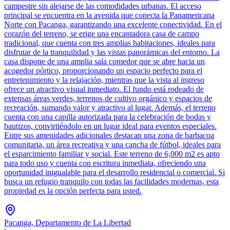
campestre sin alejarse de las comodidades urbanas. El acceso
principal se encuentra en la avenida que conecta la Panamericana
Norte con Pacanga, garantizando una excelente conectividad. En el
corazón del terreno, se erige una encantadora casa de campo
tradicional, que cuenta con tres amplias habitaciones, ideales para
disfrutar de la tranquilidad y las vistas panorámicas del entorno. La
casa dispone de una amplia sala comedor que se abre hacia un
acogedor pórtico, proporcionando un espacio perfecto para el
entretenimiento y la relajación, mientras que la vista al ingreso
ofrece un atractivo visual inmediato. El fundo está rodeado de
extensas áreas verdes, terrenos de cultivo orgánico y espacios de
recreación, sumando valor y atractivo al lugar. Además, el terreno
cuenta con una capilla autorizada para la celebración de bodas y
bautizos, convirtiéndolo en un lugar ideal para eventos especiales.
Entre sus amenidades adicionales destacan una zona de barbacoa
comunitaria, un área recreativa y una cancha de fútbol, ideales para
el esparcimiento familiar y social. Este terreno de 6,000 m2 es apto
para todo uso y cuenta con escritura inmediata, ofreciendo una
oportunidad inigualable para el desarrollo residencial o comercial. Si
busca un refugio tranquilo con todas las facilidades modernas, esta
propiedad es la opción perfecta para usted.
Pacanga, Departamento de La Libertad