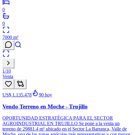
0
0
7000
m²
1
/
10
Venta
US$ 1.135.478
90
hoy
Vendo Terreno en Moche - Trujillo
OPORTUNIDAD ESTRATÉGICA PARA EL SECTOR
AGROINDUSTRIAL EN TRUJILLO Se pone a la venta un
terreno de 29881.4 m² ubicado en el Sector La Barranca, Valle de
Moche, una de las zonas agrícolas más representativas y con mayor