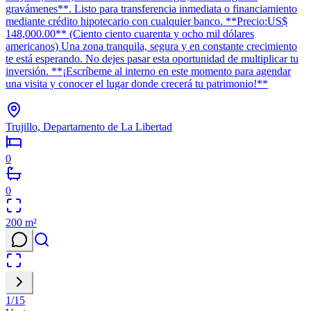
gravámenes**. Listo para transferencia inmediata o financiamiento
mediante crédito hipotecario con cualquier banco. **Precio:US$
148,000.00** (Ciento ciento cuarenta y ocho mil dólares
americanos) Una zona tranquila, segura y en constante crecimiento
te está esperando. No dejes pasar esta oportunidad de multiplicar tu
inversión. **¡Escríbeme al interno en este momento para agendar
una visita y conocer el lugar donde crecerá tu patrimonio!**
Trujillo, Departamento de La Libertad
0
0
200
m²
1
/
15