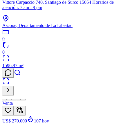
Vittore Carpaccio 740, Santiago de Surco 15054 Horarios de
atención: 7 am - 9 pm
Ascope, Departamento de La Libertad
0
0
1596.97
m²
Venta
US$ 270.000
107
hoy