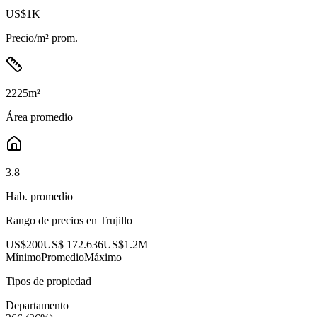
US$1K
Precio/m² prom.
2225
m²
Área promedio
3.8
Hab. promedio
Rango de precios en
Trujillo
US$200
US$ 172.636
US$1.2M
Mínimo
Promedio
Máximo
Tipos de propiedad
Departamento