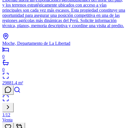
y los terrenos estratégicamente ubicados con acceso a vías
principales son cada vez más escasos. Esta propiedad constituye una
oportunidad para asegurar una posición competitiva en una de las
regiones agrícolas más dinámicas del Perú. Solicite información
técnica, planos, memoria descriptiva y coordine una visita al predio.
Moche, Departamento de La Libertad
0
0
29881.4
m²
1
/
12
Venta