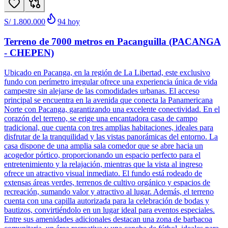
S/ 1.800.000
94
hoy
Terreno de 7000 metros en Pacanguilla (PACANGA
- CHEPEN)
Ubicado en Pacanga, en la región de La Libertad, este exclusivo
fundo con perímetro irregular ofrece una experiencia única de vida
campestre sin alejarse de las comodidades urbanas. El acceso
principal se encuentra en la avenida que conecta la Panamericana
Norte con Pacanga, garantizando una excelente conectividad. En el
corazón del terreno, se erige una encantadora casa de campo
tradicional, que cuenta con tres amplias habitaciones, ideales para
disfrutar de la tranquilidad y las vistas panorámicas del entorno. La
casa dispone de una amplia sala comedor que se abre hacia un
acogedor pórtico, proporcionando un espacio perfecto para el
entretenimiento y la relajación, mientras que la vista al ingreso
ofrece un atractivo visual inmediato. El fundo está rodeado de
extensas áreas verdes, terrenos de cultivo orgánico y espacios de
recreación, sumando valor y atractivo al lugar. Además, el terreno
cuenta con una capilla autorizada para la celebración de bodas y
bautizos, convirtiéndolo en un lugar ideal para eventos especiales.
Entre sus amenidades adicionales destacan una zona de barbacoa