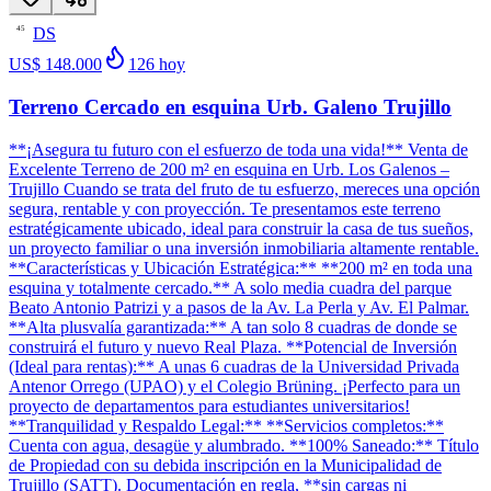
DS
45
US$ 148.000
126
hoy
Terreno Cercado en esquina Urb. Galeno Trujillo
**¡Asegura tu futuro con el esfuerzo de toda una vida!** Venta de
Excelente Terreno de 200 m² en esquina en Urb. Los Galenos –
Trujillo Cuando se trata del fruto de tu esfuerzo, mereces una opción
segura, rentable y con proyección. Te presentamos este terreno
estratégicamente ubicado, ideal para construir la casa de tus sueños,
un proyecto familiar o una inversión inmobiliaria altamente rentable.
**Características y Ubicación Estratégica:** **200 m² en toda una
esquina y totalmente cercado.** A solo media cuadra del parque
Beato Antonio Patrizi y a pasos de la Av. La Perla y Av. El Palmar.
**Alta plusvalía garantizada:** A tan solo 8 cuadras de donde se
construirá el futuro y nuevo Real Plaza. **Potencial de Inversión
(Ideal para rentas):** A unas 6 cuadras de la Universidad Privada
Antenor Orrego (UPAO) y el Colegio Brüning. ¡Perfecto para un
proyecto de departamentos para estudiantes universitarios!
**Tranquilidad y Respaldo Legal:** **Servicios completos:**
Cuenta con agua, desagüe y alumbrado. **100% Saneado:** Título
de Propiedad con su debida inscripción en la Municipalidad de
Trujillo (SATT). Documentación en regla, **sin cargas ni