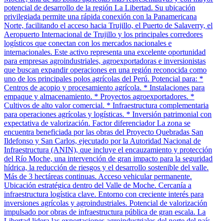
potencial de desarrollo de la región La Libertad. Su ubicación
privilegiada permite una rápida conexión con la Panamericana
Norte, facilitando el acceso hacia Trujillo, el Puerto de Salaverry, el
Aeropuerto Internacional de Trujillo y los principales corredores
logísticos que conectan con los mercados nacionales e
internacionales. Este activo representa una excelente oportunidad
para empresas agroindustriales, agroexportadoras e inversionistas
que buscan expandir operaciones en una región reconocida como
uno de los principales polos agrícolas del Perú. Potencial para: *
Centros de acopio y procesamiento agrícola. * Instalaciones para
empaque y almacenamiento. * Proyectos agroexportadores. *
Cultivos de alto valor comercial. * Infraestructura complementaria
para operaciones agrícolas y logísticas. * Inversión patrimonial con
expectativa de valorización. Factor diferenciador La zona se
encuentra beneficiada por las obras del Proyecto Quebradas San
Ildefonso y San Carlos, ejecutado por la Autoridad Nacional de
Infraestructura (ANIN), que incluye el encauzamiento y protección
del Río Moche, una intervención de gran impacto para la seguridad
hídrica, la reducción de riesgos y el desarrollo sostenible del valle.
Más de 3 hectáreas continuas. Acceso vehicular permanente.
Ubicación estratégica dentro del Valle de Moche. Cercanía a
infraestructura logística clave. Entorno con creciente interés para
inversiones agrícolas y agroindustriales. Potencial de valorización
impulsado por obras de infraestructura pública de gran escala. La
Libertad lidera las exportaciones agroindustriales del norte del país,