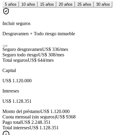
5
años
10
años
15
años
20
años
25
años
30
años
Incluir seguros
Desgravamen + Todo riesgo inmueble
Seguro desgravamen
US$ 336
/mes
Seguro todo riesgo
US$ 308
/mes
Total seguros
US$ 644
/mes
Capital
US$ 1.120.000
Intereses
US$ 1.128.351
Monto del préstamo
US$ 1.120.000
Cuota mensual (sin seguros)
US$ 9368
Pago total
US$ 2.248.351
Total intereses
US$ 1.128.351