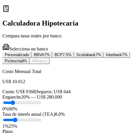
Calculadora Hipotecaria
Compara tasas reales por banco
Selecciona un banco
Personalizado
BBVA
7
%
BCP
7.5
%
Scotiabank
7
%
Interbank
7
%
Pichincha
9
%
MiBanco
Costo Mensual Total
US$ 10.012
Cuota:
US$ 9368
|
Seguros:
US$ 644
Enganche
20
% —
US$ 280.000
0%
90%
Tasa de interés anual (TEA)
8.0
%
1
%
25
%
Plazo