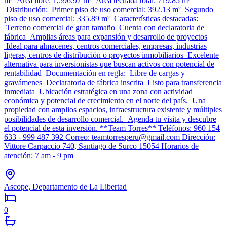
m² Área libre: 1,596.97 m² Área techada total: 719.85 m²
Distribución: Primer piso de uso comercial: 392.13 m² Segundo
piso de uso comercial: 335.89 m² Características destacadas:
Terreno comercial de gran tamaño Cuenta con declaratoria de
fábrica Amplias áreas para expansión y desarrollo de proyectos
Ideal para almacenes, centros comerciales, empresas, industrias
ligeras, centros de distribución o proyectos inmobiliarios Excelente
alternativa para inversionistas que buscan activos con potencial de
rentabilidad Documentación en regla: Libre de cargas y
gravámenes Declaratoria de fábrica inscrita Listo para transferencia
inmediata Ubicación estratégica en una zona con actividad
económica y potencial de crecimiento en el norte del país. Una
propiedad con amplios espacios, infraestructura existente y múltiples
posibilidades de desarrollo comercial. Agenda tu visita y descubre
el potencial de esta inversión. **Team Torres** Teléfonos: 960 154
633 - 999 487 392 Correo: teamtorresperu@gmail.com Dirección:
Vittore Carpaccio 740, Santiago de Surco 15054 Horarios de
atención: 7 am - 9 pm
Ascope, Departamento de La Libertad
0