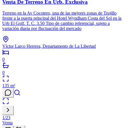
Venta De Terreno En Urb. Exclusiva
Terreno en la Av Cocotero, una de las mejores zonas de Trujillo
frente a la puerta principal del Hotel Wyndham Costa del Sol en la
Urb El Golf. T. C. 3.50 Tipo de cambio referencial, sujeto a
variación diaria por fluctuación del mercado
Víctor Larco Herrera, Departamento de La Libertad
0
0
135
m²
1
/
23
Venta