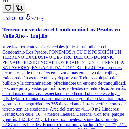
Venta
US$ 60.000
97
hoy
Terreno en venta en el Condominio Los Prados en
Valle Alto - Trujillo
Vive los momentos más especiales junto a tu familia en el
Condominio Los Prados. PONEMOS A TU DISPOSICIÓN UN
TERRENO EXCLUSIVO DENTRO DEL CONDOMINIO
PRIVADO RESIDENCIAL LOS PRADOS, JUSTO FRENTE A
SALAVERRY, EN LA CIUDAD DE TRUJILLO. Aquí puedes
crear la casa de tus sueños en la zona más exclusiva de Trujillo,
rodeado de áreas recreativas y deportivas. Todo esto alejado del
bullicio y la contaminación, ofreciéndote un entorno de tranquilidad,
paz, aire puro y vistas panorámicas rodeadas de naturaleza. Además,
disfrutarás de una vista espectacular de la ciudad desde este lugar
privilegiado. Contamos con una caseta de guardia en la entrada para
garantizar tu seguridad los 365 días del año. Las especificaciones del
terreno son las siguientes: Área del terreno: 411.49 m2 Linderos:
Frente: Con calle, 16.74 metros lineales. Derecha: Con lote, parque
y jardín, 14.53, 4.22 y 3.15 metros lineales. Izquierda: Con lote,
22.87 metros lineales. Fondo: Con parque y jardín, 5.50, 12.77, 2.52