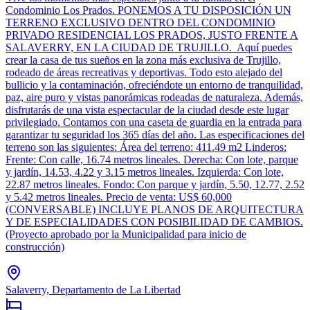
Condominio Los Prados. PONEMOS A TU DISPOSICIÓN UN
TERRENO EXCLUSIVO DENTRO DEL CONDOMINIO
PRIVADO RESIDENCIAL LOS PRADOS, JUSTO FRENTE A
SALAVERRY, EN LA CIUDAD DE TRUJILLO. Aquí puedes
crear la casa de tus sueños en la zona más exclusiva de Trujillo,
rodeado de áreas recreativas y deportivas. Todo esto alejado del
bullicio y la contaminación, ofreciéndote un entorno de tranquilidad,
paz, aire puro y vistas panorámicas rodeadas de naturaleza. Además,
disfrutarás de una vista espectacular de la ciudad desde este lugar
privilegiado. Contamos con una caseta de guardia en la entrada para
garantizar tu seguridad los 365 días del año. Las especificaciones del
terreno son las siguientes: Área del terreno: 411.49 m2 Linderos:
Frente: Con calle, 16.74 metros lineales. Derecha: Con lote, parque
y jardín, 14.53, 4.22 y 3.15 metros lineales. Izquierda: Con lote,
22.87 metros lineales. Fondo: Con parque y jardín, 5.50, 12.77, 2.52
y 5.42 metros lineales. Precio de venta: US$ 60,000
(CONVERSABLE) INCLUYE PLANOS DE ARQUITECTURA
Y DE ESPECIALIDADES CON POSIBILIDAD DE CAMBIOS.
(Proyecto aprobado por la Municipalidad para inicio de
construcción)
Salaverry, Departamento de La Libertad