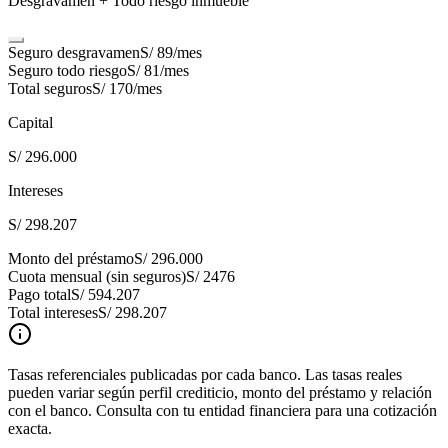
Desgravamen + Todo riesgo inmueble
Seguro desgravamen
S/ 89
/mes
Seguro todo riesgo
S/ 81
/mes
Total seguros
S/ 170
/mes
Capital
S/ 296.000
Intereses
S/ 298.207
Monto del préstamo
S/ 296.000
Cuota mensual (sin seguros)
S/ 2476
Pago total
S/ 594.207
Total intereses
S/ 298.207
Tasas referenciales publicadas por cada banco. Las tasas reales
pueden variar según perfil crediticio, monto del préstamo y relación
con el banco. Consulta con tu entidad financiera para una cotización
exacta.