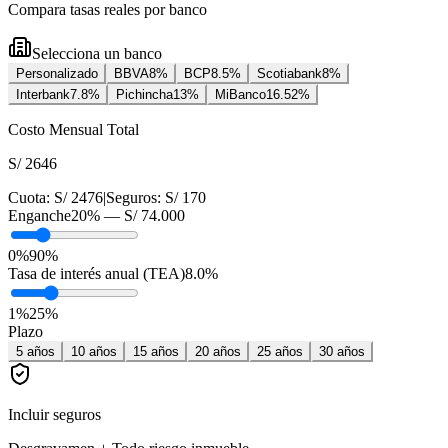
Compara tasas reales por banco
Selecciona un banco
Personalizado
BBVA
8
%
BCP
8.5
%
Scotiabank
8
%
Interbank
7.8
%
Pichincha
13
%
MiBanco
16.52
%
Costo Mensual Total
S/ 2646
Cuota:
S/ 2476
|
Seguros:
S/ 170
Enganche
20
% —
S/ 74.000
0%
90%
Tasa de interés anual (TEA)
8.0
%
1
%
25
%
Plazo
5
años
10
años
15
años
20
años
25
años
30
años
Incluir seguros