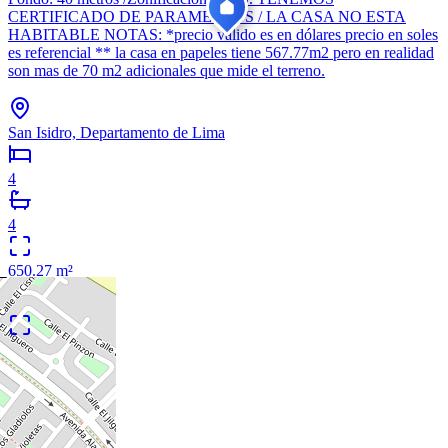
CERTIFICADO DE PARAMETROS / LA CASA NO ESTA
HABITABLE NOTAS: *precio válido es en dólares precio en soles
es referencial ** la casa en papeles tiene 567.77m2 pero en realidad
son mas de 70 m2 adicionales que mide el terreno.
San Isidro, Departamento de Lima
4
4
650.27
m²
1
/
42
Alquiler
Nuevo