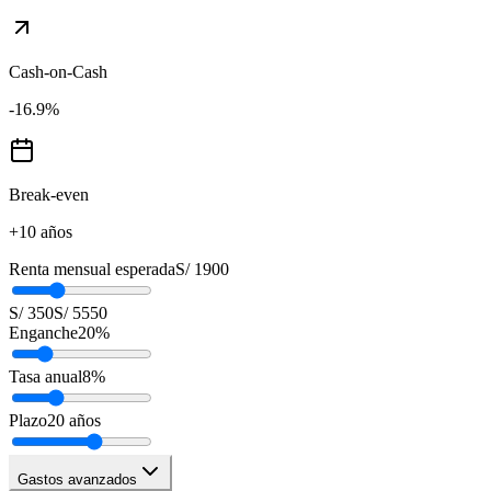
Cash-on-Cash
-16.9
%
Break-even
+10 años
Renta mensual esperada
S/ 1900
S/ 350
S/ 5550
Enganche
20
%
Tasa anual
8
%
Plazo
20
años
Gastos avanzados