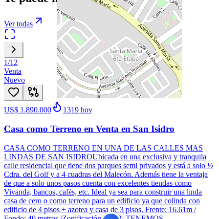
Ver todas
1
/
12
Venta
Nuevo
US$ 1.890.000
1319
hoy
Casa como Terreno en Venta en San Isidro
CASA COMO TERRENO EN UNA DE LAS CALLES MAS
LINDAS DE SAN ISIDROUbicada en una exclusiva y tranquila
calle residencial que tiene dos parques semi privados y está a solo ½
Cdra. del Golf y a 4 cuadras del Malecón. Además tiene la ventaja
de que a solo unos pasos cuenta con excelentes tiendas como
Vivanda, bancos, cafés, etc. Ideal ya sea para construir una linda
casa de cero o como terreno para un edificio ya que colinda con
edificio de 4 pisos + azotea y casa de 3 pisos. Frente: 16.61m /
Fondo: 40 metros /Zonificación: RDB. TENEMOS