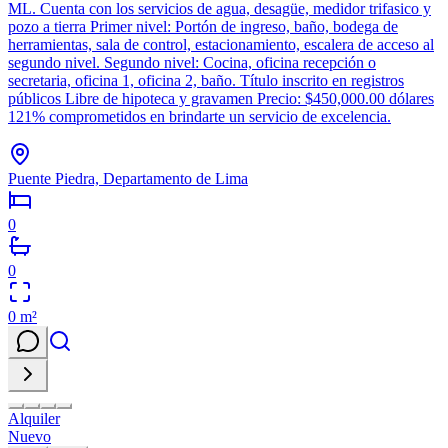
ML. Cuenta con los servicios de agua, desagüe, medidor trifasico y
pozo a tierra Primer nivel: Portón de ingreso, baño, bodega de
herramientas, sala de control, estacionamiento, escalera de acceso al
segundo nivel. Segundo nivel: Cocina, oficina recepción o
secretaria, oficina 1, oficina 2, baño. Título inscrito en registros
públicos Libre de hipoteca y gravamen Precio: $450,000.00 dólares
121% comprometidos en brindarte un servicio de excelencia.
Puente Piedra, Departamento de Lima
0
0
0
m²
Alquiler
Nuevo