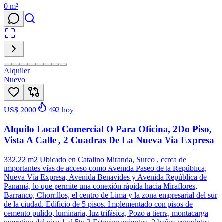
0
m²
Alquiler
Nuevo
US$ 2000
492
hoy
Alquilo Local Comercial O Para Oficina, 2Do Piso,
Vista A Calle , 2 Cuadras De La Nueva Via Expresa
332.22 m2 Ubicado en Catalino Miranda, Surco , cerca de
importantes vías de acceso como Avenida Paseo de la República,
Nueva Vía Expresa, Avenida Benavides y Avenida República de
Panamá, lo que permite una conexión rápida hacia Miraflores,
Barranco, Chorrillos, el centro de Lima y la zona empresarial del sur
de la ciudad. Edificio de 5 pisos. Implementado con pisos de
cemento pulido, luminaria, luz trifásica, Pozo a tierra, montacarga
operativo del piso 1 al 5to 2 Estacionamientos, 2 baños completos