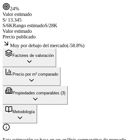
24
%
Valor estimado
S/ 13.345
S/6K
Rango estimado
S/28K
Valor estimado
Precio publicado
Muy por debajo del mercado
(
-58.8
%)
Factores de valoración
Precio por m² comparado
Propiedades comparables (
3
)
Metodología
Esta estimación se basa en un análisis comparativo de mercado