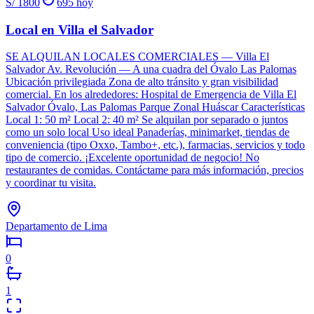
S/ 1800
695
hoy
Local en Villa el Salvador
SE ALQUILAN LOCALES COMERCIALES — Villa El
Salvador Av. Revolución — A una cuadra del Óvalo Las Palomas
Ubicación privilegiada Zona de alto tránsito y gran visibilidad
comercial. En los alrededores: Hospital de Emergencia de Villa El
Salvador Óvalo, Las Palomas Parque Zonal Huáscar Características
Local 1: 50 m² Local 2: 40 m² Se alquilan por separado o juntos
como un solo local Uso ideal Panaderías, minimarket, tiendas de
conveniencia (tipo Oxxo, Tambo+, etc.), farmacias, servicios y todo
tipo de comercio. ¡Excelente oportunidad de negocio! No
restaurantes de comidas. Contáctame para más información, precios
y coordinar tu visita.
Departamento de Lima
0
1