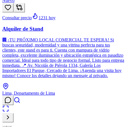
Nuevo
Consultar precio
1231
hoy
Alquiler de Stand
🏢 ¡TU PRÓXIMO LOCAL COMERCIAL TE ESPERA! Si
buscas seguridad, modernidad y una vitrina perfecta para tus
clientes, este stand es para ti. Cuenta con mampara de vidrio
completa, excelente iluminación y ubicación estratégica en pasadizo
comercial. Ideal para todo tipo de negocio formal. Listo para entrega
inmediata. 📍 Av. Nicolás de Piérola 1334, Galería Los
Importadores El Parque, Cercado de Lima. ¡Agenda una visita hoy
mismo! Conoce los detalles dejando un mensaje al privado.
Lima, Departamento de Lima