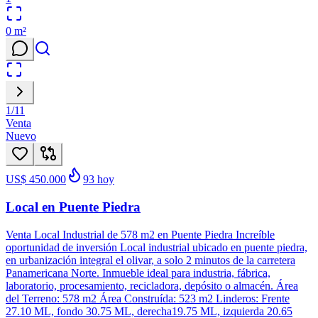
0
m²
1
/
11
Venta
Nuevo
US$ 450.000
93
hoy
Local en Puente Piedra
Venta Local Industrial de 578 m2 en Puente Piedra Increíble
oportunidad de inversión Local industrial ubicado en puente piedra,
en urbanización integral el olivar, a solo 2 minutos de la carretera
Panamericana Norte. Inmueble ideal para industria, fábrica,
laboratorio, procesamiento, recicladora, depósito o almacén. Área
del Terreno: 578 m2 Área Construída: 523 m2 Linderos: Frente
27.10 ML, fondo 30.75 ML, derecha19.75 ML, izquierda 20.65