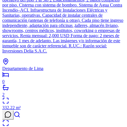
por piso. Cisterna con sistema de bombeo. Sistema de Agua Contra
Incendio–ACI. Infraestructura de Instalaciones Eléctricas y
Sanitarias, operativas. Capacidad de instalar centrales de
comunicación (antenas de telefonía u otras). Cada piso tiene ingreso
independiente, adaptación para oficinas ,talleres, almacén liviano,
showrooms, centros médicos, institutos, coworking o empresas de
servicios. Renta mensual: 2,000 USD Forma de pago: 2 meses de
garantía, 1 mes de adelanto. Las imágenes y/o información de este
inmueble son de carácter referencial. R.UC.: Razón social:
Inversiones Delia S.A.C.
Departamento de Lima
0
2
332.22
m²