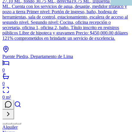
27.10 ML, fondo 30.75 ML, derecha19.75 ML, izquierda 20.65
ML. Cuenta con los servicios de agua, desagüe, medidor trifasico y
pozo a tierra Primer nivel: Portón de ingreso, baño, bodega de
herramientas, sala de control, estacionamiento, escalera de acceso al
segundo nivel. Segundo nivel: Cocina, oficina recepción o
secretaria, oficina 1, oficina 2, baño. Título inscrito en registros
públicos Libre de hipoteca y gravamen Precio: $450,000.00 dólares
121% comprometidos en brindarte un servicio de excelencia.
Puente Piedra, Departamento de Lima
0
0
0
m²
Alquiler