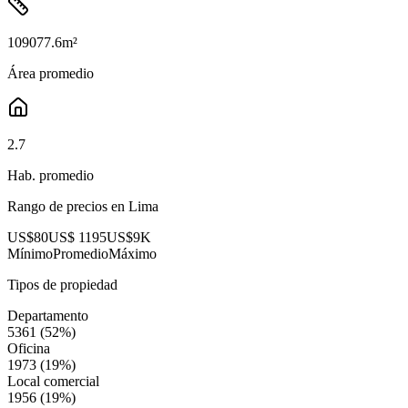
109077.6
m²
Área promedio
2.7
Hab. promedio
Rango de precios en
Lima
US$80
US$ 1195
US$9K
Mínimo
Promedio
Máximo
Tipos de propiedad
Departamento
5361
(
52
%)
Oficina
1973
(
19
%)
Local comercial
1956
(
19
%)