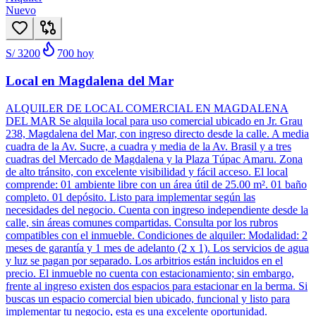
Nuevo
S/ 3200
700
hoy
Local en Magdalena del Mar
ALQUILER DE LOCAL COMERCIAL EN MAGDALENA
DEL MAR Se alquila local para uso comercial ubicado en Jr. Grau
238, Magdalena del Mar, con ingreso directo desde la calle. A media
cuadra de la Av. Sucre, a cuadra y media de la Av. Brasil y a tres
cuadras del Mercado de Magdalena y la Plaza Túpac Amaru. Zona
de alto tránsito, con excelente visibilidad y fácil acceso. El local
comprende: 01 ambiente libre con un área útil de 25.00 m². 01 baño
completo. 01 depósito. Listo para implementar según las
necesidades del negocio. Cuenta con ingreso independiente desde la
calle, sin áreas comunes compartidas. Consulta por los rubros
compatibles con el inmueble. Condiciones de alquiler: Modalidad: 2
meses de garantía y 1 mes de adelanto (2 x 1). Los servicios de agua
y luz se pagan por separado. Los arbitrios están incluidos en el
precio. El inmueble no cuenta con estacionamiento; sin embargo,
frente al ingreso existen dos espacios para estacionar en la berma. Si
buscas un espacio comercial bien ubicado, funcional y listo para
implementar tu negocio, esta es una excelente oportunidad.