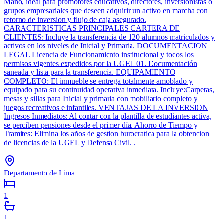
Mano, ideal para promotores educativos, directores, inversionistas o
grupos empresariales que deseen adquirir un activo en marcha con
retorno de inversion y flujo de caja asegurado.
CARACTERISTICAS PRINCIPALES CARTERA DE
CLIENTES: Incluye la transferencia de 120 alumnos matriculados y
activos en los niveles de Inicial y Primaria. DOCUMENTACION
LEGAL Licencia de Funcionamiento institucional y todos los
permisos vigentes expedidos por la UGEL 01. Documentación
saneada y lista para la transferencia. EQUIPAMIENTO
COMPLETO: El inmueble se entrega totalmente amoblado y
equipado para su continuidad operativa inmediata. Incluye:Carpetas,
mesas y sillas para Inicial y primaria con mobiliario completo y
juegos recreativos e infantiles. VENTAJAS DE LA INVERSION
Ingresos Inmediatos: Al contar con la plantilla de estudiantes activa,
se perciben pensiones desde el primer día. Ahorro de Tiempo y
Tramites: Elimina los años de gestion burocratica para la obtencion
de licencias de la UGEL y Defensa Civil. .
Departamento de Lima
1
1