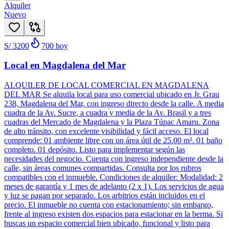
Alquiler
Nuevo
S/ 3200
700
hoy
Local en Magdalena del Mar
ALQUILER DE LOCAL COMERCIAL EN MAGDALENA
DEL MAR Se alquila local para uso comercial ubicado en Jr. Grau
238, Magdalena del Mar, con ingreso directo desde la calle. A media
cuadra de la Av. Sucre, a cuadra y media de la Av. Brasil y a tres
cuadras del Mercado de Magdalena y la Plaza Túpac Amaru. Zona
de alto tránsito, con excelente visibilidad y fácil acceso. El local
comprende: 01 ambiente libre con un área útil de 25.00 m². 01 baño
completo. 01 depósito. Listo para implementar según las
necesidades del negocio. Cuenta con ingreso independiente desde la
calle, sin áreas comunes compartidas. Consulta por los rubros
compatibles con el inmueble. Condiciones de alquiler: Modalidad: 2
meses de garantía y 1 mes de adelanto (2 x 1). Los servicios de agua
y luz se pagan por separado. Los arbitrios están incluidos en el
precio. El inmueble no cuenta con estacionamiento; sin embargo,
frente al ingreso existen dos espacios para estacionar en la berma. Si
buscas un espacio comercial bien ubicado, funcional y listo para