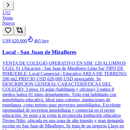
1
/
12
Venta
Nuevo
US$ 620.000
465
hoy
Local - San Juan de Miraflores
VENTA DE COLEGIO OPERATIVO EN SJM 120 ALUMNOS
UGEL 01 Ubicacion : San Juan de Miraflores Lima Sur TIPO DE
INMUEBLE: Local Comercial / Educativo AREA DE TERRENO:
200 mt2 PRECIO USD 620,000 USD negociable Se
DESCRIPCION GENERAL CARACTERÍSTICAS DEL
COLEGIO: 3 pisos 16 aulas (habilitada y oficinas) 3 patios 8
medios baños 01 mino departamento. Todo está habilitado con
inmobiliario educativo. Ideal para colegios, instituciones de
enseñanza, como terreno para proyectos inmobiliarios. Excelente
oportunidad de inversion inmobiliaria y comercial en el sector
educación. Se pone a la venta la reconocida institución educativa
Divino Niño, ubicada en una zona de alto transito y gran demanda
escolar en San Juan de Miraflores. Se trata de un negocio Llave en