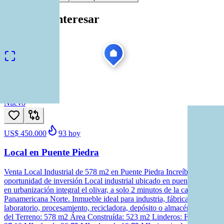
Te puede interesar
Ver todas
1
/
11
Venta
Nuevo
US$ 450.000
93
hoy
Local en Puente Piedra
Venta Local Industrial de 578 m2 en Puente Piedra Increíble
oportunidad de inversión Local industrial ubicado en puente piedra,
en urbanización integral el olivar, a solo 2 minutos de la carretera
Panamericana Norte. Inmueble ideal para industria, fábrica,
laboratorio, procesamiento, recicladora, depósito o almacén. Área
del Terreno: 578 m2 Área Construída: 523 m2 Linderos: Frente