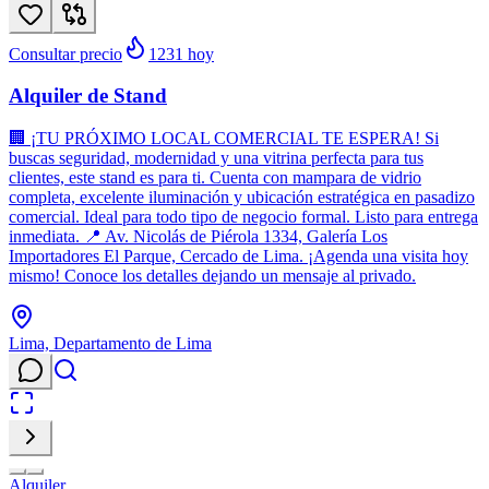
Consultar precio
1231
hoy
Alquiler de Stand
🏢 ¡TU PRÓXIMO LOCAL COMERCIAL TE ESPERA! Si
buscas seguridad, modernidad y una vitrina perfecta para tus
clientes, este stand es para ti. Cuenta con mampara de vidrio
completa, excelente iluminación y ubicación estratégica en pasadizo
comercial. Ideal para todo tipo de negocio formal. Listo para entrega
inmediata. 📍 Av. Nicolás de Piérola 1334, Galería Los
Importadores El Parque, Cercado de Lima. ¡Agenda una visita hoy
mismo! Conoce los detalles dejando un mensaje al privado.
Lima, Departamento de Lima
Alquiler