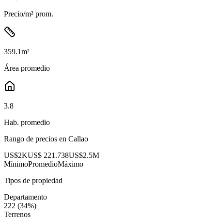
Precio/m² prom.
359.1
m²
Área promedio
3.8
Hab. promedio
Rango de precios en
Callao
US$2K
US$ 221.738
US$2.5M
Mínimo
Promedio
Máximo
Tipos de propiedad
Departamento
222
(
34
%)
Terrenos