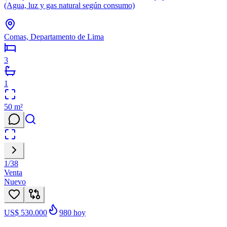
(Agua, luz y gas natural según consumo)
Comas, Departamento de Lima
3
1
50
m²
1
/
38
Venta
Nuevo
US$ 530.000
980
hoy