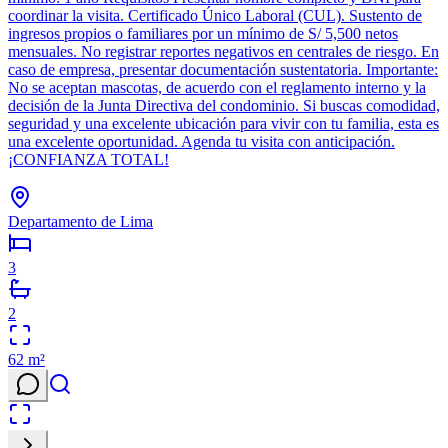
coordinar la visita. Certificado Único Laboral (CUL). Sustento de
ingresos propios o familiares por un mínimo de S/ 5,500 netos
mensuales. No registrar reportes negativos en centrales de riesgo. En
caso de empresa, presentar documentación sustentatoria. Importante:
No se aceptan mascotas, de acuerdo con el reglamento interno y la
decisión de la Junta Directiva del condominio. Si buscas comodidad,
seguridad y una excelente ubicación para vivir con tu familia, esta es
una excelente oportunidad. Agenda tu visita con anticipación.
¡CONFIANZA TOTAL!
Departamento de Lima
3
2
62
m²