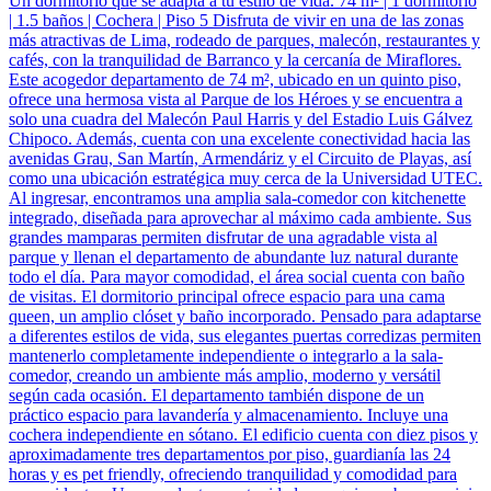
Un dormitorio que se adapta a tu estilo de vida. 74 m² | 1 dormitorio
| 1.5 baños | Cochera | Piso 5 Disfruta de vivir en una de las zonas
más atractivas de Lima, rodeado de parques, malecón, restaurantes y
cafés, con la tranquilidad de Barranco y la cercanía de Miraflores.
Este acogedor departamento de 74 m², ubicado en un quinto piso,
ofrece una hermosa vista al Parque de los Héroes y se encuentra a
solo una cuadra del Malecón Paul Harris y del Estadio Luis Gálvez
Chipoco. Además, cuenta con una excelente conectividad hacia las
avenidas Grau, San Martín, Armendáriz y el Circuito de Playas, así
como una ubicación estratégica muy cerca de la Universidad UTEC.
Al ingresar, encontramos una amplia sala-comedor con kitchenette
integrado, diseñada para aprovechar al máximo cada ambiente. Sus
grandes mamparas permiten disfrutar de una agradable vista al
parque y llenan el departamento de abundante luz natural durante
todo el día. Para mayor comodidad, el área social cuenta con baño
de visitas. El dormitorio principal ofrece espacio para una cama
queen, un amplio clóset y baño incorporado. Pensado para adaptarse
a diferentes estilos de vida, sus elegantes puertas corredizas permiten
mantenerlo completamente independiente o integrarlo a la sala-
comedor, creando un ambiente más amplio, moderno y versátil
según cada ocasión. El departamento también dispone de un
práctico espacio para lavandería y almacenamiento. Incluye una
cochera independiente en sótano. El edificio cuenta con diez pisos y
aproximadamente tres departamentos por piso, guardianía las 24
horas y es pet friendly, ofreciendo tranquilidad y comodidad para