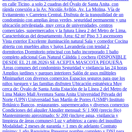
en calle Ticino, a solo 2 cuadras del Óvalo de Santa Anita, con
rápida conexión a la Av. Nicolás Ayllón, Av. La Molina, Vía de
Evitamiento y Carretera Central. Disfruta de la tranquilidad de un
condominio con amplias áreas verdes, seguridad permanente y una
ubicación privilegiada, muy cerca de universidades, centros
comerciales, supermercados y la futura Línea 2 del Metro de Lima.
Características del departamento Área: 62 m² Piso 3 3 ascensores
Vista exterior Excelente iluminación natural Sala y comedor Cocina
abierta con muebles altos y bajos Lavandería con tendal 2
dormitorios Dormitorio principal con baño incorporado 1 baño
completo adicional Gas Natural Cálidda 1 cochera (DISPONIBLE
DESDE EL 21.08.2026) SE ACEPTA MASCOTA PEQUEÑA
Áreas comunes del condominio Seguridad y vigilancia las 24 horas
Amplios jardines y parques interiores Salón de usos múltiples
Minimarket con diversos comercios Espacios seguros para que los
niños jueguen y las familias disfruten Ubicación estratégica Muy
cerca de: Óvalo de Santa Anita Estación de la Línea 2 del Metro de
Lima Makro Mall Aventura Santa Anita Universidad Privada del
Norte (UPN) Universidad San Martín de Porres (USMP) Instituto
Británico Bancos, restaurantes, supermercados y diversos comercios
Condiciones del alquiler Alquiler mensual: S/ 1,900 (precio fijo)
Mantenimiento aproximado: S/ 200 (incluye agua, vigilancia y
limpieza de áreas comunes) Luz y arbitrios: a cargo del inquilino
Modalidad: 2 meses de garantía + 1 mes de adelanto Contrato
mínimo: 1 año Requisitos Presentar nombre completo y DNI para