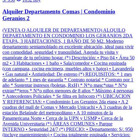
Alquiler Departamento Comas | Condominio
Geranios 2
(VENTA O ALQUILER DE DEPARTAMENTO) ALQUILO
DEPARTAMENTO EN CONDOMINIO LOS GERANIOS 2DA
ETAPA, 3 HABITACIONES, 1 BAÑO DE 50 M2. Moderno
departamento semiamoblado en excelente ubicación, ideal para vivir
con comodidad, seguridad y tranquilidad. Agenda tu visita y
enamórate de tu próximo hogar. (*) Descripción: • Piso 04 • Área 50
m2 • 3 Habitaciones • 1 baño • Sala/comedor • Cocina equipada
(con campana, cocina encimera, muebles altos y bajos) • Lavandería
• Gas natural • Antigüedad: De estreno (*) REQUISITOS: * 1 mes
de adelanto * 1 mes de garantía * Contrato notarial * Contrato por 1
año * Sustentar ingresos (boletas, RxH) * N*o masc*otas * N*o
extran**jeros * N*o niños menores de 8 años * Máximo 4 personas
* Antecedentes Policiales * Se filtra en Infocorp (*) UBICACION
Y REFERENCIAS: • Condominio Los Geranios 2da etapa • A 2
cuadras del mall de Comas y Mercado Unicachi • A 3 cuadras de la
estación Belaúnde del metropolitano • A 10 minutos de la
Panamericana Norte • Cerca de la UPN y USMP • Cerca de la
Avenida Universitaria (*) ÁREAS COMUNES • Parque
INTERNO • Seguridad 24/7 (*) PRECIO: • Departamento: S/. 950
(incluye mantenimiento) • Cocina totalmente equipada • Servicios: