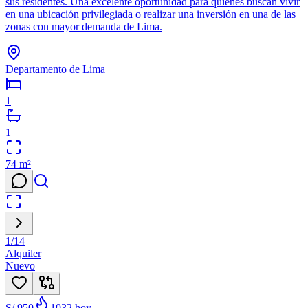
sus residentes. Una excelente oportunidad para quienes buscan vivir
en una ubicación privilegiada o realizar una inversión en una de las
zonas con mayor demanda de Lima.
Departamento de Lima
1
1
74
m²
1
/
14
Alquiler
Nuevo
S/ 950
1032
hoy