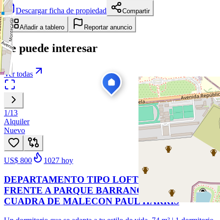
Descargar ficha de propiedad
Compartir
Añadir a tablero
Reportar anuncio
Te puede interesar
Ver todas
1
/
13
Alquiler
Nuevo
US$ 800
1027
hoy
DEPARTAMENTO TIPO LOFT EN ALQUILER
FRENTE A PARQUE BARRANCO A UNA
CUADRA DE MALECON PAUL HARRIS