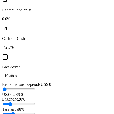
Rentabilidad bruta
0.0
%
Cash-on-Cash
-42.3
%
Break-even
+10 años
Renta mensual esperada
US$ 0
US$ 0
US$ 0
Enganche
20
%
Tasa anual
8
%