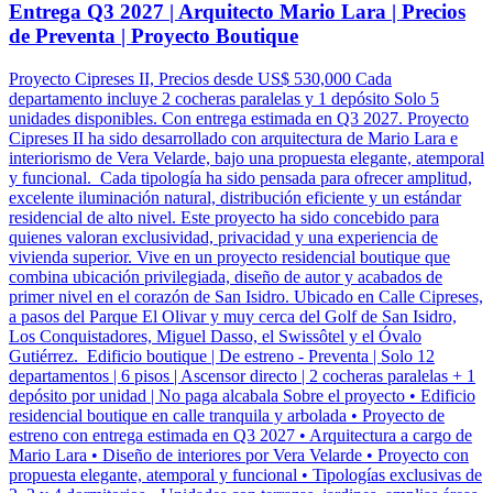
Entrega Q3 2027 | Arquitecto Mario Lara | Precios
de Preventa | Proyecto Boutique
Proyecto Cipreses II, Precios desde US$ 530,000 Cada
departamento incluye 2 cocheras paralelas y 1 depósito Solo 5
unidades disponibles. Con entrega estimada en Q3 2027. Proyecto
Cipreses II ha sido desarrollado con arquitectura de Mario Lara e
interiorismo de Vera Velarde, bajo una propuesta elegante, atemporal
y funcional. Cada tipología ha sido pensada para ofrecer amplitud,
excelente iluminación natural, distribución eficiente y un estándar
residencial de alto nivel. Este proyecto ha sido concebido para
quienes valoran exclusividad, privacidad y una experiencia de
vivienda superior. Vive en un proyecto residencial boutique que
combina ubicación privilegiada, diseño de autor y acabados de
primer nivel en el corazón de San Isidro. Ubicado en Calle Cipreses,
a pasos del Parque El Olivar y muy cerca del Golf de San Isidro,
Los Conquistadores, Miguel Dasso, el Swissôtel y el Óvalo
Gutiérrez. Edificio boutique | De estreno - Preventa | Solo 12
departamentos | 6 pisos | Ascensor directo | 2 cocheras paralelas + 1
depósito por unidad | No paga alcabala Sobre el proyecto • Edificio
residencial boutique en calle tranquila y arbolada • Proyecto de
estreno con entrega estimada en Q3 2027 • Arquitectura a cargo de
Mario Lara • Diseño de interiores por Vera Velarde • Proyecto con
propuesta elegante, atemporal y funcional • Tipologías exclusivas de