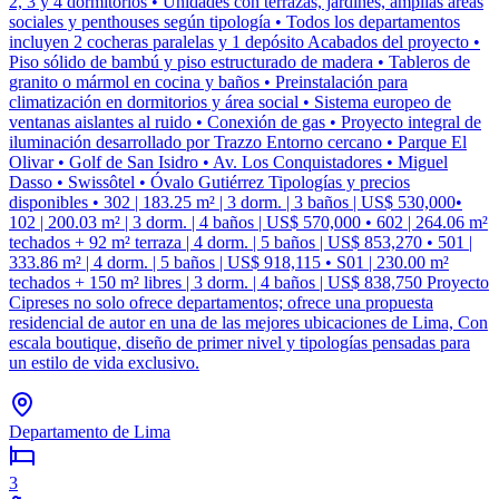
2, 3 y 4 dormitorios • Unidades con terrazas, jardines, amplias áreas
sociales y penthouses según tipología • Todos los departamentos
incluyen 2 cocheras paralelas y 1 depósito Acabados del proyecto •
Piso sólido de bambú y piso estructurado de madera • Tableros de
granito o mármol en cocina y baños • Preinstalación para
climatización en dormitorios y área social • Sistema europeo de
ventanas aislantes al ruido • Conexión de gas • Proyecto integral de
iluminación desarrollado por Trazzo Entorno cercano • Parque El
Olivar • Golf de San Isidro • Av. Los Conquistadores • Miguel
Dasso • Swissôtel • Óvalo Gutiérrez Tipologías y precios
disponibles • 302 | 183.25 m² | 3 dorm. | 3 baños | US$ 530,000•
102 | 200.03 m² | 3 dorm. | 4 baños | US$ 570,000 • 602 | 264.06 m²
techados + 92 m² terraza | 4 dorm. | 5 baños | US$ 853,270 • 501 |
333.86 m² | 4 dorm. | 5 baños | US$ 918,115 • S01 | 230.00 m²
techados + 150 m² libres | 3 dorm. | 4 baños | US$ 838,750 Proyecto
Cipreses no solo ofrece departamentos; ofrece una propuesta
residencial de autor en una de las mejores ubicaciones de Lima, Con
escala boutique, diseño de primer nivel y tipologías pensadas para
un estilo de vida exclusivo.
Departamento de Lima
3