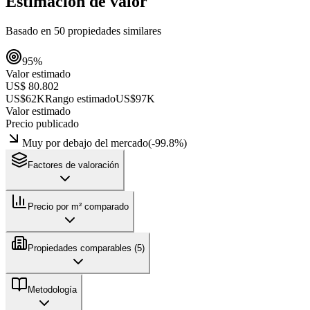
Estimación de valor
Basado en
50
propiedades similares
95
%
Valor estimado
US$ 80.802
US$62K
Rango estimado
US$97K
Valor estimado
Precio publicado
Muy por debajo del mercado
(
-99.8
%)
Factores de valoración
Precio por m² comparado
Propiedades comparables (
5
)
Metodología