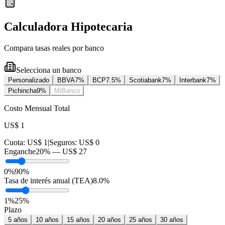
Calculadora Hipotecaria
Compara tasas reales por banco
Selecciona un banco
Personalizado
BBVA
7
%
BCP
7.5
%
Scotiabank
7
%
Interbank
7
%
Pichincha
9
%
MiBanco
Costo Mensual Total
US$ 1
Cuota:
US$ 1
|
Seguros:
US$ 0
Enganche
20
% —
US$ 27
0%
90%
Tasa de interés anual (TEA)
8.0
%
1
%
25
%
Plazo
5
años
10
años
15
años
20
años
25
años
30
años