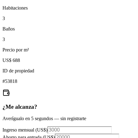
Habitaciones
3
Baños
3
Precio por m²
US$ 688
ID de propiedad
#
53818
¿Me alcanza?
Averígualo en 5 segundos — sin registrarte
Ingreso mensual (
US$
)
Ahorro para entrada (
US$
)