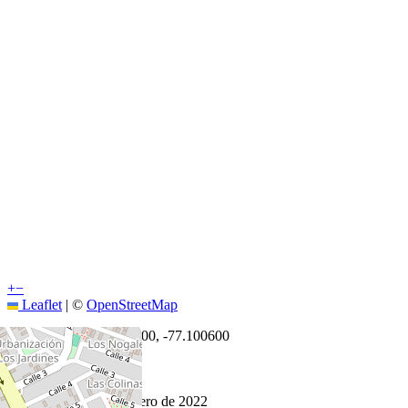
+
−
Leaflet
|
©
OpenStreetMap
Coordenadas:
-11.998300
,
-77.100600
Cómo llegar
Publicado 28 de enero de 2022