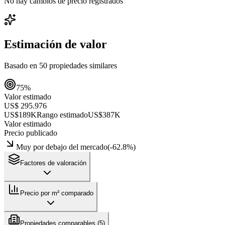
No hay cambios de precio registrados
Estimación de valor
Basado en
50
propiedades similares
75
%
Valor estimado
US$ 295.976
US$189K
Rango estimado
US$387K
Valor estimado
Precio publicado
Muy por debajo del mercado
(
-62.8
%)
Factores de valoración
Precio por m² comparado
Propiedades comparables (
5
)