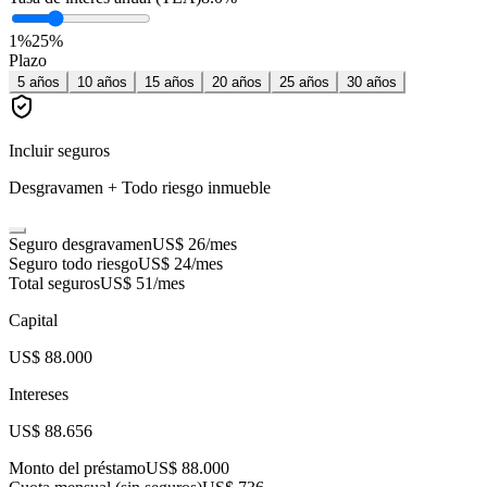
1
%
25
%
Plazo
5
años
10
años
15
años
20
años
25
años
30
años
Incluir seguros
Desgravamen + Todo riesgo inmueble
Seguro desgravamen
US$ 26
/mes
Seguro todo riesgo
US$ 24
/mes
Total seguros
US$ 51
/mes
Capital
US$ 88.000
Intereses
US$ 88.656
Monto del préstamo
US$ 88.000