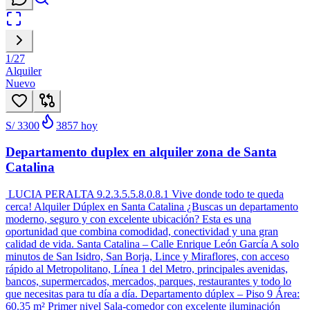
1
/
27
Alquiler
Nuevo
S/ 3300
3857
hoy
Departamento duplex en alquiler zona de Santa
Catalina
LUCIA PERALTA 9.2.3.5.5.8.0.8.1 Vive donde todo te queda
cerca! Alquiler Dúplex en Santa Catalina ¿Buscas un departamento
moderno, seguro y con excelente ubicación? Esta es una
oportunidad que combina comodidad, conectividad y una gran
calidad de vida. Santa Catalina – Calle Enrique León García A solo
minutos de San Isidro, San Borja, Lince y Miraflores, con acceso
rápido al Metropolitano, Línea 1 del Metro, principales avenidas,
bancos, supermercados, mercados, parques, restaurantes y todo lo
que necesitas para tu día a día. Departamento dúplex – Piso 9 Área:
60.35 m² Primer nivel Sala-comedor con excelente iluminación