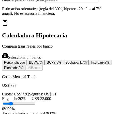
Estimación orientativa (regla del 30%
, hipoteca 20 años al 7%
anual
). No es asesoría financiera.
Calculadora Hipotecaria
Compara tasas reales por banco
Selecciona un banco
Personalizado
BBVA
7
%
BCP
7.5
%
Scotiabank
7
%
Interbank
7
%
Pichincha
9
%
MiBanco
Costo Mensual Total
US$ 787
Cuota:
US$ 736
|
Seguros:
US$ 51
Enganche
20
% —
US$ 22.000
0%
90%
Tasa de interés anual (TEA)
8.0
%