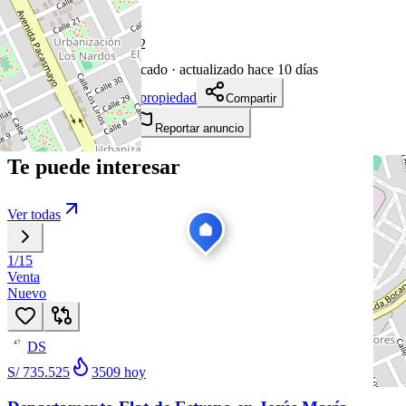
18
visitas
28 de enero de 2022
1651
días en el mercado
· actualizado hace 10 días
Descargar ficha de propiedad
Compartir
Añadir a tablero
Reportar anuncio
Te puede interesar
Ver todas
1
/
15
Venta
Nuevo
DS
47
S/ 735.525
3509
hoy