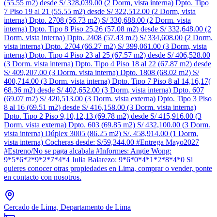
(55.55 m2) desde S/ 328,039.00 (2 Dorm, vista interna) Dpto. Tipo
7 Piso 19 al 21 (55.55 m2) desde S/ 322,512.00 (2 Dorm, vista
interna) Dpto. 2708 (56.73 m2) S/ 330,688.00 (2 Dorm. vista
interna) Dpto. Tipo 8 Piso 25,26 (57.08 m2) desde S/ 332,648.00 (2
Dorm. vista interna) Dpto. 2408 (57.43 m2) S/ 334,608.00 (2 Dorm.
vista interna) Dpto. 2704 (66.27 m2) S/ 399,061.00 (3 Dorm, vista
interna) Dpto. Tipo 4 Piso 23 al 25 (67.57 m2) desde S/ 406,528.00
(3 Dorm. vista interna) Dpto. Tipo 4 Piso 18 al 22 (67.87 m2) desde
S/ 409,207.00 (3 Dorm. vista interna) Dpto. 1808 (68.02 m2) S/
400,714.00 (3 Dorm. vista interna) Dpto. Tipo 7 Piso 8 al 14,16,17(
68.36 m2) desde S/ 402,652.00 (3 Dorm, vista interna) Dpto. 607
(69.07 m2) S/ 420,513.00 (3 Dorm. vista externa) Dpto. Tipo 3 Piso
8 al 16 (69.51 m2) desde S/ 416,158.00 (3 Dorm. vista interna)
Dpto. Tipo 2 Piso 9,10,12,13 (69.78 m2) desde S/ 415,916.00 (3
Dorm. vista externa) Dpto. 603 (69.85 m2) S/ 432,100.00 (3 Dorm.
vista interna) Dúplex 3005 (86.25 m2) S/. 458,914.00 (1 Dorm,
vista interna) Cocheras desde: S/59,344.00 #Entrega Mayo2027
#Estreno/No se paga alcabala #Informes: Angie Wong:
9*5*6*2*9*2*7*4*4 Julia Balarezo: 9*6*0*4*1*2*8*4*0 Si
quieres conocer otras propiedades en Lima, comprar o vender, ponte
en contacto con nosotros.
Cercado de Lima, Departamento de Lima