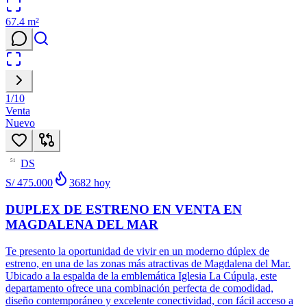
67.4
m²
1
/
10
Venta
Nuevo
DS
51
S/ 475.000
3682
hoy
DUPLEX DE ESTRENO EN VENTA EN
MAGDALENA DEL MAR
Te presento la oportunidad de vivir en un moderno dúplex de
estreno, en una de las zonas más atractivas de Magdalena del Mar.
Ubicado a la espalda de la emblemática Iglesia La Cúpula, este
departamento ofrece una combinación perfecta de comodidad,
diseño contemporáneo y excelente conectividad, con fácil acceso a