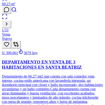
60.23
m²
1
/
33
Venta
Nuevo
S/ 399.061
3679
hoy
DEPARTAMENTO EN VENTA DE 3
HABITACIONES EN SANTA BEATRIZ
Departamento de 66.27 mt2 que cuenta con sala comedor vista
interna, cocina estilo americana con lavandería integrada, un
dormitorio principal con closet y baño incorporado, dos habitaciones
secundarias y un baño completo.Cada departamento cuenta con
áreas iluminadas y buena ventilación, con excelentes acabados:
pisos porcelanatos y laminados de alto tránsito, cocina kitchenette
con mesa de granito, reposteros altos y bajos de melamina,