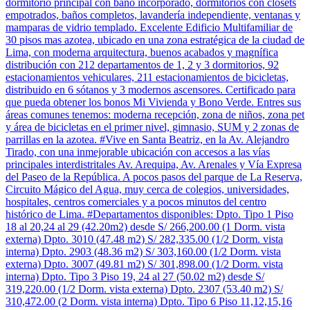
dormitorio principal con baño incorporado, dormitorios con closets
empotrados, baños completos, lavandería independiente, ventanas y
mamparas de vidrio templado. Excelente Edificio Multifamiliar de
30 pisos mas azotea, ubicado en una zona estratégica de la ciudad de
Lima, con moderna arquitectura, buenos acabados y magnífica
distribución con 212 departamentos de 1, 2 y 3 dormitorios, 92
estacionamientos vehiculares, 211 estacionamientos de bicicletas,
distribuido en 6 sótanos y 3 modernos ascensores. Certificado para
que pueda obtener los bonos Mi Vivienda y Bono Verde. Entres sus
áreas comunes tenemos: moderna recepción, zona de niños, zona pet
y área de bicicletas en el primer nivel, gimnasio, SUM y 2 zonas de
parrillas en la azotea. #Vive en Santa Beatriz, en la Av. Alejandro
Tirado, con una inmejorable ubicación con accesos a las vías
principales interdistritales Av. Arequipa, Av. Arenales y Vía Expresa
del Paseo de la República. A pocos pasos del parque de La Reserva,
Circuito Mágico del Agua, muy cerca de colegios, universidades,
hospitales, centros comerciales y a pocos minutos del centro
histórico de Lima. #Departamentos disponibles: Dpto. Tipo 1 Piso
18 al 20,24 al 29 (42.20m2) desde S/ 266,200.00 (1 Dorm. vista
externa) Dpto. 3010 (47.48 m2) S/ 282,335.00 (1/2 Dorm. vista
interna) Dpto. 2903 (48.36 m2) S/ 303,160.00 (1/2 Dorm. vista
externa) Dpto. 3007 (49.81 m2) S/ 301,898.00 (1/2 Dorm. vista
interna) Dpto. Tipo 3 Piso 19, 24 al 27 (50.02 m2) desde S/
319,220.00 (1/2 Dorm. vista externa) Dpto. 2307 (53.40 m2) S/
310,472.00 (2 Dorm. vista interna) Dpto. Tipo 6 Piso 11,12,15,16