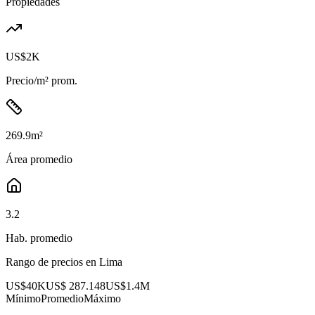
Propiedades
US$2K
Precio/m² prom.
269.9
m²
Área promedio
3.2
Hab. promedio
Rango de precios en
Lima
US$40K
US$ 287.148
US$1.4M
Mínimo
Promedio
Máximo