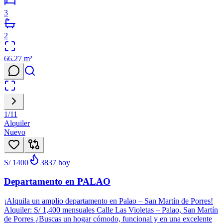
3
2
66.27
m²
1
/
11
Alquiler
Nuevo
S/ 1400
3837
hoy
Departamento en PALAO
¡Alquila un amplio departamento en Palao – San Martín de Porres!
Alquiler: S/ 1,400 mensuales Calle Las Violetas – Palao, San Martín
de Porres ¿Buscas un hogar cómodo, funcional y en una excelente