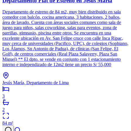
Departamento Flat de Estreno en Jesús María
Departamento de estreno de 84 m2, muy bien distribuido en sala
comedor con balcón, cocina americana, 3 habitaciones, 2 baños,
área de lavado. Cuenta con áreas sociales comunes como sala de
juego para niños, salas coworking, salas para eventos, zona de
parrillas, gimnasio, piscina entre otros. Se encuentra en una
excelente ubicación en Av. San Felipe cruce con calle Inca Ripac,
muy cerca de universidades (Pacifico, UPC), de colegios (Sophiano,
Los Álamos, Sn Antonio de Padua), de clínicas (San Felipe, El
Golf), de centros comerciales (Real Plaza Salaverry, Plaza San
Miguel) ** El dpto. se vende en conjunto con 1 estacionamiento
interno e independizado de 12m2 tiene un precio S/ 55,000
Jesús María, Departamento de Lima
3
2
84
m²