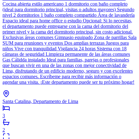
Cocina abierta estilo americano 1 dormitorio con baño completo
(ideal para dormitorio principal, visitas o adultos mayores) Segundo
nivel 2 dormitorios 1 baño completo compartido Área de lavandería
Espacio ideal para home office o estudio Opcional: Si lo necesitas,
el departamento puede entregarse con la cama del dormitorio del
primer nivel y la cama del dormitorio principal, sin costo adicional.
Exclusivas áreas comunes Gimnasio equipado Zona de parrillas Sala
SUM para reuniones y eventos Dos amplias terrazas Juegos para
niños Vive con tranquilidad Vigilancia 24 horas Sistema con 18
cámaras de seguridad Limpieza permanente de las áreas comunes
Gas Cálidda instalado Ideal para familias, parejas o profesionales
que buscan vivir en una de las zonas con mejor conectividad de
Lima, disfrutando de un edificio moderno, seguro y con excelentes
espacios comunes. Escríbeme para recibir más información o
agendar una visita. ¡Este departamento puede ser tu próximo hogar!
Santa Catalina, Departamento de Lima
3
2