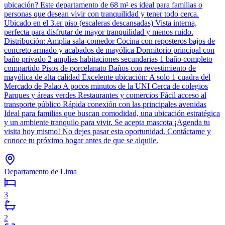
ubicación? Este departamento de 68 m² es ideal para familias o
personas que desean vivir con tranquilidad y tener todo cerca.
Ubicado en el 3.er piso (escaleras descansadas) Vista interna,
perfecta para disfrutar de mayor tranquilidad y menos ruido.
Distribución: Amplia sala-comedor Cocina con reposteros bajos de
concreto armado y acabados de mayólica Dormitorio principal con
baño privado 2 amplias habitaciones secundarias 1 baño completo
compartido Pisos de porcelanato Baños con revestimiento de
mayólica de alta calidad Excelente ubicación: A solo 1 cuadra del
Mercado de Palao A pocos minutos de la UNI Cerca de colegios
Parques y áreas verdes Restaurantes y comercios Fácil acceso al
transporte público Rápida conexión con las principales avenidas
Ideal para familias que buscan comodidad, una ubicación estratégica
y un ambiente tranquilo para vivir. Se acepta mascota ¡Agenda tu
visita hoy mismo! No dejes pasar esta oportunidad. Contáctame y
conoce tu próximo hogar antes de que se alquile.
Departamento de Lima
3
2