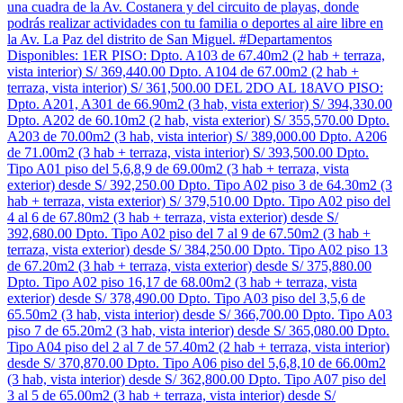
una cuadra de la Av. Costanera y del circuito de playas, donde
podrás realizar actividades con tu familia o deportes al aire libre en
la Av. La Paz del distrito de San Miguel. #Departamentos
Disponibles: 1ER PISO: Dpto. A103 de 67.40m2 (2 hab + terraza,
vista interior) S/ 369,440.00 Dpto. A104 de 67.00m2 (2 hab +
terraza, vista interior) S/ 361,500.00 DEL 2DO AL 18AVO PISO:
Dpto. A201, A301 de 66.90m2 (3 hab, vista exterior) S/ 394,330.00
Dpto. A202 de 60.10m2 (2 hab, vista exterior) S/ 355,570.00 Dpto.
A203 de 70.00m2 (3 hab, vista interior) S/ 389,000.00 Dpto. A206
de 71.00m2 (3 hab + terraza, vista interior) S/ 393,500.00 Dpto.
Tipo A01 piso del 5,6,8,9 de 69.00m2 (3 hab + terraza, vista
exterior) desde S/ 392,250.00 Dpto. Tipo A02 piso 3 de 64.30m2 (3
hab + terraza, vista exterior) S/ 379,510.00 Dpto. Tipo A02 piso del
4 al 6 de 67.80m2 (3 hab + terraza, vista exterior) desde S/
392,680.00 Dpto. Tipo A02 piso del 7 al 9 de 67.50m2 (3 hab +
terraza, vista exterior) desde S/ 384,250.00 Dpto. Tipo A02 piso 13
de 67.20m2 (3 hab + terraza, vista exterior) desde S/ 375,880.00
Dpto. Tipo A02 piso 16,17 de 68.00m2 (3 hab + terraza, vista
exterior) desde S/ 378,490.00 Dpto. Tipo A03 piso del 3,5,6 de
65.50m2 (3 hab, vista interior) desde S/ 366,700.00 Dpto. Tipo A03
piso 7 de 65.20m2 (3 hab, vista interior) desde S/ 365,080.00 Dpto.
Tipo A04 piso del 2 al 7 de 57.40m2 (2 hab + terraza, vista interior)
desde S/ 370,870.00 Dpto. Tipo A06 piso del 5,6,8,10 de 66.00m2
(3 hab, vista interior) desde S/ 362,800.00 Dpto. Tipo A07 piso del
3 al 5 de 65.00m2 (3 hab + terraza, vista interior) desde S/