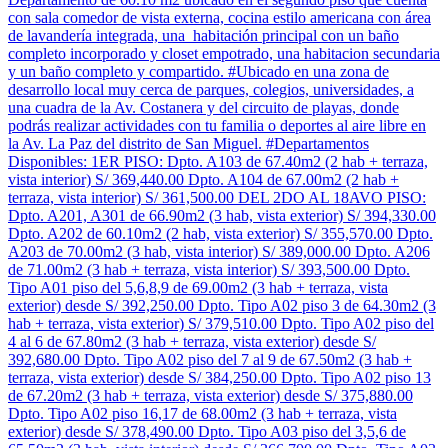
con sala comedor de vista externa, cocina estilo americana con área
de lavandería integrada, una habitación principal con un baño
completo incorporado y closet empotrado, una habitacion secundaria
y un baño completo y compartido. #Ubicado en una zona de
desarrollo local muy cerca de parques, colegios, universidades, a
una cuadra de la Av. Costanera y del circuito de playas, donde
podrás realizar actividades con tu familia o deportes al aire libre en
la Av. La Paz del distrito de San Miguel. #Departamentos
Disponibles: 1ER PISO: Dpto. A103 de 67.40m2 (2 hab + terraza,
vista interior) S/ 369,440.00 Dpto. A104 de 67.00m2 (2 hab +
terraza, vista interior) S/ 361,500.00 DEL 2DO AL 18AVO PISO:
Dpto. A201, A301 de 66.90m2 (3 hab, vista exterior) S/ 394,330.00
Dpto. A202 de 60.10m2 (2 hab, vista exterior) S/ 355,570.00 Dpto.
A203 de 70.00m2 (3 hab, vista interior) S/ 389,000.00 Dpto. A206
de 71.00m2 (3 hab + terraza, vista interior) S/ 393,500.00 Dpto.
Tipo A01 piso del 5,6,8,9 de 69.00m2 (3 hab + terraza, vista
exterior) desde S/ 392,250.00 Dpto. Tipo A02 piso 3 de 64.30m2 (3
hab + terraza, vista exterior) S/ 379,510.00 Dpto. Tipo A02 piso del
4 al 6 de 67.80m2 (3 hab + terraza, vista exterior) desde S/
392,680.00 Dpto. Tipo A02 piso del 7 al 9 de 67.50m2 (3 hab +
terraza, vista exterior) desde S/ 384,250.00 Dpto. Tipo A02 piso 13
de 67.20m2 (3 hab + terraza, vista exterior) desde S/ 375,880.00
Dpto. Tipo A02 piso 16,17 de 68.00m2 (3 hab + terraza, vista
exterior) desde S/ 378,490.00 Dpto. Tipo A03 piso del 3,5,6 de