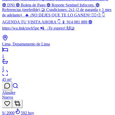
🔴 DNI 🔴 Boleta de Pago 🔴 Reporte Sentinel Infocorp. 🔴
Referencias (preferible) 🤝 Condiciones: 2x1 (2 de garantía y 1 mes
de adelanto) 🔥 ¡NO DEJES QUE TE LO GANEN! 🏃‍♂️💨 👇
AGENDA TU VISITA AHORA 👇 📱 914 081 889 🟢
https://wa.link/uwh5pe 📲 ¡Te espero! 🙌🤝
Lima, Departamento de Lima
1
1
45
m²
Alquiler
Nuevo
S/ 2000
592
hoy