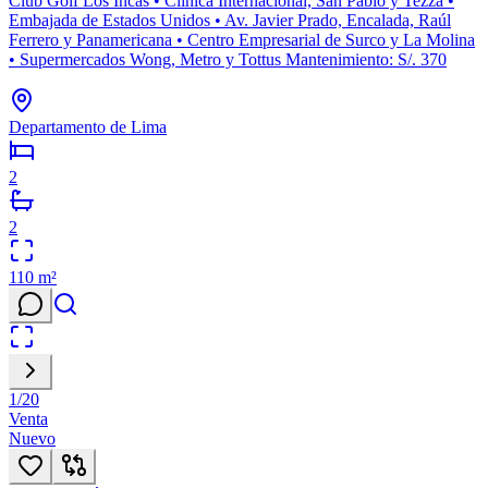
Club Golf Los Incas • Clínica Internacional, San Pablo y Tezza •
Embajada de Estados Unidos • Av. Javier Prado, Encalada, Raúl
Ferrero y Panamericana • Centro Empresarial de Surco y La Molina
• Supermercados Wong, Metro y Tottus Mantenimiento: S/. 370
Departamento de Lima
2
2
110
m²
1
/
20
Venta
Nuevo