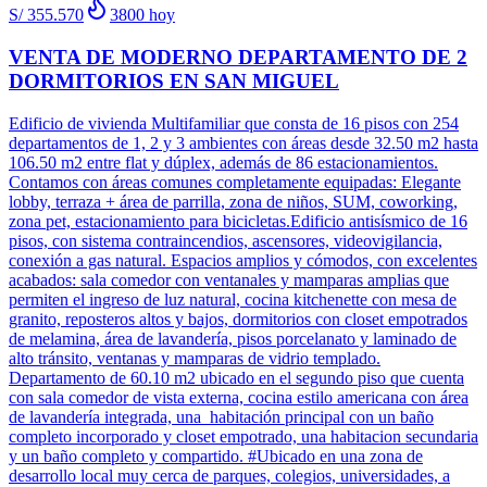
S/ 355.570
3800
hoy
VENTA DE MODERNO DEPARTAMENTO DE 2
DORMITORIOS EN SAN MIGUEL
Edificio de vivienda Multifamiliar que consta de 16 pisos con 254
departamentos de 1, 2 y 3 ambientes con áreas desde 32.50 m2 hasta
106.50 m2 entre flat y dúplex, además de 86 estacionamientos.
Contamos con áreas comunes completamente equipadas: Elegante
lobby, terraza + área de parrilla, zona de niños, SUM, coworking,
zona pet, estacionamiento para bicicletas.Edificio antisísmico de 16
pisos, con sistema contraincendios, ascensores, videovigilancia,
conexión a gas natural. Espacios amplios y cómodos, con excelentes
acabados: sala comedor con ventanales y mamparas amplias que
permiten el ingreso de luz natural, cocina kitchenette con mesa de
granito, reposteros altos y bajos, dormitorios con closet empotrados
de melamina, área de lavandería, pisos porcelanato y laminado de
alto tránsito, ventanas y mamparas de vidrio templado.
Departamento de 60.10 m2 ubicado en el segundo piso que cuenta
con sala comedor de vista externa, cocina estilo americana con área
de lavandería integrada, una habitación principal con un baño
completo incorporado y closet empotrado, una habitacion secundaria
y un baño completo y compartido. #Ubicado en una zona de
desarrollo local muy cerca de parques, colegios, universidades, a