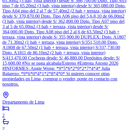
65.50m2 (3 hab, vista interior) desde S/ 366,700.00 Dpto. Tipo A03
piso 7 de 65.20m2 (3 hab, vista interior) desde S/ 365,080.00 Dpto.
Tipo A04 piso del 2 al 7 de 57.40m2 (2 hab + terraza, vista interior)
desde S/ 370,870.00 Dpto. Tipo A06 piso del 5,6,8,10 de 66.00m2
(3 hab, vista interior) desde S/ 362,800.00 Dpto. Tipo A07 piso del
3 al 5 de 65.00m2 (3 hab + terraza, vista interior) desde S/
364,000.00 Dpto. Tipo A08 piso del 2 al 6 de 63.50m2 (3 hab +
terraza, vista interior) desde S/ 355,900.00 DUPLEX: Dpto. A1807
de 71.30m2 (1 hab + terraza, vista interior) S/351,510.00 Dpto.
A1808 de 67.50m2 (1 hab + terraza, vista interior) S/337,730.00
Dpto. A1811 de 86.10m2 (2 hab + terraza, vista interior)
S/413,470.00 Cocheras desde: S/ 46,880.00 Depósitos desde: S/
15,600.00 #No se paga alcabala/Estreno #Entrega Agosto 2026
#INFORMES: Angie Wong: *9*5*6*2*9*2*7*4*4* Julia
Balarezo: *9*6*0*4*1*2*8*4*0* Si quieres conocer otras
propiedades en Lima, comprar o vender, ponte en contacto con
nosotros.
Departamento de Lima
2
2