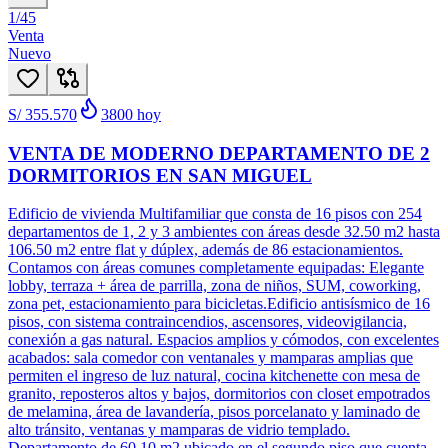
1
/
45
Venta
Nuevo
S/ 355.570
3800
hoy
VENTA DE MODERNO DEPARTAMENTO DE 2
DORMITORIOS EN SAN MIGUEL
Edificio de vivienda Multifamiliar que consta de 16 pisos con 254
departamentos de 1, 2 y 3 ambientes con áreas desde 32.50 m2 hasta
106.50 m2 entre flat y dúplex, además de 86 estacionamientos.
Contamos con áreas comunes completamente equipadas: Elegante
lobby, terraza + área de parrilla, zona de niños, SUM, coworking,
zona pet, estacionamiento para bicicletas.Edificio antisísmico de 16
pisos, con sistema contraincendios, ascensores, videovigilancia,
conexión a gas natural. Espacios amplios y cómodos, con excelentes
acabados: sala comedor con ventanales y mamparas amplias que
permiten el ingreso de luz natural, cocina kitchenette con mesa de
granito, reposteros altos y bajos, dormitorios con closet empotrados
de melamina, área de lavandería, pisos porcelanato y laminado de
alto tránsito, ventanas y mamparas de vidrio templado.
Departamento de 60.10 m2 ubicado en el segundo piso que cuenta