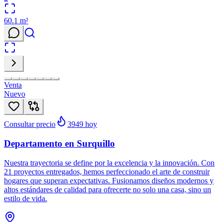
60.1
m²
Venta
Nuevo
Consultar precio
3949
hoy
Departamento en Surquillo
Nuestra trayectoria se define por la excelencia y la innovación. Con
21 proyectos entregados, hemos perfeccionado el arte de construir
hogares que superan expectativas. Fusionamos diseños modernos y
altos estándares de calidad para ofrecerte no solo una casa, sino un
estilo de vida.