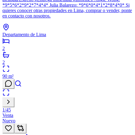
*9*5*6*2*9*2*7*4*4* Julia Balarezo: *9*6*0*4*1*2*8*4*0* Si
quieres conocer otras propiedades en Lima, comprar o vender, ponte
en contacto con nosotros.
Departamento de Lima
2
2
90
m²
1
/
45
Venta
Nuevo