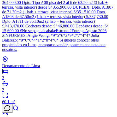
364,000.00 Dpto. Tipo A08 piso del 2 al 6 de 63.50m2 (3 hab +
terraza, vista interior) desde S/ 355,900.00 DUPLEX: Dpto. A1807
de 71.30m2 (1 hab + terraza, vista interior) S/351,510.00 Dpto.
A1808 de 67.50m2 (1 hab + terraza, vista interior) S/337,730.00
Dpto. A1811 de 86.10m2 (2 hab + terraza, vista interior)
S/413,470.00 Cocheras desde: S/ 46,880.00 Depósitos desde: S/
15,600.00 #No se paga alcabala/Estreno #Entrega Agosto 2026
#INFORMES: Angie Wong: *9*5*6*2*9*2*7*4*4* Julia
Balarezo: *9*6*0*4*1*2*8*4*0* Si quieres conocer otras
propiedades en Lima, comprar o vender, ponte en contacto con
nosotros.
Departamento de Lima
2
2
60.1
m²