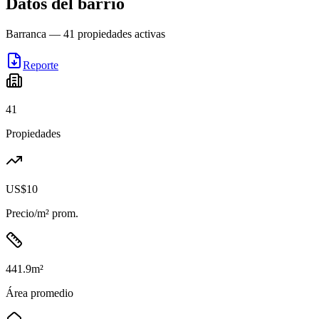
Datos del barrio
Barranca
—
41
propiedades activas
Reporte
41
Propiedades
US$10
Precio/m² prom.
441.9
m²
Área promedio