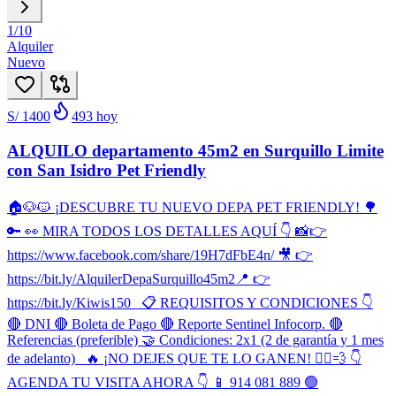
1
/
10
Alquiler
Nuevo
S/ 1400
493
hoy
ALQUILO departamento 45m2 en Surquillo Limite
con San Isidro Pet Friendly
🏠🐶🐱 ¡DESCUBRE TU NUEVO DEPA PET FRIENDLY! 🌳
🔑 👀 MIRA TODOS LOS DETALLES AQUÍ 👇 📸👉
https://www.facebook.com/share/19H7dFbE4n/ 🎥 👉
https://bit.ly/AlquilerDepaSurquillo45m2 ​📍 👉
https://bit.ly/Kiwis150 📋 REQUISITOS Y CONDICIONES 👇
🔴 DNI 🔴 Boleta de Pago 🔴 Reporte Sentinel Infocorp. 🔴
Referencias (preferible) 🤝 Condiciones: 2x1 (2 de garantía y 1 mes
de adelanto) 🔥 ¡NO DEJES QUE TE LO GANEN! 🏃‍♂️💨 👇
AGENDA TU VISITA AHORA 👇 📱 914 081 889 🟢