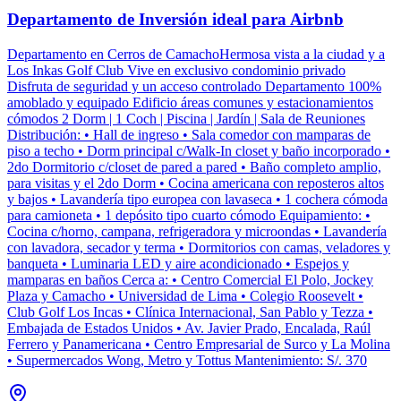
Departamento de Inversión ideal para Airbnb
Departamento en Cerros de CamachoHermosa vista a la ciudad y a
Los Inkas Golf Club Vive en exclusivo condominio privado
Disfruta de seguridad y un acceso controlado Departamento 100%
amoblado y equipado Edificio áreas comunes y estacionamientos
cómodos 2 Dorm | 1 Coch | Piscina | Jardín | Sala de Reuniones
Distribución: • Hall de ingreso • Sala comedor con mamparas de
piso a techo • Dorm principal c/Walk-In closet y baño incorporado •
2do Dormitorio c/closet de pared a pared • Baño completo amplio,
para visitas y el 2do Dorm • Cocina americana con reposteros altos
y bajos • Lavandería tipo europea con lavaseca • 1 cochera cómoda
para camioneta • 1 depósito tipo cuarto cómodo Equipamiento: •
Cocina c/horno, campana, refrigeradora y microondas • Lavandería
con lavadora, secador y terma • Dormitorios con camas, veladores y
banqueta • Luminaria LED y aire acondicionado • Espejos y
mamparas en baños Cerca a: • Centro Comercial El Polo, Jockey
Plaza y Camacho • Universidad de Lima • Colegio Roosevelt •
Club Golf Los Incas • Clínica Internacional, San Pablo y Tezza •
Embajada de Estados Unidos • Av. Javier Prado, Encalada, Raúl
Ferrero y Panamericana • Centro Empresarial de Surco y La Molina
• Supermercados Wong, Metro y Tottus Mantenimiento: S/. 370