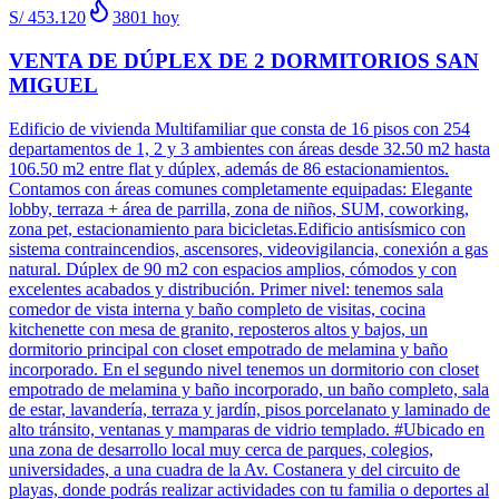
S/ 453.120
3801
hoy
VENTA DE DÚPLEX DE 2 DORMITORIOS SAN
MIGUEL
Edificio de vivienda Multifamiliar que consta de 16 pisos con 254
departamentos de 1, 2 y 3 ambientes con áreas desde 32.50 m2 hasta
106.50 m2 entre flat y dúplex, además de 86 estacionamientos.
Contamos con áreas comunes completamente equipadas: Elegante
lobby, terraza + área de parrilla, zona de niños, SUM, coworking,
zona pet, estacionamiento para bicicletas.Edificio antisísmico con
sistema contraincendios, ascensores, videovigilancia, conexión a gas
natural. Dúplex de 90 m2 con espacios amplios, cómodos y con
excelentes acabados y distribución. Primer nivel: tenemos sala
comedor de vista interna y baño completo de visitas, cocina
kitchenette con mesa de granito, reposteros altos y bajos, un
dormitorio principal con closet empotrado de melamina y baño
incorporado. En el segundo nivel tenemos un dormitorio con closet
empotrado de melamina y baño incorporado, un baño completo, sala
de estar, lavandería, terraza y jardín, pisos porcelanato y laminado de
alto tránsito, ventanas y mamparas de vidrio templado. #Ubicado en
una zona de desarrollo local muy cerca de parques, colegios,
universidades, a una cuadra de la Av. Costanera y del circuito de
playas, donde podrás realizar actividades con tu familia o deportes al