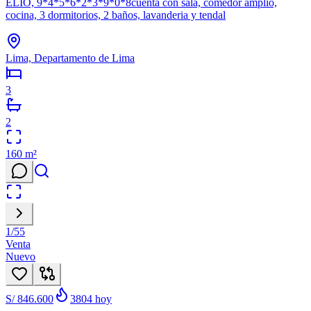
ELIO, 9*4*5*6*2*3*9*0*8cuenta con sala, comedor amplio,
cocina, 3 dormitorios, 2 baños, lavanderia y tendal
Lima, Departamento de Lima
3
2
160
m²
1
/
55
Venta
Nuevo
S/ 846.600
3804
hoy