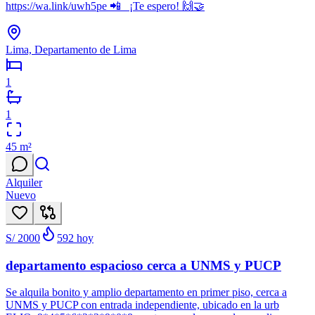
https://wa.link/uwh5pe 📲 ¡Te espero! 🙌🤝
Lima, Departamento de Lima
1
1
45
m²
Alquiler
Nuevo
S/ 2000
592
hoy
departamento espacioso cerca a UNMS y PUCP
Se alquila bonito y amplio departamento en primer piso, cerca a
UNMS y PUCP con entrada independiente, ubicado en la urb