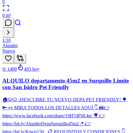
0
0
m²
1
/
10
Alquiler
Nuevo
S/ 1400
493
hoy
ALQUILO departamento 45m2 en Surquillo Limite
con San Isidro Pet Friendly
🏠🐶🐱 ¡DESCUBRE TU NUEVO DEPA PET FRIENDLY! 🌳
🔑 👀 MIRA TODOS LOS DETALLES AQUÍ 👇 📸👉
https://www.facebook.com/share/19H7dFbE4n/ 🎥 👉
https://bit.ly/AlquilerDepaSurquillo45m2 ​📍 👉
https://bit.ly/Kiwis150 📋 REQUISITOS Y CONDICIONES 👇