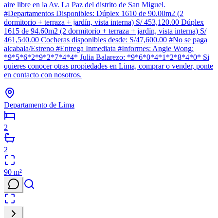
aire libre en la Av. La Paz del distrito de San Miguel.
#Departamentos Disponibles: Dúplex 1610 de 90.00m2 (2
dormitorio + terraza + jardín, vista interna) S/ 453,120.00 Dúplex
1615 de 94.60m2 (2 dormitorio + terraza + jardín, vista interna) S/
461,540.00 Cocheras disponibles desde: S/47,600.00 #No se paga
alcabala/Estreno #Entrega Inmediata #Informes: Angie Wong:
*9*5*6*2*9*2*7*4*4* Julia Balarezo: *9*6*0*4*1*2*8*4*0* Si
quieres conocer otras propiedades en Lima, comprar o vender, ponte
en contacto con nosotros.
Departamento de Lima
2
2
90
m²