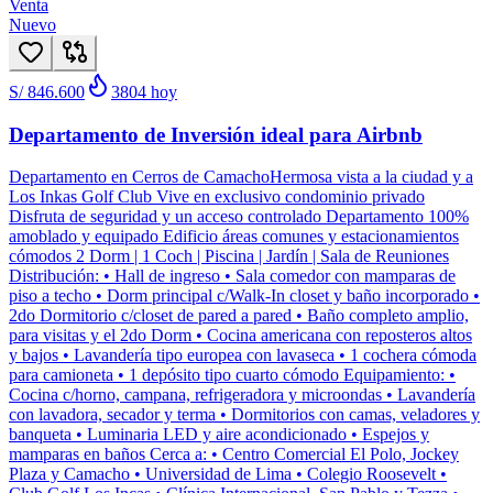
Venta
Nuevo
S/ 846.600
3804
hoy
Departamento de Inversión ideal para Airbnb
Departamento en Cerros de CamachoHermosa vista a la ciudad y a
Los Inkas Golf Club Vive en exclusivo condominio privado
Disfruta de seguridad y un acceso controlado Departamento 100%
amoblado y equipado Edificio áreas comunes y estacionamientos
cómodos 2 Dorm | 1 Coch | Piscina | Jardín | Sala de Reuniones
Distribución: • Hall de ingreso • Sala comedor con mamparas de
piso a techo • Dorm principal c/Walk-In closet y baño incorporado •
2do Dormitorio c/closet de pared a pared • Baño completo amplio,
para visitas y el 2do Dorm • Cocina americana con reposteros altos
y bajos • Lavandería tipo europea con lavaseca • 1 cochera cómoda
para camioneta • 1 depósito tipo cuarto cómodo Equipamiento: •
Cocina c/horno, campana, refrigeradora y microondas • Lavandería
con lavadora, secador y terma • Dormitorios con camas, veladores y
banqueta • Luminaria LED y aire acondicionado • Espejos y
mamparas en baños Cerca a: • Centro Comercial El Polo, Jockey
Plaza y Camacho • Universidad de Lima • Colegio Roosevelt •