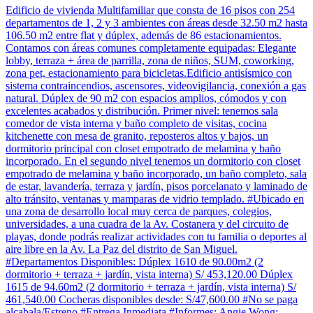
Edificio de vivienda Multifamiliar que consta de 16 pisos con 254
departamentos de 1, 2 y 3 ambientes con áreas desde 32.50 m2 hasta
106.50 m2 entre flat y dúplex, además de 86 estacionamientos.
Contamos con áreas comunes completamente equipadas: Elegante
lobby, terraza + área de parrilla, zona de niños, SUM, coworking,
zona pet, estacionamiento para bicicletas.Edificio antisísmico con
sistema contraincendios, ascensores, videovigilancia, conexión a gas
natural. Dúplex de 90 m2 con espacios amplios, cómodos y con
excelentes acabados y distribución. Primer nivel: tenemos sala
comedor de vista interna y baño completo de visitas, cocina
kitchenette con mesa de granito, reposteros altos y bajos, un
dormitorio principal con closet empotrado de melamina y baño
incorporado. En el segundo nivel tenemos un dormitorio con closet
empotrado de melamina y baño incorporado, un baño completo, sala
de estar, lavandería, terraza y jardín, pisos porcelanato y laminado de
alto tránsito, ventanas y mamparas de vidrio templado. #Ubicado en
una zona de desarrollo local muy cerca de parques, colegios,
universidades, a una cuadra de la Av. Costanera y del circuito de
playas, donde podrás realizar actividades con tu familia o deportes al
aire libre en la Av. La Paz del distrito de San Miguel.
#Departamentos Disponibles: Dúplex 1610 de 90.00m2 (2
dormitorio + terraza + jardín, vista interna) S/ 453,120.00 Dúplex
1615 de 94.60m2 (2 dormitorio + terraza + jardín, vista interna) S/
461,540.00 Cocheras disponibles desde: S/47,600.00 #No se paga
alcabala/Estreno #Entrega Inmediata #Informes: Angie Wong: