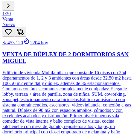
1
/
20
Venta
Nuevo
S/ 453.120
2204
hoy
VENTA DE DÚPLEX DE 2 DORMITORIOS SAN
MIGUEL
Edificio de vivienda Multifamiliar que consta de 16 pisos con 254
departamentos de 1, 2 y 3 ambientes con áreas desde 32.50 m2 hasta
106.50 m2 entre flat y dúplex, además de 86 estacionamientos.
Contamos con áreas comunes completamente equipadas: Elegante
lobby, terraza + área de parrilla, zona de niños, SUM, coworking,
zona pet, estacionamiento para bicicletas.Edificio antisísmico con
sistema contraincendios, ascensores, videovigilancia, conexión a gas
natural. Dúplex de 90 m2 con espacios amplios, cómodos y con
excelentes acabados y distribución. Primer nivel: tenemos sala
comedor de vista interna y baño completo de visitas, cocina
kitchenette con mesa de granito, reposteros altos y bajos, un
dormitorio principal con closet empotrado de melamina y baño