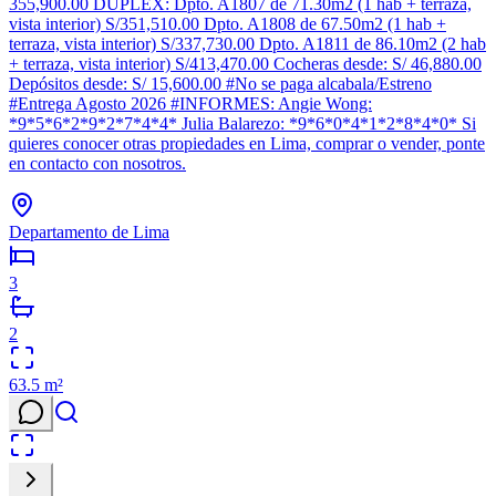
355,900.00 DUPLEX: Dpto. A1807 de 71.30m2 (1 hab + terraza,
vista interior) S/351,510.00 Dpto. A1808 de 67.50m2 (1 hab +
terraza, vista interior) S/337,730.00 Dpto. A1811 de 86.10m2 (2 hab
+ terraza, vista interior) S/413,470.00 Cocheras desde: S/ 46,880.00
Depósitos desde: S/ 15,600.00 #No se paga alcabala/Estreno
#Entrega Agosto 2026 #INFORMES: Angie Wong:
*9*5*6*2*9*2*7*4*4* Julia Balarezo: *9*6*0*4*1*2*8*4*0* Si
quieres conocer otras propiedades en Lima, comprar o vender, ponte
en contacto con nosotros.
Departamento de Lima
3
2
63.5
m²