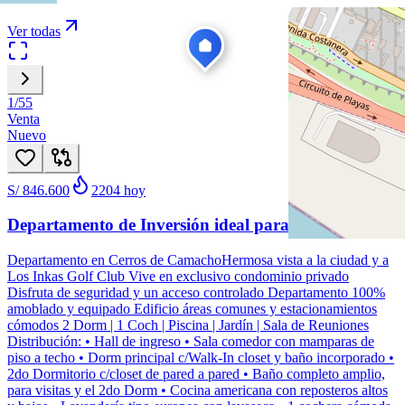
Ver todas
1
/
55
Venta
Nuevo
S/ 846.600
2204
hoy
Departamento de Inversión ideal para Airbnb
Departamento en Cerros de CamachoHermosa vista a la ciudad y a
Los Inkas Golf Club Vive en exclusivo condominio privado
Disfruta de seguridad y un acceso controlado Departamento 100%
amoblado y equipado Edificio áreas comunes y estacionamientos
cómodos 2 Dorm | 1 Coch | Piscina | Jardín | Sala de Reuniones
Distribución: • Hall de ingreso • Sala comedor con mamparas de
piso a techo • Dorm principal c/Walk-In closet y baño incorporado •
2do Dormitorio c/closet de pared a pared • Baño completo amplio,
para visitas y el 2do Dorm • Cocina americana con reposteros altos