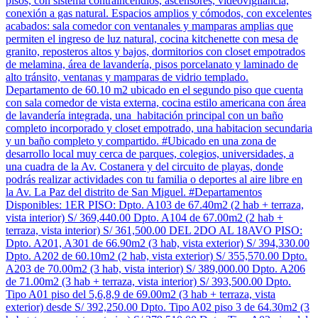
pisos, con sistema contraincendios, ascensores, videovigilancia,
conexión a gas natural. Espacios amplios y cómodos, con excelentes
acabados: sala comedor con ventanales y mamparas amplias que
permiten el ingreso de luz natural, cocina kitchenette con mesa de
granito, reposteros altos y bajos, dormitorios con closet empotrados
de melamina, área de lavandería, pisos porcelanato y laminado de
alto tránsito, ventanas y mamparas de vidrio templado.
Departamento de 60.10 m2 ubicado en el segundo piso que cuenta
con sala comedor de vista externa, cocina estilo americana con área
de lavandería integrada, una habitación principal con un baño
completo incorporado y closet empotrado, una habitacion secundaria
y un baño completo y compartido. #Ubicado en una zona de
desarrollo local muy cerca de parques, colegios, universidades, a
una cuadra de la Av. Costanera y del circuito de playas, donde
podrás realizar actividades con tu familia o deportes al aire libre en
la Av. La Paz del distrito de San Miguel. #Departamentos
Disponibles: 1ER PISO: Dpto. A103 de 67.40m2 (2 hab + terraza,
vista interior) S/ 369,440.00 Dpto. A104 de 67.00m2 (2 hab +
terraza, vista interior) S/ 361,500.00 DEL 2DO AL 18AVO PISO:
Dpto. A201, A301 de 66.90m2 (3 hab, vista exterior) S/ 394,330.00
Dpto. A202 de 60.10m2 (2 hab, vista exterior) S/ 355,570.00 Dpto.
A203 de 70.00m2 (3 hab, vista interior) S/ 389,000.00 Dpto. A206
de 71.00m2 (3 hab + terraza, vista interior) S/ 393,500.00 Dpto.
Tipo A01 piso del 5,6,8,9 de 69.00m2 (3 hab + terraza, vista
exterior) desde S/ 392,250.00 Dpto. Tipo A02 piso 3 de 64.30m2 (3