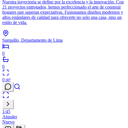
Nuestra trayectoria se define por la excelencia y la innovación. Con
21 proyectos entregados, hemos perfeccionado el arte de construir
hogares que superan expectativas. Fusionamos diseños modernos y
altos estándares de calidad para ofrecerte no solo una casa, sino un
estilo de vida.
Surquillo, Departamento de Lima
0
0
0
m²
1
/
45
Alquiler
Nuevo