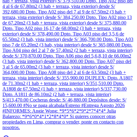
hab + terraza, vista exterior) S/ 379,510.00 Dpto. Tipo A02 piso del
4 al 6 de 67.80m2 (3 hab + terraza, vista exterior) desde S/
392,680.00 Dpto. Tipo A02 piso del 7 al 9 de 67.50m2 (3 hab +
terraza, vista exterior) desde S/ 384,250.00 Dpto. Tipo A02 piso 13
de 67.20m2 (3 hab + terraza, vista exterior) desde S/ 375,880.00
Dpto. Tipo A02 piso 16,17 de 68.00m2 (3 hab + terraza, vista
exterior) desde S/ 378,490.00 Dpto. Tipo A03 piso del 3,5,6 de
65.50m2 (3 hab, vista interior) desde S/ 366,700.00 Dpto. Tipo A03
piso 7 de 65.20m2 (3 hab, vista interior) desde S/ 365,080.00 Dpto.
Tipo A04 piso del 2 al 7 de 57.40m2 (2 hab + terraza, vista interior)
desde S/ 370,870.00 Dpto. Tipo A06 piso del 5,6,8,10 de 66.00m2
(3 hab, vista interior) desde S/ 362,800.00 Dpto. Tipo A07 piso del
3 al 5 de 65.00m2 (3 hab + terraza, vista interior) desde S/
364,000.00 Dpto. Tipo A08 piso del 2 al 6 de 63.50m2 (3 hab +
terraza, vista interior) desde S/ 355,900.00 DUPLEX: Dpto. A1807
de 71.30m2 (1 hab + terraza, vista interior) S/351,510.00 Dpto.
A1808 de 67.50m2 (1 hab + terraza, vista interior) S/337,730.00
Dpto. A1811 de 86.10m2 (2 hab + terraza, vista interior)
S/413,470.00 Cocheras desde: S/ 46,880.00 Depósitos desde: S/
15,600.00 #No se paga alcabala/Estreno #Entrega Agosto 2026
#INFORMES: Angie Wong: *9*5*6*2*9*2*7*4*4* Julia
Balarezo: *9*6*0*4*1*2*8*4*0* Si quieres conocer otras
propiedades en Lima, comprar o vender, ponte en contacto con
nosotros.