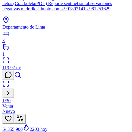
netos (Con boleta/PDT) Reporte sentinel sin observaciones
negativas midorikishimoto.com - 991892141 - 981251629
Departamento de Lima
3
1
119.97
m²
1
/
30
Venta
Nuevo
S/ 355.900
2203
hoy