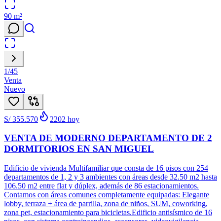
90
m²
1
/
45
Venta
Nuevo
S/ 355.570
2202
hoy
VENTA DE MODERNO DEPARTAMENTO DE 2
DORMITORIOS EN SAN MIGUEL
Edificio de vivienda Multifamiliar que consta de 16 pisos con 254
departamentos de 1, 2 y 3 ambientes con áreas desde 32.50 m2 hasta
106.50 m2 entre flat y dúplex, además de 86 estacionamientos.
Contamos con áreas comunes completamente equipadas: Elegante
lobby, terraza + área de parrilla, zona de niños, SUM, coworking,
zona pet, estacionamiento para bicicletas.Edificio antisísmico de 16