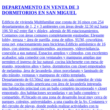
DEPARTAMENTO EN VENTA DE 3
DORMITORIOS EN SAN MIGUEL
Edificio de vivienda Multifamiliar que consta de 16 pisos con 254
departamentos de 1, 2 y 3 ambientes con áreas desde 32.50 m2 hasta
106.50 m2 entre flat y dúplex, además de 86 estacionamientos.
Contamos con áreas comunes completamente equipadas: Elegante
lobby, terraza + área de parrilla, zona de niños, SUM, coworking,
zona pet, estacionamiento para bicicletas.Edificio antisísmico de 16
pisos, con sistema contraincendios, ascensores, videovigilancia,
conexión a gas natural. Espacios amplios y cómodos, con excelentes
acabados: sala comedor con ventanales y mamparas amplias que
permiten el ingreso de luz natural, cocina kitchenette con mesa de
granito, reposteros altos y bajos, dormitorios con closet empotrados
de melamina, área de lavandería, pisos porcelanato y laminado de
alto tránsito, ventanas y mamparas de vidrio templado.
Departamento de 63.50m2 que cuenta con sala comedor de vista
interna, cocina estilo americana con área de lavandería integrada,
una habitación principal con un baño completo incorporado y closet
empotrado, dos habitaciones secundarias y un baño completo y
compartido. #Ubicado en una zona de desarrollo local muy cerca de
parques, colegios, universidades, a una cuadra de la Av. Costanera y
del circuito de playas, donde podrás realizar actividades con tu