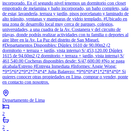
incorporado. En el segundo nivel tenemos un dormitorio con closet
empotrado de melamina y baño incorporado, un baño completo, sala
de estar, lavandería, terraza y jardín, pisos porcelanato y laminado de
alto tránsito, ventanas y mamparas de vidrio templado. #Ubicado en
una zona de desarrollo local muy cerca de parques, colegios,
universidades, a una cuadra de la Av. Costanera y del circuito de
playas, donde podrás realizar actividades con tu familia o deportes al
aire libre en la Av. La Paz del distrito de San Miguel.
#Departamentos Disponibles: Dúplex 1610 de 90.00m2 (2
dormitorio + terraza + jardín, vista interna) S/ 453,120.00 Dúplex
1615 de 94.60m2 (2 dormitorio + terraza + jardín, vista interna) S/
461,540.00 Cocheras disponibles desde: S/47,600.00 #No se paga
alcabala/Estreno #Entrega Inmediata #Informes: Angie Wong:
*9*5*6*2*9*2*7*4*4* Julia Balarezo: *9*6*0*4*1*2*8*4*0* Si
quieres conocer otras propiedades en Lima, comprar o vender, ponte
en contacto con nosotros.
Departamento de Lima
2
2