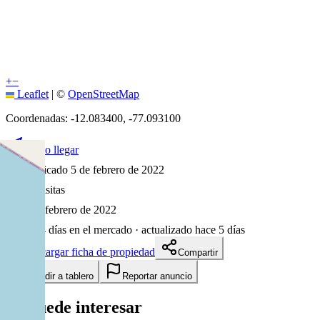
+
−
Leaflet
|
©
OpenStreetMap
Coordenadas:
-12.083400
,
-77.093100
Cómo llegar
Publicado 5 de febrero de 2022
30
visitas
5 de febrero de 2022
1644
días en el mercado
· actualizado hace 5 días
Descargar ficha de propiedad
Compartir
Añadir a tablero
Reportar anuncio
Te puede interesar