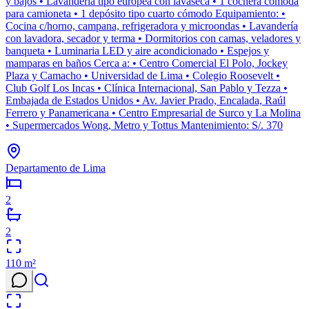
y bajos • Lavandería tipo europea con lavaseca • 1 cochera cómoda
para camioneta • 1 depósito tipo cuarto cómodo Equipamiento: •
Cocina c/horno, campana, refrigeradora y microondas • Lavandería
con lavadora, secador y terma • Dormitorios con camas, veladores y
banqueta • Luminaria LED y aire acondicionado • Espejos y
mamparas en baños Cerca a: • Centro Comercial El Polo, Jockey
Plaza y Camacho • Universidad de Lima • Colegio Roosevelt •
Club Golf Los Incas • Clínica Internacional, San Pablo y Tezza •
Embajada de Estados Unidos • Av. Javier Prado, Encalada, Raúl
Ferrero y Panamericana • Centro Empresarial de Surco y La Molina
• Supermercados Wong, Metro y Tottus Mantenimiento: S/. 370
Departamento de Lima
2
2
110
m²