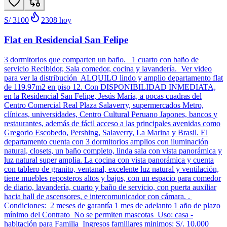
S/ 3100
2308
hoy
Flat en Residencial San Felipe
3 dormitorios que comparten un baño. 1 cuarto con baño de
servicio Recibidor, Sala comedor, cocina y lavandería. Ver video
para ver la distribución ALQUILO lindo y amplio departamento flat
de 119.97m2 en piso 12. Con DISPONIBILIDAD INMEDIATA,
en la Residencial San Felipe, Jesús María, a pocas cuadras del
Centro Comercial Real Plaza Salaverry, supermercados Metro,
clínicas, universidades, Centro Cultural Peruano Japones, bancos y
restaurantes, además de fácil acceso a las principales avenidas como
Gregorio Escobedo, Pershing, Salaverry, La Marina y Brasil. El
departamento cuenta con 3 dormitorios amplios con iluminación
natural, closets, un baño completo, linda sala con vista panorámica y
luz natural super amplia. La cocina con vista panorámica y cuenta
con tablero de granito, ventanal, excelente luz natural y ventilación,
tiene muebles reposteros altos y bajos, con un espacio para comedor
de diario, lavandería, cuarto y baño de servicio, con puerta auxiliar
hacia hall de ascensores, e intercomunicador con cámara. .
Condiciones: 2 meses de garantía 1 mes de adelanto 1 año de plazo
mínimo del Contrato No se permiten mascotas Uso: casa -
habitación para Familia Ingresos familiares minimos: S/. 10,000