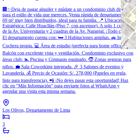
🏢✨Deja de pagar alquiler y múdate a un condominio club diseñado
para el estilo de vida que mereces. Venta rápida de departamento de
69 m² muy bien distribuidos, ideal para tu familia. 📍 Ubicación
Estratégica: Calle Huacllán (Piso 7, con ascensor). A solo 1 cuadra
de la Av. Universitaria y 2 cuadras de la Av. Naranjal. ¡Todo cerca!
El departamento cuenta con: 🛏️ 3 Habitaciones amplias. 🚗 Incluye
Cochera propia. 💻 Área de estudio (perfecta para home office). 🌅
Balcón con excelente vista y ventilación. Condominio exclusivo con
áreas club: 🏊 Piscina y Gimnasio equipado. 🧒 Zonas seguras para
niños. 💼 Sala Coworking integrada. 🎉 3 Salones de eventos y
Lavandería. 💰 Precio de Ocasión: S/. 278,000 (Papeles en regla,
listo para transferencia). 📲 ¡No dejes pasar esta oportunidad! Haz
clic en "Más Información" para enviarte fotos al WhatsApp y
agendar una visita esta misma semana.
Los Olivos, Departamento de Lima
3