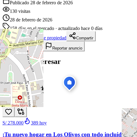
Publicado 28 de febrero de 2026
130
visitas
28 de febrero de 2026
158
días en el mercado
· actualizado hace 0 días
Descargar ficha de propiedad
Compartir
Añadir a tablero
Reportar anuncio
Te puede interesar
Ver todas
1
/
11
Venta
Nuevo
S/ 278.000
389
hoy
¡Tu nuevo hogar en Los Olivos con todo incluido!