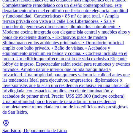
Completamente remodelado con un diseño contemporáneo, este
departamento ofrece el equilibrio perfecto entre elegancia, amplitud
y funcionalidad. Características • 85 m² de área total. • Amplia
terraza privada con vista a la calle Los Libertadores. • Sala y
comedor de generosas dimensiones, iluminados naturalmente. •
Moderna cocina integrada con elegante isla central y muebles altos y
bajos de excelente diseño. • Exclusivos pisos de madera
Shihuahuaco en los ambientes principales. • Dormitorio principal
amplio con baño privado. • Baño de visitas. • Acabados y
equipamiento premium en baños y cocina. • Cochera incluida en el
precio. Un edificio que ofrece un estilo de vida exclusivo Elegante
lobby de ingreso. Espectacular salón social para reuniones y eventos
privados. Amplio parque interior que brinda tranquilidad y
privacidad. Una propiedad para quienes valoran la calidad antes que
las tendencias Ideal para ejecutivos, empresarios, diplomáticos o
inversionistas que buscan una residencia exclusiva en una ubicación
privilegiada, con espacios amplios, excelente iluminación y
acabados de primer nivel. Precio: US$ 205,000 (incluye cochera).
Una oportunidad poco frecuente para adquirir una residencia
completamente remodelada en uno de los edificios más prestigiosos
de San Isidro.
San Isidro, Departamento de Lima