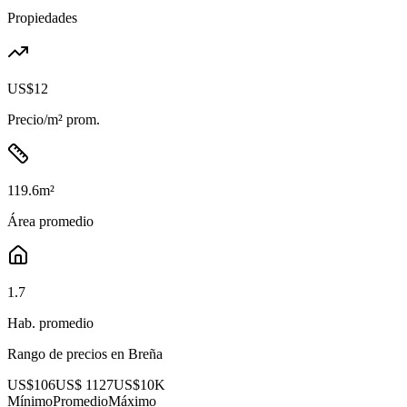
Propiedades
US$12
Precio/m² prom.
119.6
m²
Área promedio
1.7
Hab. promedio
Rango de precios en
Breña
US$106
US$ 1127
US$10K
Mínimo
Promedio
Máximo