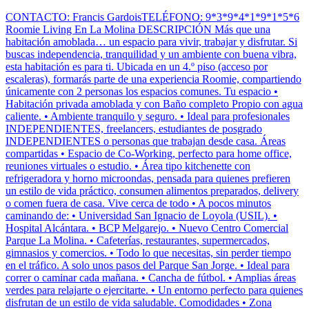
CONTACTO: Francis GardoisTELÉFONO: 9*3*9*4*1*9*1*5*6
Roomie Living En La Molina DESCRIPCIÓN Más que una
habitación amoblada… un espacio para vivir, trabajar y disfrutar. Si
buscas independencia, tranquilidad y un ambiente con buena vibra,
esta habitación es para ti. Ubicada en un 4.º piso (acceso por
escaleras), formarás parte de una experiencia Roomie, compartiendo
únicamente con 2 personas los espacios comunes. Tu espacio •
Habitación privada amoblada y con Baño completo Propio con agua
caliente. • Ambiente tranquilo y seguro. • Ideal para profesionales
INDEPENDIENTES, freelancers, estudiantes de posgrado
INDEPENDIENTES o personas que trabajan desde casa. Áreas
compartidas • Espacio de Co-Working, perfecto para home office,
reuniones virtuales o estudio. • Área tipo kitchenette con
refrigeradora y horno microondas, pensada para quienes prefieren
un estilo de vida práctico, consumen alimentos preparados, delivery
o comen fuera de casa. Vive cerca de todo • A pocos minutos
caminando de: • Universidad San Ignacio de Loyola (USIL). •
Hospital Alcántara. • BCP Melgarejo. • Nuevo Centro Comercial
Parque La Molina. • Cafeterías, restaurantes, supermercados,
gimnasios y comercios. • Todo lo que necesitas, sin perder tiempo
en el tráfico. A solo unos pasos del Parque San Jorge. • Ideal para
correr o caminar cada mañana. • Cancha de fútbol. • Amplias áreas
verdes para relajarte o ejercitarte. • Un entorno perfecto para quienes
disfrutan de un estilo de vida saludable. Comodidades • Zona