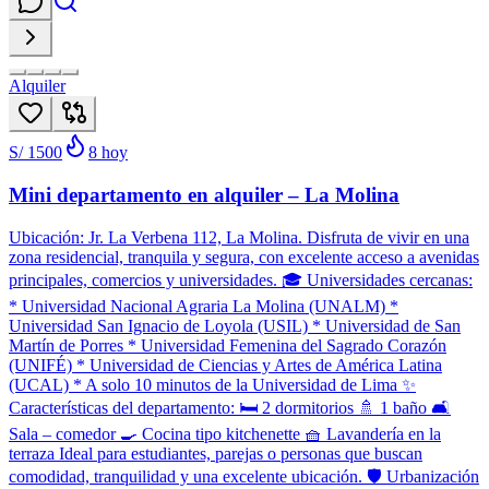
Alquiler
S/ 1500
8
hoy
Mini departamento en alquiler – La Molina
Ubicación: Jr. La Verbena 112, La Molina. Disfruta de vivir en una
zona residencial, tranquila y segura, con excelente acceso a avenidas
principales, comercios y universidades. 🎓 Universidades cercanas:
* Universidad Nacional Agraria La Molina (UNALM) *
Universidad San Ignacio de Loyola (USIL) * ⁠Universidad de San
Martín de Porres * Universidad Femenina del Sagrado Corazón
(UNIFÉ) * Universidad de Ciencias y Artes de América Latina
(UCAL) * A solo 10 minutos de la Universidad de Lima ✨
Características del departamento: 🛏️ 2 dormitorios 🚿 1 baño 🛋️
Sala – comedor 🍳 Cocina tipo kitchenette 🧺 Lavandería en la
terraza Ideal para estudiantes, parejas o personas que buscan
comodidad, tranquilidad y una excelente ubicación. 🛡️ Urbanización