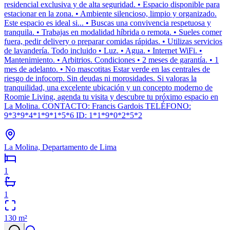
residencial exclusiva y de alta seguridad. • Espacio disponible para
estacionar en la zona. • Ambiente silencioso, limpio y organizado.
Este espacio es ideal si... • Buscas una convivencia respetuosa y
tranquila. • Trabajas en modalidad híbrida o remota. • Sueles comer
fuera, pedir delivery o preparar comidas rápidas. • Utilizas servicios
de lavandería. Todo incluido • Luz. • Agua. • Internet WiFi. •
Mantenimiento. • Arbitrios. Condiciones • 2 meses de garantía. • 1
mes de adelanto. • No mascotitas Estar verde en las centrales de
riesgo de infocorp. Sin deudas ni morosidades. Si valoras la
tranquilidad, una excelente ubicación y un concepto moderno de
Roomie Living, agenda tu visita y descubre tu próximo espacio en
La Molina. CONTACTO: Francis Gardois TELÉFONO:
9*3*9*4*1*9*1*5*6 ID: 1*1*9*0*2*5*2
La Molina, Departamento de Lima
1
1
130
m²