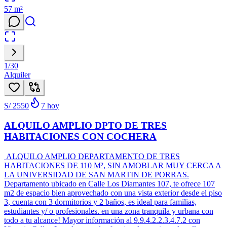
57
m²
1
/
30
Alquiler
S/ 2550
7
hoy
ALQUILO AMPLIO DPTO DE TRES
HABITACIONES CON COCHERA
ALQUILO AMPLIO DEPARTAMENTO DE TRES
HABITACIONES DE 110 M², SIN AMOBLAR MUY CERCA A
LA UNIVERSIDAD DE SAN MARTIN DE PORRAS.
Departamento ubicado en Calle Los Diamantes 107, te ofrece 107
m2 de espacio bien aprovechado con una vista exterior desde el piso
3, cuenta con 3 dormitorios y 2 baños, es ideal para familias,
estudiantes y/ o profesionales. en una zona tranquila y urbana con
todo a tu alcance! Mayor información al 9.9.4.2.2.3.4.7.2 con