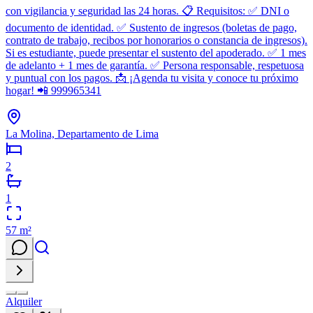
con vigilancia y seguridad las 24 horas. 📋 Requisitos: ✅ DNI o
documento de identidad. ✅ Sustento de ingresos (boletas de pago,
contrato de trabajo, recibos por honorarios o constancia de ingresos).
Si es estudiante, puede presentar el sustento del apoderado. ✅ 1 mes
de adelanto + 1 mes de garantía. ✅ Persona responsable, respetuosa
y puntual con los pagos. 📩 ¡Agenda tu visita y conoce tu próximo
hogar! 📲 999965341
La Molina, Departamento de Lima
2
1
57
m²
Alquiler