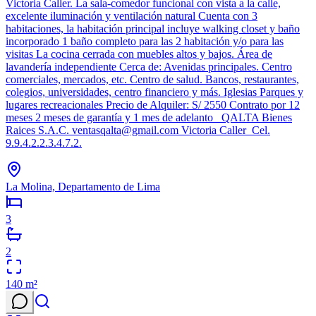
Victoria Caller. La sala-comedor funcional con vista a la calle,
excelente iluminación y ventilación natural Cuenta con 3
habitaciones, la habitación principal incluye walking closet y baño
incorporado 1 baño completo para las 2 habitación y/o para las
visitas La cocina cerrada con muebles altos y bajos. Área de
lavandería independiente Cerca de: Avenidas principales. Centro
comerciales, mercados, etc. Centro de salud. Bancos, restaurantes,
colegios, universidades, centro financiero y más. Iglesias Parques y
lugares recreacionales Precio de Alquiler: S/ 2550 Contrato por 12
meses 2 meses de garantía y 1 mes de adelanto QALTA Bienes
Raices S.A.C. ventasqalta@gmail.com Victoria Caller Cel.
9.9.4.2.2.3.4.7.2.
La Molina, Departamento de Lima
3
2
140
m²