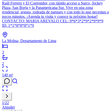
Raúl Ferrero y El Corregidor, con rápido acceso a Surco, Jockey
Plaza, San Borja y la Panamericana Sur. Vive en una zona
residencial, segura, rodeada de parques y con todo lo que necesitas a
pocos minutos. ¡Agenda tu visita y conoce tu próximo hogar!
CONTACTO: MARIA AREVALO CEL: 9*6*3*2*9*2*9*9*9
ID: 1*1*8*8*8*1*9
La Molina, Departamento de Lima
3
2
140
m²
1
/
22
Alquiler