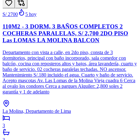
S/ 2700
5
hoy
110M2 - 3 DORM, 3 BAÑOS COMPLETOS 2
COCHERAS PARALELAS, S/ 2,700 2DO PISO
Las LOMAS LA MOLINA BALCON
Departamento con vista a calle, en 2do piso, consta de 3
dormitorios, principal con baño incorporado, sala comedor con
balcón, cocina con reposteros altos y bajos, área lavandería, cuarto y
baño de servicio. 02 cocheras paralelas techadas. NO ascensor.
Mantenimiento S/.180 incluido el agua. Cuarto y baño de servicio.
Acepto mascotas Av. Las Lomas de la Molina Vieja cuadra 6 Cerca
al ovalo los condores Cerca a parques Alquiler: 2,800 soles 2
garantía y 1 de adelanto
La Molina, Departamento de Lima
3
3