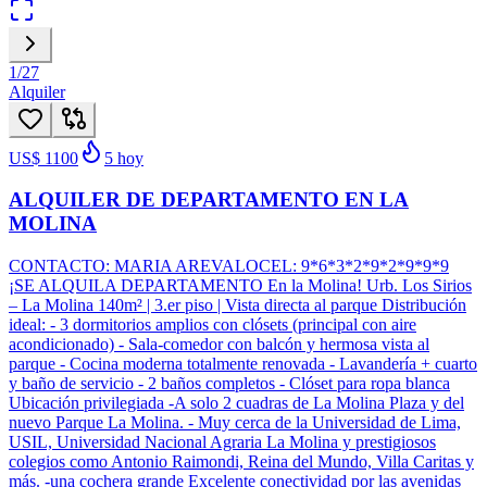
1
/
27
Alquiler
US$ 1100
5
hoy
ALQUILER DE DEPARTAMENTO EN LA
MOLINA
CONTACTO: MARIA AREVALOCEL: 9*6*3*2*9*2*9*9*9
¡SE ALQUILA DEPARTAMENTO En la Molina! Urb. Los Sirios
– La Molina 140m² | 3.er piso | Vista directa al parque Distribución
ideal: - 3 dormitorios amplios con clósets (principal con aire
acondicionado) - Sala-comedor con balcón y hermosa vista al
parque - Cocina moderna totalmente renovada - Lavandería + cuarto
y baño de servicio - 2 baños completos - Clóset para ropa blanca
Ubicación privilegiada -A solo 2 cuadras de La Molina Plaza y del
nuevo Parque La Molina. - Muy cerca de la Universidad de Lima,
USIL, Universidad Nacional Agraria La Molina y prestigiosos
colegios como Antonio Raimondi, Reina del Mundo, Villa Caritas y
más. -una cochera grande Excelente conectividad por las avenidas