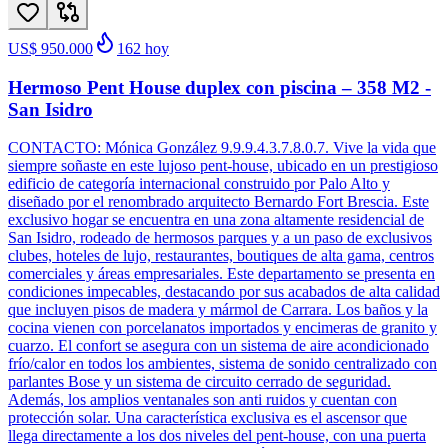
US$ 950.000
162
hoy
Hermoso Pent House duplex con piscina – 358 M2 -
San Isidro
CONTACTO: Mónica González 9.9.9.4.3.7.8.0.7. Vive la vida que
siempre soñaste en este lujoso pent-house, ubicado en un prestigioso
edificio de categoría internacional construido por Palo Alto y
diseñado por el renombrado arquitecto Bernardo Fort Brescia. Este
exclusivo hogar se encuentra en una zona altamente residencial de
San Isidro, rodeado de hermosos parques y a un paso de exclusivos
clubes, hoteles de lujo, restaurantes, boutiques de alta gama, centros
comerciales y áreas empresariales. Este departamento se presenta en
condiciones impecables, destacando por sus acabados de alta calidad
que incluyen pisos de madera y mármol de Carrara. Los baños y la
cocina vienen con porcelanatos importados y encimeras de granito y
cuarzo. El confort se asegura con un sistema de aire acondicionado
frío/calor en todos los ambientes, sistema de sonido centralizado con
parlantes Bose y un sistema de circuito cerrado de seguridad.
Además, los amplios ventanales son anti ruidos y cuentan con
protección solar. Una característica exclusiva es el ascensor que
llega directamente a los dos niveles del pent-house, con una puerta