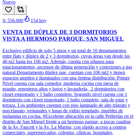
Nuevo
S/ 556.000
154
hoy
VENTA DE DÚPLEX DE 3 DORMITORIOS
VISTA A HERMOSO PARQUE, SAN MIGUEL
Exclusivo edificio de solo 5 pisos y un total de 10 departamentos
entre flats y dúplex de 2 y 3 dormitorios, cuyas áreas van desde los
46 m2 hasta los 106 m2. Además, cuenta con sótanos para
estacionamientos, ascensor de última generación y conexiones a gas
natural.Departamento dúplex que cuentan con 106 mt2 y tienen
espacios amplios e iluminados con una óptima distribución: Primer
Nivel cuenta con sala comedor, moderna cocina con mesa de
granito, reposteros altos y bajos y lavandería, 2 dormitorios con
closet empotrado y 1 baño completo. Segundo nivel cuenta con 1
dormitorio con closet empotrado, 1 baño completo, sala de estar y
terraza. Los ambientes cuentan con piso laminado de alto tránsito y
porcelanato, ventanales y lunas de vidrio templado, muebles de
melamina en cocina. #Excelente ubicación en la calle Pedrerías en el
distrito de San Miguel frente a un hermoso parque, a pocas cuadras
de la Av. Faucett y la Av. La Marina, con rápido acceso a centros
comerciales, supermercados, colegios, clínicas, hospitales,