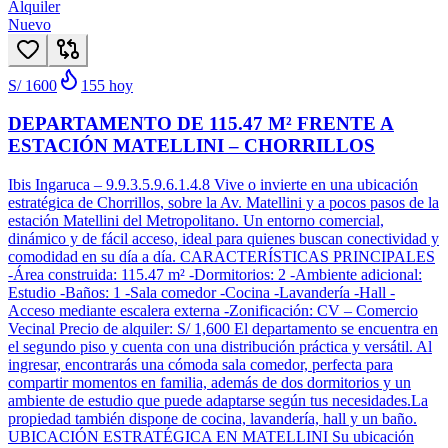
Alquiler
Nuevo
S/ 1600
155
hoy
DEPARTAMENTO DE 115.47 M² FRENTE A
ESTACIÓN MATELLINI – CHORRILLOS
Ibis Ingaruca – 9.9.3.5.9.6.1.4.8 Vive o invierte en una ubicación
estratégica de Chorrillos, sobre la Av. Matellini y a pocos pasos de la
estación Matellini del Metropolitano. Un entorno comercial,
dinámico y de fácil acceso, ideal para quienes buscan conectividad y
comodidad en su día a día. CARACTERÍSTICAS PRINCIPALES
-Área construida: 115.47 m² -Dormitorios: 2 -Ambiente adicional:
Estudio -Baños: 1 -Sala comedor -Cocina -Lavandería -Hall -
Acceso mediante escalera externa -Zonificación: CV – Comercio
Vecinal Precio de alquiler: S/ 1,600 El departamento se encuentra en
el segundo piso y cuenta con una distribución práctica y versátil. Al
ingresar, encontrarás una cómoda sala comedor, perfecta para
compartir momentos en familia, además de dos dormitorios y un
ambiente de estudio que puede adaptarse según tus necesidades.La
propiedad también dispone de cocina, lavandería, hall y un baño.
UBICACIÓN ESTRATÉGICA EN MATELLINI Su ubicación