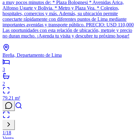
a muy pocos minutos de: * Plaza Bolognesi * Avenidas Arica,
Alfonso Ugarte y Bolivia. * Metro y Plaza Vea. * Colegios,
hospitales, comercios y más. Además, su ubicación permite
conectarte rápidamente con diferentes puntos de Lima mediante
importantes avenidas y transporte público. PRECIO: USD 110,000
Las oportunidades con esta relación de ubicación, metraje y precio
no duran mucho. ¡Agenda tu visita y descubre tu próximo hogar!
Breña, Departamento de Lima
3
2
79.21
m²
1
/
18
Venta