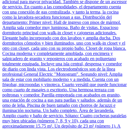
adicional para mayor privacidad. También se dispone de un ascensor
de servicio. En cuanto a las comodidades, el departamento cuenta
con una conexión de gas centralizada, y tanto la terma, la cocina
como la lavadora-secadora funcionan a gas. Distribución del
departamento: Primer nivel: Hall de ingreso con pisos de mármol.
Amplia sala comedor muy luminosa. Baño de visitas. Espacioso
dormitorio principal con walk-in closet y cajoneras adicionales.
Elegante baño incorporado con dos lavabos y amplia ducha. Dos
dormitorios cómodos y bien iluminados, uno con walk-in closet y el
otro con closet, cada uno con su propio baño. Closet de ropa blanca.
Cocina moderna y completamente amoblada, con encimera y
salpicadero de granito y reposteros con acabado en poliuretano
totalmente equipada. Incluye una isla central, despensa y comedor
de diario con linda vista. Los electrodomésticos son de la línea
profesional General Electric "Monogram". Segundo nivel: Amplia
sala de estar con mobiliario moderno y a medida. Cuenta con un
frigobar, microondas y vinoteca. Cuarto versátil que puede funcionar
como cuarto de masajes o escritorio. Una hermosa terraza con
poltronas y comedor. Parrilla empotrada con acabados en granito,
una estación de cocina a gas para paellas y saltados, además de un
orno de leña. Piscina de buen tamaño con chorros de Jacuzzi e
iluminación nocturna. Un baño completo. Área de lavandería.
Amplio cuarto y baño de servicio. Sótano: Cuatro cocheras paralelas
muy bien ubicadas (números 7, 8, 9 y 10), cada una con
aproximadamente 15.75 m². Un depósito de 23 m² (número 1). A