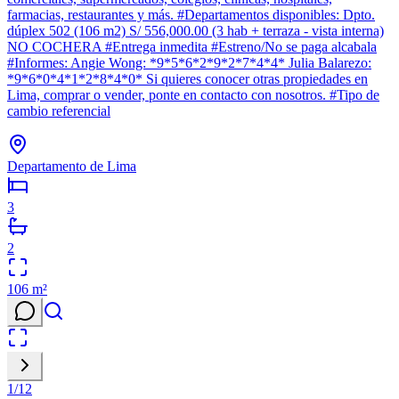
farmacias, restaurantes y más. #Departamentos disponibles: Dpto.
dúplex 502 (106 m2) S/ 556,000.00 (3 hab + terraza - vista interna)
NO COCHERA #Entrega inmedita #Estreno/No se paga alcabala
#Informes: Angie Wong: *9*5*6*2*9*2*7*4*4* Julia Balarezo:
*9*6*0*4*1*2*8*4*0* Si quieres conocer otras propiedades en
Lima, comprar o vender, ponte en contacto con nosotros. #Tipo de
cambio referencial
Departamento de Lima
3
2
106
m²
1
/
12