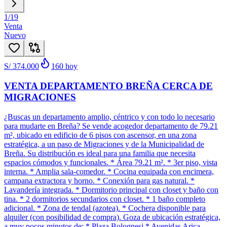
1
/
19
Venta
Nuevo
S/ 374.000
160
hoy
VENTA DEPARTAMENTO BREÑA CERCA DE
MIGRACIONES
¿Buscas un departamento amplio, céntrico y con todo lo necesario
para mudarte en Breña? Se vende acogedor departamento de 79.21
m², ubicado en edificio de 6 pisos con ascensor, en una zona
estratégica, a un paso de Migraciones y de la Municipalidad de
Breña. Su distribución es ideal para una familia que necesita
espacios cómodos y funcionales. * Área 79.21 m². * 3er piso, vista
interna. * Amplia sala-comedor. * Cocina equipada con encimera,
campana extractora y horno. * Conexión para gas natural. *
Lavandería integrada. * Dormitorio principal con closet y baño con
tina. * 2 dormitorios secundarios con closet. * 1 baño completo
adicional. * Zona de tendal (azotea). * Cochera disponible para
alquiler (con posibilidad de compra). Goza de ubicación estratégica,
a muy pocos minutos de: * Plaza Bolognesi * Avenidas Arica,