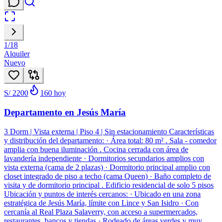
1
/
18
Alquiler
Nuevo
S/ 2200
160
hoy
Departamento en Jesús María
3 Dorm | Vista externa | Piso 4 | Sin estacionamiento Características
y distribución del departamento: · Área total: 80 m² . Sala - comedor
amplia con buena iluminación . Cocina cerrada con área de
lavandería independiente · Dormitorios secundarios amplios con
vista externa (cama de 2 plazas) · Dormitorio principal amplio con
closet integrado de piso a techo (cama Queen) · Baño completo de
visita y de dormitorio principal . Edificio residencial de solo 5 pisos
Ubicación y puntos de interés cercanos: · Ubicado en una zona
estratégica de Jesús María, límite con Lince y San Isidro · Con
cercanía al Real Plaza Salaverry, con acceso a supermercados,
restaurantes, bancos y tiendas · Rodeado de áreas verdes y muy