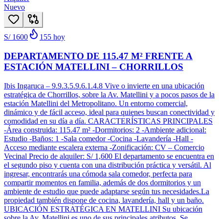
Nuevo
S/ 1600
155
hoy
DEPARTAMENTO DE 115.47 M² FRENTE A
ESTACIÓN MATELLINI – CHORRILLOS
Ibis Ingaruca – 9.9.3.5.9.6.1.4.8 Vive o invierte en una ubicación
estratégica de Chorrillos, sobre la Av. Matellini y a pocos pasos de la
estación Matellini del Metropolitano. Un entorno comercial,
dinámico y de fácil acceso, ideal para quienes buscan conectividad y
comodidad en su día a día. CARACTERÍSTICAS PRINCIPALES
-Área construida: 115.47 m² -Dormitorios: 2 -Ambiente adicional:
Estudio -Baños: 1 -Sala comedor -Cocina -Lavandería -Hall -
Acceso mediante escalera externa -Zonificación: CV – Comercio
Vecinal Precio de alquiler: S/ 1,600 El departamento se encuentra en
el segundo piso y cuenta con una distribución práctica y versátil. Al
ingresar, encontrarás una cómoda sala comedor, perfecta para
compartir momentos en familia, además de dos dormitorios y un
ambiente de estudio que puede adaptarse según tus necesidades.La
propiedad también dispone de cocina, lavandería, hall y un baño.
UBICACIÓN ESTRATÉGICA EN MATELLINI Su ubicación
sobre la Av. Matellini es uno de sus principales atributos. Se