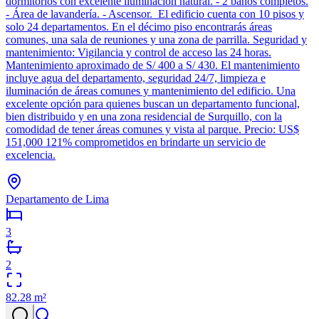
dormitorios con excelente iluminación natural. - 2 baños completos.
- Área de lavandería. - Ascensor. El edificio cuenta con 10 pisos y
solo 24 departamentos. En el décimo piso encontrarás áreas
comunes, una sala de reuniones y una zona de parrilla. Seguridad y
mantenimiento: Vigilancia y control de acceso las 24 horas.
Mantenimiento aproximado de S/ 400 a S/ 430. El mantenimiento
incluye agua del departamento, seguridad 24/7, limpieza e
iluminación de áreas comunes y mantenimiento del edificio. Una
excelente opción para quienes buscan un departamento funcional,
bien distribuido y en una zona residencial de Surquillo, con la
comodidad de tener áreas comunes y vista al parque. Precio: US$
151,000 121% comprometidos en brindarte un servicio de
excelencia.
Departamento de Lima
3
2
82.28
m²