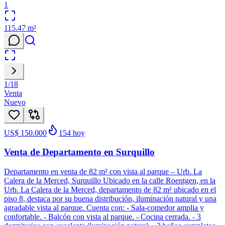
1
115.47
m²
1
/
18
Venta
Nuevo
US$ 150.000
154
hoy
Venta de Departamento en Surquillo
Departamento en venta de 82 m² con vista al parque – Urb. La
Calera de la Merced, Surquillo Ubicado en la calle Roentgen, en la
Urb. La Calera de la Merced, departamento de 82 m² ubicado en el
piso 8, destaca por su buena distribución, iluminación natural y una
agradable vista al parque. Cuenta con: - Sala-comedor amplia y
confortable. - Balcón con vista al parque. - Cocina cerrada. - 3