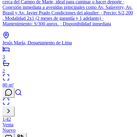
cerca del Campo de Marte, ideal para caminar o hacer deporte ·
Conexión inmediata a avenidas principales como Av. Salaverry, Av.
Brasil y Av. Javier Prado Condiciones del alquiler: · Precio: S/2,200
. Modalidad 2x1 (2 meses de garantía y 1 adelanto) ·
Mantenimiento: S/300 aprox. · Disponibilidad inmediata
Jesús María, Departamento de Lima
3
2
80
m²
1
/
42
Venta
Nuevo