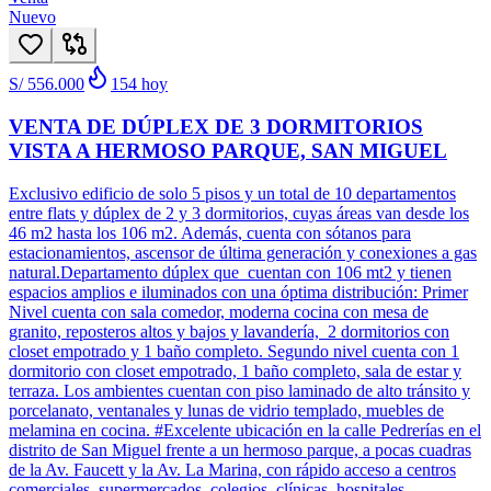
Nuevo
S/ 556.000
154
hoy
VENTA DE DÚPLEX DE 3 DORMITORIOS
VISTA A HERMOSO PARQUE, SAN MIGUEL
Exclusivo edificio de solo 5 pisos y un total de 10 departamentos
entre flats y dúplex de 2 y 3 dormitorios, cuyas áreas van desde los
46 m2 hasta los 106 m2. Además, cuenta con sótanos para
estacionamientos, ascensor de última generación y conexiones a gas
natural.Departamento dúplex que cuentan con 106 mt2 y tienen
espacios amplios e iluminados con una óptima distribución: Primer
Nivel cuenta con sala comedor, moderna cocina con mesa de
granito, reposteros altos y bajos y lavandería, 2 dormitorios con
closet empotrado y 1 baño completo. Segundo nivel cuenta con 1
dormitorio con closet empotrado, 1 baño completo, sala de estar y
terraza. Los ambientes cuentan con piso laminado de alto tránsito y
porcelanato, ventanales y lunas de vidrio templado, muebles de
melamina en cocina. #Excelente ubicación en la calle Pedrerías en el
distrito de San Miguel frente a un hermoso parque, a pocas cuadras
de la Av. Faucett y la Av. La Marina, con rápido acceso a centros
comerciales, supermercados, colegios, clínicas, hospitales,