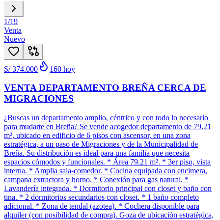
1
/
19
Venta
Nuevo
S/ 374.000
160
hoy
VENTA DEPARTAMENTO BREÑA CERCA DE
MIGRACIONES
¿Buscas un departamento amplio, céntrico y con todo lo necesario
para mudarte en Breña? Se vende acogedor departamento de 79.21
m², ubicado en edificio de 6 pisos con ascensor, en una zona
estratégica, a un paso de Migraciones y de la Municipalidad de
Breña. Su distribución es ideal para una familia que necesita
espacios cómodos y funcionales. * Área 79.21 m². * 3er piso, vista
interna. * Amplia sala-comedor. * Cocina equipada con encimera,
campana extractora y horno. * Conexión para gas natural. *
Lavandería integrada. * Dormitorio principal con closet y baño con
tina. * 2 dormitorios secundarios con closet. * 1 baño completo
adicional. * Zona de tendal (azotea). * Cochera disponible para
alquiler (con posibilidad de compra). Goza de ubicación estratégica,