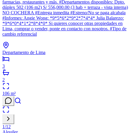
farmacias, restaurantes y más. #Departamentos disponibles: Dpto.
dúplex 502 (106 m2) S/ 556,000.00 (3 hab + terraza - vista interna)
NO COCHERA #Entrega inmedita #Estreno/No se paga alcabala
#Informes: Angie Wong: *9*5*6*2*9*2*7*4*4* Julia Balarezo:
*9*6*0*4*1*2*8*4*0* Si quieres conocer otras propiedades en
Lima, comprar o vender, ponte en contacto con nosotros. #Tipo de
cambio referencial
Departamento de Lima
3
2
106
m²
1
/
12
Alquiler