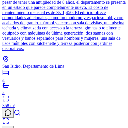
pesar de tener una antigüedad de 8 años, el departamento se presenta
en un estado que parece completamente nuevo. El costo de
mantenimiento mensual es de S/. 1,450. El edificio ofrece
comodidades adicionales, como un moderno y espacioso lobby con
acabados de granito, mármol y acero con sala de visitas, una piscina
techada y climatizada con acceso a la terraza, gimnasio totalmente
equipado con máquinas de última generación, dos saunas con
vestuarios y baños separados para hombres y mujeres, una sala de
usos múltiples con kitchenette y terraza posterior con jardines
decorativos.
San Isidro, Departamento de Lima
3
2
358
m²