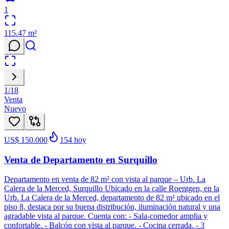
1
115.47
m²
1
/
18
Venta
Nuevo
US$ 150.000
154
hoy
Venta de Departamento en Surquillo
Departamento en venta de 82 m² con vista al parque – Urb. La
Calera de la Merced, Surquillo Ubicado en la calle Roentgen, en la
Urb. La Calera de la Merced, departamento de 82 m² ubicado en el
piso 8, destaca por su buena distribución, iluminación natural y una
agradable vista al parque. Cuenta con: - Sala-comedor amplia y
confortable. - Balcón con vista al parque. - Cocina cerrada. - 3