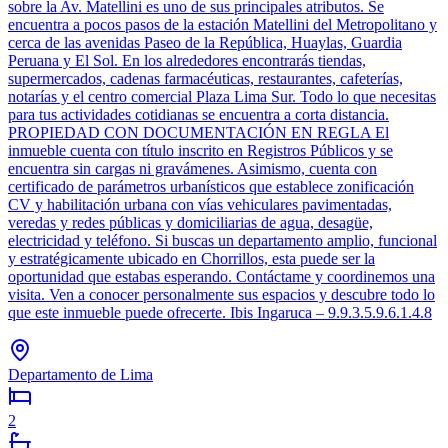
sobre la Av. Matellini es uno de sus principales atributos. Se
encuentra a pocos pasos de la estación Matellini del Metropolitano y
cerca de las avenidas Paseo de la República, Huaylas, Guardia
Peruana y El Sol. En los alrededores encontrarás tiendas,
supermercados, cadenas farmacéuticas, restaurantes, cafeterías,
notarías y el centro comercial Plaza Lima Sur. Todo lo que necesitas
para tus actividades cotidianas se encuentra a corta distancia.
PROPIEDAD CON DOCUMENTACIÓN EN REGLA El
inmueble cuenta con título inscrito en Registros Públicos y se
encuentra sin cargas ni gravámenes. Asimismo, cuenta con
certificado de parámetros urbanísticos que establece zonificación
CV y habilitación urbana con vías vehiculares pavimentadas,
veredas y redes públicas y domiciliarias de agua, desagüe,
electricidad y teléfono. Si buscas un departamento amplio, funcional
y estratégicamente ubicado en Chorrillos, esta puede ser la
oportunidad que estabas esperando. Contáctame y coordinemos una
visita. Ven a conocer personalmente sus espacios y descubre todo lo
que este inmueble puede ofrecerte. Ibis Ingaruca – 9.9.3.5.9.6.1.4.8
Departamento de Lima
2