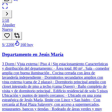
1
/
18
Alquiler
Nuevo
S/ 2200
160
hoy
Departamento en Jesús María
3 Dorm | Vista externa | Piso 4 | Sin estacionamiento Características
y distribución del departamento: · Área total: 80 m² . Sala - comedor
amplia con buena iluminación . Cocina cerrada con área de
lavandería independiente · Dormitorios secundarios amplios con
vista externa (cama de 2 plazas) · Dormitorio principal amplio con
closet integrado de piso a techo (cama Queen) · Baño completo de
visita y de dormitorio principal . Edificio residencial de solo 5 pisos
Ubicación y puntos de interés cercanos: · Ubicado en una zona
estratégica de Jesús María, límite con Lince y San Isidro · Con
cercanía al Real Plaza Salaverry, con acceso a supermercados,
restaurantes, bancos y tiendas · Rodeado de áreas verdes y muy