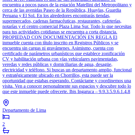
encuentra a pocos pasos de la estación Matellini del Metropolitano y
cerca de las avenidas Paseo de la República, Huaylas, Guardia
Peruana y El Sol. En los alrededores encontrarás tiendas,
supermercados, cadenas farmacéuticas, restaurantes, cafeterías,
notarías y el centro comercial Plaza Lima Sur. Todo lo que necesitas
para tus actividades cotidianas se encuentra a corta distancia.
PROPIEDAD CON DOCUMENTACIÓN EN REGLA El
inmueble cuenta con título inscrito en Registros Públicos y se
encuentra sin cargas ni gravámenes. Asimismo, cuenta con
certificado de parámetros urbanísticos que establece zonificación
CV y habilitación urbana con vías vehiculares pavimentadas,
veredas y redes públicas y domiciliarias de agua, desagüe,
electricidad y teléfono. Si buscas un departamento amplio, funcional
y estratégicamente ubicado en Chorrillos, esta puede ser la
oportunidad que estabas esperando. Contáctame y coordinemos una
visita. Ven a conocer personalmente sus espacios y descubre todo lo
que este inmueble puede ofrecerte. Ibis Ingaruca – 9.9.3.5.9.6.1.4.8
Departamento de Lima
2