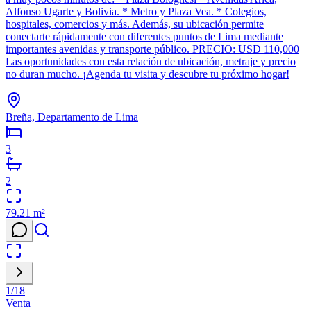
Alfonso Ugarte y Bolivia. * Metro y Plaza Vea. * Colegios,
hospitales, comercios y más. Además, su ubicación permite
conectarte rápidamente con diferentes puntos de Lima mediante
importantes avenidas y transporte público. PRECIO: USD 110,000
Las oportunidades con esta relación de ubicación, metraje y precio
no duran mucho. ¡Agenda tu visita y descubre tu próximo hogar!
Breña, Departamento de Lima
3
2
79.21
m²
1
/
18
Venta