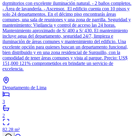
dormitorios con excelente iluminación natural. - 2 baños completos.
- Área de lavandería. - Ascensor. El edificio cuenta con 10 pisos y
solo 24 departamentos. En el décimo piso encontrarás áreas
comunes, una sala de reuniones y una zona de parrilla. Seguridad y
mantenimiento: Vigilancia y control de acceso las 24 horas.
Mantenimiento aproximado de S/ 400 a S/ 430. El mantenimiento
incluye agua del departamento, seguridad 24/7, limpieza e
iluminación de áreas comunes y mantenimiento del edificio. Una
excelente opción para quienes buscan un departamento funcional,
bien distribuido y en una zona residencial de Surquillo, con la
comodidad de tener áreas comunes y vista al parque. Precio: US$
151,000 121% comprometidos en brindarte un servicio de
excelencia.
Departamento de Lima
3
2
82.28
m²