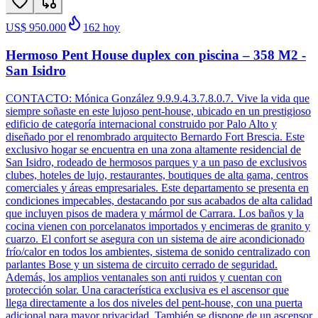
US$ 950.000
162
hoy
Hermoso Pent House duplex con piscina – 358 M2 -
San Isidro
CONTACTO: Mónica González 9.9.9.4.3.7.8.0.7. Vive la vida que
siempre soñaste en este lujoso pent-house, ubicado en un prestigioso
edificio de categoría internacional construido por Palo Alto y
diseñado por el renombrado arquitecto Bernardo Fort Brescia. Este
exclusivo hogar se encuentra en una zona altamente residencial de
San Isidro, rodeado de hermosos parques y a un paso de exclusivos
clubes, hoteles de lujo, restaurantes, boutiques de alta gama, centros
comerciales y áreas empresariales. Este departamento se presenta en
condiciones impecables, destacando por sus acabados de alta calidad
que incluyen pisos de madera y mármol de Carrara. Los baños y la
cocina vienen con porcelanatos importados y encimeras de granito y
cuarzo. El confort se asegura con un sistema de aire acondicionado
frío/calor en todos los ambientes, sistema de sonido centralizado con
parlantes Bose y un sistema de circuito cerrado de seguridad.
Además, los amplios ventanales son anti ruidos y cuentan con
protección solar. Una característica exclusiva es el ascensor que
llega directamente a los dos niveles del pent-house, con una puerta
adicional para mayor privacidad. También se dispone de un ascensor