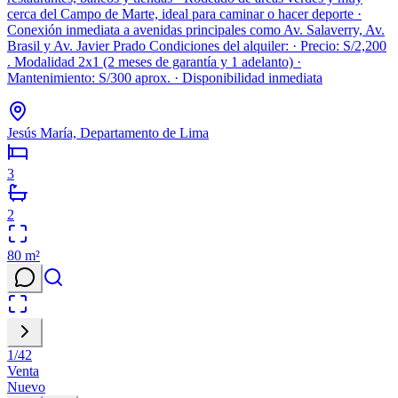
cerca del Campo de Marte, ideal para caminar o hacer deporte ·
Conexión inmediata a avenidas principales como Av. Salaverry, Av.
Brasil y Av. Javier Prado Condiciones del alquiler: · Precio: S/2,200
. Modalidad 2x1 (2 meses de garantía y 1 adelanto) ·
Mantenimiento: S/300 aprox. · Disponibilidad inmediata
Jesús María, Departamento de Lima
3
2
80
m²
1
/
42
Venta
Nuevo