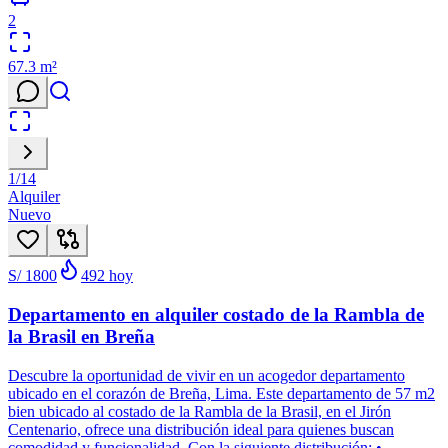
2
67.3
m²
1
/
14
Alquiler
Nuevo
S/ 1800
492
hoy
Departamento en alquiler costado de la Rambla de
la Brasil en Breña
Descubre la oportunidad de vivir en un acogedor departamento
ubicado en el corazón de Breña, Lima. Este departamento de 57 m2
bien ubicado al costado de la Rambla de la Brasil, en el Jirón
Centenario, ofrece una distribución ideal para quienes buscan
comodidad y funcionalidad. Con la siguiente distribución: •