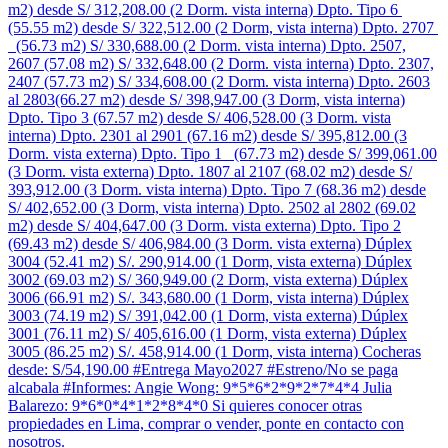
m2) desde S/ 312,208.00 (2 Dorm. vista interna) Dpto. Tipo 6
(55.55 m2) desde S/ 322,512.00 (2 Dorm, vista interna) Dpto. 2707
(56.73 m2) S/ 330,688.00 (2 Dorm. vista interna) Dpto. 2507,
2607 (57.08 m2) S/ 332,648.00 (2 Dorm. vista interna) Dpto. 2307,
2407 (57.73 m2) S/ 334,608.00 (2 Dorm. vista interna) Dpto. 2603
al 2803(66.27 m2) desde S/ 398,947.00 (3 Dorm, vista interna)
Dpto. Tipo 3 (67.57 m2) desde S/ 406,528.00 (3 Dorm. vista
interna) Dpto. 2301 al 2901 (67.16 m2) desde S/ 395,812.00 (3
Dorm. vista externa) Dpto. Tipo 1 (67.73 m2) desde S/ 399,061.00
(3 Dorm. vista externa) Dpto. 1807 al 2107 (68.02 m2) desde S/
393,912.00 (3 Dorm. vista interna) Dpto. Tipo 7 (68.36 m2) desde
S/ 402,652.00 (3 Dorm, vista interna) Dpto. 2502 al 2802 (69.02
m2) desde S/ 404,647.00 (3 Dorm. vista externa) Dpto. Tipo 2
(69.43 m2) desde S/ 406,984.00 (3 Dorm. vista externa) Dúplex
3004 (52.41 m2) S/. 290,914.00 (1 Dorm, vista externa) Dúplex
3002 (69.03 m2) S/ 360,949.00 (2 Dorm, vista externa) Dúplex
3006 (66.91 m2) S/. 343,680.00 (1 Dorm, vista interna) Dúplex
3003 (74.19 m2) S/ 391,042.00 (1 Dorm, vista externa) Dúplex
3001 (76.11 m2) S/ 405,616.00 (1 Dorm, vista externa) Dúplex
3005 (86.25 m2) S/. 458,914.00 (1 Dorm, vista interna) Cocheras
desde: S/54,190.00 #Entrega Mayo2027 #Estreno/No se paga
alcabala #Informes: Angie Wong: 9*5*6*2*9*2*7*4*4 Julia
Balarezo: 9*6*0*4*1*2*8*4*0 Si quieres conocer otras
propiedades en Lima, comprar o vender, ponte en contacto con
nosotros.