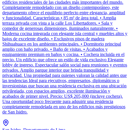
edificios residenciales de las ciudades más importantes del mundo.
Completamente remodelado con un diseño contemporáneo, este
departamento ofrece el equilibrio perfecto entre elegancia, amplitud
y funcionalidad. Características • 85 m² de área total. • Amplia
terraza privada con vista a la calle Los Libertadores. • Sala y
comedor de generosas dimensiones, iluminados naturalmente. •
Moderna cocina integrada con elegante isla central y muebles altos y
bajos de excelente diseño. • Exclusivos pisos de madera
Shihuahuaco en los ambientes principales. • Dormitorio principal
amplio con baño privado. • Baño de visitas. • Acabados y
equipamiento premium en baños y cocina. • Cochera incluida en el
precio. Un edificio que ofrece un estilo de vida exclusivo Elegante
lobby de ingreso. Espectacular salón social para reuniones y eventos
privados. Amplio parque interior que brinda tranquilidad y
privacidad. Una propiedad para quienes valoran la calidad antes que
las tendencias Ideal para ejecutivos, empresarios, diplomáticos o
inversionistas que buscan una residencia exclusiva en una ubicación
privilegiada, con espacios amplios, excelente iluminación y
acabados de primer nivel. Precio: US$ 205,000 (incluye cochera).
Una oportunidad poco frecuente para adquirir una residencia
completamente remodelada en uno de los edificios más prestigiosos
de San Isidro.
San Isidro, Departamento de Lima