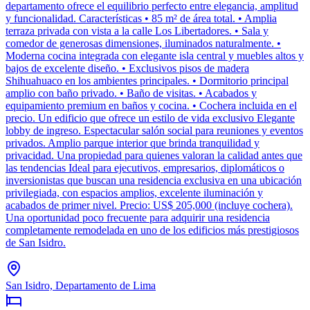
departamento ofrece el equilibrio perfecto entre elegancia, amplitud
y funcionalidad. Características • 85 m² de área total. • Amplia
terraza privada con vista a la calle Los Libertadores. • Sala y
comedor de generosas dimensiones, iluminados naturalmente. •
Moderna cocina integrada con elegante isla central y muebles altos y
bajos de excelente diseño. • Exclusivos pisos de madera
Shihuahuaco en los ambientes principales. • Dormitorio principal
amplio con baño privado. • Baño de visitas. • Acabados y
equipamiento premium en baños y cocina. • Cochera incluida en el
precio. Un edificio que ofrece un estilo de vida exclusivo Elegante
lobby de ingreso. Espectacular salón social para reuniones y eventos
privados. Amplio parque interior que brinda tranquilidad y
privacidad. Una propiedad para quienes valoran la calidad antes que
las tendencias Ideal para ejecutivos, empresarios, diplomáticos o
inversionistas que buscan una residencia exclusiva en una ubicación
privilegiada, con espacios amplios, excelente iluminación y
acabados de primer nivel. Precio: US$ 205,000 (incluye cochera).
Una oportunidad poco frecuente para adquirir una residencia
completamente remodelada en uno de los edificios más prestigiosos
de San Isidro.
San Isidro, Departamento de Lima