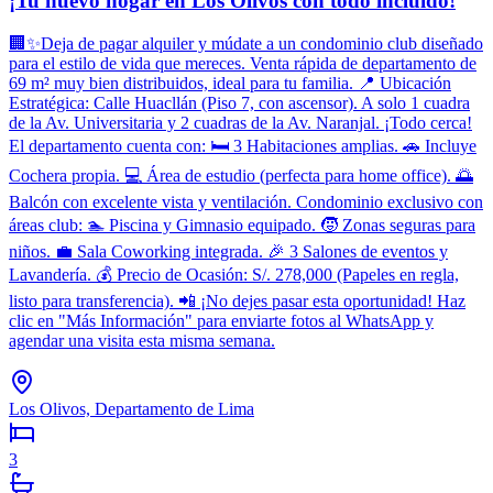
¡Tu nuevo hogar en Los Olivos con todo incluido!
🏢✨Deja de pagar alquiler y múdate a un condominio club diseñado
para el estilo de vida que mereces. Venta rápida de departamento de
69 m² muy bien distribuidos, ideal para tu familia. 📍 Ubicación
Estratégica: Calle Huacllán (Piso 7, con ascensor). A solo 1 cuadra
de la Av. Universitaria y 2 cuadras de la Av. Naranjal. ¡Todo cerca!
El departamento cuenta con: 🛏️ 3 Habitaciones amplias. 🚗 Incluye
Cochera propia. 💻 Área de estudio (perfecta para home office). 🌅
Balcón con excelente vista y ventilación. Condominio exclusivo con
áreas club: 🏊 Piscina y Gimnasio equipado. 🧒 Zonas seguras para
niños. 💼 Sala Coworking integrada. 🎉 3 Salones de eventos y
Lavandería. 💰 Precio de Ocasión: S/. 278,000 (Papeles en regla,
listo para transferencia). 📲 ¡No dejes pasar esta oportunidad! Haz
clic en "Más Información" para enviarte fotos al WhatsApp y
agendar una visita esta misma semana.
Los Olivos, Departamento de Lima
3