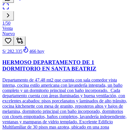
1
/
50
Venta
Nuevo
S/ 282.335
466
hoy
HERMOSO DEPARTAMENTO DE 1
DORMITORIO EN SANTA BEATRIZ
Departamento de 47.48 mt2 que cuenta con sala comedor vista
interna, cocina estilo americana con lavandería integrada, un baño
completo y un dormitorio principal con baño incorporado. Cada
departamento cuenta con áreas iluminadas y buena ventilación, con
excelentes acabados: pisos porcelanatos y laminados de alto tránsito,
cocina kitchenette con mesa de granito, reposteros altos y bajos de
melamina, dormitorio principal con baño incorporado, dormitorios
con closets empotrados, baños completos, lavandería independiente,
ventanas y mamparas de vidrio templado. Excelente Edificio
Multifamiliar de 30 pisos mas azotea, ubicado en una zona