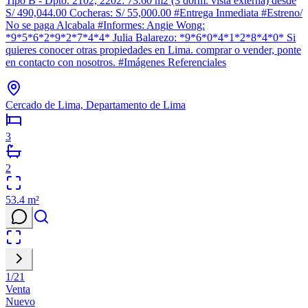
Tipo B - Dpto. 2102, 2202: 73.60 m2 (3 dorm. vista externa) desde
S/ 490,044.00 Cocheras: S/ 55,000.00 #Entrega Inmediata #Estreno/
No se paga Alcabala #Informes: Angie Wong:
*9*5*6*2*9*2*7*4*4* Julia Balarezo: *9*6*0*4*1*2*8*4*0* Si
quieres conocer otras propiedades en Lima. comprar o vender, ponte
en contacto con nosotros. #Imágenes Referenciales
Cercado de Lima, Departamento de Lima
3
2
53.4
m²
1
/
21
Venta
Nuevo