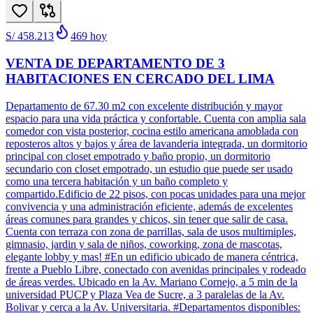
S/ 458.213
469
hoy
VENTA DE DEPARTAMENTO DE 3
HABITACIONES EN CERCADO DEL LIMA
Departamento de 67.30 m2 con excelente distribución y mayor
espacio para una vida práctica y confortable. Cuenta con amplia sala
comedor con vista posterior, cocina estilo americana amoblada con
reposteros altos y bajos y área de lavanderia integrada, un dormitorio
principal con closet empotrado y baño propio, un dormitorio
secundario con closet empotrado, un estudio que puede ser usado
como una tercera habitación y un baño completo y
compartido.Edificio de 22 pisos, con pocas unidades para una mejor
convivencia y una administración eficiente, además de excelentes
áreas comunes para grandes y chicos, sin tener que salir de casa.
Cuenta con terraza con zona de parrillas, sala de usos multimiples,
gimnasio, jardin y sala de niños, coworking, zona de mascotas,
elegante lobby y mas! #En un edificio ubicado de manera céntrica,
frente a Pueblo Libre, conectado con avenidas principales y rodeado
de áreas verdes. Ubicado en la Av. Mariano Cornejo, a 5 min de la
universidad PUCP y Plaza Vea de Sucre, a 3 paralelas de la Av.
Bolivar y cerca a la Av. Universitaria. #Departamentos disponibles: