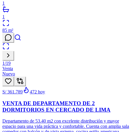
1
1
85
m²
1
/
19
Venta
Nuevo
S/ 361.789
472
hoy
VENTA DE DEPARTAMENTO DE 2
DORMITORIOS EN CERCADO DE LIMA
Departamento de 53.40 m2 con excelente distribución y mayor
espacio para una vida práctica y confortable. Cuenta con amplia sala
comedor con balcón y de vista externa, cocina estilo americana