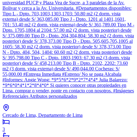
universidad PUCP y Plaza Vea de Sucre, a 3 paralelas de la Av.
Bolivar y cerca a la Av. Universitaria. #Departamentos disponibles:
Tipo L - Dpto. 703,1003,1303,1703: 50.80 m2 (2 dorm. vista
externa) desde S/ 363,085.00 Tipo J - Dpto. 1201 al 1401,1601,
701: 53.40 m2 (2 dorm. vista externa) desde S/ 361,789.00 Tipo M -
Dpto. 1705,1804 al 2104: 57.00 m2 (2 dorm. vista posterior) desde
S/ 375,089.00 Tipo D - Dpto. 204,304,804: 58.30 m2 (2 dorm. vista
posterior) desde S/ 378,373.00 Tipo D - Dpto. 505,605,705,1005 al
1605: 58.30 m2 (2 dorm. vista posterior) desde S/ 378,373.00 Tipo
N - Dpto. 404, 504, 1404: 60.60 m2 (2 dorm. vista posterior) desde
S/ 395,798.00 Tipo C - Dpto. 1803,1903: 67.30 m2 (3 dorm. vista
posterior) desde S/ 458,213.00 Tipo B - Dpto. 2102, 2202: 73.60
m2 (3 dorm. vista externa) desde S/ 490,044.00 Cocheras: S/
55,000.00 #Entrega Inmediata #Estreno/ No se paga Alcabala
#Informes: Angie Wong: *9*5*6*2*9*2*7*4*4* Julia Balarezo:
*9*6*0*4*1*2*8*4*0* Si quieres conocer otras propiedades en
Lima. comprar o vender, ponte en contacto con nosotros. #Imágenes
Referenciales Atributos personalizados
Cercado de Lima, Departamento de Lima
3