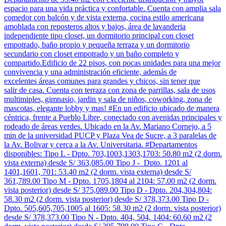
espacio para una vida práctica y confortable. Cuenta con amplia sala
comedor con balcón y de vista externa, cocina estilo americana
amoblada con reposteros altos y bajos, área de lavanderia
independiente tipo closet, un dormitorio principal con closet
empotrado, baño propio y pequeña terraza y un dormitorio
secundario con closet empotrado y un baño completo y
compartido.Edificio de 22 pisos, con pocas unidades para una mejor
convivencia y una administración eficiente, además de
excelentes áreas comunes para grandes y chicos, sin tener que
salir de casa. Cuenta con terraza con zona de parrillas, sala de usos
multimiples, gimnasio, jardin y sala de niños, coworking, zona de
mascotas, elegante lobby y mas! #En un edificio ubicado de manera
céntrica, frente a Pueblo Libre, conectado con avenidas principales y
rodeado de áreas verdes. Ubicado en la Av. Mariano Cornejo, a 5
min de la universidad PUCP y Plaza Vea de Sucre, a 3 paralelas de
la Av. Bolivar y cerca a la Av. Universitaria. #Departamentos
disponibles: Tipo L - Dpto. 703,1003,1303,1703: 50.80 m2 (2 dorm.
vista externa) desde S/ 363,085.00 Tipo J - Dpto. 1201 al
1401,1601, 701: 53.40 m2 (2 dorm. vista externa) desde S/
361,789.00 Tipo M - Dpto. 1705,1804 al 2104: 57.00 m2 (2 dorm.
vista posterior) desde S/ 375,089.00 Tipo D - Dpto. 204,304,804:
58.30 m2 (2 dorm. vista posterior) desde S/ 378,373.00 Tipo D -
Dpto. 505,605,705,1005 al 1605: 58.30 m2 (2 dorm. vista posterior)
desde S/ 378,373.00 Tipo N - Dpto. 404, 504, 1404: 60.60 m2 (2