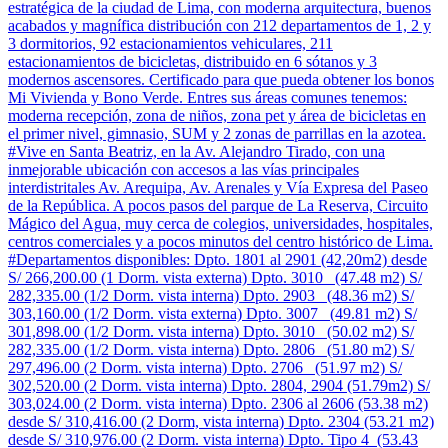
estratégica de la ciudad de Lima, con moderna arquitectura, buenos
acabados y magnífica distribución con 212 departamentos de 1, 2 y
3 dormitorios, 92 estacionamientos vehiculares, 211
estacionamientos de bicicletas, distribuido en 6 sótanos y 3
modernos ascensores. Certificado para que pueda obtener los bonos
Mi Vivienda y Bono Verde. Entres sus áreas comunes tenemos:
moderna recepción, zona de niños, zona pet y área de bicicletas en
el primer nivel, gimnasio, SUM y 2 zonas de parrillas en la azotea.
#Vive en Santa Beatriz, en la Av. Alejandro Tirado, con una
inmejorable ubicación con accesos a las vías principales
interdistritales Av. Arequipa, Av. Arenales y Vía Expresa del Paseo
de la República. A pocos pasos del parque de La Reserva, Circuito
Mágico del Agua, muy cerca de colegios, universidades, hospitales,
centros comerciales y a pocos minutos del centro histórico de Lima.
#Departamentos disponibles: Dpto. 1801 al 2901 (42,20m2) desde
S/ 266,200.00 (1 Dorm. vista externa) Dpto. 3010 (47.48 m2) S/
282,335.00 (1/2 Dorm. vista interna) Dpto. 2903 (48.36 m2) S/
303,160.00 (1/2 Dorm. vista externa) Dpto. 3007 (49.81 m2) S/
301,898.00 (1/2 Dorm. vista interna) Dpto. 3010 (50.02 m2) S/
282,335.00 (1/2 Dorm. vista interna) Dpto. 2806 (51.80 m2) S/
297,496.00 (2 Dorm. vista interna) Dpto. 2706 (51.97 m2) S/
302,520.00 (2 Dorm. vista interna) Dpto. 2804, 2904 (51.79m2) S/
303,024.00 (2 Dorm. vista interna) Dpto. 2306 al 2606 (53.38 m2)
desde S/ 310,416.00 (2 Dorm, vista interna) Dpto. 2304 (53.21 m2)
desde S/ 310,976.00 (2 Dorm. vista interna) Dpto. Tipo 4 (53.43