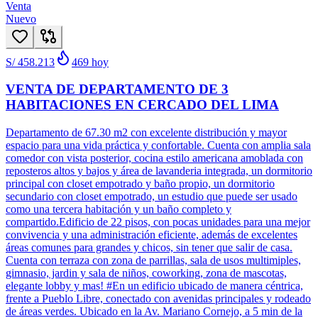
Venta
Nuevo
S/ 458.213
469
hoy
VENTA DE DEPARTAMENTO DE 3
HABITACIONES EN CERCADO DEL LIMA
Departamento de 67.30 m2 con excelente distribución y mayor
espacio para una vida práctica y confortable. Cuenta con amplia sala
comedor con vista posterior, cocina estilo americana amoblada con
reposteros altos y bajos y área de lavanderia integrada, un dormitorio
principal con closet empotrado y baño propio, un dormitorio
secundario con closet empotrado, un estudio que puede ser usado
como una tercera habitación y un baño completo y
compartido.Edificio de 22 pisos, con pocas unidades para una mejor
convivencia y una administración eficiente, además de excelentes
áreas comunes para grandes y chicos, sin tener que salir de casa.
Cuenta con terraza con zona de parrillas, sala de usos multimiples,
gimnasio, jardin y sala de niños, coworking, zona de mascotas,
elegante lobby y mas! #En un edificio ubicado de manera céntrica,
frente a Pueblo Libre, conectado con avenidas principales y rodeado
de áreas verdes. Ubicado en la Av. Mariano Cornejo, a 5 min de la