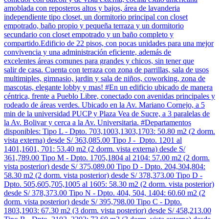
amoblada con reposteros altos y bajos, área de lavanderia
independiente tipo closet, un dormitorio principal con closet
empotrado, baño propio y pequeña terraza y un dormitorio
secundario con closet empotrado y un baño completo y
compartido.Edificio de 22 pisos, con pocas unidades para una mejor
convivencia y una administración eficiente, además de
excelentes áreas comunes para grandes y chicos, sin tener que
salir de casa. Cuenta con terraza con zona de parrillas, sala de usos
multimiples, gimnasio, jardin y sala de niños, coworking, zona de
mascotas, elegante lobby y mas! #En un edificio ubicado de manera
céntrica, frente a Pueblo Libre, conectado con avenidas principales y
rodeado de áreas verdes. Ubicado en la Av. Mariano Cornejo, a 5
min de la universidad PUCP y Plaza Vea de Sucre, a 3 paralelas de
la Av. Bolivar y cerca a la Av. Universitaria. #Departamentos
disponibles: Tipo L - Dpto. 703,1003,1303,1703: 50.80 m2 (2 dorm.
vista externa) desde S/ 363,085.00 Tipo J - Dpto. 1201 al
1401,1601, 701: 53.40 m2 (2 dorm. vista externa) desde S/
361,789.00 Tipo M - Dpto. 1705,1804 al 2104: 57.00 m2 (2 dorm.
vista posterior) desde S/ 375,089.00 Tipo D - Dpto. 204,304,804:
58.30 m2 (2 dorm. vista posterior) desde S/ 378,373.00 Tipo D -
Dpto. 505,605,705,1005 al 1605: 58.30 m2 (2 dorm. vista posterior)
desde S/ 378,373.00 Tipo N - Dpto. 404, 504, 1404: 60.60 m2 (2
dorm. vista posterior) desde S/ 395,798.00 Tipo C - Dpto.
1803,1903: 67.30 m2 (3 dorm. vista posterior) desde S/ 458,213.00