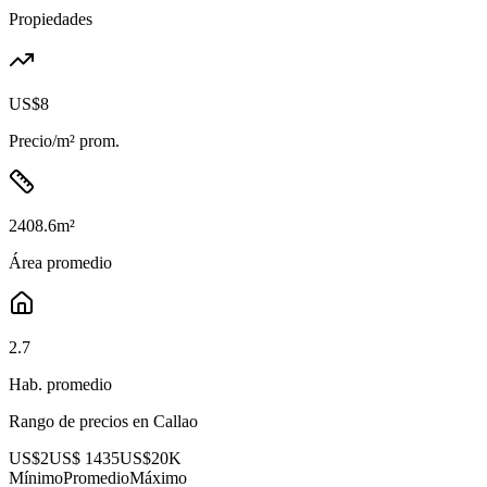
Propiedades
US$8
Precio/m² prom.
2408.6
m²
Área promedio
2.7
Hab. promedio
Rango de precios en
Callao
US$2
US$ 1435
US$20K
Mínimo
Promedio
Máximo