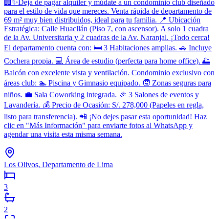
🏢✨Deja de pagar alquiler y múdate a un condominio club diseñado
para el estilo de vida que mereces. Venta rápida de departamento de
69 m² muy bien distribuidos, ideal para tu familia. 📍 Ubicación
Estratégica: Calle Huacllán (Piso 7, con ascensor). A solo 1 cuadra
de la Av. Universitaria y 2 cuadras de la Av. Naranjal. ¡Todo cerca!
El departamento cuenta con: 🛏️ 3 Habitaciones amplias. 🚗 Incluye
Cochera propia. 💻 Área de estudio (perfecta para home office). 🌅
Balcón con excelente vista y ventilación. Condominio exclusivo con
áreas club: 🏊 Piscina y Gimnasio equipado. 🧒 Zonas seguras para
niños. 💼 Sala Coworking integrada. 🎉 3 Salones de eventos y
Lavandería. 💰 Precio de Ocasión: S/. 278,000 (Papeles en regla,
listo para transferencia). 📲 ¡No dejes pasar esta oportunidad! Haz
clic en "Más Información" para enviarte fotos al WhatsApp y
agendar una visita esta misma semana.
Los Olivos, Departamento de Lima
3
2