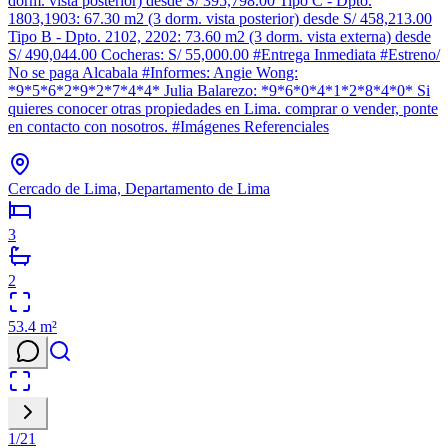
dorm. vista posterior) desde S/ 395,798.00 Tipo C - Dpto.
1803,1903: 67.30 m2 (3 dorm. vista posterior) desde S/ 458,213.00
Tipo B - Dpto. 2102, 2202: 73.60 m2 (3 dorm. vista externa) desde
S/ 490,044.00 Cocheras: S/ 55,000.00 #Entrega Inmediata #Estreno/
No se paga Alcabala #Informes: Angie Wong:
*9*5*6*2*9*2*7*4*4* Julia Balarezo: *9*6*0*4*1*2*8*4*0* Si
quieres conocer otras propiedades en Lima. comprar o vender, ponte
en contacto con nosotros. #Imágenes Referenciales
Cercado de Lima, Departamento de Lima
3
2
53.4
m²
1
/
21