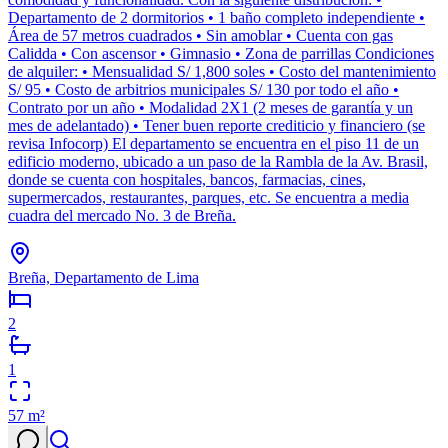
Departamento de 2 dormitorios • 1 baño completo independiente •
Área de 57 metros cuadrados • Sin amoblar • Cuenta con gas
Calidda • Con ascensor • Gimnasio • Zona de parrillas Condiciones
de alquiler: • Mensualidad S/ 1,800 soles • Costo del mantenimiento
S/ 95 • Costo de arbitrios municipales S/ 130 por todo el año •
Contrato por un año • Modalidad 2X1 (2 meses de garantía y un
mes de adelantado) • Tener buen reporte crediticio y financiero (se
revisa Infocorp) El departamento se encuentra en el piso 11 de un
edificio moderno, ubicado a un paso de la Rambla de la Av. Brasil,
donde se cuenta con hospitales, bancos, farmacias, cines,
supermercados, restaurantes, parques, etc. Se encuentra a media
cuadra del mercado No. 3 de Breña.
Breña, Departamento de Lima
2
1
57
m²