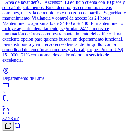
- Área de lavandería. - Ascensor. El edificio cuenta con 10 pisos y
solo 24 departamentos. En el décimo piso encontrarás áreas
comunes, una sala de reuniones y una zona de parrilla. Seguridad y
mantenimiento: Vigilancia y control de acceso las 24 horas.
Mantenimiento aproximado de S/ 400 a S/ 430. El mantenimiento
incluye agua del departamento, seguridad 24/7, limpieza e
iluminación de áreas comunes y mantenimiento del edificio. Una
excelente opción para quienes buscan un departamento funcional,
bien distribuido y en una zona residencial de Surquillo, con la
comodidad de tener áreas comunes y vista al parque. Precio: US$
151,000 121% comprometidos en brindarte un servicio de
excelencia.
Departamento de Lima
3
2
82.28
m²