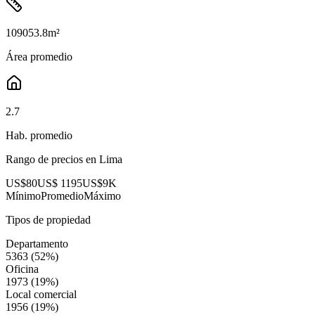
109053.8
m²
Área promedio
2.7
Hab. promedio
Rango de precios en
Lima
US$80
US$ 1195
US$9K
Mínimo
Promedio
Máximo
Tipos de propiedad
Departamento
5363
(
52
%)
Oficina
1973
(
19
%)
Local comercial
1956
(
19
%)