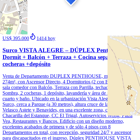
1
/
20
Venta
Nuevo
US$ 395.000
1414
hoy
Surco VISTA ALEGRE – DÚPLEX Penthouse de 4
Dormit + Balcón + Terraza + Cocina separada + 2
cocheras +depósito
Venta de Departamento DUPLEX PENTHOUSE, muy amplio de
274m², con Ascensor Directo, 4 Dormitorios (2 con Baño propio),
sala comedor con Balcón, Terraza con Parrilla, techada con Sol y
Sombra, 2 cocheras, 1 depósito, lavandería y área de servicio con
cuarto y baño. Ubicado en la urbanización Vista Alegre, Santiago de
Surco, cerca a Parque (a 30 metros), altura cruce de las avenidas
Velasco Astete y Benavides, en una excelente zona, cerca a
Chacarilla del Estanque, CC El Trigal, Autoservicios Wong, Plaza
Vea, Restaurantes y Bancos. Edificio con un diseño moderno,
excelentes acabados de primera y de sólo 4 pisos con 8
Departamentos en total, con recepción, seguridad 24/7 y ascensor
para discapacitados en el ingreso. Dúplex PENTHOUSE VISTA