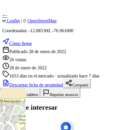
+
−
Leaflet
|
©
OpenStreetMap
Coordenadas:
-12.085300
,
-76.961800
Cómo llegar
Publicado 28 de enero de 2022
26
visitas
28 de enero de 2022
1653
días en el mercado
· actualizado hace 7 días
Descargar ficha de propiedad
Compartir
Añadir a tablero
Reportar anuncio
Te puede interesar
Ver todas