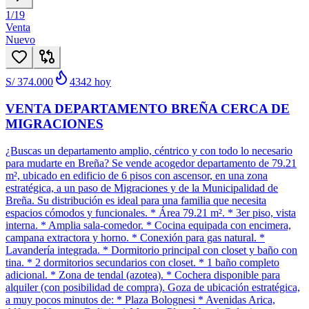
1
/
19
Venta
Nuevo
S/ 374.000
4342
hoy
VENTA DEPARTAMENTO BREÑA CERCA DE
MIGRACIONES
¿Buscas un departamento amplio, céntrico y con todo lo necesario
para mudarte en Breña? Se vende acogedor departamento de 79.21
m², ubicado en edificio de 6 pisos con ascensor, en una zona
estratégica, a un paso de Migraciones y de la Municipalidad de
Breña. Su distribución es ideal para una familia que necesita
espacios cómodos y funcionales. * Área 79.21 m². * 3er piso, vista
interna. * Amplia sala-comedor. * Cocina equipada con encimera,
campana extractora y horno. * Conexión para gas natural. *
Lavandería integrada. * Dormitorio principal con closet y baño con
tina. * 2 dormitorios secundarios con closet. * 1 baño completo
adicional. * Zona de tendal (azotea). * Cochera disponible para
alquiler (con posibilidad de compra). Goza de ubicación estratégica,
a muy pocos minutos de: * Plaza Bolognesi * Avenidas Arica,