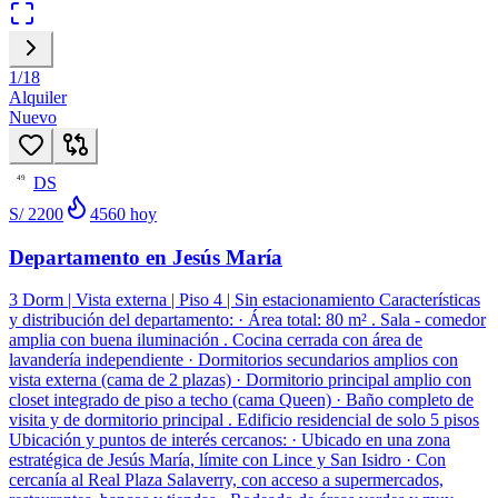
1
/
18
Alquiler
Nuevo
DS
49
S/ 2200
4560
hoy
Departamento en Jesús María
3 Dorm | Vista externa | Piso 4 | Sin estacionamiento Características
y distribución del departamento: · Área total: 80 m² . Sala - comedor
amplia con buena iluminación . Cocina cerrada con área de
lavandería independiente · Dormitorios secundarios amplios con
vista externa (cama de 2 plazas) · Dormitorio principal amplio con
closet integrado de piso a techo (cama Queen) · Baño completo de
visita y de dormitorio principal . Edificio residencial de solo 5 pisos
Ubicación y puntos de interés cercanos: · Ubicado en una zona
estratégica de Jesús María, límite con Lince y San Isidro · Con
cercanía al Real Plaza Salaverry, con acceso a supermercados,