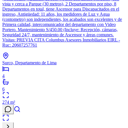
vista y cerca a Parque (30 metros), 2 Departamentos por piso, 8
Departamentos en total, tiene Ascensor para Discapacitados en el
ingreso, Antigüedad: 11 años, los medidores de Luz y Agua
(contometro) son independientes, los acabados son excelentes y de
Primera calidad, intercomunicador del departamento con Video
Portero. Mantenimiento S/450.00 (Incluye: Recepción, cámaras,
Seguridad 24/7, mantenimiento de Ascensor y áreas comunes.
Visitas: PREVIA CITA Columbus Asesores Inmobiliarios EIRL -
Ruc: 20607257761
Surco, Departamento de Lima
4
6
274
m²