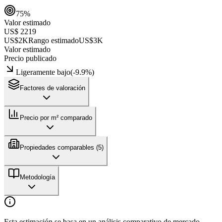
75
%
Valor estimado
US$ 2219
US$2K
Rango estimado
US$3K
Valor estimado
Precio publicado
Ligeramente bajo
(
-9.9
%)
Factores de valoración
Precio por m² comparado
Propiedades comparables (
5
)
Metodología
Esta estimación se basa en un análisis comparativo de mercado