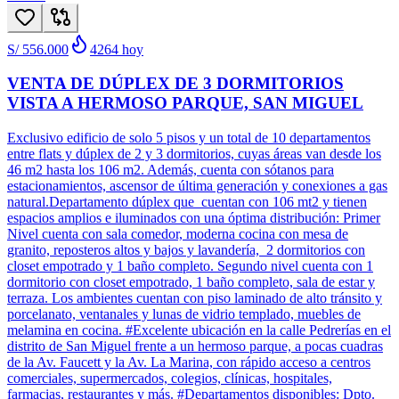
S/ 556.000
4264
hoy
VENTA DE DÚPLEX DE 3 DORMITORIOS
VISTA A HERMOSO PARQUE, SAN MIGUEL
Exclusivo edificio de solo 5 pisos y un total de 10 departamentos
entre flats y dúplex de 2 y 3 dormitorios, cuyas áreas van desde los
46 m2 hasta los 106 m2. Además, cuenta con sótanos para
estacionamientos, ascensor de última generación y conexiones a gas
natural.Departamento dúplex que cuentan con 106 mt2 y tienen
espacios amplios e iluminados con una óptima distribución: Primer
Nivel cuenta con sala comedor, moderna cocina con mesa de
granito, reposteros altos y bajos y lavandería, 2 dormitorios con
closet empotrado y 1 baño completo. Segundo nivel cuenta con 1
dormitorio con closet empotrado, 1 baño completo, sala de estar y
terraza. Los ambientes cuentan con piso laminado de alto tránsito y
porcelanato, ventanales y lunas de vidrio templado, muebles de
melamina en cocina. #Excelente ubicación en la calle Pedrerías en el
distrito de San Miguel frente a un hermoso parque, a pocas cuadras
de la Av. Faucett y la Av. La Marina, con rápido acceso a centros
comerciales, supermercados, colegios, clínicas, hospitales,
farmacias, restaurantes y más. #Departamentos disponibles: Dpto.