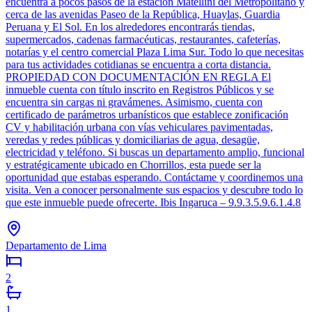
encuentra a pocos pasos de la estación Matellini del Metropolitano y
cerca de las avenidas Paseo de la República, Huaylas, Guardia
Peruana y El Sol. En los alrededores encontrarás tiendas,
supermercados, cadenas farmacéuticas, restaurantes, cafeterías,
notarías y el centro comercial Plaza Lima Sur. Todo lo que necesitas
para tus actividades cotidianas se encuentra a corta distancia.
PROPIEDAD CON DOCUMENTACIÓN EN REGLA El
inmueble cuenta con título inscrito en Registros Públicos y se
encuentra sin cargas ni gravámenes. Asimismo, cuenta con
certificado de parámetros urbanísticos que establece zonificación
CV y habilitación urbana con vías vehiculares pavimentadas,
veredas y redes públicas y domiciliarias de agua, desagüe,
electricidad y teléfono. Si buscas un departamento amplio, funcional
y estratégicamente ubicado en Chorrillos, esta puede ser la
oportunidad que estabas esperando. Contáctame y coordinemos una
visita. Ven a conocer personalmente sus espacios y descubre todo lo
que este inmueble puede ofrecerte. Ibis Ingaruca – 9.9.3.5.9.6.1.4.8
Departamento de Lima
2
1