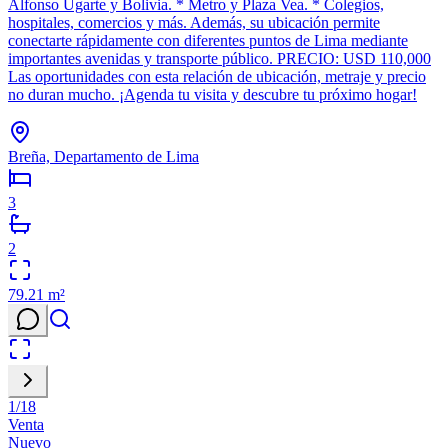
Alfonso Ugarte y Bolivia. * Metro y Plaza Vea. * Colegios,
hospitales, comercios y más. Además, su ubicación permite
conectarte rápidamente con diferentes puntos de Lima mediante
importantes avenidas y transporte público. PRECIO: USD 110,000
Las oportunidades con esta relación de ubicación, metraje y precio
no duran mucho. ¡Agenda tu visita y descubre tu próximo hogar!
Breña, Departamento de Lima
3
2
79.21
m²
1
/
18
Venta
Nuevo