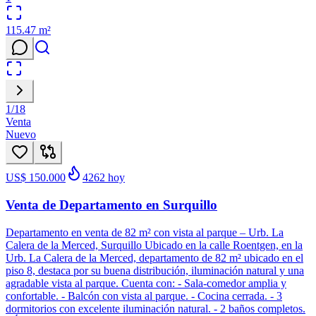
115.47
m²
1
/
18
Venta
Nuevo
US$ 150.000
4262
hoy
Venta de Departamento en Surquillo
Departamento en venta de 82 m² con vista al parque – Urb. La
Calera de la Merced, Surquillo Ubicado en la calle Roentgen, en la
Urb. La Calera de la Merced, departamento de 82 m² ubicado en el
piso 8, destaca por su buena distribución, iluminación natural y una
agradable vista al parque. Cuenta con: - Sala-comedor amplia y
confortable. - Balcón con vista al parque. - Cocina cerrada. - 3
dormitorios con excelente iluminación natural. - 2 baños completos.