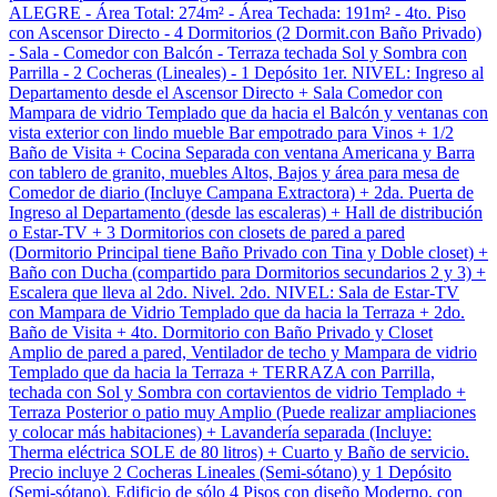
ALEGRE - Área Total: 274m² - Área Techada: 191m² - 4to. Piso
con Ascensor Directo - 4 Dormitorios (2 Dormit.con Baño Privado)
- Sala - Comedor con Balcón - Terraza techada Sol y Sombra con
Parrilla - 2 Cocheras (Lineales) - 1 Depósito 1er. NIVEL: Ingreso al
Departamento desde el Ascensor Directo + Sala Comedor con
Mampara de vidrio Templado que da hacia el Balcón y ventanas con
vista exterior con lindo mueble Bar empotrado para Vinos + 1/2
Baño de Visita + Cocina Separada con ventana Americana y Barra
con tablero de granito, muebles Altos, Bajos y área para mesa de
Comedor de diario (Incluye Campana Extractora) + 2da. Puerta de
Ingreso al Departamento (desde las escaleras) + Hall de distribución
o Estar-TV + 3 Dormitorios con closets de pared a pared
(Dormitorio Principal tiene Baño Privado con Tina y Doble closet) +
Baño con Ducha (compartido para Dormitorios secundarios 2 y 3) +
Escalera que lleva al 2do. Nivel. 2do. NIVEL: Sala de Estar-TV
con Mampara de Vidrio Templado que da hacia la Terraza + 2do.
Baño de Visita + 4to. Dormitorio con Baño Privado y Closet
Amplio de pared a pared, Ventilador de techo y Mampara de vidrio
Templado que da hacia la Terraza + TERRAZA con Parrilla,
techada con Sol y Sombra con cortavientos de vidrio Templado +
Terraza Posterior o patio muy Amplio (Puede realizar ampliaciones
y colocar más habitaciones) + Lavandería separada (Incluye:
Therma eléctrica SOLE de 80 litros) + Cuarto y Baño de servicio.
Precio incluye 2 Cocheras Lineales (Semi-sótano) y 1 Depósito
(Semi-sótano). Edificio de sólo 4 Pisos con diseño Moderno, con