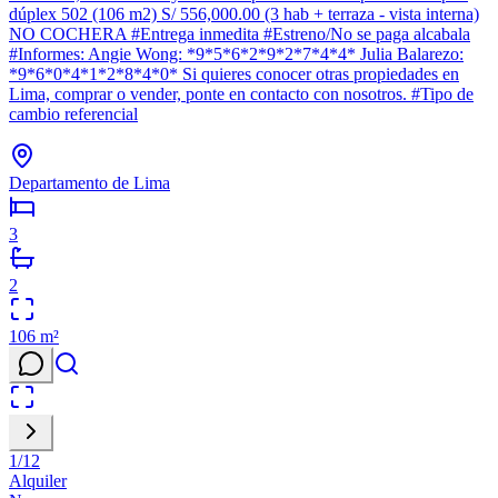
dúplex 502 (106 m2) S/ 556,000.00 (3 hab + terraza - vista interna)
NO COCHERA #Entrega inmedita #Estreno/No se paga alcabala
#Informes: Angie Wong: *9*5*6*2*9*2*7*4*4* Julia Balarezo:
*9*6*0*4*1*2*8*4*0* Si quieres conocer otras propiedades en
Lima, comprar o vender, ponte en contacto con nosotros. #Tipo de
cambio referencial
Departamento de Lima
3
2
106
m²
1
/
12
Alquiler