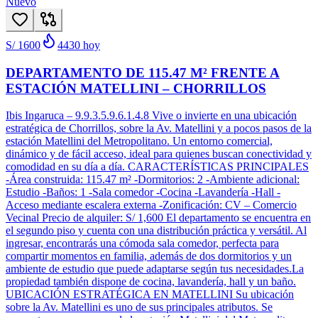
Nuevo
S/ 1600
4430
hoy
DEPARTAMENTO DE 115.47 M² FRENTE A
ESTACIÓN MATELLINI – CHORRILLOS
Ibis Ingaruca – 9.9.3.5.9.6.1.4.8 Vive o invierte en una ubicación
estratégica de Chorrillos, sobre la Av. Matellini y a pocos pasos de la
estación Matellini del Metropolitano. Un entorno comercial,
dinámico y de fácil acceso, ideal para quienes buscan conectividad y
comodidad en su día a día. CARACTERÍSTICAS PRINCIPALES
-Área construida: 115.47 m² -Dormitorios: 2 -Ambiente adicional:
Estudio -Baños: 1 -Sala comedor -Cocina -Lavandería -Hall -
Acceso mediante escalera externa -Zonificación: CV – Comercio
Vecinal Precio de alquiler: S/ 1,600 El departamento se encuentra en
el segundo piso y cuenta con una distribución práctica y versátil. Al
ingresar, encontrarás una cómoda sala comedor, perfecta para
compartir momentos en familia, además de dos dormitorios y un
ambiente de estudio que puede adaptarse según tus necesidades.La
propiedad también dispone de cocina, lavandería, hall y un baño.
UBICACIÓN ESTRATÉGICA EN MATELLINI Su ubicación
sobre la Av. Matellini es uno de sus principales atributos. Se