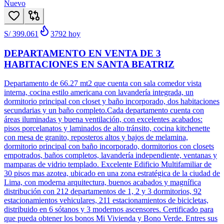
Nuevo
S/ 399.061
3792
hoy
DEPARTAMENTO EN VENTA DE 3
HABITACIONES EN SANTA BEATRIZ
Departamento de 66.27 mt2 que cuenta con sala comedor vista
interna, cocina estilo americana con lavandería integrada, un
dormitorio principal con closet y baño incorporado, dos habitaciones
secundarias y un baño completo.Cada departamento cuenta con
áreas iluminadas y buena ventilación, con excelentes acabados:
pisos porcelanatos y laminados de alto tránsito, cocina kitchenette
con mesa de granito, reposteros altos y bajos de melamina,
dormitorio principal con baño incorporado, dormitorios con closets
empotrados, baños completos, lavandería independiente, ventanas y
mamparas de vidrio templado. Excelente Edificio Multifamiliar de
30 pisos mas azotea, ubicado en una zona estratégica de la ciudad de
Lima, con moderna arquitectura, buenos acabados y magnífica
distribución con 212 departamentos de 1, 2 y 3 dormitorios, 92
estacionamientos vehiculares, 211 estacionamientos de bicicletas,
distribuido en 6 sótanos y 3 modernos ascensores. Certificado para
que pueda obtener los bonos Mi Vivienda y Bono Verde. Entres sus