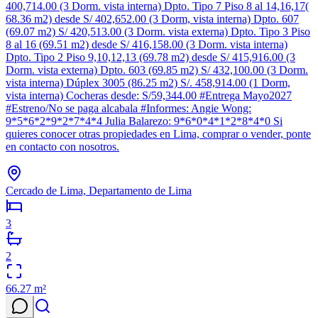
400,714.00 (3 Dorm. vista interna) Dpto. Tipo 7 Piso 8 al 14,16,17(
68.36 m2) desde S/ 402,652.00 (3 Dorm, vista interna) Dpto. 607
(69.07 m2) S/ 420,513.00 (3 Dorm. vista externa) Dpto. Tipo 3 Piso
8 al 16 (69.51 m2) desde S/ 416,158.00 (3 Dorm. vista interna)
Dpto. Tipo 2 Piso 9,10,12,13 (69.78 m2) desde S/ 415,916.00 (3
Dorm. vista externa) Dpto. 603 (69.85 m2) S/ 432,100.00 (3 Dorm.
vista interna) Dúplex 3005 (86.25 m2) S/. 458,914.00 (1 Dorm,
vista interna) Cocheras desde: S/59,344.00 #Entrega Mayo2027
#Estreno/No se paga alcabala #Informes: Angie Wong:
9*5*6*2*9*2*7*4*4 Julia Balarezo: 9*6*0*4*1*2*8*4*0 Si
quieres conocer otras propiedades en Lima, comprar o vender, ponte
en contacto con nosotros.
Cercado de Lima, Departamento de Lima
3
2
66.27
m²