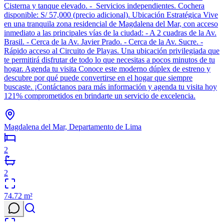
Cisterna y tanque elevado. - Servicios independientes. Cochera
disponible: S/ 57,000 (precio adicional). Ubicación Estratégica Vive
en una tranquila zona residencial de Magdalena del Mar, con acceso
inmediato a las principales vías de la ciudad: - A 2 cuadras de la Av.
Brasil. - Cerca de la Av. Javier Prado. - Cerca de la Av. Sucre. -
Rápido acceso al Circuito de Playas. Una ubicación privilegiada que
te permitirá disfrutar de todo lo que necesitas a pocos minutos de tu
hogar. Agenda tu visita Conoce este moderno dúplex de estreno y
descubre por qué puede convertirse en el hogar que siempre
buscaste. ¡Contáctanos para más información y agenda tu visita hoy
121% comprometidos en brindarte un servicio de excelencia.
Magdalena del Mar, Departamento de Lima
2
2
74.72
m²