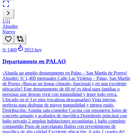
1
/
11
Alquiler
Nuevo
S/ 1400
3953
hoy
Departamento en PALAO
¡Alquila un amplio departamento en Palao – San Martín de Porres!
Alquiler: S/ 1,400 mensuales Calle Las Violetas – Palao, San Martín
de Porres ¿Buscas un hogar cómodo, funcional y en una excelente
ubicación? Este departamento de 68 m² es ideal para familias o
personas que desean vivir con tranquilidad y tener todo cerca.
Ubicado en el 3.er piso (escaleras descansadas) Vista interna,
perfecta para disfrutar de mayor tranquilidad y menos ruido.
Distribución: Amplia sala-comedor Cocina con reposteros bajos de
concreto armado y acabados de mayólica Dormitorio principal con
baño privado 2 amplias habitaciones secundarias 1 baño completo
compartido Pisos de porcelanato Baños con revestimiento de
mayólica de alta calidad Excelente ubicación: A solo 1 cuadra del