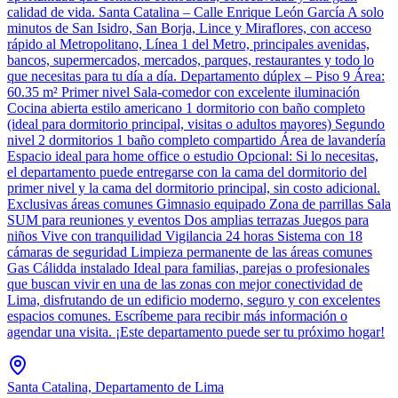
calidad de vida. Santa Catalina – Calle Enrique León García A solo
minutos de San Isidro, San Borja, Lince y Miraflores, con acceso
rápido al Metropolitano, Línea 1 del Metro, principales avenidas,
bancos, supermercados, mercados, parques, restaurantes y todo lo
que necesitas para tu día a día. Departamento dúplex – Piso 9 Área:
60.35 m² Primer nivel Sala-comedor con excelente iluminación
Cocina abierta estilo americano 1 dormitorio con baño completo
(ideal para dormitorio principal, visitas o adultos mayores) Segundo
nivel 2 dormitorios 1 baño completo compartido Área de lavandería
Espacio ideal para home office o estudio Opcional: Si lo necesitas,
el departamento puede entregarse con la cama del dormitorio del
primer nivel y la cama del dormitorio principal, sin costo adicional.
Exclusivas áreas comunes Gimnasio equipado Zona de parrillas Sala
SUM para reuniones y eventos Dos amplias terrazas Juegos para
niños Vive con tranquilidad Vigilancia 24 horas Sistema con 18
cámaras de seguridad Limpieza permanente de las áreas comunes
Gas Cálidda instalado Ideal para familias, parejas o profesionales
que buscan vivir en una de las zonas con mejor conectividad de
Lima, disfrutando de un edificio moderno, seguro y con excelentes
espacios comunes. Escríbeme para recibir más información o
agendar una visita. ¡Este departamento puede ser tu próximo hogar!
Santa Catalina, Departamento de Lima