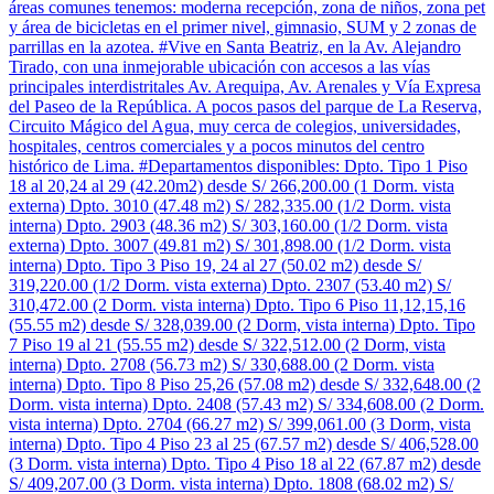
áreas comunes tenemos: moderna recepción, zona de niños, zona pet
y área de bicicletas en el primer nivel, gimnasio, SUM y 2 zonas de
parrillas en la azotea. #Vive en Santa Beatriz, en la Av. Alejandro
Tirado, con una inmejorable ubicación con accesos a las vías
principales interdistritales Av. Arequipa, Av. Arenales y Vía Expresa
del Paseo de la República. A pocos pasos del parque de La Reserva,
Circuito Mágico del Agua, muy cerca de colegios, universidades,
hospitales, centros comerciales y a pocos minutos del centro
histórico de Lima. #Departamentos disponibles: Dpto. Tipo 1 Piso
18 al 20,24 al 29 (42.20m2) desde S/ 266,200.00 (1 Dorm. vista
externa) Dpto. 3010 (47.48 m2) S/ 282,335.00 (1/2 Dorm. vista
interna) Dpto. 2903 (48.36 m2) S/ 303,160.00 (1/2 Dorm. vista
externa) Dpto. 3007 (49.81 m2) S/ 301,898.00 (1/2 Dorm. vista
interna) Dpto. Tipo 3 Piso 19, 24 al 27 (50.02 m2) desde S/
319,220.00 (1/2 Dorm. vista externa) Dpto. 2307 (53.40 m2) S/
310,472.00 (2 Dorm. vista interna) Dpto. Tipo 6 Piso 11,12,15,16
(55.55 m2) desde S/ 328,039.00 (2 Dorm, vista interna) Dpto. Tipo
7 Piso 19 al 21 (55.55 m2) desde S/ 322,512.00 (2 Dorm, vista
interna) Dpto. 2708 (56.73 m2) S/ 330,688.00 (2 Dorm. vista
interna) Dpto. Tipo 8 Piso 25,26 (57.08 m2) desde S/ 332,648.00 (2
Dorm. vista interna) Dpto. 2408 (57.43 m2) S/ 334,608.00 (2 Dorm.
vista interna) Dpto. 2704 (66.27 m2) S/ 399,061.00 (3 Dorm, vista
interna) Dpto. Tipo 4 Piso 23 al 25 (67.57 m2) desde S/ 406,528.00
(3 Dorm. vista interna) Dpto. Tipo 4 Piso 18 al 22 (67.87 m2) desde
S/ 409,207.00 (3 Dorm. vista interna) Dpto. 1808 (68.02 m2) S/