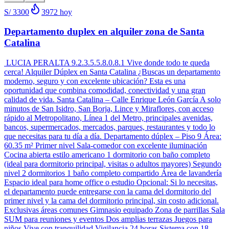
S/ 3300
3972
hoy
Departamento duplex en alquiler zona de Santa
Catalina
LUCIA PERALTA 9.2.3.5.5.8.0.8.1 Vive donde todo te queda
cerca! Alquiler Dúplex en Santa Catalina ¿Buscas un departamento
moderno, seguro y con excelente ubicación? Esta es una
oportunidad que combina comodidad, conectividad y una gran
calidad de vida. Santa Catalina – Calle Enrique León García A solo
minutos de San Isidro, San Borja, Lince y Miraflores, con acceso
rápido al Metropolitano, Línea 1 del Metro, principales avenidas,
bancos, supermercados, mercados, parques, restaurantes y todo lo
que necesitas para tu día a día. Departamento dúplex – Piso 9 Área:
60.35 m² Primer nivel Sala-comedor con excelente iluminación
Cocina abierta estilo americano 1 dormitorio con baño completo
(ideal para dormitorio principal, visitas o adultos mayores) Segundo
nivel 2 dormitorios 1 baño completo compartido Área de lavandería
Espacio ideal para home office o estudio Opcional: Si lo necesitas,
el departamento puede entregarse con la cama del dormitorio del
primer nivel y la cama del dormitorio principal, sin costo adicional.
Exclusivas áreas comunes Gimnasio equipado Zona de parrillas Sala
SUM para reuniones y eventos Dos amplias terrazas Juegos para
niños Vive con tranquilidad Vigilancia 24 horas Sistema con 18