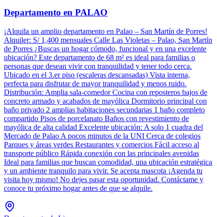
Departamento en PALAO
¡Alquila un amplio departamento en Palao – San Martín de Porres!
Alquiler: S/ 1,400 mensuales Calle Las Violetas – Palao, San Martín
de Porres ¿Buscas un hogar cómodo, funcional y en una excelente
ubicación? Este departamento de 68 m² es ideal para familias o
personas que desean vivir con tranquilidad y tener todo cerca.
Ubicado en el 3.er piso (escaleras descansadas) Vista interna,
perfecta para disfrutar de mayor tranquilidad y menos ruido.
Distribución: Amplia sala-comedor Cocina con reposteros bajos de
concreto armado y acabados de mayólica Dormitorio principal con
baño privado 2 amplias habitaciones secundarias 1 baño completo
compartido Pisos de porcelanato Baños con revestimiento de
mayólica de alta calidad Excelente ubicación: A solo 1 cuadra del
Mercado de Palao A pocos minutos de la UNI Cerca de colegios
Parques y áreas verdes Restaurantes y comercios Fácil acceso al
transporte público Rápida conexión con las principales avenidas
Ideal para familias que buscan comodidad, una ubicación estratégica
y un ambiente tranquilo para vivir. Se acepta mascota ¡Agenda tu
visita hoy mismo! No dejes pasar esta oportunidad. Contáctame y
conoce tu próximo hogar antes de que se alquile.