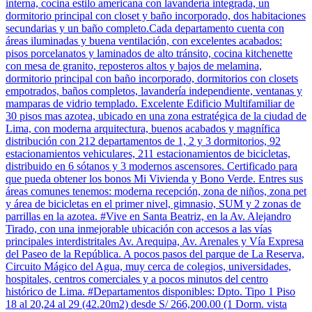
interna, cocina estilo americana con lavandería integrada, un
dormitorio principal con closet y baño incorporado, dos habitaciones
secundarias y un baño completo.Cada departamento cuenta con
áreas iluminadas y buena ventilación, con excelentes acabados:
pisos porcelanatos y laminados de alto tránsito, cocina kitchenette
con mesa de granito, reposteros altos y bajos de melamina,
dormitorio principal con baño incorporado, dormitorios con closets
empotrados, baños completos, lavandería independiente, ventanas y
mamparas de vidrio templado. Excelente Edificio Multifamiliar de
30 pisos mas azotea, ubicado en una zona estratégica de la ciudad de
Lima, con moderna arquitectura, buenos acabados y magnífica
distribución con 212 departamentos de 1, 2 y 3 dormitorios, 92
estacionamientos vehiculares, 211 estacionamientos de bicicletas,
distribuido en 6 sótanos y 3 modernos ascensores. Certificado para
que pueda obtener los bonos Mi Vivienda y Bono Verde. Entres sus
áreas comunes tenemos: moderna recepción, zona de niños, zona pet
y área de bicicletas en el primer nivel, gimnasio, SUM y 2 zonas de
parrillas en la azotea. #Vive en Santa Beatriz, en la Av. Alejandro
Tirado, con una inmejorable ubicación con accesos a las vías
principales interdistritales Av. Arequipa, Av. Arenales y Vía Expresa
del Paseo de la República. A pocos pasos del parque de La Reserva,
Circuito Mágico del Agua, muy cerca de colegios, universidades,
hospitales, centros comerciales y a pocos minutos del centro
histórico de Lima. #Departamentos disponibles: Dpto. Tipo 1 Piso
18 al 20,24 al 29 (42.20m2) desde S/ 266,200.00 (1 Dorm. vista