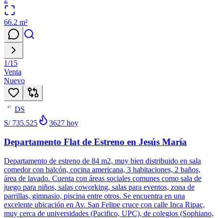
66.2
m²
1
/
15
Venta
Nuevo
DS
47
S/ 735.525
3627
hoy
Departamento Flat de Estreno en Jesús María
Departamento de estreno de 84 m2, muy bien distribuido en sala
comedor con balcón, cocina americana, 3 habitaciones, 2 baños,
área de lavado. Cuenta con áreas sociales comunes como sala de
juego para niños, salas coworking, salas para eventos, zona de
parrillas, gimnasio, piscina entre otros. Se encuentra en una
excelente ubicación en Av. San Felipe cruce con calle Inca Ripac,
muy cerca de universidades (Pacifico, UPC), de colegios (Sophiano,