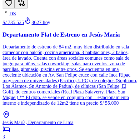
DS
47
S/ 735.525
3627
hoy
Departamento Flat de Estreno en Jesús María
Departamento de estreno de 84 m2, muy bien distribuido en sala
comedor con balcón, cocina americana, 3 habitaciones, 2 baños,
área de lavado. Cuenta con áreas sociales comunes como sala de
juego para niños, salas coworking, salas para eventos, zona de
parrillas, gimnasio, piscina entre otros. Se encuentra en una
excelente ubicación en Av. San Felipe cruce con calle Inca Ripac,
muy cerca de universidades (Pacifico, UPC), de colegios (Sophiano,
Los Álamos, Sn Antonio de Padua), de clínicas (San Felipe, El
Golf), de centros comerciales (Real Plaza Salaverry, Plaza San
Miguel) ** El dpto. se vende en conjunto con 1 estacionamiento
interno e independizado de 12m2 tiene un precio S/ 55,000
Jesús María, Departamento de Lima
3