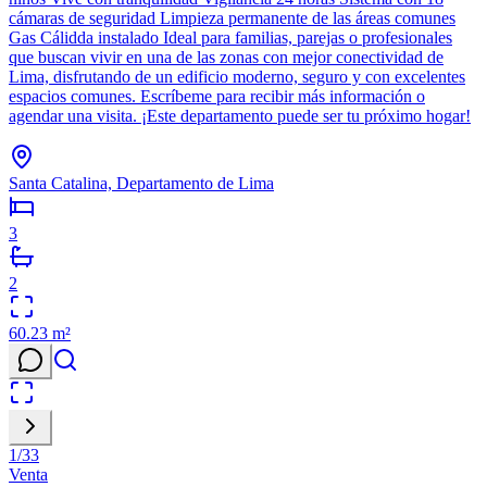
cámaras de seguridad Limpieza permanente de las áreas comunes
Gas Cálidda instalado Ideal para familias, parejas o profesionales
que buscan vivir en una de las zonas con mejor conectividad de
Lima, disfrutando de un edificio moderno, seguro y con excelentes
espacios comunes. Escríbeme para recibir más información o
agendar una visita. ¡Este departamento puede ser tu próximo hogar!
Santa Catalina, Departamento de Lima
3
2
60.23
m²
1
/
33
Venta