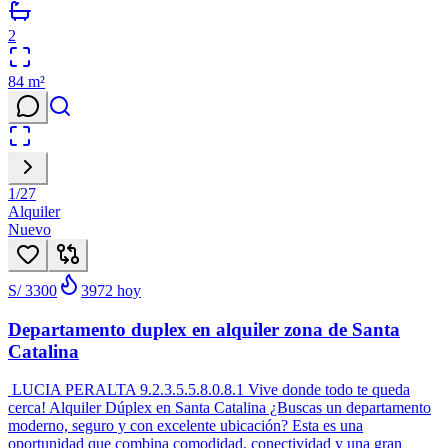
2
84
m²
1
/
27
Alquiler
Nuevo
S/ 3300
3972
hoy
Departamento duplex en alquiler zona de Santa
Catalina
LUCIA PERALTA 9.2.3.5.5.8.0.8.1 Vive donde todo te queda
cerca! Alquiler Dúplex en Santa Catalina ¿Buscas un departamento
moderno, seguro y con excelente ubicación? Esta es una
oportunidad que combina comodidad, conectividad y una gran