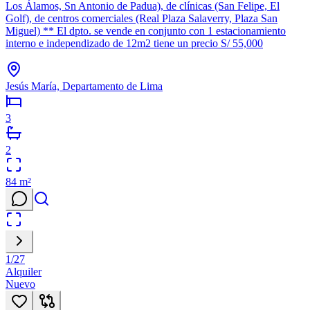
Los Álamos, Sn Antonio de Padua), de clínicas (San Felipe, El
Golf), de centros comerciales (Real Plaza Salaverry, Plaza San
Miguel) ** El dpto. se vende en conjunto con 1 estacionamiento
interno e independizado de 12m2 tiene un precio S/ 55,000
Jesús María, Departamento de Lima
3
2
84
m²
1
/
27
Alquiler
Nuevo