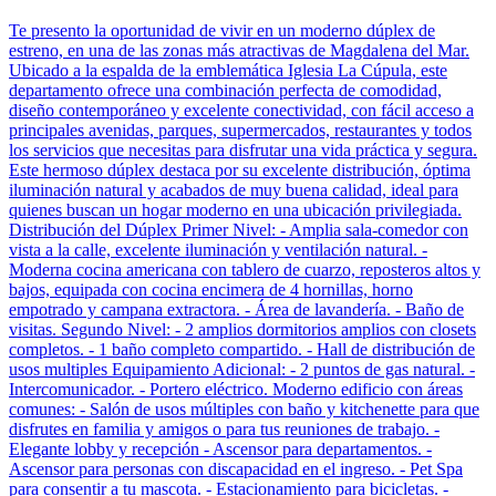
Te presento la oportunidad de vivir en un moderno dúplex de
estreno, en una de las zonas más atractivas de Magdalena del Mar.
Ubicado a la espalda de la emblemática Iglesia La Cúpula, este
departamento ofrece una combinación perfecta de comodidad,
diseño contemporáneo y excelente conectividad, con fácil acceso a
principales avenidas, parques, supermercados, restaurantes y todos
los servicios que necesitas para disfrutar una vida práctica y segura.
Este hermoso dúplex destaca por su excelente distribución, óptima
iluminación natural y acabados de muy buena calidad, ideal para
quienes buscan un hogar moderno en una ubicación privilegiada.
Distribución del Dúplex Primer Nivel: - Amplia sala-comedor con
vista a la calle, excelente iluminación y ventilación natural. -
Moderna cocina americana con tablero de cuarzo, reposteros altos y
bajos, equipada con cocina encimera de 4 hornillas, horno
empotrado y campana extractora. - Área de lavandería. - Baño de
visitas. Segundo Nivel: - 2 amplios dormitorios amplios con closets
completos. - 1 baño completo compartido. - Hall de distribución de
usos multiples Equipamiento Adicional: - 2 puntos de gas natural. -
Intercomunicador. - Portero eléctrico. Moderno edificio con áreas
comunes: - Salón de usos múltiples con baño y kitchenette para que
disfrutes en familia y amigos o para tus reuniones de trabajo. -
Elegante lobby y recepción - Ascensor para departamentos. -
Ascensor para personas con discapacidad en el ingreso. - Pet Spa
para consentir a tu mascota. - Estacionamiento para bicicletas. -