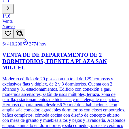
1
/
16
Venta
Nuevo
S/ 410.200
3774
hoy
VENTA DE DE DEPARTAMENTO DE 2
DORMITORIOS, FRENTE A PLAZA SAN
MIGUEL
Moderno edificio de 20 pisos con un total de 129 hermosos y
exclusivos flats y dúplex, de 2 y 3 dormitorios. Cuenta con 2
sótanos y 81 estacionamientos. Edificio con conexión a gas,
modernos ascensores, salón de usos múltiples, terraza, zona de
parrilla, estacionamientos de bicicletas y una elegante recepción.
Hermoso departamento desde 66.20 mt2 de 2 habitaciones, con
amplia sala comedor, agradables dormitorios con closet empotrados,
baños completos, cómoda cocina con diseño de concepto abierto
con mesa de granito y muebles altos y bajos y lavandería. Acabados
en piso laminado en dormitorios y sala comedor, pisos de cerámico