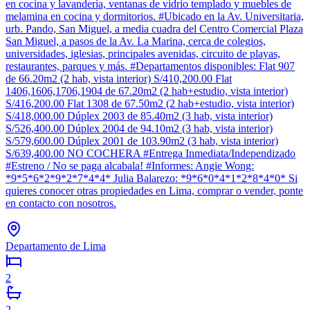
en cocina y lavandería, ventanas de vidrio templado y muebles de
melamina en cocina y dormitorios. #Ubicado en la Av. Universitaria,
urb. Pando, San Miguel, a media cuadra del Centro Comercial Plaza
San Miguel, a pasos de la Av. La Marina, cerca de colegios,
universidades, iglesias, principales avenidas, circuito de playas,
restaurantes, parques y más. #Departamentos disponibles: Flat 907
de 66.20m2 (2 hab, vista interior) S/410,200.00 Flat
1406,1606,1706,1904 de 67.20m2 (2 hab+estudio, vista interior)
S/416,200.00 Flat 1308 de 67.50m2 (2 hab+estudio, vista interior)
S/418,000.00 Dúplex 2003 de 85.40m2 (3 hab, vista interior)
S/526,400.00 Dúplex 2004 de 94.10m2 (3 hab, vista interior)
S/579,600.00 Dúplex 2001 de 103.90m2 (3 hab, vista interior)
S/639,400.00 NO COCHERA #Entrega Inmediata/Independizado
#Estreno / No se paga alcabala! #Informes: Angie Wong:
*9*5*6*2*9*2*7*4*4* Julia Balarezo: *9*6*0*4*1*2*8*4*0* Si
quieres conocer otras propiedades en Lima, comprar o vender, ponte
en contacto con nosotros.
Departamento de Lima
2
2