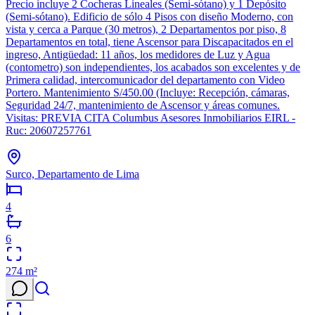
Precio incluye 2 Cocheras Lineales (Semi-sótano) y 1 Depósito
(Semi-sótano). Edificio de sólo 4 Pisos con diseño Moderno, con
vista y cerca a Parque (30 metros), 2 Departamentos por piso, 8
Departamentos en total, tiene Ascensor para Discapacitados en el
ingreso, Antigüedad: 11 años, los medidores de Luz y Agua
(contometro) son independientes, los acabados son excelentes y de
Primera calidad, intercomunicador del departamento con Video
Portero. Mantenimiento S/450.00 (Incluye: Recepción, cámaras,
Seguridad 24/7, mantenimiento de Ascensor y áreas comunes.
Visitas: PREVIA CITA Columbus Asesores Inmobiliarios EIRL -
Ruc: 20607257761
Surco, Departamento de Lima
4
6
274
m²