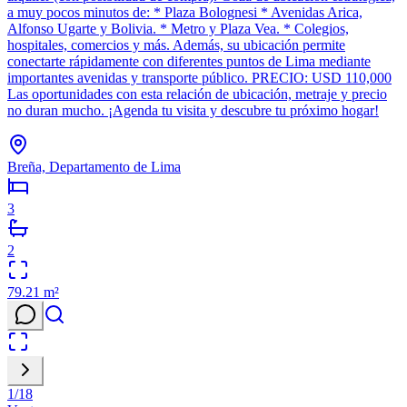
a muy pocos minutos de: * Plaza Bolognesi * Avenidas Arica,
Alfonso Ugarte y Bolivia. * Metro y Plaza Vea. * Colegios,
hospitales, comercios y más. Además, su ubicación permite
conectarte rápidamente con diferentes puntos de Lima mediante
importantes avenidas y transporte público. PRECIO: USD 110,000
Las oportunidades con esta relación de ubicación, metraje y precio
no duran mucho. ¡Agenda tu visita y descubre tu próximo hogar!
Breña, Departamento de Lima
3
2
79.21
m²
1
/
18