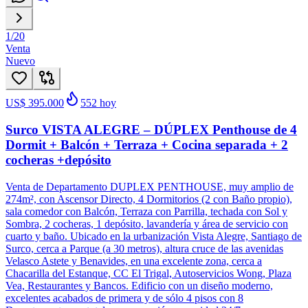
1
/
20
Venta
Nuevo
US$ 395.000
552
hoy
Surco VISTA ALEGRE – DÚPLEX Penthouse de 4
Dormit + Balcón + Terraza + Cocina separada + 2
cocheras +depósito
Venta de Departamento DUPLEX PENTHOUSE, muy amplio de
274m², con Ascensor Directo, 4 Dormitorios (2 con Baño propio),
sala comedor con Balcón, Terraza con Parrilla, techada con Sol y
Sombra, 2 cocheras, 1 depósito, lavandería y área de servicio con
cuarto y baño. Ubicado en la urbanización Vista Alegre, Santiago de
Surco, cerca a Parque (a 30 metros), altura cruce de las avenidas
Velasco Astete y Benavides, en una excelente zona, cerca a
Chacarilla del Estanque, CC El Trigal, Autoservicios Wong, Plaza
Vea, Restaurantes y Bancos. Edificio con un diseño moderno,
excelentes acabados de primera y de sólo 4 pisos con 8