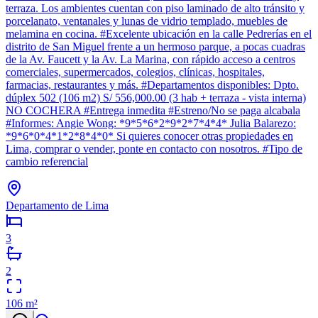
terraza. Los ambientes cuentan con piso laminado de alto tránsito y
porcelanato, ventanales y lunas de vidrio templado, muebles de
melamina en cocina. #Excelente ubicación en la calle Pedrerías en el
distrito de San Miguel frente a un hermoso parque, a pocas cuadras
de la Av. Faucett y la Av. La Marina, con rápido acceso a centros
comerciales, supermercados, colegios, clínicas, hospitales,
farmacias, restaurantes y más. #Departamentos disponibles: Dpto.
dúplex 502 (106 m2) S/ 556,000.00 (3 hab + terraza - vista interna)
NO COCHERA #Entrega inmedita #Estreno/No se paga alcabala
#Informes: Angie Wong: *9*5*6*2*9*2*7*4*4* Julia Balarezo:
*9*6*0*4*1*2*8*4*0* Si quieres conocer otras propiedades en
Lima, comprar o vender, ponte en contacto con nosotros. #Tipo de
cambio referencial
Departamento de Lima
3
2
106
m²