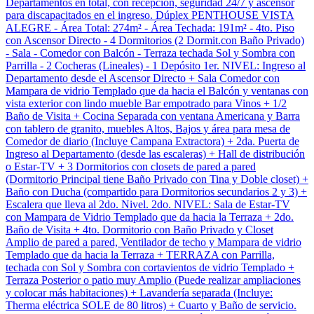
Departamentos en total, con recepción, seguridad 24/7 y ascensor
para discapacitados en el ingreso. Dúplex PENTHOUSE VISTA
ALEGRE - Área Total: 274m² - Área Techada: 191m² - 4to. Piso
con Ascensor Directo - 4 Dormitorios (2 Dormit.con Baño Privado)
- Sala - Comedor con Balcón - Terraza techada Sol y Sombra con
Parrilla - 2 Cocheras (Lineales) - 1 Depósito 1er. NIVEL: Ingreso al
Departamento desde el Ascensor Directo + Sala Comedor con
Mampara de vidrio Templado que da hacia el Balcón y ventanas con
vista exterior con lindo mueble Bar empotrado para Vinos + 1/2
Baño de Visita + Cocina Separada con ventana Americana y Barra
con tablero de granito, muebles Altos, Bajos y área para mesa de
Comedor de diario (Incluye Campana Extractora) + 2da. Puerta de
Ingreso al Departamento (desde las escaleras) + Hall de distribución
o Estar-TV + 3 Dormitorios con closets de pared a pared
(Dormitorio Principal tiene Baño Privado con Tina y Doble closet) +
Baño con Ducha (compartido para Dormitorios secundarios 2 y 3) +
Escalera que lleva al 2do. Nivel. 2do. NIVEL: Sala de Estar-TV
con Mampara de Vidrio Templado que da hacia la Terraza + 2do.
Baño de Visita + 4to. Dormitorio con Baño Privado y Closet
Amplio de pared a pared, Ventilador de techo y Mampara de vidrio
Templado que da hacia la Terraza + TERRAZA con Parrilla,
techada con Sol y Sombra con cortavientos de vidrio Templado +
Terraza Posterior o patio muy Amplio (Puede realizar ampliaciones
y colocar más habitaciones) + Lavandería separada (Incluye:
Therma eléctrica SOLE de 80 litros) + Cuarto y Baño de servicio.