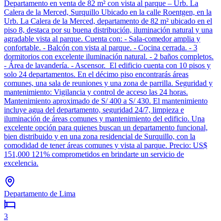
Departamento en venta de 82 m² con vista al parque – Urb. La
Calera de la Merced, Surquillo Ubicado en la calle Roentgen, en la
Urb. La Calera de la Merced, departamento de 82 m² ubicado en el
piso 8, destaca por su buena distribución, iluminación natural y una
agradable vista al parque. Cuenta con: - Sala-comedor amplia y
confortable. - Balcón con vista al parque. - Cocina cerrada. - 3
dormitorios con excelente iluminación natural. - 2 baños completos.
- Área de lavandería. - Ascensor. El edificio cuenta con 10 pisos y
solo 24 departamentos. En el décimo piso encontrarás áreas
comunes, una sala de reuniones y una zona de parrilla. Seguridad y
mantenimiento: Vigilancia y control de acceso las 24 horas.
Mantenimiento aproximado de S/ 400 a S/ 430. El mantenimiento
incluye agua del departamento, seguridad 24/7, limpieza e
iluminación de áreas comunes y mantenimiento del edificio. Una
excelente opción para quienes buscan un departamento funcional,
bien distribuido y en una zona residencial de Surquillo, con la
comodidad de tener áreas comunes y vista al parque. Precio: US$
151,000 121% comprometidos en brindarte un servicio de
excelencia.
Departamento de Lima
3