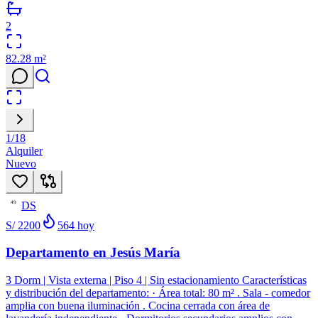
2
82.28
m²
1
/
18
Alquiler
Nuevo
DS
49
S/ 2200
564
hoy
Departamento en Jesús María
3 Dorm | Vista externa | Piso 4 | Sin estacionamiento Características
y distribución del departamento: · Área total: 80 m² . Sala - comedor
amplia con buena iluminación . Cocina cerrada con área de