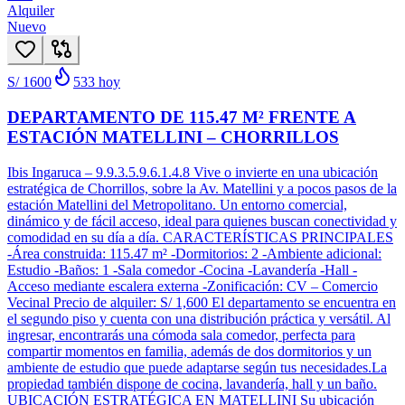
Alquiler
Nuevo
S/ 1600
533
hoy
DEPARTAMENTO DE 115.47 M² FRENTE A
ESTACIÓN MATELLINI – CHORRILLOS
Ibis Ingaruca – 9.9.3.5.9.6.1.4.8 Vive o invierte en una ubicación
estratégica de Chorrillos, sobre la Av. Matellini y a pocos pasos de la
estación Matellini del Metropolitano. Un entorno comercial,
dinámico y de fácil acceso, ideal para quienes buscan conectividad y
comodidad en su día a día. CARACTERÍSTICAS PRINCIPALES
-Área construida: 115.47 m² -Dormitorios: 2 -Ambiente adicional:
Estudio -Baños: 1 -Sala comedor -Cocina -Lavandería -Hall -
Acceso mediante escalera externa -Zonificación: CV – Comercio
Vecinal Precio de alquiler: S/ 1,600 El departamento se encuentra en
el segundo piso y cuenta con una distribución práctica y versátil. Al
ingresar, encontrarás una cómoda sala comedor, perfecta para
compartir momentos en familia, además de dos dormitorios y un
ambiente de estudio que puede adaptarse según tus necesidades.La
propiedad también dispone de cocina, lavandería, hall y un baño.
UBICACIÓN ESTRATÉGICA EN MATELLINI Su ubicación