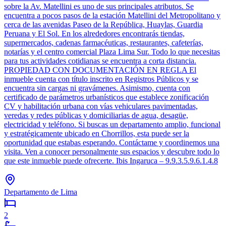
sobre la Av. Matellini es uno de sus principales atributos. Se
encuentra a pocos pasos de la estación Matellini del Metropolitano y
cerca de las avenidas Paseo de la República, Huaylas, Guardia
Peruana y El Sol. En los alrededores encontrarás tiendas,
supermercados, cadenas farmacéuticas, restaurantes, cafeterías,
notarías y el centro comercial Plaza Lima Sur. Todo lo que necesitas
para tus actividades cotidianas se encuentra a corta distancia.
PROPIEDAD CON DOCUMENTACIÓN EN REGLA El
inmueble cuenta con título inscrito en Registros Públicos y se
encuentra sin cargas ni gravámenes. Asimismo, cuenta con
certificado de parámetros urbanísticos que establece zonificación
CV y habilitación urbana con vías vehiculares pavimentadas,
veredas y redes públicas y domiciliarias de agua, desagüe,
electricidad y teléfono. Si buscas un departamento amplio, funcional
y estratégicamente ubicado en Chorrillos, esta puede ser la
oportunidad que estabas esperando. Contáctame y coordinemos una
visita. Ven a conocer personalmente sus espacios y descubre todo lo
que este inmueble puede ofrecerte. Ibis Ingaruca – 9.9.3.5.9.6.1.4.8
Departamento de Lima
2