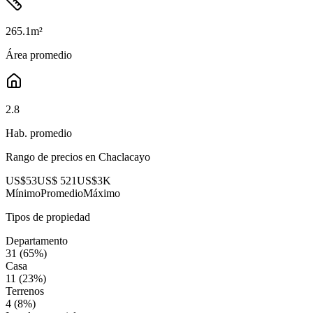
265.1
m²
Área promedio
2.8
Hab. promedio
Rango de precios en
Chaclacayo
US$53
US$ 521
US$3K
Mínimo
Promedio
Máximo
Tipos de propiedad
Departamento
31
(
65
%)
Casa
11
(
23
%)
Terrenos
4
(
8
%)