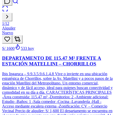
1
/
12
Alquiler
Nuevo
S/ 1600
533
hoy
DEPARTAMENTO DE 115.47 M² FRENTE A
ESTACIÓN MATELLINI – CHORRILLOS
Ibis Ingaruca – 9.9.3.5.9.6.1.4.8 Vive o invierte en una ubicación
estratégica de Chorrillos, sobre la Av. Matellini y a pocos pasos de la
estación Matellini del Metropolitano. Un entorno comercial,
dinámico y de fácil acceso, ideal para quienes buscan conectividad y
comodidad en su día a día. CARACTERÍSTICAS PRINCIPALES
-Área construida: 115.47 m² -Dormitorios: 2 -Ambiente adicional:
Estudio -Baños: 1 -Sala comedor -Cocina -Lavandería -Hall -
Acceso mediante escalera externa -Zonificación: CV – Comercio
Vecinal Precio de alquiler: S/ 1,600 El departamento se encuentra en