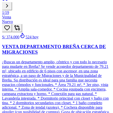
1
/
19
Venta
Nuevo
S/ 374.000
524
hoy
VENTA DEPARTAMENTO BREÑA CERCA DE
MIGRACIONES
¿Buscas un departamento amplio, céntrico y con todo lo necesario
para mudarte en Breña? Se vende acogedor departamento de 79.21
m², ubicado en edificio de 6 pisos con ascensor, en una zona
estratégica, a un paso de Migraciones y de la Municipalidad de
Breña. Su distribución es ideal para una familia que necesita
espacios cómodos y funcionales. * Área 79.21 m². * 3er piso, vista
interna. * Amplia sala-comedor. * Cocina equipada con encimera,
campana extractora y horno. * Conexión para gas natural. *
Lavandería integrada. * Dormitorio principal con closet y baño con
tina. * 2 dormitorios secundarios con closet. * 1 baño completo
adicional. * Zona de tendal (azotea). * Cochera disponible para
alquiler (con posibilidad de compra). Goza de ubicación estratégica,