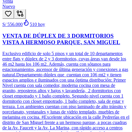
Venta
Nuevo
S/ 556.000
510
hoy
VENTA DE DÚPLEX DE 3 DORMITORIOS
VISTA A HERMOSO PARQUE, SAN MIGUEL
Exclusivo edificio de solo 5 pisos y un total de 10 departamentos
entre flats y dúplex de 2 y 3 dormitorios, cuyas áreas van desde los
46 m2 hasta los 106 m2. Además, cuenta con sótanos para
estacionamientos, ascensor de última generación y conexiones a gas
natural.Departamento dúplex que cuentan con 106 mt2 y tienen
espacios amplios e iluminados con una óptima distribución: Primer
Nivel cuenta con sala comedor, moderna cocina con mesa de
granito, reposteros altos y bajos y lavandería, 2 dormitorios con
closet empotrado y 1 baño completo. Segundo nivel cuenta con 1
dormitorio con closet empotrado, 1 baño completo, sala de estar y
terraza. Los ambientes cuentan con piso laminado de alto tránsito y
porcelanato, ventanales y lunas de vidrio templado, muebles de
melamina en cocina. #Excelente ubicación en la calle Pedrerías en el
distrito de San Miguel frente a un hermoso parque, a pocas cuadras
de la Av. Faucett y la Av. La Marina, con rápido acceso a centros