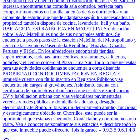
el segundo piso y cuenta con una distribución práctica y versátil. Al
ingresar, encontrarás una cómoda sala comedor, perfecta para
compartir momentos en familia, además de dos dormitorios y un
ambiente de estudio que puede adaptarse según tus necesidades.La
propiedad también dispone de cocina, lavandería, hall y un baño.
UBICACIÓN ESTRATÉGICA EN MATELLINI Su ubicación
sobre la Av. Matellini es uno de sus principales atributos. Se
encuentra a pocos pasos de la estación Matellini del Metropolitano y
cerca de las avenidas Paseo de la República, Huaylas, Guardia
Peruana y El Sol. En los alrededores encontrarás tiendas,
supermercados, cadenas farmacéuticas, restaurantes, cafeterías,
notarías y el centro comercial Plaza Lima Sur. Todo lo que necesitas
para tus actividades cotidianas se encuentra a corta distancia.
PROPIEDAD CON DOCUMENTACIÓN EN REGLA El
inmueble cuenta con título inscrito en Registros Públicos y se
encuentra sin cargas ni gravámenes. Asimismo, cuenta con
certificado de parámetros urbanísticos que establece zonificación
CV y habilitación urbana con vías vehiculares pavimentadas,
veredas y redes públicas y domiciliarias de agua, desagüe,
electricidad y teléfono. Si buscas un departamento amplio, funcional
y estratégicamente ubicado en Chorrillos, esta puede ser la
oportunidad que estabas esperando. Contáctame y coordinemos una
visita. Ven a conocer personalmente sus espacios y descubre todo lo
que este inmueble puede ofrecerte. Ibis Ingaruca – 9.9.3.5.9.6.1.4.8