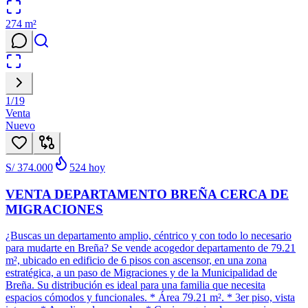
274
m²
1
/
19
Venta
Nuevo
S/ 374.000
524
hoy
VENTA DEPARTAMENTO BREÑA CERCA DE
MIGRACIONES
¿Buscas un departamento amplio, céntrico y con todo lo necesario
para mudarte en Breña? Se vende acogedor departamento de 79.21
m², ubicado en edificio de 6 pisos con ascensor, en una zona
estratégica, a un paso de Migraciones y de la Municipalidad de
Breña. Su distribución es ideal para una familia que necesita
espacios cómodos y funcionales. * Área 79.21 m². * 3er piso, vista