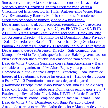
Surco, cerca a Parque (a 30 metros), altura cruce de las avenidas
Velasco Astete y Benavides, en una excelente zona, cerca a
Chacarilla del Estanque, CC El Trigal, Autoservicios Wong, Plaza
Vea, Restaurantes y Bancos. Edificio con un diseño moderno,
excelentes acabados de primera y de sólo 4 pisos con 8
Departamentos en total, con recepción, seguridad 24/7 y ascensor
para discapacitados en el ingreso. Dúplex PENTHOUSE VISTA
ALEGRE - Área Total: 274m² - Área Techada: 191m² - 4to. Piso
con Ascensor Directo - 4 Dormitorios (2 Dormit.con Baño Privado)
- Sala - Comedor con Balcón - Terraza techada Sol y Sombra con
Parrilla - 2 Cocheras (Lineales) - 1 Depósito 1er. NIVEL: Ingreso al
Departamento desde el Ascensor Directo + Sala Comedor con
Mampara de vidrio Templado que da hacia el Balcón y ventanas con
vista exterior con lindo mueble Bar empotrado para Vinos + 1/2
Baño de Visita + Cocina Separada con ventana Americana y Barra
con tablero de granito, muebles Altos, Bajos y área para mesa de
Comedor de diario (Incluye Campana Extractora) + 2da. Puerta de
Ingreso al Departamento (desde las escaleras) + Hall de distribución
o Estar-TV + 3 Dormitorios con closets de pared a pared
(Dormitorio Principal tiene Baño Privado con Tina y Doble closet) +
Baño con Ducha (compartido para Dormitorios secundarios 2 y 3) +
Escalera que lleva al 2do. Nivel. 2do. NIVEL: Sala de Estar-TV
con Mampara de Vidrio Templado que da hacia la Terraza + 2do.
Baño de Visita + 4to. Dormitorio con Baño Privado y Closet
Amplio de pared a pared, Ventilador de techo y Mampara de vidrio