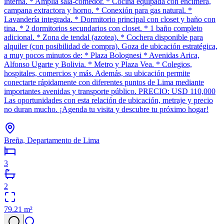
interna. * Amplia sala-comedor. * Cocina equipada con encimera,
campana extractora y horno. * Conexión para gas natural. *
Lavandería integrada. * Dormitorio principal con closet y baño con
tina. * 2 dormitorios secundarios con closet. * 1 baño completo
adicional. * Zona de tendal (azotea). * Cochera disponible para
alquiler (con posibilidad de compra). Goza de ubicación estratégica,
a muy pocos minutos de: * Plaza Bolognesi * Avenidas Arica,
Alfonso Ugarte y Bolivia. * Metro y Plaza Vea. * Colegios,
hospitales, comercios y más. Además, su ubicación permite
conectarte rápidamente con diferentes puntos de Lima mediante
importantes avenidas y transporte público. PRECIO: USD 110,000
Las oportunidades con esta relación de ubicación, metraje y precio
no duran mucho. ¡Agenda tu visita y descubre tu próximo hogar!
Breña, Departamento de Lima
3
2
79.21
m²