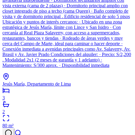
lavandería independiente · Dormitorios secundarios amplios con
vista externa (cama de 2 plazas) · Dormitorio principal amplio con
closet integrado de piso a techo (cama Queen) · Baño completo de
visita y de dormitorio principal . Edificio residencial de solo 5 pisos
Ubicación y puntos de interés cercanos: · Ubicado en una zona
estratégica de Jesús María, límite con Lince y San Isidro · Con
cercanía al Real Plaza Salaverry, con acceso a supermercados,
restaurantes, bancos y tiendas · Rodeado de áreas verdes y muy
cerca del Campo de Marte, ideal para caminar o hacer deporte ·
Conexión inmediata a avenidas principales como Av. Salaverry, Av.
Brasil y Av. Javier Prado Condiciones del alquiler: · Precio: S/2,200
. Modalidad 2x1 (2 meses de garantía y 1 adelanto) ·
Mantenimiento: S/300 aprox. · Disponibilidad inmediata
Jesús María, Departamento de Lima
3
2
80
m²