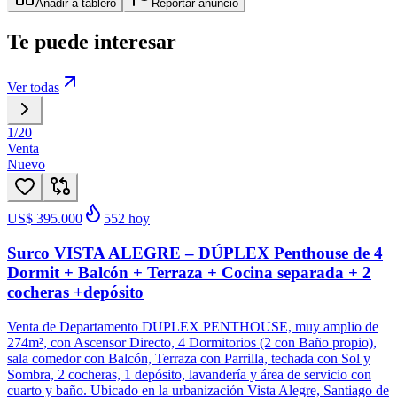
Añadir a tablero
Reportar anuncio
Te puede interesar
Ver todas
1
/
20
Venta
Nuevo
US$ 395.000
552
hoy
Surco VISTA ALEGRE – DÚPLEX Penthouse de 4
Dormit + Balcón + Terraza + Cocina separada + 2
cocheras +depósito
Venta de Departamento DUPLEX PENTHOUSE, muy amplio de
274m², con Ascensor Directo, 4 Dormitorios (2 con Baño propio),
sala comedor con Balcón, Terraza con Parrilla, techada con Sol y
Sombra, 2 cocheras, 1 depósito, lavandería y área de servicio con
cuarto y baño. Ubicado en la urbanización Vista Alegre, Santiago de