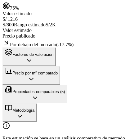
75
%
Valor estimado
S/ 1216
S/800
Rango estimado
S/2K
Valor estimado
Precio publicado
Por debajo del mercado
(
-17.7
%)
Factores de valoración
Precio por m² comparado
Propiedades comparables (
5
)
Metodología
Esta estimación se basa en un análisis comparativo de mercado