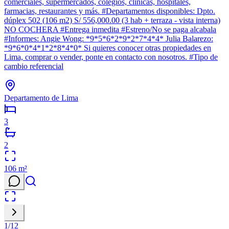
comerciales, supermercados, colegios, clínicas, hospitales,
farmacias, restaurantes y más. #Departamentos disponibles: Dpto.
dúplex 502 (106 m2) S/ 556,000.00 (3 hab + terraza - vista interna)
NO COCHERA #Entrega inmedita #Estreno/No se paga alcabala
#Informes: Angie Wong: *9*5*6*2*9*2*7*4*4* Julia Balarezo:
*9*6*0*4*1*2*8*4*0* Si quieres conocer otras propiedades en
Lima, comprar o vender, ponte en contacto con nosotros. #Tipo de
cambio referencial
Departamento de Lima
3
2
106
m²
1
/
12