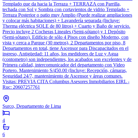
Templado que da hacia la Terraza + TERRAZA con Parrilla,
techada con Sol y Sombra con cortavientos de vidrio Templado +
Terraza Posterior o patio muy Amplio (Puede realizar ampliaciones
y colocar más habitaciones) + Lavandería separada (Incluye:
Therma eléctrica SOLE de 80 litros) + Cuarto y Baño de servicio.
Precio incluye 2 Cocheras Lineales (Semi-sótano) y 1 Depósito
(Semi-sótano). Edificio de sólo 4 Pisos con diseño Moderno, con
vista y cerca a Parque (30 metros), 2 Departamentos por piso, 8
Departamentos en total, tiene Ascensor para Discapacitados en el
ingreso, Antigüedad: 11 años, los medidores de Luz y Agua
(contometro) son independientes, los acabados son excelentes y de
Primera calidad, intercomunicador del departamento con Video
Portero. Mantenimiento S/450.00 (Incluye: Recepción, cámaras,
Seguridad 24/7, mantenimiento de Ascensor y áreas comunes.
Visitas: PREVIA CITA Columbus Asesores Inmobiliarios EIRL -
Ruc: 20607257761
Surco, Departamento de Lima
4
6