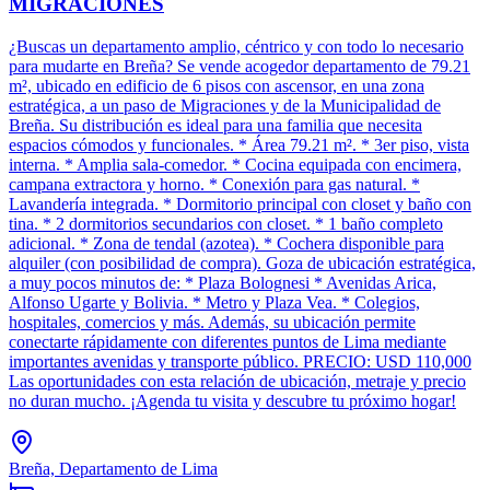
MIGRACIONES
¿Buscas un departamento amplio, céntrico y con todo lo necesario
para mudarte en Breña? Se vende acogedor departamento de 79.21
m², ubicado en edificio de 6 pisos con ascensor, en una zona
estratégica, a un paso de Migraciones y de la Municipalidad de
Breña. Su distribución es ideal para una familia que necesita
espacios cómodos y funcionales. * Área 79.21 m². * 3er piso, vista
interna. * Amplia sala-comedor. * Cocina equipada con encimera,
campana extractora y horno. * Conexión para gas natural. *
Lavandería integrada. * Dormitorio principal con closet y baño con
tina. * 2 dormitorios secundarios con closet. * 1 baño completo
adicional. * Zona de tendal (azotea). * Cochera disponible para
alquiler (con posibilidad de compra). Goza de ubicación estratégica,
a muy pocos minutos de: * Plaza Bolognesi * Avenidas Arica,
Alfonso Ugarte y Bolivia. * Metro y Plaza Vea. * Colegios,
hospitales, comercios y más. Además, su ubicación permite
conectarte rápidamente con diferentes puntos de Lima mediante
importantes avenidas y transporte público. PRECIO: USD 110,000
Las oportunidades con esta relación de ubicación, metraje y precio
no duran mucho. ¡Agenda tu visita y descubre tu próximo hogar!
Breña, Departamento de Lima