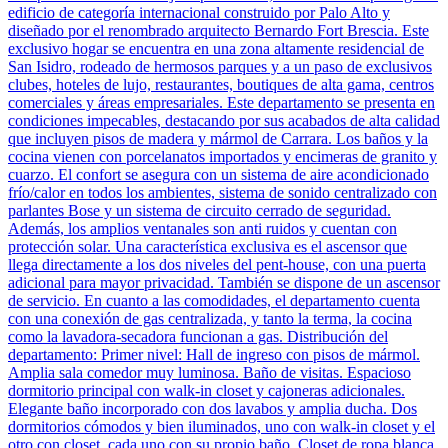
edificio de categoría internacional construido por Palo Alto y
diseñado por el renombrado arquitecto Bernardo Fort Brescia. Este
exclusivo hogar se encuentra en una zona altamente residencial de
San Isidro, rodeado de hermosos parques y a un paso de exclusivos
clubes, hoteles de lujo, restaurantes, boutiques de alta gama, centros
comerciales y áreas empresariales. Este departamento se presenta en
condiciones impecables, destacando por sus acabados de alta calidad
que incluyen pisos de madera y mármol de Carrara. Los baños y la
cocina vienen con porcelanatos importados y encimeras de granito y
cuarzo. El confort se asegura con un sistema de aire acondicionado
frío/calor en todos los ambientes, sistema de sonido centralizado con
parlantes Bose y un sistema de circuito cerrado de seguridad.
Además, los amplios ventanales son anti ruidos y cuentan con
protección solar. Una característica exclusiva es el ascensor que
llega directamente a los dos niveles del pent-house, con una puerta
adicional para mayor privacidad. También se dispone de un ascensor
de servicio. En cuanto a las comodidades, el departamento cuenta
con una conexión de gas centralizada, y tanto la terma, la cocina
como la lavadora-secadora funcionan a gas. Distribución del
departamento: Primer nivel: Hall de ingreso con pisos de mármol.
Amplia sala comedor muy luminosa. Baño de visitas. Espacioso
dormitorio principal con walk-in closet y cajoneras adicionales.
Elegante baño incorporado con dos lavabos y amplia ducha. Dos
dormitorios cómodos y bien iluminados, uno con walk-in closet y el
otro con closet, cada uno con su propio baño. Closet de ropa blanca.