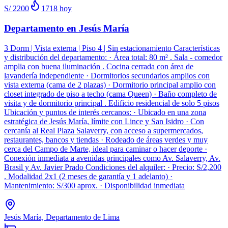
S/ 2200
1718
hoy
Departamento en Jesús María
3 Dorm | Vista externa | Piso 4 | Sin estacionamiento Características
y distribución del departamento: · Área total: 80 m² . Sala - comedor
amplia con buena iluminación . Cocina cerrada con área de
lavandería independiente · Dormitorios secundarios amplios con
vista externa (cama de 2 plazas) · Dormitorio principal amplio con
closet integrado de piso a techo (cama Queen) · Baño completo de
visita y de dormitorio principal . Edificio residencial de solo 5 pisos
Ubicación y puntos de interés cercanos: · Ubicado en una zona
estratégica de Jesús María, límite con Lince y San Isidro · Con
cercanía al Real Plaza Salaverry, con acceso a supermercados,
restaurantes, bancos y tiendas · Rodeado de áreas verdes y muy
cerca del Campo de Marte, ideal para caminar o hacer deporte ·
Conexión inmediata a avenidas principales como Av. Salaverry, Av.
Brasil y Av. Javier Prado Condiciones del alquiler: · Precio: S/2,200
. Modalidad 2x1 (2 meses de garantía y 1 adelanto) ·
Mantenimiento: S/300 aprox. · Disponibilidad inmediata
Jesús María, Departamento de Lima