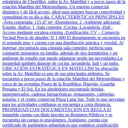
estratégica de Chorrillos, sobre la Av. Matellini y a pocos pasos de la
estación Matellini del Metropolitano. Un entorno comercial,
dinámico y de fácil acceso, ideal para quienes buscan conectividad y
comodidad en su día a día. CARACTERÍSTICAS PRINCIPALES
-Área construida: 115.47 m² -Dormitorios: 2 -Ambiente adicional:
Estudio -Baños: 1 -Sala comedor -Cocina -Lavandería -Hall -
Acceso mediante escalera externa -Zonificación: CV – Comercio
Vecinal Precio de alquiler: S/ 1,600 El departamento se encuentra en
el segundo piso y cuenta con una distribución práctica y versátil. Al
ingresar, encontrarás una cómoda sala comedor, perfecta para
compartir momentos en familia, además de dos dormitorios y un
ambiente de estudio que puede adaptarse según tus necesidades.La
propiedad también dispone de cocina, lavandería, hall y un baño.
UBICACIÓN ESTRATÉGICA EN MATELLINI Su ubicación
sobre la Av. Matellini es uno de sus principales atributos. Se
encuentra a pocos pasos de la estación Matellini del Metropolitano y
cerca de las avenidas Paseo de la República, Huaylas, Guardia
Peruana y El Sol. En los alrededores encontrarás tiendas,
supermercados, cadenas farmacéuticas, restaurantes, cafeterías,
notarías y el centro comercial Plaza Lima Sur. Todo lo que necesitas
para tus actividades cotidianas se encuentra a corta distancia.
PROPIEDAD CON DOCUMENTACIÓN EN REGLA El
inmueble cuenta con título inscrito en Registros Públicos y se
encuentra sin cargas ni gravámenes. Asimismo, cuenta con
certificado de parámetros urbanísticos que establece zonificación