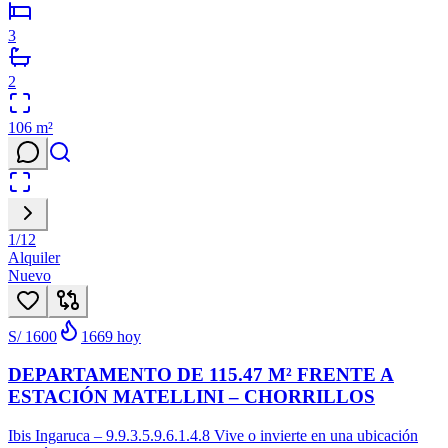
3
2
106
m²
1
/
12
Alquiler
Nuevo
S/ 1600
1669
hoy
DEPARTAMENTO DE 115.47 M² FRENTE A
ESTACIÓN MATELLINI – CHORRILLOS
Ibis Ingaruca – 9.9.3.5.9.6.1.4.8 Vive o invierte en una ubicación