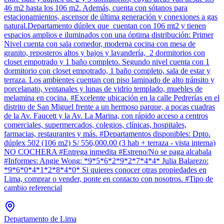
46 m2 hasta los 106 m2. Además, cuenta con sótanos para
estacionamientos, ascensor de última generación y conexiones a gas
natural.Departamento dúplex que cuentan con 106 mt2 y tienen
espacios amplios e iluminados con una óptima distribución: Primer
Nivel cuenta con sala comedor, moderna cocina con mesa de
granito, reposteros altos y bajos y lavandería, 2 dormitorios con
closet empotrado y 1 baño completo. Segundo nivel cuenta con 1
dormitorio con closet empotrado, 1 baño completo, sala de estar y
terraza. Los ambientes cuentan con piso laminado de alto tránsito y
porcelanato, ventanales y lunas de vidrio templado, muebles de
melamina en cocina. #Excelente ubicación en la calle Pedrerías en el
distrito de San Miguel frente a un hermoso parque, a pocas cuadras
de la Av. Faucett y la Av. La Marina, con rápido acceso a centros
comerciales, supermercados, colegios, clínicas, hospitales,
farmacias, restaurantes y más. #Departamentos disponibles: Dpto.
dúplex 502 (106 m2) S/ 556,000.00 (3 hab + terraza - vista interna)
NO COCHERA #Entrega inmedita #Estreno/No se paga alcabala
#Informes: Angie Wong: *9*5*6*2*9*2*7*4*4* Julia Balarezo:
*9*6*0*4*1*2*8*4*0* Si quieres conocer otras propiedades en
Lima, comprar o vender, ponte en contacto con nosotros. #Tipo de
cambio referencial
Departamento de Lima