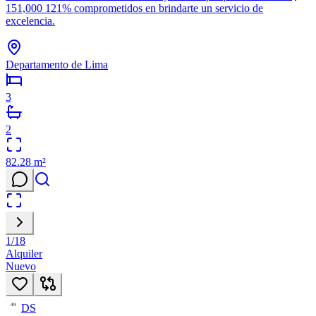
151,000 121% comprometidos en brindarte un servicio de
excelencia.
Departamento de Lima
3
2
82.28
m²
1
/
18
Alquiler
Nuevo
DS
49