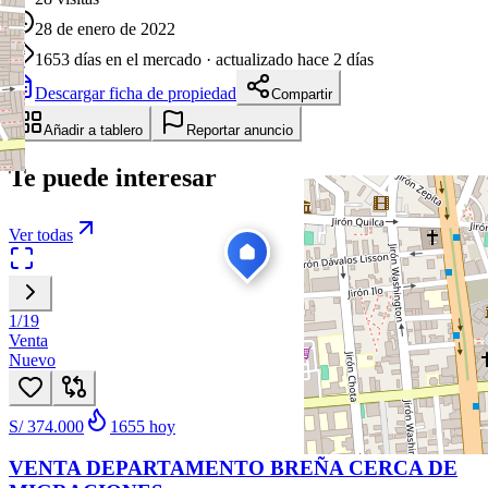
28 de enero de 2022
1653
días en el mercado
· actualizado hace 2 días
Descargar ficha de propiedad
Compartir
Añadir a tablero
Reportar anuncio
Te puede interesar
Ver todas
1
/
19
Venta
Nuevo
S/ 374.000
1655
hoy
VENTA DEPARTAMENTO BREÑA CERCA DE