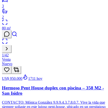
3
2
80
m²
1
/
42
Venta
Nuevo
US$ 950.000
1711
hoy
Hermoso Pent House duplex con piscina – 358 M2 -
San Isidro
CONTACTO: Mónica González 9.9.9.4.3.7.8.0.7. Vive la vida que
siempre soñaste en este lujoso pent-house, ubicado en un prestigioso