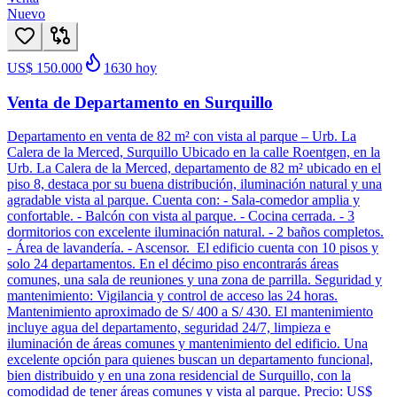
Nuevo
US$ 150.000
1630
hoy
Venta de Departamento en Surquillo
Departamento en venta de 82 m² con vista al parque – Urb. La
Calera de la Merced, Surquillo Ubicado en la calle Roentgen, en la
Urb. La Calera de la Merced, departamento de 82 m² ubicado en el
piso 8, destaca por su buena distribución, iluminación natural y una
agradable vista al parque. Cuenta con: - Sala-comedor amplia y
confortable. - Balcón con vista al parque. - Cocina cerrada. - 3
dormitorios con excelente iluminación natural. - 2 baños completos.
- Área de lavandería. - Ascensor. El edificio cuenta con 10 pisos y
solo 24 departamentos. En el décimo piso encontrarás áreas
comunes, una sala de reuniones y una zona de parrilla. Seguridad y
mantenimiento: Vigilancia y control de acceso las 24 horas.
Mantenimiento aproximado de S/ 400 a S/ 430. El mantenimiento
incluye agua del departamento, seguridad 24/7, limpieza e
iluminación de áreas comunes y mantenimiento del edificio. Una
excelente opción para quienes buscan un departamento funcional,
bien distribuido y en una zona residencial de Surquillo, con la
comodidad de tener áreas comunes y vista al parque. Precio: US$