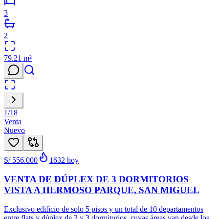
3
2
79.21
m²
1
/
18
Venta
Nuevo
S/ 556.000
1632
hoy
VENTA DE DÚPLEX DE 3 DORMITORIOS
VISTA A HERMOSO PARQUE, SAN MIGUEL
Exclusivo edificio de solo 5 pisos y un total de 10 departamentos
entre flats y dúplex de 2 y 3 dormitorios, cuyas áreas van desde los