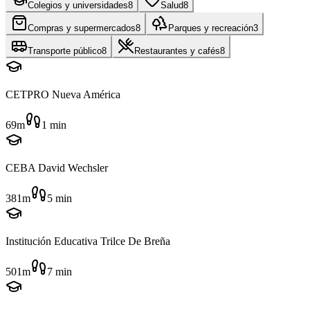
Colegios y universidades
8
Salud
8
Compras y supermercados
8
Parques y recreación
3
Transporte público
8
Restaurantes y cafés
8
CETPRO Nueva América
69m
1
min
CEBA David Wechsler
381m
5
min
Institución Educativa Trilce De Breña
501m
7
min