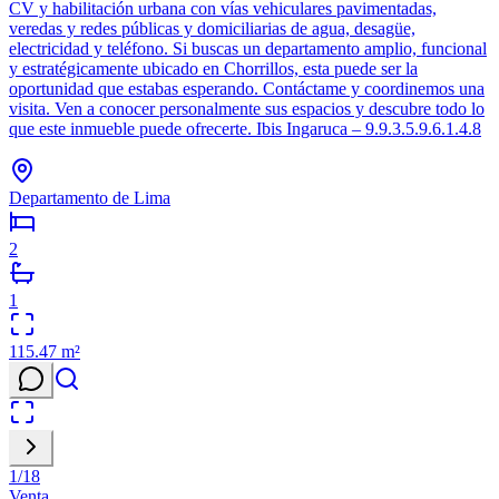
CV y habilitación urbana con vías vehiculares pavimentadas,
veredas y redes públicas y domiciliarias de agua, desagüe,
electricidad y teléfono. Si buscas un departamento amplio, funcional
y estratégicamente ubicado en Chorrillos, esta puede ser la
oportunidad que estabas esperando. Contáctame y coordinemos una
visita. Ven a conocer personalmente sus espacios y descubre todo lo
que este inmueble puede ofrecerte. Ibis Ingaruca – 9.9.3.5.9.6.1.4.8
Departamento de Lima
2
1
115.47
m²
1
/
18
Venta