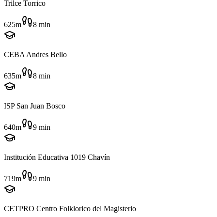
Trilce Torrico
625m
8
min
CEBA Andres Bello
635m
8
min
ISP San Juan Bosco
640m
9
min
Institución Educativa 1019 Chavín
719m
9
min
CETPRO Centro Folklorico del Magisterio