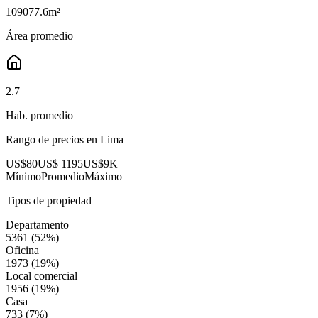
109077.6
m²
Área promedio
2.7
Hab. promedio
Rango de precios en
Lima
US$80
US$ 1195
US$9K
Mínimo
Promedio
Máximo
Tipos de propiedad
Departamento
5361
(
52
%)
Oficina
1973
(
19
%)
Local comercial
1956
(
19
%)
Casa
733
(
7
%)