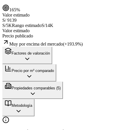
165
%
Valor estimado
S/ 9139
S/5K
Rango estimado
S/14K
Valor estimado
Precio publicado
Muy por encima del mercado
(
+
193.9
%)
Factores de valoración
Precio por m² comparado
Propiedades comparables (
5
)
Metodología