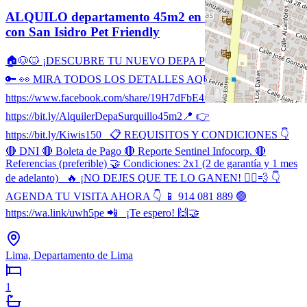
ALQUILO departamento 45m2 en Surquillo Limite
con San Isidro Pet Friendly
🏠🐶🐱 ¡DESCUBRE TU NUEVO DEPA PET FRIENDLY! 🌳
🔑 👀 MIRA TODOS LOS DETALLES AQUÍ 👇 📸👉
https://www.facebook.com/share/19H7dFbE4n/ 🎥 👉
https://bit.ly/AlquilerDepaSurquillo45m2 ​📍 👉
https://bit.ly/Kiwis150 📋 REQUISITOS Y CONDICIONES 👇
🔴 DNI 🔴 Boleta de Pago 🔴 Reporte Sentinel Infocorp. 🔴
Referencias (preferible) 🤝 Condiciones: 2x1 (2 de garantía y 1 mes
de adelanto) 🔥 ¡NO DEJES QUE TE LO GANEN! 🏃‍♂️💨 👇
AGENDA TU VISITA AHORA 👇 📱 914 081 889 🟢
https://wa.link/uwh5pe 📲 ¡Te espero! 🙌🤝
Lima, Departamento de Lima
1