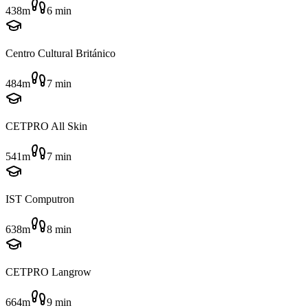
438m
6
min
Centro Cultural Británico
484m
7
min
CETPRO All Skin
541m
7
min
IST Computron
638m
8
min
CETPRO Langrow
664m
9
min