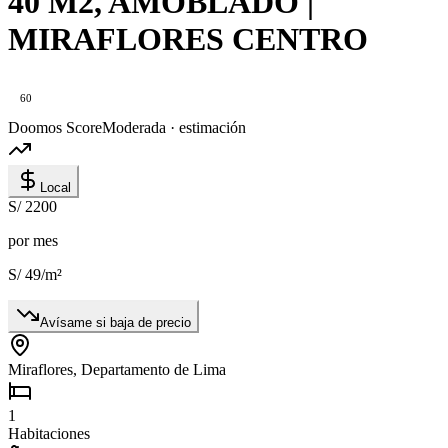
40 M2, AMOBLADO |
MIRAFLORES CENTRO
60
Doomos Score
Moderada · estimación
Local
S/ 2200
por mes
S/ 49
/m²
Avísame si baja de precio
Miraflores, Departamento de Lima
1
Habitaciones