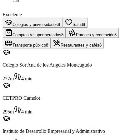
/100
Excelente
Colegios y universidades
8
Salud
8
Compras y supermercados
8
Parques y recreación
8
Transporte público
8
Restaurantes y cafés
8
Colegio Sor Ana de los Angeles Monteagudo
277m
4
min
CETPRO Camelot
295m
4
min
Instituto de Desarrollo Empresarial y Administrativo