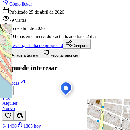
Cómo llegar
Publicado 25 de abril de 2026
79
visitas
25 de abril de 2026
104
días en el mercado
· actualizado hace 2 días
Descargar ficha de propiedad
Compartir
Añadir a tablero
Reportar anuncio
Te puede interesar
Ver todas
1
/
10
Alquiler
Nuevo
S/ 1400
1305
hoy