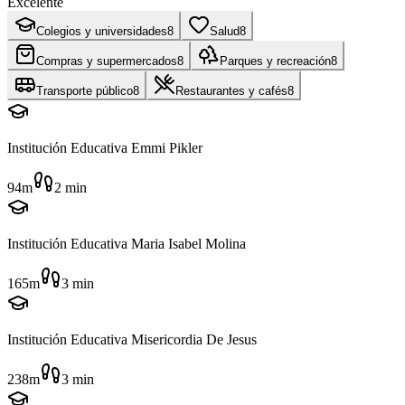
Excelente
Colegios y universidades
8
Salud
8
Compras y supermercados
8
Parques y recreación
8
Transporte público
8
Restaurantes y cafés
8
Institución Educativa Emmi Pikler
94m
2
min
Institución Educativa Maria Isabel Molina
165m
3
min
Institución Educativa Misericordia De Jesus
238m
3
min