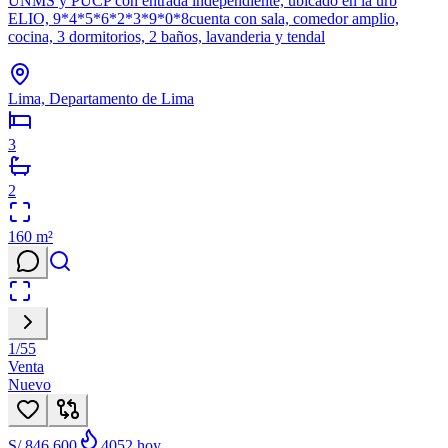
UNMS y PUCP con entrada independiente, ubicado en la urb
ELIO, 9*4*5*6*2*3*9*0*8cuenta con sala, comedor amplio,
cocina, 3 dormitorios, 2 baños, lavanderia y tendal
Lima, Departamento de Lima
3
2
160
m²
1
/
55
Venta
Nuevo
S/ 846.600
4052
hoy