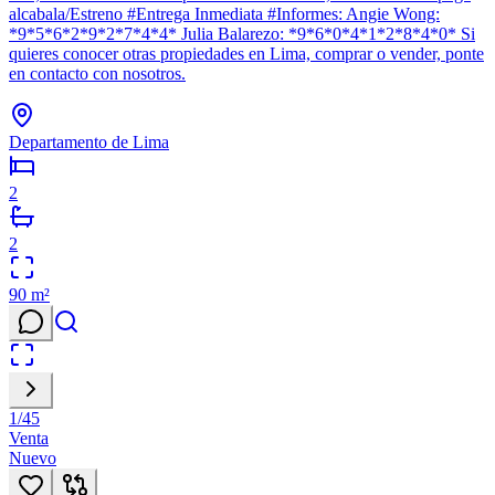
alcabala/Estreno #Entrega Inmediata #Informes: Angie Wong:
*9*5*6*2*9*2*7*4*4* Julia Balarezo: *9*6*0*4*1*2*8*4*0* Si
quieres conocer otras propiedades en Lima, comprar o vender, ponte
en contacto con nosotros.
Departamento de Lima
2
2
90
m²
1
/
45
Venta
Nuevo