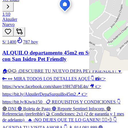
1
/
10
Alquiler
Nuevo
S/ 1400
787
hoy
ALQUILO departamento 45m2 en Surquillo Limite
con San Isidro Pet Friendly
🏠🐶🐱 ¡DESCUBRE TU NUEVO DEPA PET FRIENDLY! 🌳
🔑 👀 MIRA TODOS LOS DETALLES AQUÍ 👇 📸👉
https://www.facebook.com/share/19H7dFbE4n/ 🎥 👉
https://bit.ly/AlquilerDepaSurquillo45m2 ​📍 👉
https://bit.ly/Kiwis150 📋 REQUISITOS Y CONDICIONES 👇
🔴 DNI 🔴 Boleta de Pago 🔴 Reporte Sentinel Infocorp. 🔴
Referencias (preferible) 🤝 Condiciones: 2x1 (2 de garantía y 1 mes
de adelanto) 🔥 ¡NO DEJES QUE TE LO GANEN! 🏃‍♂️💨 👇
AGENDA TU VISITA AHORA 👇 📱 914 081 889 🟢