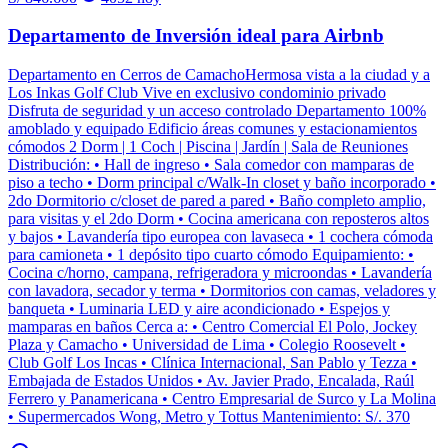
Departamento de Inversión ideal para Airbnb
Departamento en Cerros de CamachoHermosa vista a la ciudad y a
Los Inkas Golf Club Vive en exclusivo condominio privado
Disfruta de seguridad y un acceso controlado Departamento 100%
amoblado y equipado Edificio áreas comunes y estacionamientos
cómodos 2 Dorm | 1 Coch | Piscina | Jardín | Sala de Reuniones
Distribución: • Hall de ingreso • Sala comedor con mamparas de
piso a techo • Dorm principal c/Walk-In closet y baño incorporado •
2do Dormitorio c/closet de pared a pared • Baño completo amplio,
para visitas y el 2do Dorm • Cocina americana con reposteros altos
y bajos • Lavandería tipo europea con lavaseca • 1 cochera cómoda
para camioneta • 1 depósito tipo cuarto cómodo Equipamiento: •
Cocina c/horno, campana, refrigeradora y microondas • Lavandería
con lavadora, secador y terma • Dormitorios con camas, veladores y
banqueta • Luminaria LED y aire acondicionado • Espejos y
mamparas en baños Cerca a: • Centro Comercial El Polo, Jockey
Plaza y Camacho • Universidad de Lima • Colegio Roosevelt •
Club Golf Los Incas • Clínica Internacional, San Pablo y Tezza •
Embajada de Estados Unidos • Av. Javier Prado, Encalada, Raúl
Ferrero y Panamericana • Centro Empresarial de Surco y La Molina
• Supermercados Wong, Metro y Tottus Mantenimiento: S/. 370