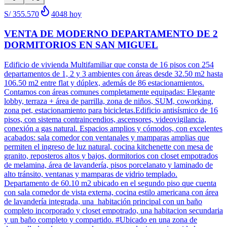
S/ 355.570
4048
hoy
VENTA DE MODERNO DEPARTAMENTO DE 2
DORMITORIOS EN SAN MIGUEL
Edificio de vivienda Multifamiliar que consta de 16 pisos con 254
departamentos de 1, 2 y 3 ambientes con áreas desde 32.50 m2 hasta
106.50 m2 entre flat y dúplex, además de 86 estacionamientos.
Contamos con áreas comunes completamente equipadas: Elegante
lobby, terraza + área de parrilla, zona de niños, SUM, coworking,
zona pet, estacionamiento para bicicletas.Edificio antisísmico de 16
pisos, con sistema contraincendios, ascensores, videovigilancia,
conexión a gas natural. Espacios amplios y cómodos, con excelentes
acabados: sala comedor con ventanales y mamparas amplias que
permiten el ingreso de luz natural, cocina kitchenette con mesa de
granito, reposteros altos y bajos, dormitorios con closet empotrados
de melamina, área de lavandería, pisos porcelanato y laminado de
alto tránsito, ventanas y mamparas de vidrio templado.
Departamento de 60.10 m2 ubicado en el segundo piso que cuenta
con sala comedor de vista externa, cocina estilo americana con área
de lavandería integrada, una habitación principal con un baño
completo incorporado y closet empotrado, una habitacion secundaria
y un baño completo y compartido. #Ubicado en una zona de