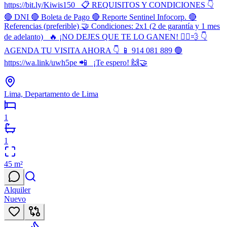
https://bit.ly/Kiwis150 📋 REQUISITOS Y CONDICIONES 👇
🔴 DNI 🔴 Boleta de Pago 🔴 Reporte Sentinel Infocorp. 🔴
Referencias (preferible) 🤝 Condiciones: 2x1 (2 de garantía y 1 mes
de adelanto) 🔥 ¡NO DEJES QUE TE LO GANEN! 🏃‍♂️💨 👇
AGENDA TU VISITA AHORA 👇 📱 914 081 889 🟢
https://wa.link/uwh5pe 📲 ¡Te espero! 🙌🤝
Lima, Departamento de Lima
1
1
45
m²
Alquiler
Nuevo