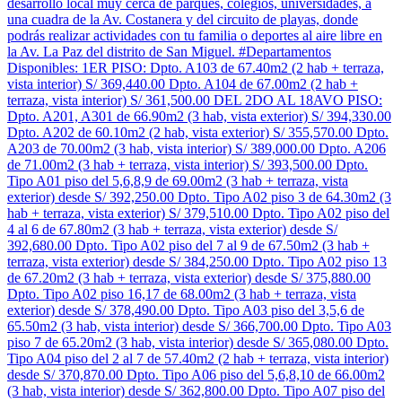
desarrollo local muy cerca de parques, colegios, universidades, a
una cuadra de la Av. Costanera y del circuito de playas, donde
podrás realizar actividades con tu familia o deportes al aire libre en
la Av. La Paz del distrito de San Miguel. #Departamentos
Disponibles: 1ER PISO: Dpto. A103 de 67.40m2 (2 hab + terraza,
vista interior) S/ 369,440.00 Dpto. A104 de 67.00m2 (2 hab +
terraza, vista interior) S/ 361,500.00 DEL 2DO AL 18AVO PISO:
Dpto. A201, A301 de 66.90m2 (3 hab, vista exterior) S/ 394,330.00
Dpto. A202 de 60.10m2 (2 hab, vista exterior) S/ 355,570.00 Dpto.
A203 de 70.00m2 (3 hab, vista interior) S/ 389,000.00 Dpto. A206
de 71.00m2 (3 hab + terraza, vista interior) S/ 393,500.00 Dpto.
Tipo A01 piso del 5,6,8,9 de 69.00m2 (3 hab + terraza, vista
exterior) desde S/ 392,250.00 Dpto. Tipo A02 piso 3 de 64.30m2 (3
hab + terraza, vista exterior) S/ 379,510.00 Dpto. Tipo A02 piso del
4 al 6 de 67.80m2 (3 hab + terraza, vista exterior) desde S/
392,680.00 Dpto. Tipo A02 piso del 7 al 9 de 67.50m2 (3 hab +
terraza, vista exterior) desde S/ 384,250.00 Dpto. Tipo A02 piso 13
de 67.20m2 (3 hab + terraza, vista exterior) desde S/ 375,880.00
Dpto. Tipo A02 piso 16,17 de 68.00m2 (3 hab + terraza, vista
exterior) desde S/ 378,490.00 Dpto. Tipo A03 piso del 3,5,6 de
65.50m2 (3 hab, vista interior) desde S/ 366,700.00 Dpto. Tipo A03
piso 7 de 65.20m2 (3 hab, vista interior) desde S/ 365,080.00 Dpto.
Tipo A04 piso del 2 al 7 de 57.40m2 (2 hab + terraza, vista interior)
desde S/ 370,870.00 Dpto. Tipo A06 piso del 5,6,8,10 de 66.00m2
(3 hab, vista interior) desde S/ 362,800.00 Dpto. Tipo A07 piso del