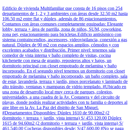
Edificio de vivienda Multifamiliar que consta de 16 pisos con 254
departamentos de 1, 2 y 3 ambientes con áreas desde 32.50 m2 hasta
106.50 m2 entre flat y dúplex, además de 86 estacionamientos.
Contamos con áreas comunes completamente equipadas: Elegante
lobby, terraza + área de parrilla, zona de niños, SUM, coworking,
zona pet, estacionamiento para bicicletas.Edificio antisísmico con
sistema contraincendios, ascensores, videovigilancia, conexión a gas
natural. Dúplex de 90 m2 con espacios amplios, cómodos y con
excelentes acabados y distribución. Primer nivel: tenemos sala
comedor de vista interna y baño completo de visitas, cocina
kitchenette con mesa de granito, reposteros altos y bajos, un
dormitorio principal con closet empotrado de melamina y baño
incorporado. En el segundo nivel tenemos un dormitorio con closet
empotrado de melamina y baño incorporado, un baño completo, sala
de estar, lavandería, terraza y jardín, pisos porcelanato y laminado de
alto tránsito, ventanas y mamparas de vidrio templado. #Ubicado en
una zona de desarrollo local muy cerca de parques, colegios,
universidades, a una cuadra de la Av. Costanera y del circuito de
playas, donde podrás realizar actividades con tu familia o deportes al
aire libre en la Av. La Paz del distrito de San Miguel.
#Departamentos Disponibles: Dúplex 1610 de 90.00m2 (2
dormitorio + terraza + jardín, vista interna) S/ 453,120.00 Dúplex
1615 de 94.60m2 (2 dormitorio + terraza + jardín, vista interna) S/
461,540.00 Cocheras disponibles desde: S/47,600.00 #No se paga