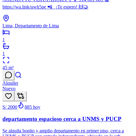
https://wa.link/uwh5pe 📲 ¡Te espero! 🙌🤝
Lima, Departamento de Lima
1
1
45
m²
Alquiler
Nuevo
S/ 2000
885
hoy
departamento espacioso cerca a UNMS y PUCP
Se alquila bonito y amplio departamento en primer piso, cerca a