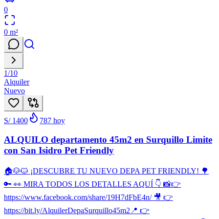
0
0
m²
1
/
10
Alquiler
Nuevo
S/ 1400
787
hoy
ALQUILO departamento 45m2 en Surquillo Limite
con San Isidro Pet Friendly
🏠🐶🐱 ¡DESCUBRE TU NUEVO DEPA PET FRIENDLY! 🌳
🔑 👀 MIRA TODOS LOS DETALLES AQUÍ 👇 📸👉
https://www.facebook.com/share/19H7dFbE4n/ 🎥 👉
https://bit.ly/AlquilerDepaSurquillo45m2 ​📍 👉