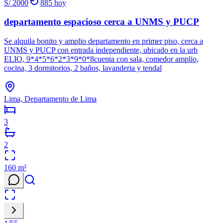
S/ 2000
885
hoy
departamento espacioso cerca a UNMS y PUCP
Se alquila bonito y amplio departamento en primer piso, cerca a
UNMS y PUCP con entrada independiente, ubicado en la urb
ELIO, 9*4*5*6*2*3*9*0*8cuenta con sala, comedor amplio,
cocina, 3 dormitorios, 2 baños, lavanderia y tendal
Lima, Departamento de Lima
3
2
160
m²