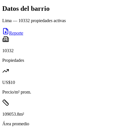
Datos del barrio
Lima
—
10332
propiedades activas
Reporte
10332
Propiedades
US$10
Precio/m² prom.
109053.8
m²
Área promedio