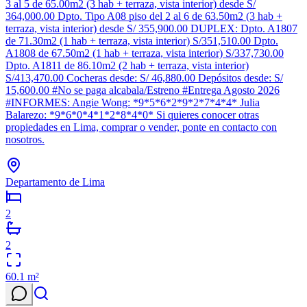
3 al 5 de 65.00m2 (3 hab + terraza, vista interior) desde S/
364,000.00 Dpto. Tipo A08 piso del 2 al 6 de 63.50m2 (3 hab +
terraza, vista interior) desde S/ 355,900.00 DUPLEX: Dpto. A1807
de 71.30m2 (1 hab + terraza, vista interior) S/351,510.00 Dpto.
A1808 de 67.50m2 (1 hab + terraza, vista interior) S/337,730.00
Dpto. A1811 de 86.10m2 (2 hab + terraza, vista interior)
S/413,470.00 Cocheras desde: S/ 46,880.00 Depósitos desde: S/
15,600.00 #No se paga alcabala/Estreno #Entrega Agosto 2026
#INFORMES: Angie Wong: *9*5*6*2*9*2*7*4*4* Julia
Balarezo: *9*6*0*4*1*2*8*4*0* Si quieres conocer otras
propiedades en Lima, comprar o vender, ponte en contacto con
nosotros.
Departamento de Lima
2
2
60.1
m²