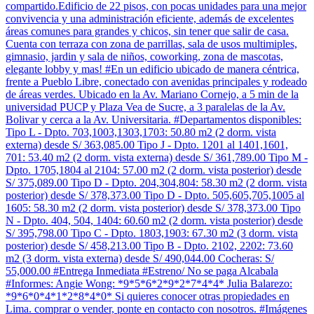
compartido.Edificio de 22 pisos, con pocas unidades para una mejor
convivencia y una administración eficiente, además de excelentes
áreas comunes para grandes y chicos, sin tener que salir de casa.
Cuenta con terraza con zona de parrillas, sala de usos multimiples,
gimnasio, jardin y sala de niños, coworking, zona de mascotas,
elegante lobby y mas! #En un edificio ubicado de manera céntrica,
frente a Pueblo Libre, conectado con avenidas principales y rodeado
de áreas verdes. Ubicado en la Av. Mariano Cornejo, a 5 min de la
universidad PUCP y Plaza Vea de Sucre, a 3 paralelas de la Av.
Bolivar y cerca a la Av. Universitaria. #Departamentos disponibles:
Tipo L - Dpto. 703,1003,1303,1703: 50.80 m2 (2 dorm. vista
externa) desde S/ 363,085.00 Tipo J - Dpto. 1201 al 1401,1601,
701: 53.40 m2 (2 dorm. vista externa) desde S/ 361,789.00 Tipo M -
Dpto. 1705,1804 al 2104: 57.00 m2 (2 dorm. vista posterior) desde
S/ 375,089.00 Tipo D - Dpto. 204,304,804: 58.30 m2 (2 dorm. vista
posterior) desde S/ 378,373.00 Tipo D - Dpto. 505,605,705,1005 al
1605: 58.30 m2 (2 dorm. vista posterior) desde S/ 378,373.00 Tipo
N - Dpto. 404, 504, 1404: 60.60 m2 (2 dorm. vista posterior) desde
S/ 395,798.00 Tipo C - Dpto. 1803,1903: 67.30 m2 (3 dorm. vista
posterior) desde S/ 458,213.00 Tipo B - Dpto. 2102, 2202: 73.60
m2 (3 dorm. vista externa) desde S/ 490,044.00 Cocheras: S/
55,000.00 #Entrega Inmediata #Estreno/ No se paga Alcabala
#Informes: Angie Wong: *9*5*6*2*9*2*7*4*4* Julia Balarezo:
*9*6*0*4*1*2*8*4*0* Si quieres conocer otras propiedades en
Lima. comprar o vender, ponte en contacto con nosotros. #Imágenes