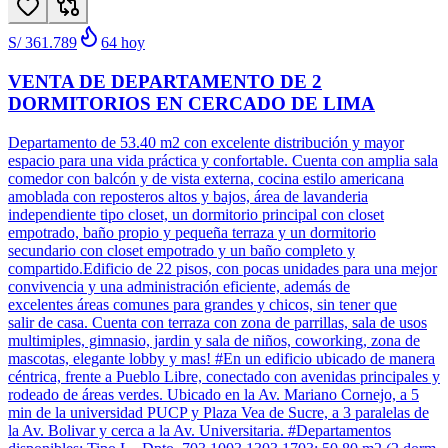
S/ 361.789
64
hoy
VENTA DE DEPARTAMENTO DE 2
DORMITORIOS EN CERCADO DE LIMA
Departamento de 53.40 m2 con excelente distribución y mayor
espacio para una vida práctica y confortable. Cuenta con amplia sala
comedor con balcón y de vista externa, cocina estilo americana
amoblada con reposteros altos y bajos, área de lavanderia
independiente tipo closet, un dormitorio principal con closet
empotrado, baño propio y pequeña terraza y un dormitorio
secundario con closet empotrado y un baño completo y
compartido.Edificio de 22 pisos, con pocas unidades para una mejor
convivencia y una administración eficiente, además de
excelentes áreas comunes para grandes y chicos, sin tener que
salir de casa. Cuenta con terraza con zona de parrillas, sala de usos
multimiples, gimnasio, jardin y sala de niños, coworking, zona de
mascotas, elegante lobby y mas! #En un edificio ubicado de manera
céntrica, frente a Pueblo Libre, conectado con avenidas principales y
rodeado de áreas verdes. Ubicado en la Av. Mariano Cornejo, a 5
min de la universidad PUCP y Plaza Vea de Sucre, a 3 paralelas de
la Av. Bolivar y cerca a la Av. Universitaria. #Departamentos