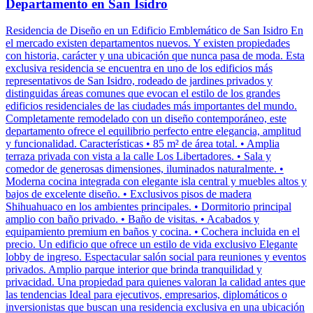
Departamento en San Isidro
Residencia de Diseño en un Edificio Emblemático de San Isidro En
el mercado existen departamentos nuevos. Y existen propiedades
con historia, carácter y una ubicación que nunca pasa de moda. Esta
exclusiva residencia se encuentra en uno de los edificios más
representativos de San Isidro, rodeado de jardines privados y
distinguidas áreas comunes que evocan el estilo de los grandes
edificios residenciales de las ciudades más importantes del mundo.
Completamente remodelado con un diseño contemporáneo, este
departamento ofrece el equilibrio perfecto entre elegancia, amplitud
y funcionalidad. Características • 85 m² de área total. • Amplia
terraza privada con vista a la calle Los Libertadores. • Sala y
comedor de generosas dimensiones, iluminados naturalmente. •
Moderna cocina integrada con elegante isla central y muebles altos y
bajos de excelente diseño. • Exclusivos pisos de madera
Shihuahuaco en los ambientes principales. • Dormitorio principal
amplio con baño privado. • Baño de visitas. • Acabados y
equipamiento premium en baños y cocina. • Cochera incluida en el
precio. Un edificio que ofrece un estilo de vida exclusivo Elegante
lobby de ingreso. Espectacular salón social para reuniones y eventos
privados. Amplio parque interior que brinda tranquilidad y
privacidad. Una propiedad para quienes valoran la calidad antes que
las tendencias Ideal para ejecutivos, empresarios, diplomáticos o
inversionistas que buscan una residencia exclusiva en una ubicación