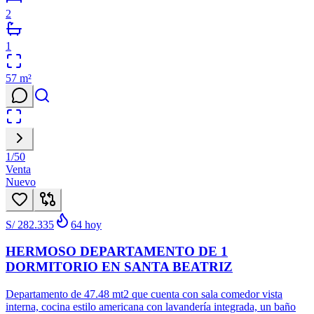
2
1
57
m²
1
/
50
Venta
Nuevo
S/ 282.335
64
hoy
HERMOSO DEPARTAMENTO DE 1
DORMITORIO EN SANTA BEATRIZ
Departamento de 47.48 mt2 que cuenta con sala comedor vista
interna, cocina estilo americana con lavandería integrada, un baño