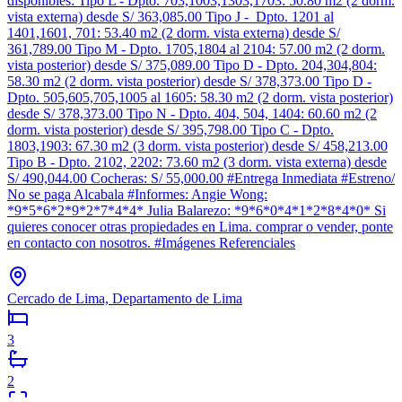
disponibles: Tipo L - Dpto. 703,1003,1303,1703: 50.80 m2 (2 dorm.
vista externa) desde S/ 363,085.00 Tipo J - Dpto. 1201 al
1401,1601, 701: 53.40 m2 (2 dorm. vista externa) desde S/
361,789.00 Tipo M - Dpto. 1705,1804 al 2104: 57.00 m2 (2 dorm.
vista posterior) desde S/ 375,089.00 Tipo D - Dpto. 204,304,804:
58.30 m2 (2 dorm. vista posterior) desde S/ 378,373.00 Tipo D -
Dpto. 505,605,705,1005 al 1605: 58.30 m2 (2 dorm. vista posterior)
desde S/ 378,373.00 Tipo N - Dpto. 404, 504, 1404: 60.60 m2 (2
dorm. vista posterior) desde S/ 395,798.00 Tipo C - Dpto.
1803,1903: 67.30 m2 (3 dorm. vista posterior) desde S/ 458,213.00
Tipo B - Dpto. 2102, 2202: 73.60 m2 (3 dorm. vista externa) desde
S/ 490,044.00 Cocheras: S/ 55,000.00 #Entrega Inmediata #Estreno/
No se paga Alcabala #Informes: Angie Wong:
*9*5*6*2*9*2*7*4*4* Julia Balarezo: *9*6*0*4*1*2*8*4*0* Si
quieres conocer otras propiedades en Lima. comprar o vender, ponte
en contacto con nosotros. #Imágenes Referenciales
Cercado de Lima, Departamento de Lima
3
2