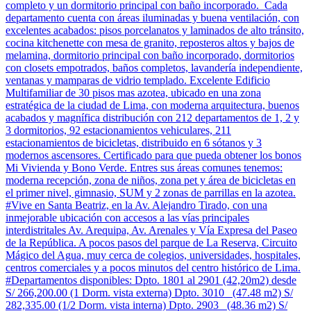
completo y un dormitorio principal con baño incorporado. Cada
departamento cuenta con áreas iluminadas y buena ventilación, con
excelentes acabados: pisos porcelanatos y laminados de alto tránsito,
cocina kitchenette con mesa de granito, reposteros altos y bajos de
melamina, dormitorio principal con baño incorporado, dormitorios
con closets empotrados, baños completos, lavandería independiente,
ventanas y mamparas de vidrio templado. Excelente Edificio
Multifamiliar de 30 pisos mas azotea, ubicado en una zona
estratégica de la ciudad de Lima, con moderna arquitectura, buenos
acabados y magnífica distribución con 212 departamentos de 1, 2 y
3 dormitorios, 92 estacionamientos vehiculares, 211
estacionamientos de bicicletas, distribuido en 6 sótanos y 3
modernos ascensores. Certificado para que pueda obtener los bonos
Mi Vivienda y Bono Verde. Entres sus áreas comunes tenemos:
moderna recepción, zona de niños, zona pet y área de bicicletas en
el primer nivel, gimnasio, SUM y 2 zonas de parrillas en la azotea.
#Vive en Santa Beatriz, en la Av. Alejandro Tirado, con una
inmejorable ubicación con accesos a las vías principales
interdistritales Av. Arequipa, Av. Arenales y Vía Expresa del Paseo
de la República. A pocos pasos del parque de La Reserva, Circuito
Mágico del Agua, muy cerca de colegios, universidades, hospitales,
centros comerciales y a pocos minutos del centro histórico de Lima.
#Departamentos disponibles: Dpto. 1801 al 2901 (42,20m2) desde
S/ 266,200.00 (1 Dorm. vista externa) Dpto. 3010 (47.48 m2) S/
282,335.00 (1/2 Dorm. vista interna) Dpto. 2903 (48.36 m2) S/