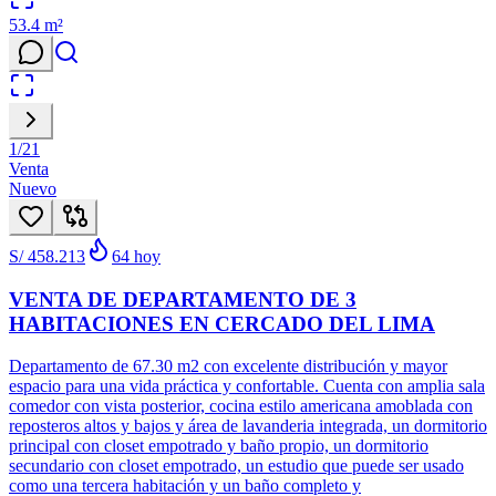
53.4
m²
1
/
21
Venta
Nuevo
S/ 458.213
64
hoy
VENTA DE DEPARTAMENTO DE 3
HABITACIONES EN CERCADO DEL LIMA
Departamento de 67.30 m2 con excelente distribución y mayor
espacio para una vida práctica y confortable. Cuenta con amplia sala
comedor con vista posterior, cocina estilo americana amoblada con
reposteros altos y bajos y área de lavanderia integrada, un dormitorio
principal con closet empotrado y baño propio, un dormitorio
secundario con closet empotrado, un estudio que puede ser usado
como una tercera habitación y un baño completo y