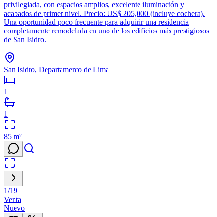
privilegiada, con espacios amplios, excelente iluminación y
acabados de primer nivel. Precio: US$ 205,000 (incluye cochera).
Una oportunidad poco frecuente para adquirir una residencia
completamente remodelada en uno de los edificios más prestigiosos
de San Isidro.
San Isidro, Departamento de Lima
1
1
85
m²
1
/
19
Venta
Nuevo