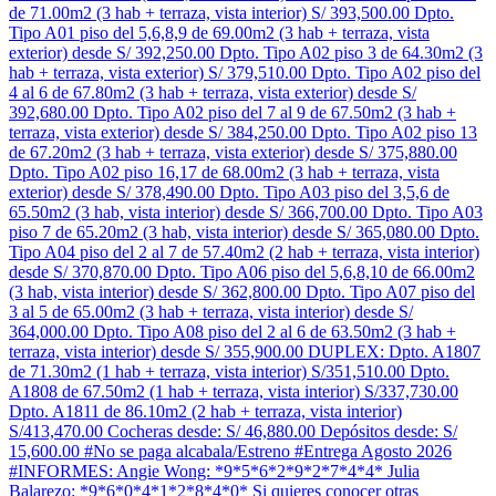
de 71.00m2 (3 hab + terraza, vista interior) S/ 393,500.00 Dpto.
Tipo A01 piso del 5,6,8,9 de 69.00m2 (3 hab + terraza, vista
exterior) desde S/ 392,250.00 Dpto. Tipo A02 piso 3 de 64.30m2 (3
hab + terraza, vista exterior) S/ 379,510.00 Dpto. Tipo A02 piso del
4 al 6 de 67.80m2 (3 hab + terraza, vista exterior) desde S/
392,680.00 Dpto. Tipo A02 piso del 7 al 9 de 67.50m2 (3 hab +
terraza, vista exterior) desde S/ 384,250.00 Dpto. Tipo A02 piso 13
de 67.20m2 (3 hab + terraza, vista exterior) desde S/ 375,880.00
Dpto. Tipo A02 piso 16,17 de 68.00m2 (3 hab + terraza, vista
exterior) desde S/ 378,490.00 Dpto. Tipo A03 piso del 3,5,6 de
65.50m2 (3 hab, vista interior) desde S/ 366,700.00 Dpto. Tipo A03
piso 7 de 65.20m2 (3 hab, vista interior) desde S/ 365,080.00 Dpto.
Tipo A04 piso del 2 al 7 de 57.40m2 (2 hab + terraza, vista interior)
desde S/ 370,870.00 Dpto. Tipo A06 piso del 5,6,8,10 de 66.00m2
(3 hab, vista interior) desde S/ 362,800.00 Dpto. Tipo A07 piso del
3 al 5 de 65.00m2 (3 hab + terraza, vista interior) desde S/
364,000.00 Dpto. Tipo A08 piso del 2 al 6 de 63.50m2 (3 hab +
terraza, vista interior) desde S/ 355,900.00 DUPLEX: Dpto. A1807
de 71.30m2 (1 hab + terraza, vista interior) S/351,510.00 Dpto.
A1808 de 67.50m2 (1 hab + terraza, vista interior) S/337,730.00
Dpto. A1811 de 86.10m2 (2 hab + terraza, vista interior)
S/413,470.00 Cocheras desde: S/ 46,880.00 Depósitos desde: S/
15,600.00 #No se paga alcabala/Estreno #Entrega Agosto 2026
#INFORMES: Angie Wong: *9*5*6*2*9*2*7*4*4* Julia
Balarezo: *9*6*0*4*1*2*8*4*0* Si quieres conocer otras