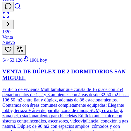
1
/
20
Venta
Nuevo
S/ 453.120
1901
hoy
VENTA DE DÚPLEX DE 2 DORMITORIOS SAN
MIGUEL
Edificio de vivienda Multifamiliar que consta de 16 pisos con 254
departamentos de 1, 2 y 3 ambientes con áreas desde 32.50 m2 hasta
106.50 m2 entre flat y dúplex, además de 86 estacionamientos.
Contamos con áreas comunes completamente equipadas: Elegante
lobby, terraza + área de parrilla, zona de niños, SUM, coworking,
zona pet, estacionamiento para bicicletas.Edificio antisísmico con
sistema contraincendios, ascensores, videovigilancia, conexión a gas
natural. Dúplex de 90 m2 con espacios amplios, cómodos y con