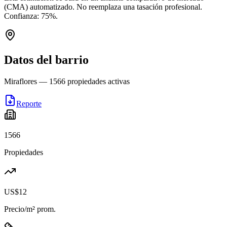
(CMA) automatizado. No reemplaza una tasación profesional.
Confianza:
75
%.
Datos del barrio
Miraflores
—
1566
propiedades activas
Reporte
1566
Propiedades
US$12
Precio/m² prom.