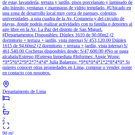
de estar, lavandería, terraza y jardín, pisos porcelanato y laminado de
alto tránsito, ventanas y mamparas de vidrio templado. #Ubicado en
una zona de desarrollo local muy cerca de parques, colegios,
universidades, a una cuadra de la Av. Costanera y del circuito de
playas, donde podrás realizar actividades con tu familia o deportes al
aire libre en la Av. La Paz del distrito de San Miguel.
#Departamentos Disponibles: Dúplex 1610 de 90.00m2 (2
dormitorio + terraza + jardín, vista interna) S/ 453,120.00 Dúplex
1615 de 94.60m2 (2 dormitorio + terraza + jardín, vista interna) S/
461,540.00 Cocheras disponibles desde: S/47,600.00 #No se paga
alcabala/Estreno #Entrega Inmediata #Informes: Angie Wong:
*9*5*6*2*9*2*7*4*4* Julia Balarezo: *9*6*0*4*1*2*8*4*0* Si
quieres conocer otras propiedades en Lima, comprar o vender, ponte
en contacto con nosotros.
Departamento de Lima
2
2
90
m²