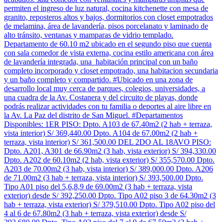
permiten el ingreso de luz natural, cocina kitchenette con mesa de
granito, reposteros altos y bajos, dormitorios con closet empotrados
de melamina, área de lavandería, pisos porcelanato y laminado de
alto tránsito, ventanas y mamparas de vidrio templado.
Departamento de 60.10 m2 ubicado en el segundo piso que cuenta
con sala comedor de vista externa, cocina estilo americana con área
de lavandería integrada, una habitación principal con un baño
completo incorporado y closet empotrado, una habitacion secundaria
y un baño completo y compartido. #Ubicado en una zona de
desarrollo local muy cerca de parques, colegios, universidades, a
una cuadra de la Av. Costanera y del circuito de playas, donde
podrás realizar actividades con tu familia o deportes al aire libre en
la Av. La Paz del distrito de San Miguel. #Departamentos
Disponibles: 1ER PISO: Dpto. A103 de 67.40m2 (2 hab + terraza,
vista interior) S/ 369,440.00 Dpto. A104 de 67.00m2 (2 hab +
terraza, vista interior) S/ 361,500.00 DEL 2DO AL 18AVO PISO:
Dpto. A201, A301 de 66.90m2 (3 hab, vista exterior) S/ 394,330.00
Dpto. A202 de 60.10m2 (2 hab, vista exterior) S/ 355,570.00 Dpto.
A203 de 70.00m2 (3 hab, vista interior) S/ 389,000.00 Dpto. A206
de 71.00m2 (3 hab + terraza, vista interior) S/ 393,500.00 Dpto.
Tipo A01 piso del 5,6,8,9 de 69.00m2 (3 hab + terraza, vista
exterior) desde S/ 392,250.00 Dpto. Tipo A02 piso 3 de 64.30m2 (3
hab + terraza, vista exterior) S/ 379,510.00 Dpto. Tipo A02 piso del
4 al 6 de 67.80m2 (3 hab + terraza, vista exterior) desde S/