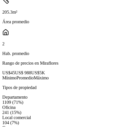
205.3
m²
Área promedio
2
Hab. promedio
Rango de precios en
Miraflores
US$45
US$ 988
US$5K
Mínimo
Promedio
Máximo
Tipos de propiedad
Departamento
1109
(
71
%)
Oficina
241
(
15
%)
Local comercial
104
(
7
%)