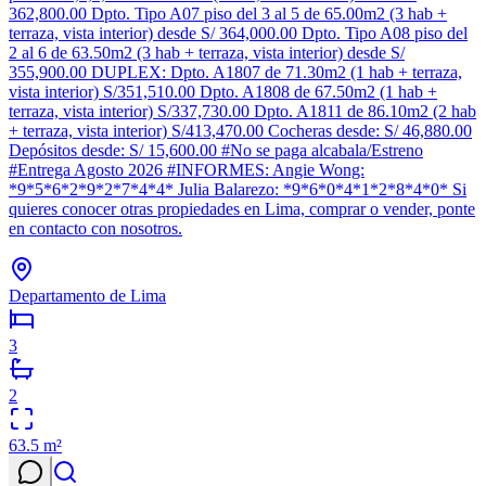
362,800.00 Dpto. Tipo A07 piso del 3 al 5 de 65.00m2 (3 hab +
terraza, vista interior) desde S/ 364,000.00 Dpto. Tipo A08 piso del
2 al 6 de 63.50m2 (3 hab + terraza, vista interior) desde S/
355,900.00 DUPLEX: Dpto. A1807 de 71.30m2 (1 hab + terraza,
vista interior) S/351,510.00 Dpto. A1808 de 67.50m2 (1 hab +
terraza, vista interior) S/337,730.00 Dpto. A1811 de 86.10m2 (2 hab
+ terraza, vista interior) S/413,470.00 Cocheras desde: S/ 46,880.00
Depósitos desde: S/ 15,600.00 #No se paga alcabala/Estreno
#Entrega Agosto 2026 #INFORMES: Angie Wong:
*9*5*6*2*9*2*7*4*4* Julia Balarezo: *9*6*0*4*1*2*8*4*0* Si
quieres conocer otras propiedades en Lima, comprar o vender, ponte
en contacto con nosotros.
Departamento de Lima
3
2
63.5
m²