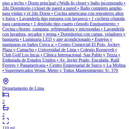
piso a techo • Dorm principal c/Walk-In closet y baño incorporado •
2do Dormitorio c/closet de pared a pared • Baño completo amplio,
para visitas y el 2do Dorm • Cocina americana con reposteros altos
y bajos • Lavandería tipo europea con lavaseca • 1 cochera cómoda
para camioneta • 1 depósito tipo cuarto cómodo Equipamiento: •
Cocina c/horno, campana, refrigeradora y microondas • Lavandería
con lavadora, secador y terma • Dormitorios con camas, veladores y
banqueta • Luminaria LED y aire acondicionado • Espejos y
mamparas en baños Cerca a: • Centro Comercial El Polo, Jockey
Plaza y Camacho • Universidad de Lima • Colegio Roosevelt •
Club Golf Los Incas • Clínica Internacional, San Pablo y Tezza •
Embajada de Estados Unidos • Av. Javier Prado, Encalada, Raúl
Ferrero y Panamericana • Centro Empresarial de Surco y La Molina
• Supermercados Wong, Metro y Tottus Mantenimiento: S/. 370
Departamento de Lima
2
2
110
m²