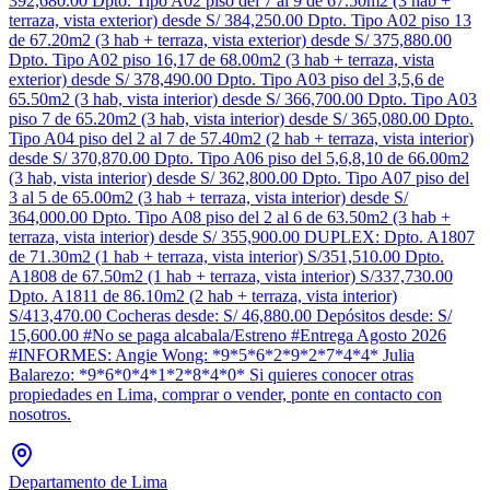
392,680.00 Dpto. Tipo A02 piso del 7 al 9 de 67.50m2 (3 hab +
terraza, vista exterior) desde S/ 384,250.00 Dpto. Tipo A02 piso 13
de 67.20m2 (3 hab + terraza, vista exterior) desde S/ 375,880.00
Dpto. Tipo A02 piso 16,17 de 68.00m2 (3 hab + terraza, vista
exterior) desde S/ 378,490.00 Dpto. Tipo A03 piso del 3,5,6 de
65.50m2 (3 hab, vista interior) desde S/ 366,700.00 Dpto. Tipo A03
piso 7 de 65.20m2 (3 hab, vista interior) desde S/ 365,080.00 Dpto.
Tipo A04 piso del 2 al 7 de 57.40m2 (2 hab + terraza, vista interior)
desde S/ 370,870.00 Dpto. Tipo A06 piso del 5,6,8,10 de 66.00m2
(3 hab, vista interior) desde S/ 362,800.00 Dpto. Tipo A07 piso del
3 al 5 de 65.00m2 (3 hab + terraza, vista interior) desde S/
364,000.00 Dpto. Tipo A08 piso del 2 al 6 de 63.50m2 (3 hab +
terraza, vista interior) desde S/ 355,900.00 DUPLEX: Dpto. A1807
de 71.30m2 (1 hab + terraza, vista interior) S/351,510.00 Dpto.
A1808 de 67.50m2 (1 hab + terraza, vista interior) S/337,730.00
Dpto. A1811 de 86.10m2 (2 hab + terraza, vista interior)
S/413,470.00 Cocheras desde: S/ 46,880.00 Depósitos desde: S/
15,600.00 #No se paga alcabala/Estreno #Entrega Agosto 2026
#INFORMES: Angie Wong: *9*5*6*2*9*2*7*4*4* Julia
Balarezo: *9*6*0*4*1*2*8*4*0* Si quieres conocer otras
propiedades en Lima, comprar o vender, ponte en contacto con
nosotros.
Departamento de Lima