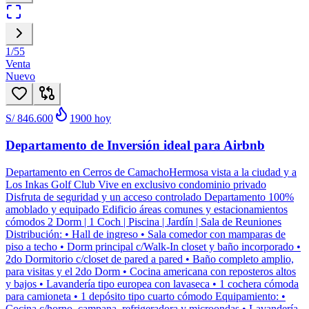
1
/
55
Venta
Nuevo
S/ 846.600
1900
hoy
Departamento de Inversión ideal para Airbnb
Departamento en Cerros de CamachoHermosa vista a la ciudad y a
Los Inkas Golf Club Vive en exclusivo condominio privado
Disfruta de seguridad y un acceso controlado Departamento 100%
amoblado y equipado Edificio áreas comunes y estacionamientos
cómodos 2 Dorm | 1 Coch | Piscina | Jardín | Sala de Reuniones
Distribución: • Hall de ingreso • Sala comedor con mamparas de
piso a techo • Dorm principal c/Walk-In closet y baño incorporado •
2do Dormitorio c/closet de pared a pared • Baño completo amplio,
para visitas y el 2do Dorm • Cocina americana con reposteros altos
y bajos • Lavandería tipo europea con lavaseca • 1 cochera cómoda
para camioneta • 1 depósito tipo cuarto cómodo Equipamiento: •
Cocina c/horno, campana, refrigeradora y microondas • Lavandería