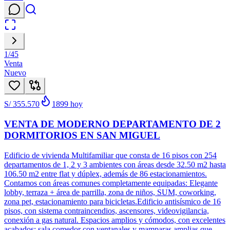
1
/
45
Venta
Nuevo
S/ 355.570
1899
hoy
VENTA DE MODERNO DEPARTAMENTO DE 2
DORMITORIOS EN SAN MIGUEL
Edificio de vivienda Multifamiliar que consta de 16 pisos con 254
departamentos de 1, 2 y 3 ambientes con áreas desde 32.50 m2 hasta
106.50 m2 entre flat y dúplex, además de 86 estacionamientos.
Contamos con áreas comunes completamente equipadas: Elegante
lobby, terraza + área de parrilla, zona de niños, SUM, coworking,
zona pet, estacionamiento para bicicletas.Edificio antisísmico de 16
pisos, con sistema contraincendios, ascensores, videovigilancia,
conexión a gas natural. Espacios amplios y cómodos, con excelentes
acabados: sala comedor con ventanales y mamparas amplias que