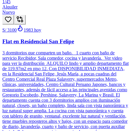
1
/
45
Alquiler
Nuevo
S/ 3100
1983
hoy
Flat en Residencial San Felipe
3 dormitorios que comparten un baño. 1 cuarto con baño de
servicio Recibidor, Sala comedor, cocina y lavandería. Ver video
para ver la distribución ALQUILO lindo y amplio departamento flat
de 119.97m2 en piso 12. Con DISPONIBILIDAD INMEDIATA,
en la Residencial San Felipe, Jesús María, a pocas cuadras del
Centro Comercial Real Plaza Salaverry, supermercados Metro,
clínicas, universidades, Centro Cultural Peruano Japones, bancos y
restaurantes, además de fácil acceso a las principales avenidas como
Gregorio Escobedo, Pershing, Salaverry, La Marina y Brasil. El
departamento cuenta con 3 dormitorios amplios con iluminación
natural, closets, un baño completo, linda sala con vista panorámica y
luz natural super amplia. La cocina con vista panorámica y cuenta
con tablero de granito, ventanal, excelente luz natural y ventilación,
tiene muebles reposteros altos y bajos, con un espacio para comedor
de diario, lavandería, cuarto y baño de servicio, con puerta auxiliar