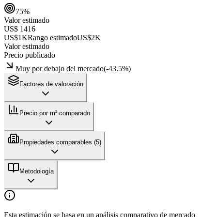
75
%
Valor estimado
US$ 1416
US$1K
Rango estimado
US$2K
Valor estimado
Precio publicado
Muy por debajo del mercado
(
-43.5
%)
Factores de valoración
Precio por m² comparado
Propiedades comparables (
5
)
Metodología
Esta estimación se basa en un análisis comparativo de mercado