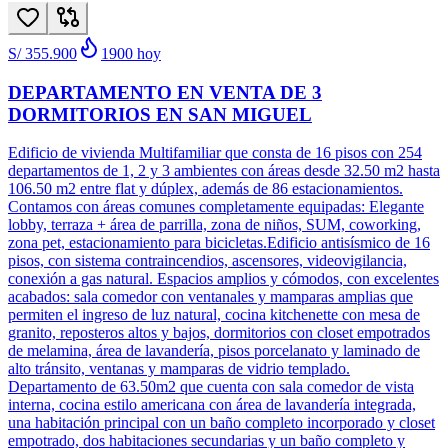
S/ 355.900
1900
hoy
DEPARTAMENTO EN VENTA DE 3
DORMITORIOS EN SAN MIGUEL
Edificio de vivienda Multifamiliar que consta de 16 pisos con 254
departamentos de 1, 2 y 3 ambientes con áreas desde 32.50 m2 hasta
106.50 m2 entre flat y dúplex, además de 86 estacionamientos.
Contamos con áreas comunes completamente equipadas: Elegante
lobby, terraza + área de parrilla, zona de niños, SUM, coworking,
zona pet, estacionamiento para bicicletas.Edificio antisísmico de 16
pisos, con sistema contraincendios, ascensores, videovigilancia,
conexión a gas natural. Espacios amplios y cómodos, con excelentes
acabados: sala comedor con ventanales y mamparas amplias que
permiten el ingreso de luz natural, cocina kitchenette con mesa de
granito, reposteros altos y bajos, dormitorios con closet empotrados
de melamina, área de lavandería, pisos porcelanato y laminado de
alto tránsito, ventanas y mamparas de vidrio templado.
Departamento de 63.50m2 que cuenta con sala comedor de vista
interna, cocina estilo americana con área de lavandería integrada,
una habitación principal con un baño completo incorporado y closet
empotrado, dos habitaciones secundarias y un baño completo y