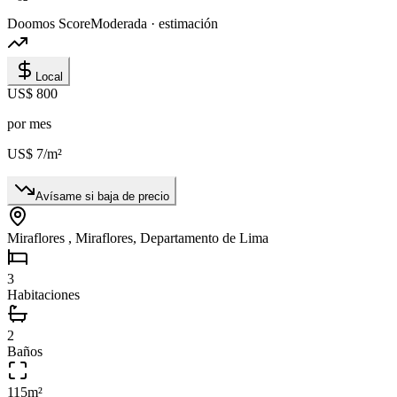
Doomos Score
Moderada · estimación
Local
US$ 800
por mes
US$ 7
/m²
Avísame si baja de precio
Miraflores , Miraflores, Departamento de Lima
3
Habitaciones
2
Baños
115
m²