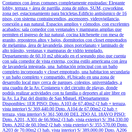
Contamos con áreas comunes completamente equipadas: Elegante
lobby, terraza + área de parrilla, zona de niños, SUM, coworking,
zona pet, estacionamiento para bicicletas.Edificio antisísmico de 16
pisos, con sistema contraincendios, ascensores, videovigilancia,
conexión a gas natural. Espacios amplios y cómodos, con excelentes
acabados: sala comedor con ventanales y mamparas amplias que
permiten el ingreso de luz natural, cocina kitchenette con mesa de
granito, reposteros altos y bajos, dormitorios con closet empotrados
de melamina, área de lavandería, pisos porcelanato y laminado de
alto tránsito, ventanas y mamparas de vidrio templado.
Departamento de 60.10 m2 ubicado en el segundo piso que cuenta
con sala comedor de vista externa, cocina estilo americana con área
de lavandería integrada, una habitación principal con un baño
completo incorporado y closet empotrado, una habitacion secundaria
y un baño completo y compartido. #Ubicado en una zona de
desarrollo local muy cerca de parques, colegios, universidades, a
una cuadra de la Av. Costanera y del circuito de playas, donde
podrás realizar actividades con tu familia o deportes al aire libre en
la Av. La Paz del distrito de San Miguel. #Departamentos
Disponibles: 1ER PISO: Dpto. A103 de 67.40m2 (2 hab + terraza,
vista interior) S/ 369,440.00 Dpto. A104 de 67.00m2 (2 hab +
terraza, vista interior) S/ 361,500.00 DEL 2DO AL 18AVO PISO:
Dpto. A201, A301 de 66.90m2 (3 hab, vista exterior) S/ 394,330.00
Dpto. A202 de 60.10m2 (2 hab, vista exterior) S/ 355,570.00 Dpto.
A203 de 70.00m2 (3 hab, vista interior) S/ 389,000.00 Dpto. A206