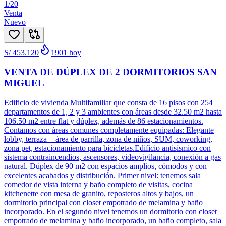
1
/
20
Venta
Nuevo
S/ 453.120
1901
hoy
VENTA DE DÚPLEX DE 2 DORMITORIOS SAN
MIGUEL
Edificio de vivienda Multifamiliar que consta de 16 pisos con 254
departamentos de 1, 2 y 3 ambientes con áreas desde 32.50 m2 hasta
106.50 m2 entre flat y dúplex, además de 86 estacionamientos.
Contamos con áreas comunes completamente equipadas: Elegante
lobby, terraza + área de parrilla, zona de niños, SUM, coworking,
zona pet, estacionamiento para bicicletas.Edificio antisísmico con
sistema contraincendios, ascensores, videovigilancia, conexión a gas
natural. Dúplex de 90 m2 con espacios amplios, cómodos y con
excelentes acabados y distribución. Primer nivel: tenemos sala
comedor de vista interna y baño completo de visitas, cocina
kitchenette con mesa de granito, reposteros altos y bajos, un
dormitorio principal con closet empotrado de melamina y baño
incorporado. En el segundo nivel tenemos un dormitorio con closet
empotrado de melamina y baño incorporado, un baño completo, sala