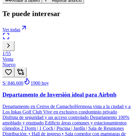
Añadir a tablero
Reportar anuncio
Te puede interesar
Ver todas
1
/
55
Venta
Nuevo
S/ 846.600
1900
hoy
Departamento de Inversión ideal para Airbnb
Departamento en Cerros de CamachoHermosa vista a la ciudad y a
Los Inkas Golf Club Vive en exclusivo condominio privado
Disfruta de seguridad y un acceso controlado Departamento 100%
amoblado y equipado Edificio áreas comunes y estacionamientos
cómodos 2 Dorm | 1 Coch | Piscina | Jardín | Sala de Reuniones
Distribución: • Hall de ingreso • Sala comedor con mamparas de