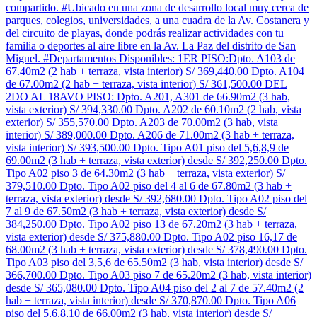
compartido. #Ubicado en una zona de desarrollo local muy cerca de
parques, colegios, universidades, a una cuadra de la Av. Costanera y
del circuito de playas, donde podrás realizar actividades con tu
familia o deportes al aire libre en la Av. La Paz del distrito de San
Miguel. #Departamentos Disponibles: 1ER PISO:Dpto. A103 de
67.40m2 (2 hab + terraza, vista interior) S/ 369,440.00 Dpto. A104
de 67.00m2 (2 hab + terraza, vista interior) S/ 361,500.00 DEL
2DO AL 18AVO PISO: Dpto. A201, A301 de 66.90m2 (3 hab,
vista exterior) S/ 394,330.00 Dpto. A202 de 60.10m2 (2 hab, vista
exterior) S/ 355,570.00 Dpto. A203 de 70.00m2 (3 hab, vista
interior) S/ 389,000.00 Dpto. A206 de 71.00m2 (3 hab + terraza,
vista interior) S/ 393,500.00 Dpto. Tipo A01 piso del 5,6,8,9 de
69.00m2 (3 hab + terraza, vista exterior) desde S/ 392,250.00 Dpto.
Tipo A02 piso 3 de 64.30m2 (3 hab + terraza, vista exterior) S/
379,510.00 Dpto. Tipo A02 piso del 4 al 6 de 67.80m2 (3 hab +
terraza, vista exterior) desde S/ 392,680.00 Dpto. Tipo A02 piso del
7 al 9 de 67.50m2 (3 hab + terraza, vista exterior) desde S/
384,250.00 Dpto. Tipo A02 piso 13 de 67.20m2 (3 hab + terraza,
vista exterior) desde S/ 375,880.00 Dpto. Tipo A02 piso 16,17 de
68.00m2 (3 hab + terraza, vista exterior) desde S/ 378,490.00 Dpto.
Tipo A03 piso del 3,5,6 de 65.50m2 (3 hab, vista interior) desde S/
366,700.00 Dpto. Tipo A03 piso 7 de 65.20m2 (3 hab, vista interior)
desde S/ 365,080.00 Dpto. Tipo A04 piso del 2 al 7 de 57.40m2 (2
hab + terraza, vista interior) desde S/ 370,870.00 Dpto. Tipo A06
piso del 5,6,8,10 de 66.00m2 (3 hab, vista interior) desde S/