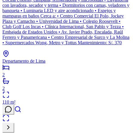
con lavadora, secador y terma • Dormitorios con camas, veladores y
banqueta • Luminaria LED y aire acondicionado • Espejos y
mamparas en baños Cerca a: • Centro Comercial El Polo, Jockey
Plaza y Camacho • Universidad de Lima • Colegio Roosevelt •
Club Golf Los Incas • Clínica Internacional, San Pablo y Tezza •
Embajada de Estados Unidos • Av. Javier Prado, Encalada, Raúl
Ferrero y Panamericana • Centro Empresarial de Surco y La Molina
• Supermercados Wong, Metro y Tottus Mantenimiento: S/. 370
Departamento de Lima
2
2
110
m²