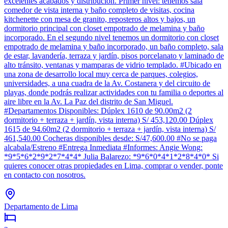
excelentes acabados y distribución. Primer nivel: tenemos sala
comedor de vista interna y baño completo de visitas, cocina
kitchenette con mesa de granito, reposteros altos y bajos, un
dormitorio principal con closet empotrado de melamina y baño
incorporado. En el segundo nivel tenemos un dormitorio con closet
empotrado de melamina y baño incorporado, un baño completo, sala
de estar, lavandería, terraza y jardín, pisos porcelanato y laminado de
alto tránsito, ventanas y mamparas de vidrio templado. #Ubicado en
una zona de desarrollo local muy cerca de parques, colegios,
universidades, a una cuadra de la Av. Costanera y del circuito de
playas, donde podrás realizar actividades con tu familia o deportes al
aire libre en la Av. La Paz del distrito de San Miguel.
#Departamentos Disponibles: Dúplex 1610 de 90.00m2 (2
dormitorio + terraza + jardín, vista interna) S/ 453,120.00 Dúplex
1615 de 94.60m2 (2 dormitorio + terraza + jardín, vista interna) S/
461,540.00 Cocheras disponibles desde: S/47,600.00 #No se paga
alcabala/Estreno #Entrega Inmediata #Informes: Angie Wong:
*9*5*6*2*9*2*7*4*4* Julia Balarezo: *9*6*0*4*1*2*8*4*0* Si
quieres conocer otras propiedades en Lima, comprar o vender, ponte
en contacto con nosotros.
Departamento de Lima