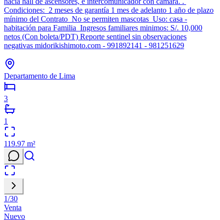
hacia hall de ascensores, e intercomunicador con cámara. .
Condiciones: 2 meses de garantía 1 mes de adelanto 1 año de plazo
mínimo del Contrato No se permiten mascotas Uso: casa -
habitación para Familia Ingresos familiares minimos: S/. 10,000
netos (Con boleta/PDT) Reporte sentinel sin observaciones
negativas midorikishimoto.com - 991892141 - 981251629
Departamento de Lima
3
1
119.97
m²
1
/
30
Venta
Nuevo