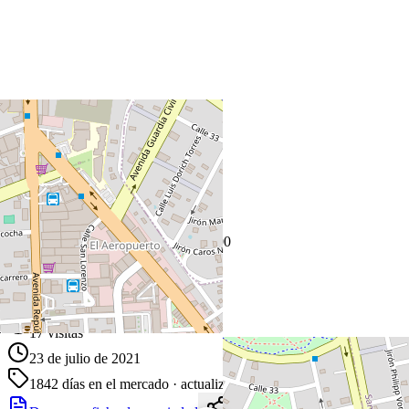
+
−
Leaflet
|
©
OpenStreetMap
Coordenadas:
-12.100700
,
-77.014600
Cómo llegar
Publicado 23 de julio de 2021
17
visitas
23 de julio de 2021
1842
días en el mercado
· actualizado hace 2 días