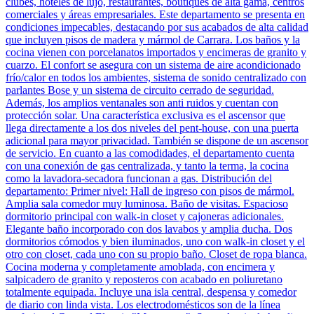
clubes, hoteles de lujo, restaurantes, boutiques de alta gama, centros
comerciales y áreas empresariales. Este departamento se presenta en
condiciones impecables, destacando por sus acabados de alta calidad
que incluyen pisos de madera y mármol de Carrara. Los baños y la
cocina vienen con porcelanatos importados y encimeras de granito y
cuarzo. El confort se asegura con un sistema de aire acondicionado
frío/calor en todos los ambientes, sistema de sonido centralizado con
parlantes Bose y un sistema de circuito cerrado de seguridad.
Además, los amplios ventanales son anti ruidos y cuentan con
protección solar. Una característica exclusiva es el ascensor que
llega directamente a los dos niveles del pent-house, con una puerta
adicional para mayor privacidad. También se dispone de un ascensor
de servicio. En cuanto a las comodidades, el departamento cuenta
con una conexión de gas centralizada, y tanto la terma, la cocina
como la lavadora-secadora funcionan a gas. Distribución del
departamento: Primer nivel: Hall de ingreso con pisos de mármol.
Amplia sala comedor muy luminosa. Baño de visitas. Espacioso
dormitorio principal con walk-in closet y cajoneras adicionales.
Elegante baño incorporado con dos lavabos y amplia ducha. Dos
dormitorios cómodos y bien iluminados, uno con walk-in closet y el
otro con closet, cada uno con su propio baño. Closet de ropa blanca.
Cocina moderna y completamente amoblada, con encimera y
salpicadero de granito y reposteros con acabado en poliuretano
totalmente equipada. Incluye una isla central, despensa y comedor
de diario con linda vista. Los electrodomésticos son de la línea