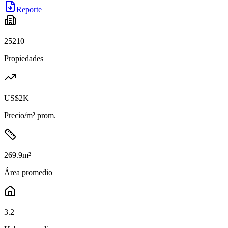
Reporte
25210
Propiedades
US$2K
Precio/m² prom.
269.9
m²
Área promedio
3.2