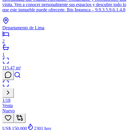
visita. Ven a conocer personalmente sus espacios y descubre todo lo
que este inmueble puede ofrecerte. Ibis Ingaruca – 9.9.3.5.9.6.1.4.8
Departamento de Lima
2
1
115.47
m²
1
/
18
Venta
Nuevo
US$ 150.000
2301
hoy