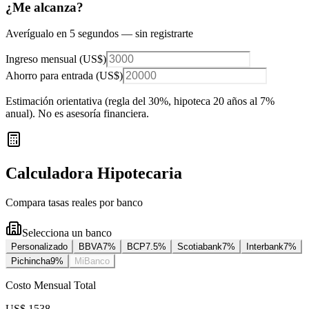
¿Me alcanza?
Averígualo en 5 segundos — sin registrarte
Ingreso mensual (
US$
)
Ahorro para entrada (
US$
)
Estimación orientativa (regla del 30%
, hipoteca 20 años al 7%
anual
). No es asesoría financiera.
Calculadora Hipotecaria
Compara tasas reales por banco
Selecciona un banco
Personalizado
BBVA
7
%
BCP
7.5
%
Scotiabank
7
%
Interbank
7
%
Pichincha
9
%
MiBanco
Costo Mensual Total
US$ 1538