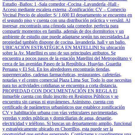
Estudio -Baños: 1 -Sala comedor -Cocina -Lavandería -Hall -
Acceso mediante escalera externa -Zonificación: CV – Comercio
Vecinal Precio de alquiler: S/ 1,600 El departamento se encuentra en
el segundo piso y cuenta con una distribución práctica y versátil. Al
ingresar, encontrarás una cómoda sala comedor, perfecta para
compartir momentos en familia, además de dos dormitorios y un
ambiente de estudio que puede adaptarse según tus necesidades.La
propiedad también dispone de cocina, lavandería, hall y un baño.
UBICACIÓN ESTRATÉGICA EN MATELLINI Su ubicación
sobre la Av. Matellini es uno de sus principales atributos. Se
encuentra a pocos pasos de la estación Matellini del Metropolitano y
cerca de las avenidas Paseo de la República, Huaylas, Guardia
Peruana y El Sol. En los alrededores encontrarás tiendas,
supermercados, cadenas farmacéuticas, restaurantes, cafeterías,
notarías y el centro comercial Plaza Lima Sur. Todo lo que necesitas
para tus actividades cotidianas se encuentra a corta distancia.
PROPIEDAD CON DOCUMENTACIÓN EN REGLA El
inmueble cuenta con título inscrito en Registros Públicos y se
encuentra sin cargas ni gravámenes. Asimismo, cuenta con
certificado de parámetros urbanísticos que establece zonificación
CV y habilitación urbana con vías vehiculares pavimentadas,
veredas y redes públicas y domiciliarias de agua, desagüe,
electricidad y teléfono. Si buscas un departamento amplio, funcional
y estratégicamente ubicado en Chorrillos, esta puede ser la
oportunidad que estabas esperando. Contáctame y coordinemos una