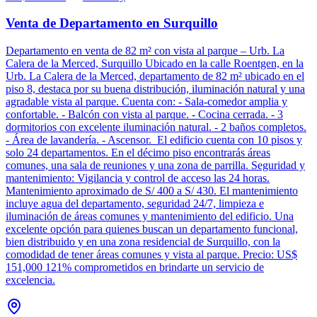
Venta de Departamento en Surquillo
Departamento en venta de 82 m² con vista al parque – Urb. La
Calera de la Merced, Surquillo Ubicado en la calle Roentgen, en la
Urb. La Calera de la Merced, departamento de 82 m² ubicado en el
piso 8, destaca por su buena distribución, iluminación natural y una
agradable vista al parque. Cuenta con: - Sala-comedor amplia y
confortable. - Balcón con vista al parque. - Cocina cerrada. - 3
dormitorios con excelente iluminación natural. - 2 baños completos.
- Área de lavandería. - Ascensor. El edificio cuenta con 10 pisos y
solo 24 departamentos. En el décimo piso encontrarás áreas
comunes, una sala de reuniones y una zona de parrilla. Seguridad y
mantenimiento: Vigilancia y control de acceso las 24 horas.
Mantenimiento aproximado de S/ 400 a S/ 430. El mantenimiento
incluye agua del departamento, seguridad 24/7, limpieza e
iluminación de áreas comunes y mantenimiento del edificio. Una
excelente opción para quienes buscan un departamento funcional,
bien distribuido y en una zona residencial de Surquillo, con la
comodidad de tener áreas comunes y vista al parque. Precio: US$
151,000 121% comprometidos en brindarte un servicio de
excelencia.