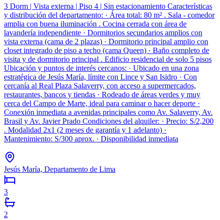
3 Dorm | Vista externa | Piso 4 | Sin estacionamiento Características
y distribución del departamento: · Área total: 80 m² . Sala - comedor
amplia con buena iluminación . Cocina cerrada con área de
lavandería independiente · Dormitorios secundarios amplios con
vista externa (cama de 2 plazas) · Dormitorio principal amplio con
closet integrado de piso a techo (cama Queen) · Baño completo de
visita y de dormitorio principal . Edificio residencial de solo 5 pisos
Ubicación y puntos de interés cercanos: · Ubicado en una zona
estratégica de Jesús María, límite con Lince y San Isidro · Con
cercanía al Real Plaza Salaverry, con acceso a supermercados,
restaurantes, bancos y tiendas · Rodeado de áreas verdes y muy
cerca del Campo de Marte, ideal para caminar o hacer deporte ·
Conexión inmediata a avenidas principales como Av. Salaverry, Av.
Brasil y Av. Javier Prado Condiciones del alquiler: · Precio: S/2,200
. Modalidad 2x1 (2 meses de garantía y 1 adelanto) ·
Mantenimiento: S/300 aprox. · Disponibilidad inmediata
Jesús María, Departamento de Lima
3
2