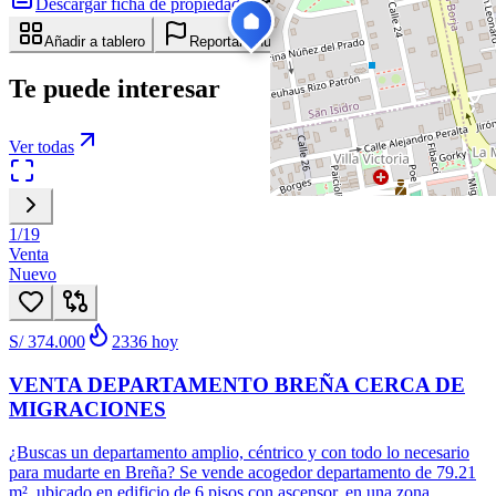
Descargar ficha de propiedad
Compartir
Añadir a tablero
Reportar anuncio
Te puede interesar
Ver todas
1
/
19
Venta
Nuevo
S/ 374.000
2336
hoy
VENTA DEPARTAMENTO BREÑA CERCA DE
MIGRACIONES
¿Buscas un departamento amplio, céntrico y con todo lo necesario
para mudarte en Breña? Se vende acogedor departamento de 79.21
m², ubicado en edificio de 6 pisos con ascensor, en una zona