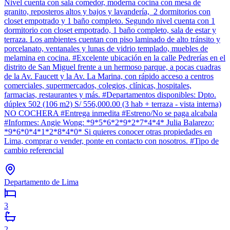
Nivel cuenta con sala comedor, moderna cocina con mesa de
granito, reposteros altos y bajos y lavandería, 2 dormitorios con
closet empotrado y 1 baño completo. Segundo nivel cuenta con 1
dormitorio con closet empotrado, 1 baño completo, sala de estar y
terraza. Los ambientes cuentan con piso laminado de alto tránsito y
porcelanato, ventanales y lunas de vidrio templado, muebles de
melamina en cocina. #Excelente ubicación en la calle Pedrerías en el
distrito de San Miguel frente a un hermoso parque, a pocas cuadras
de la Av. Faucett y la Av. La Marina, con rápido acceso a centros
comerciales, supermercados, colegios, clínicas, hospitales,
farmacias, restaurantes y más. #Departamentos disponibles: Dpto.
dúplex 502 (106 m2) S/ 556,000.00 (3 hab + terraza - vista interna)
NO COCHERA #Entrega inmedita #Estreno/No se paga alcabala
#Informes: Angie Wong: *9*5*6*2*9*2*7*4*4* Julia Balarezo:
*9*6*0*4*1*2*8*4*0* Si quieres conocer otras propiedades en
Lima, comprar o vender, ponte en contacto con nosotros. #Tipo de
cambio referencial
Departamento de Lima
3
2