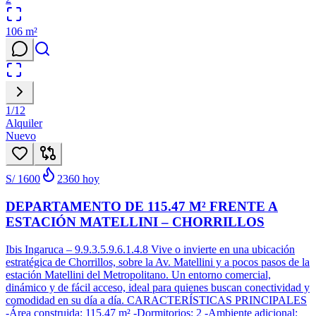
106
m²
1
/
12
Alquiler
Nuevo
S/ 1600
2360
hoy
DEPARTAMENTO DE 115.47 M² FRENTE A
ESTACIÓN MATELLINI – CHORRILLOS
Ibis Ingaruca – 9.9.3.5.9.6.1.4.8 Vive o invierte en una ubicación
estratégica de Chorrillos, sobre la Av. Matellini y a pocos pasos de la
estación Matellini del Metropolitano. Un entorno comercial,
dinámico y de fácil acceso, ideal para quienes buscan conectividad y
comodidad en su día a día. CARACTERÍSTICAS PRINCIPALES
-Área construida: 115.47 m² -Dormitorios: 2 -Ambiente adicional: