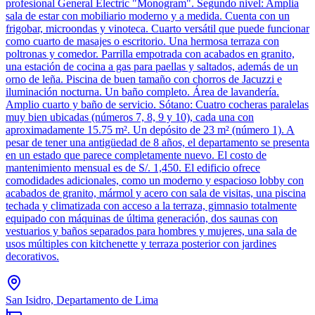
profesional General Electric "Monogram". Segundo nivel: Amplia
sala de estar con mobiliario moderno y a medida. Cuenta con un
frigobar, microondas y vinoteca. Cuarto versátil que puede funcionar
como cuarto de masajes o escritorio. Una hermosa terraza con
poltronas y comedor. Parrilla empotrada con acabados en granito,
una estación de cocina a gas para paellas y saltados, además de un
orno de leña. Piscina de buen tamaño con chorros de Jacuzzi e
iluminación nocturna. Un baño completo. Área de lavandería.
Amplio cuarto y baño de servicio. Sótano: Cuatro cocheras paralelas
muy bien ubicadas (números 7, 8, 9 y 10), cada una con
aproximadamente 15.75 m². Un depósito de 23 m² (número 1). A
pesar de tener una antigüedad de 8 años, el departamento se presenta
en un estado que parece completamente nuevo. El costo de
mantenimiento mensual es de S/. 1,450. El edificio ofrece
comodidades adicionales, como un moderno y espacioso lobby con
acabados de granito, mármol y acero con sala de visitas, una piscina
techada y climatizada con acceso a la terraza, gimnasio totalmente
equipado con máquinas de última generación, dos saunas con
vestuarios y baños separados para hombres y mujeres, una sala de
usos múltiples con kitchenette y terraza posterior con jardines
decorativos.
San Isidro, Departamento de Lima