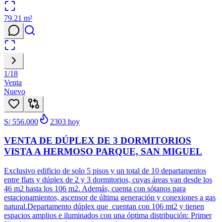
79.21
m²
1
/
18
Venta
Nuevo
S/ 556.000
2303
hoy
VENTA DE DÚPLEX DE 3 DORMITORIOS
VISTA A HERMOSO PARQUE, SAN MIGUEL
Exclusivo edificio de solo 5 pisos y un total de 10 departamentos
entre flats y dúplex de 2 y 3 dormitorios, cuyas áreas van desde los
46 m2 hasta los 106 m2. Además, cuenta con sótanos para
estacionamientos, ascensor de última generación y conexiones a gas
natural.Departamento dúplex que cuentan con 106 mt2 y tienen
espacios amplios e iluminados con una óptima distribución: Primer