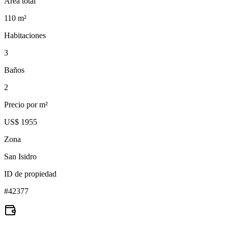
Área total
110
m²
Habitaciones
3
Baños
2
Precio por m²
US$ 1955
Zona
San Isidro
ID de propiedad
#
42377