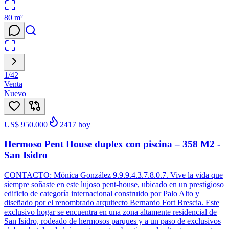
80
m²
1
/
42
Venta
Nuevo
US$ 950.000
2417
hoy
Hermoso Pent House duplex con piscina – 358 M2 -
San Isidro
CONTACTO: Mónica González 9.9.9.4.3.7.8.0.7. Vive la vida que
siempre soñaste en este lujoso pent-house, ubicado en un prestigioso
edificio de categoría internacional construido por Palo Alto y
diseñado por el renombrado arquitecto Bernardo Fort Brescia. Este
exclusivo hogar se encuentra en una zona altamente residencial de
San Isidro, rodeado de hermosos parques y a un paso de exclusivos