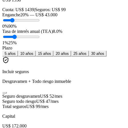
Cuota:
US$ 1439
|
Seguros:
US$ 99
Enganche
20
% —
US$ 43.000
0%
90%
Tasa de interés anual (TEA)
8.0
%
1
%
25
%
Plazo
5
años
10
años
15
años
20
años
25
años
30
años
Incluir seguros
Desgravamen + Todo riesgo inmueble
Seguro desgravamen
US$ 52
/mes
Seguro todo riesgo
US$ 47
/mes
Total seguros
US$ 99
/mes
Capital
US$ 172.000