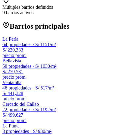
Múltiples barrios definidos
9 barrios activos
Barrios principales
La Perla
64
propiedades ·
S/ 1151
/m²
S/ 220,333
precio prom.
Bellavista
58
propiedades ·
S/ 1030
/m²
S/ 279,531
precio prom.
Ventanilla
46
propiedades ·
S/ 517
/m²
S/ 441,328
precio prom.
Cercado del Callao
22
propiedades ·
S/ 1192
/m²
S/ 499,627
precio prom.
La Punta
8
propiedades ·
S/ 930
/m²