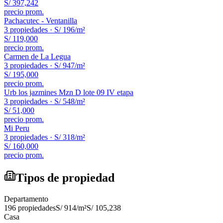
S/ 397,242
precio prom.
Pachacutec - Ventanilla
3
propiedades ·
S/ 196
/m²
S/ 119,000
precio prom.
Carmen de La Legua
3
propiedades ·
S/ 947
/m²
S/ 195,000
precio prom.
Urb los jazmines Mzn D lote 09 IV etapa
3
propiedades ·
S/ 548
/m²
S/ 51,000
precio prom.
Mi Peru
3
propiedades ·
S/ 318
/m²
S/ 160,000
precio prom.
Tipos de propiedad
Departamento
196
propiedades
S/ 914
/m²
S/ 105,238
Casa