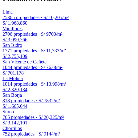
Lima
25365
propiedades ·
S/ 10,205
/m²
S/ 1,968,860
Miraflores
2706
propiedades ·
S/ 9700
/m²
S/ 3,090,766
San Isidro
1771
propiedades ·
S/ 11,333
/m²
S/ 2,755,109
San Vicente de Cañete
1044
propiedades ·
S/ 7638
/m²
S/ 701,178
La Molina
1014
propiedades ·
S/ 13,998
/m²
S/ 2,320,134
San Borja
818
propiedades ·
S/ 7832
/m²
S/ 1,665,644
Surco
765
propiedades ·
S/ 20,325
/m²
S/ 3,142,101
Chorrillos
752
propiedades ·
S/ 9144
/m²