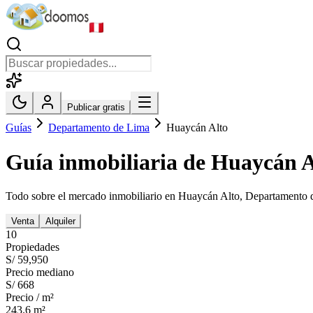
Publicar gratis
Guías
Departamento de Lima
Huaycán Alto
Guía inmobiliaria de
Huaycán A
Todo sobre el mercado inmobiliario en
Huaycán Alto
,
Departamento 
Venta
Alquiler
10
Propiedades
S/ 59,950
Precio mediano
S/ 668
Precio / m²
243.6
m²