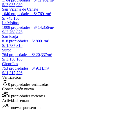
1764
propiedades ·
S/ 11,952
/m²
S/ 3,035,989
San Vicente de Cañete
1040
propiedades ·
S/ 7691
/m²
S/ 745,150
La Molina
1008
propiedades ·
S/ 14,356
/m²
S/ 2,768,876
San Borja
818
propiedades ·
S/ 8001
/m²
S/ 1,737,319
Surco
764
propiedades ·
S/ 20,337
/m²
S/ 3,150,165
Chorrillos
753
propiedades ·
S/ 9111
/m²
S/ 1,217,726
Verificación
0
propiedades verificadas
Construcción nueva
0
propiedades recientes
Actividad semanal
1
nuevas por semana