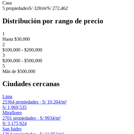
Casa
5
propiedades
S/ 328
/m²
S/ 272,462
Distribución por rango de precio
1
Hasta $30,000
2
$100,000 - $200,000
3
$200,000 - $500,000
5
Más de $500,000
Ciudades cercanas
Lima
25364
propiedades ·
S/ 10,204
/m²
S/ 1,969,535
Miraflores
2701
propiedades ·
S/ 9934
/m²
S/ 3,175,924
San Isidro