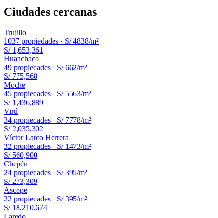
Ciudades cercanas
Trujillo
1037
propiedades ·
S/ 4838
/m²
S/ 1,653,361
Huanchaco
49
propiedades ·
S/ 662
/m²
S/ 775,568
Moche
45
propiedades ·
S/ 5563
/m²
S/ 1,436,889
Virú
34
propiedades ·
S/ 7778
/m²
S/ 2,035,302
Víctor Larco Herrera
32
propiedades ·
S/ 1473
/m²
S/ 560,900
Chepén
24
propiedades ·
S/ 395
/m²
S/ 273,309
Ascope
22
propiedades ·
S/ 395
/m²
S/ 18,210,674
Laredo