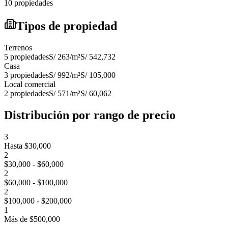
10 propiedades
Tipos de propiedad
Terrenos
5
propiedades
S/ 263
/m²
S/ 542,732
Casa
3
propiedades
S/ 992
/m²
S/ 105,000
Local comercial
2
propiedades
S/ 571
/m²
S/ 60,062
Distribución por rango de precio
3
Hasta $30,000
2
$30,000 - $60,000
2
$60,000 - $100,000
2
$100,000 - $200,000
1
Más de $500,000