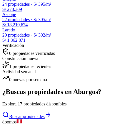
24
propiedades ·
S/ 395
/m²
S/ 273,309
Ascope
22
propiedades ·
S/ 395
/m²
S/ 18,210,674
Laredo
20
propiedades ·
S/ 302
/m²
S/ 1,362,871
Verificación
0
propiedades verificadas
Construcción nueva
1
propiedades recientes
Actividad semanal
0
nuevas por semana
¿Buscas propiedades en
Aburgos
?
Explora
17
propiedades disponibles
Buscar propiedades
doomos