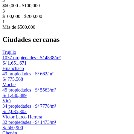
3
$60,000 - $100,000
3
$100,000 - $200,000
1
Más de $500,000
Ciudades cercanas
Trujillo
1037
propiedades ·
S/ 4838
/m²
S/ 1,651,671
Huanchaco
49
propiedades ·
S/ 662
/m²
S/ 775,568
Moche
45
propiedades ·
S/ 5563
/m²
S/ 1,436,889
Virú
34
propiedades ·
S/ 7778
/m²
S/ 2,035,302
Víctor Larco Herrera
32
propiedades ·
S/ 1473
/m²
S/ 560,900
Chepén