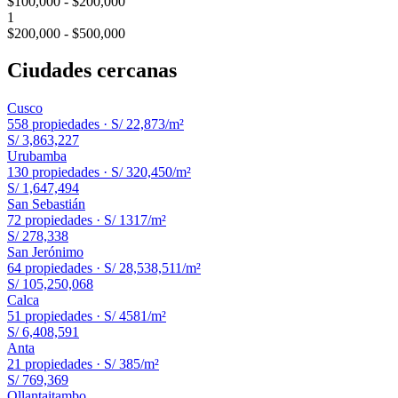
$100,000 - $200,000
1
$200,000 - $500,000
Ciudades cercanas
Cusco
558
propiedades ·
S/ 22,873
/m²
S/ 3,863,227
Urubamba
130
propiedades ·
S/ 320,450
/m²
S/ 1,647,494
San Sebastián
72
propiedades ·
S/ 1317
/m²
S/ 278,338
San Jerónimo
64
propiedades ·
S/ 28,538,511
/m²
S/ 105,250,068
Calca
51
propiedades ·
S/ 4581
/m²
S/ 6,408,591
Anta
21
propiedades ·
S/ 385
/m²
S/ 769,369
Ollantaitambo