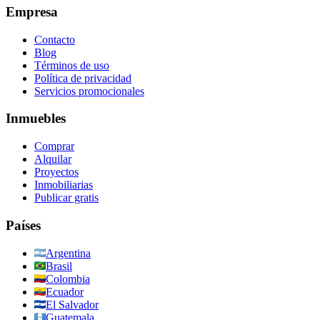
Empresa
Contacto
Blog
Términos de uso
Política de privacidad
Servicios promocionales
Inmuebles
Comprar
Alquilar
Proyectos
Inmobiliarias
Publicar gratis
Países
Argentina
Brasil
Colombia
Ecuador
El Salvador
Guatemala