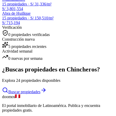
15
propiedades ·
S/ 31,336
/m²
S/ 3,801,554
Abra de Huillque
15
propiedades ·
S/ 150,510
/m²
S/ 715,194
Verificación
0
propiedades verificadas
Construcción nueva
5
propiedades recientes
Actividad semanal
0
nuevas por semana
¿Buscas propiedades en
Chincheros
?
Explora
24
propiedades disponibles
Buscar propiedades
doomos
El portal inmobiliario de Latinoamérica. Publica y encuentra
propiedades gratis.