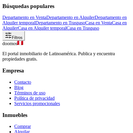
Búsquedas populares
Departamento en Venta
Departamento en Alquiler
Departamento en
Alquiler temporal
Departamento en Traspaso
Casa en Venta
Casa en
Alquiler
Casa en Alquiler temporal
Casa en Traspaso
Filtros
doomos
El portal inmobiliario de Latinoamérica. Publica y encuentra
propiedades gratis.
Empresa
Contacto
Blog
Términos de uso
Política de privacidad
Servicios promocionales
Inmuebles
Comprar
Alquilar