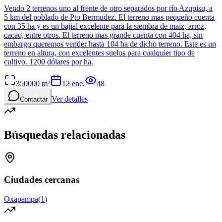
Vendo 2 terrenos uno al frente de otro separados por río Azupisu, a
5 km del poblado de Pto Bermudez. El terreno mas pequeño cuenta
con 35 ha y es un bajial excelente para la siembra de maiz, arroz,
cacao, entre otros. El terreno mas grande cuenta con 404 ha, sin
embargo queremos vender hasta 104 ha de dicho terreno. Este es un
terreno en altura, con excelentes suelos para cualquier tipo de
cultivo. 1200 dólares por ha.
350000
m²
12 ene.
48
Ver detalles
Contactar
Búsquedas relacionadas
Ciudades cercanas
Oxapampa
(
1
)