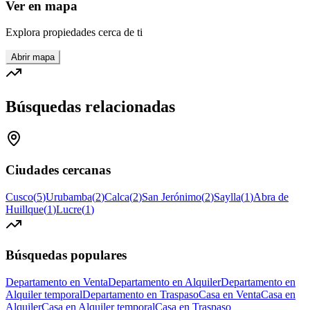
Ver en mapa
Explora propiedades cerca de ti
Abrir mapa
Búsquedas relacionadas
Ciudades cercanas
Cusco
(
5
)
Urubamba
(
2
)
Calca
(
2
)
San Jerónimo
(
2
)
Saylla
(
1
)
Abra de
Huillque
(
1
)
Lucre
(
1
)
Búsquedas populares
Departamento en Venta
Departamento en Alquiler
Departamento en
Alquiler temporal
Departamento en Traspaso
Casa en Venta
Casa en
Alquiler
Casa en Alquiler temporal
Casa en Traspaso