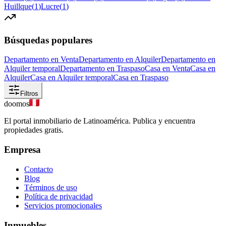
Huillque
(
1
)
Lucre
(
1
)
Búsquedas populares
Departamento en Venta
Departamento en Alquiler
Departamento en
Alquiler temporal
Departamento en Traspaso
Casa en Venta
Casa en
Alquiler
Casa en Alquiler temporal
Casa en Traspaso
Filtros
doomos
El portal inmobiliario de Latinoamérica. Publica y encuentra
propiedades gratis.
Empresa
Contacto
Blog
Términos de uso
Política de privacidad
Servicios promocionales
Inmuebles