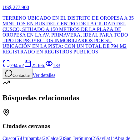
US$ 277.900
TERRENO UBICADO EN EL DISTRITO DE OROPESA A 35
MINUTOS EN BUS DEL CENTRO DE LA CIUDAD DEL
CUSCO, SITUADO A 150 METROS DE LA PLAZA DE
OROPESA EN LA AV. PRIMAVERA, IDEAL PARA TODO
TIPO DE PROYECTOS INMOBILIARIOS POR SU
UBICACIÓN EN LA PISTA; CON UN TOTAL DE 794 M2
REGISTRADO EN REGISTROS PUBLICOS
794
m²
25 feb.
133
Ver detalles
Contactar
Búsquedas relacionadas
Ciudades cercanas
Cusco
(
5
)
Urubamba
(
2
)
Calca
(
2
)
San Jerónimo
(
2
)
Saylla
(
1
)
Abra de