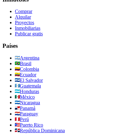
Comprar
Alquilar
Proyectos
Inmobiliarias
Publicar gratis
Países
Argentina
Brasil
Colombia
Ecuador
El Salvador
Guatemala
Honduras
México
Nicaragua
Panamá
Paraguay
Perú
Puerto Rico
República Dominicana