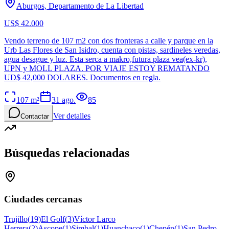
Aburgos, Departamento de La Libertad
US$ 42.000
Vendo terreno de 107 m2 con dos fronteras a calle y parque en la
Urb Las Flores de San Isidro, cuenta con pistas, sardineles veredas,
agua desague y luz. Esta serca a makro,futura plaza vea(ex-kr),
UPN y MOLL PLAZA. POR VIAJE ESTOY REMATANDO
UD$ 42,000 DOLARES. Documentos en regla.
107
m²
31 ago.
85
Ver detalles
Contactar
Búsquedas relacionadas
Ciudades cercanas
Trujillo
(
19
)
El Golf
(
3
)
Víctor Larco
Herrera
(
2
)
Ascope
(
1
)
Simbal
(
1
)
Huanchaco
(
1
)
Chepén
(
1
)
San Pedro