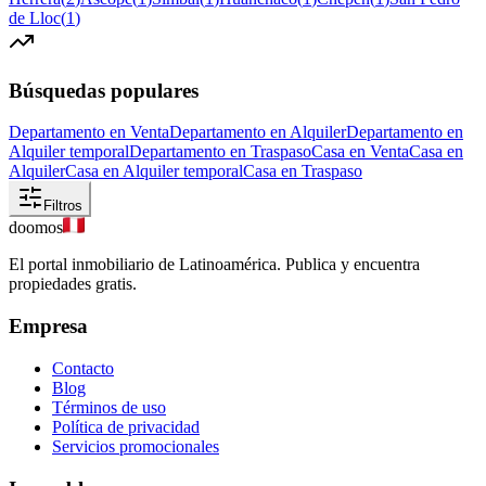
de Lloc
(
1
)
Búsquedas populares
Departamento en Venta
Departamento en Alquiler
Departamento en
Alquiler temporal
Departamento en Traspaso
Casa en Venta
Casa en
Alquiler
Casa en Alquiler temporal
Casa en Traspaso
Filtros
doomos
El portal inmobiliario de Latinoamérica. Publica y encuentra
propiedades gratis.
Empresa
Contacto
Blog
Términos de uso
Política de privacidad
Servicios promocionales