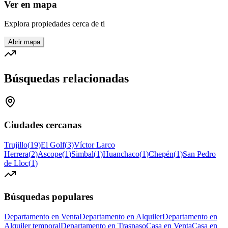
Ver en mapa
Explora propiedades cerca de ti
Abrir mapa
Búsquedas relacionadas
Ciudades cercanas
Trujillo
(
19
)
El Golf
(
3
)
Víctor Larco
Herrera
(
2
)
Ascope
(
1
)
Simbal
(
1
)
Huanchaco
(
1
)
Chepén
(
1
)
San Pedro
de Lloc
(
1
)
Búsquedas populares
Departamento en Venta
Departamento en Alquiler
Departamento en
Alquiler temporal
Departamento en Traspaso
Casa en Venta
Casa en