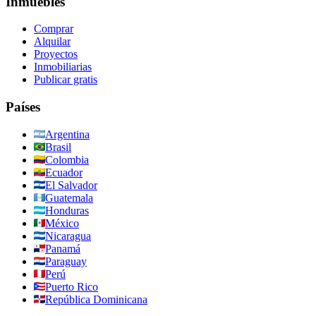
Inmuebles
Comprar
Alquilar
Proyectos
Inmobiliarias
Publicar gratis
Países
Argentina
Brasil
Colombia
Ecuador
El Salvador
Guatemala
Honduras
México
Nicaragua
Panamá
Paraguay
Perú
Puerto Rico
República Dominicana