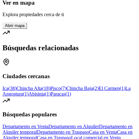
Ver en mapa
Explora propiedades cerca de ti
Abrir mapa
Búsquedas relacionadas
Ciudades cercanas
Ica
(
38
)
Chincha Alta
(
18
)
Pisco
(
7
)
Chincha Baja
(
2
)
El Carmen
(
1
)
La
Angostura
(
1
)
Abisinia
(
1
)
Paracas
(
1
)
Búsquedas populares
Departamento en Venta
Departamento en Alquiler
Departamento en
Alquiler temporal
Departamento en Traspaso
Casa en Venta
Casa en
Alquiler temporal
Casa en Traspaso
Local comercial en Venta