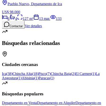
Pueblo Nuevo, Departamento de Ica
US$ 98.000
6
4
127
m²
13 mar.
133
Ver detalles
Contactar
Búsquedas relacionadas
Ciudades cercanas
Ica
(
38
)
Chincha Alta
(
18
)
Pisco
(
7
)
Chincha Baja
(
2
)
El Carmen
(
1
)
La
Angostura
(
1
)
Abisinia
(
1
)
Paracas
(
1
)
Búsquedas populares
Departamento en Venta
Departamento en Alquiler
Departamento en